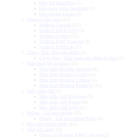
Đèn led SmallRig
(1)
Đèn quay phim Spotlight
(1)
Đèn stream Elgato
(1)
Dụng cụ tản sáng
(62)
Softbox Aputure
(21)
Softbox DRAGON
(2)
Softbox Godox
(27)
Softbox K&F Concept
(3)
Softbox NANLite
(1)
Lồng - Bàn chụp sản phẩm
(2)
Lồng chụp - Bàn chụp sản phẩm Godox
(2)
Màn hình hỗ trợ quay
(21)
Màn hình Monitor Atomos
(8)
Màn hình Monitor Godox
(1)
Màn hình Monitor Lilliput
(1)
Màn hình Monitor Portkeys
(11)
Máy nhắc chữ
(5)
Máy nhắc chữ Bestview
(3)
Máy nhắc chữ Elgato
(0)
Máy nhắc chữ YiShi
(1)
Phông - Giá treo phông
(32)
Phông - Giá treo phông KM
(31)
Phụ kiện studio khác
(22)
Tấm hắt sáng
(15)
Dụng cụ hắt sáng K&F Concept
(2)