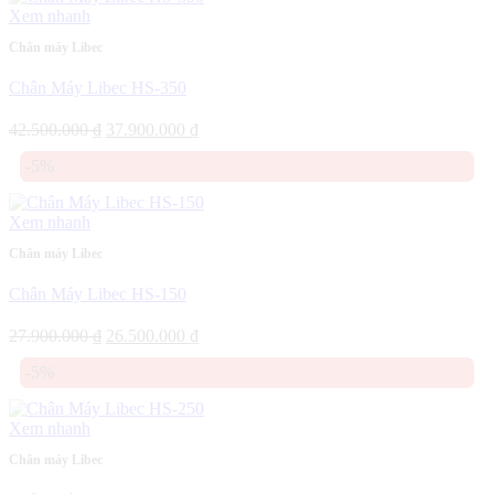
25.500.000 ₫.
Xem nhanh
Chân máy Libec
Chân Máy Libec HS-350
Giá
Giá
42.500.000
₫
37.900.000
₫
gốc
hiện
-5%
là:
tại
42.500.000 ₫.
là:
37.900.000 ₫.
Xem nhanh
Chân máy Libec
Chân Máy Libec HS-150
Giá
Giá
27.900.000
₫
26.500.000
₫
gốc
hiện
-5%
là:
tại
27.900.000 ₫.
là:
26.500.000 ₫.
Xem nhanh
Chân máy Libec