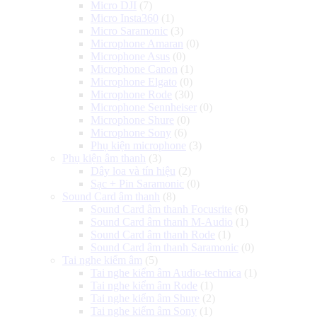
Micro DJI
(7)
Micro Insta360
(1)
Micro Saramonic
(3)
Microphone Amaran
(0)
Microphone Asus
(0)
Microphone Canon
(1)
Microphone Elgato
(0)
Microphone Rode
(30)
Microphone Sennheiser
(0)
Microphone Shure
(0)
Microphone Sony
(6)
Phụ kiện microphone
(3)
Phụ kiện âm thanh
(3)
Dây loa và tín hiệu
(2)
Sạc + Pin Saramonic
(0)
Sound Card âm thanh
(8)
Sound Card âm thanh Focusrite
(6)
Sound Card âm thanh M-Audio
(1)
Sound Card âm thanh Rode
(1)
Sound Card âm thanh Saramonic
(0)
Tai nghe kiểm âm
(5)
Tai nghe kiểm âm Audio-technica
(1)
Tai nghe kiểm âm Rode
(1)
Tai nghe kiểm âm Shure
(2)
Tai nghe kiểm âm Sony
(1)