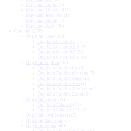
Máy quay Gopro
(7)
Máy quay Hollyland
(1)
Máy quay Insta 360
(14)
Máy quay Nikon
(1)
Máy quay Sony
(20)
Ống kính
(276)
Ống kính Canon
(60)
Ống kính Canon EF
(1)
Ống kính Canon EF-S
(2)
Ống kính Canon RF
(51)
Ống kính Canon RF-S
(6)
Ống kính Fujifilm
(32)
Ống kính Fujifilm Fix
(8)
Ống kính Fujifilm góc rộng
(5)
Ống kính Fujifilm Macro
(2)
Ống kính Fujifilm Tele
(1)
Ống kính Fujifilm Tele Zoom
(1)
Ống kính Fujifilm Zoom
(6)
Ống kính Nikon
(31)
Ống kính Nikon Z
(25)
Ống kính Nikon Z DX
(3)
Ống Kính OM System
(17)
Ống kính Panasonic
(7)
Ống kính Sigma
(48)
Ống kính Sigma For Canon
(9)