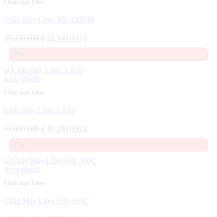
Chân máy Libec
Chân Máy Libec RS-350DM
Giá
Giá
35.200.000
₫
33.500.000
₫
gốc
hiện
-3%
là:
tại
35.200.000 ₫.
là:
33.500.000 ₫.
Xem nhanh
Chân máy Libec
Chân máy Libec LX10
Giá
Giá
31.000.000
₫
30.200.000
₫
gốc
hiện
-7%
là:
tại
31.000.000 ₫.
là:
30.200.000 ₫.
Xem nhanh
Chân máy Libec
Chân Máy Libec NX-300C