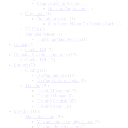
Bảng vẽ điện tử Wacom
(1)
Bút cảm ứng Wacom
(1)
Ống nhòm
(1)
Ống nhòm Nikon
(1)
Ống Nhòm Nikon Đo Khoảng Cách
(1)
PC Km
(3)
Phụ kiện Pelican
(1)
Thiết bị giữ lạnh Pelican
(1)
Gimbal
(2)
Gimbal DJI
(2)
Gimbal - Tay cầm chống rung
(13)
Gimbal DJI
(13)
Lưu trữ
(70)
Ổ cứng
(11)
Ổ cứng SanDisk
(11)
Ổ cứng Western Digital
(0)
Thẻ nhớ
(59)
Thẻ nhớ Exascend
(5)
Thẻ nhớ Homan
(0)
Thẻ nhớ Sandisk
(35)
Thẻ nhớ Sony
(19)
Máy ảnh
(113)
Máy ảnh Canon
(28)
Máy ảnh chuyên nghiệp Canon
(2)
Máy ảnh du lịch Canon
(7)