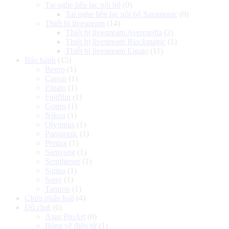
Tai nghe liên lạc nội bộ
(0)
Tai nghe liên lạc nội bộ Saramonic
(0)
Thiết bị livestream
(14)
Thiết bị livestream Avermedia
(2)
Thiết bị livestream Blackmagic
(1)
Thiết bị livestream Elgato
(11)
Bảo hành
(15)
Benro
(1)
Canon
(1)
Elgato
(1)
Fujifilm
(1)
Gopro
(1)
Nikon
(1)
Olympus
(1)
Panasonic
(1)
Pentax
(1)
Samyang
(1)
Sennhieser
(1)
Sigma
(1)
Sony
(1)
Tamron
(1)
Chưa phân loại
(4)
Đồ chơi
(6)
Asus ProArt
(0)
Bảng vẽ điện tử
(1)