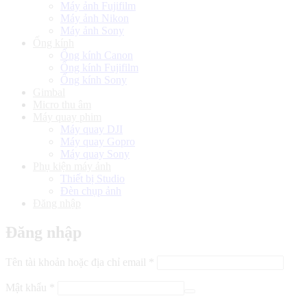
Máy ảnh Fujifilm
Máy ảnh Nikon
Máy ảnh Sony
Ống kính
Ống kính Canon
Ống kính Fujifilm
Ống kính Sony
Gimbal
Micro thu âm
Máy quay phim
Máy quay DJI
Máy quay Gopro
Máy quay Sony
Phụ kiện máy ảnh
Thiết bị Studio
Đèn chụp ảnh
Đăng nhập
Đăng nhập
Bắt
Tên tài khoản hoặc địa chỉ email
*
buộc
Bắt
Mật khẩu
*
buộc