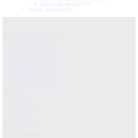
Dụng cụ hắt sáng KM
(11)
Trigger - Kích đèn
(13)
Điều khoản và chính sách
Chính sách bảo hành
Chính sách bảo mật
Chính sách đổi trả
Chính sách giao hàng
Chinh sách kiểm hàng
Hướng dẫn mua hàng
Hướng dẫn thanh toán
Thông tin
Giới thiệu
Liên hệ
Địa chỉ cửa hàng
Chi nhánh
Hà Nội: