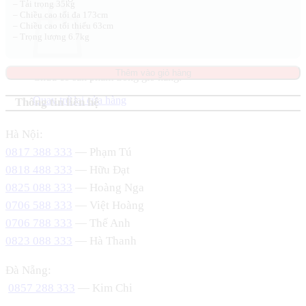
– Tải trọng 35kg
– Chiều cao tối đa 173cm
– Chiều cao tối thiểu 63cm
– Trọng lượng 6.7kg
Thêm vào giỏ hàng
Chưa có sản phẩm trong giỏ hàng.
Quay trở lại cửa hàng
Thông tin liên hệ
Hà Nội:
0817 388 333
— Phạm Tú
0818 488 333
— Hữu Đạt
0825 088 333
— Hoàng Nga
0706 588 333
— Việt Hoàng
0706 788 333
— Thế Anh
0823 088 333
— Hà Thanh
Đà Nẵng:
0857 288 333
— Kim Chi