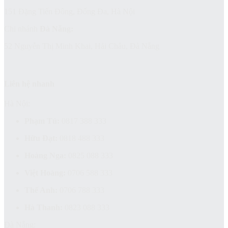
151 Đặng Tiến Đông, Đống Đa, Hà Nội
Chi nhánh
Đà Nẵng:
52 Nguyễn Thị Minh Khai, Hải Châu, Đà Nẵng
Liên hệ nhanh
Hà Nội:
Phạm Tú:
0817 388 333
Hữu Đạt:
0818 488 333
Hoàng Nga:
0825 088 333
Việt Hoàng:
0706 588 333
Thế Anh:
0706 788 333
Hà Thanh:
0823 088 333
Đà Nẵng: