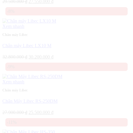
Giá
Giá
29.500.000
₫
27.550.000
₫
gốc
hiện
-8%
là:
tại
29.500.000 ₫.
là:
27.550.000 ₫.
Xem nhanh
Chân máy Libec
Chân máy Libec LX10 M
Giá
Giá
32.800.000
₫
30.200.000
₫
gốc
hiện
-9%
là:
tại
32.800.000 ₫.
là:
30.200.000 ₫.
Xem nhanh
Chân máy Libec
Chân Máy Libec RS-250DM
Giá
Giá
27.900.000
₫
25.500.000
₫
gốc
hiện
-11%
là:
tại
27.900.000 ₫.
là: