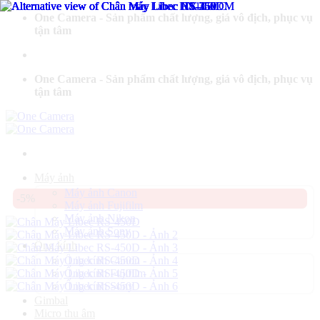
Bỏ
One Camera - Sản phẩm chất lượng, giá vô địch, phục vụ
qua
tận tâm
nội
dung
One Camera - Sản phẩm chất lượng, giá vô địch, phục vụ
tận tâm
Máy ảnh
Máy ảnh Canon
-5%
Máy ảnh Fujifilm
Máy ảnh Nikon
Máy ảnh Sony
Ống kính
Ống kính Canon
Ống kính Fujifilm
Ống kính Sony
Gimbal
Micro thu âm