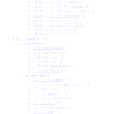
Túi đựng máy ảnh Fujifilm
(3)
Túi đựng máy ảnh Herringbone
(5)
Túi đựng máy ảnh K&F Concept
(16)
Túi đựng máy ảnh Lowepro
(5)
Túi đựng máy ảnh Nikon
(1)
Túi đựng máy ảnh PGYTECH
(1)
Túi đựng máy ảnh Sony
(4)
Túi đựng máy quay phim
(4)
Thiết bị Studio
(353)
Chân đèn
(21)
Chân đèn Amaran
(1)
Chân đèn Godox
(2)
Chân đèn Jinbei
(3)
Chân đèn KM
(10)
Chân đèn NanGuang
(1)
Chân đèn Victory
(2)
Đèn chụp ảnh
(154)
Combo đèn studio
(33)
Combo đèn studio Godox
(2)
Đèn chụp Godox
(37)
Đèn led Aputure
(66)
Đèn led i-Discovery
(1)
Đèn led Iwata
(1)
Đèn led NANLite
(11)
Đèn led Ring
(2)