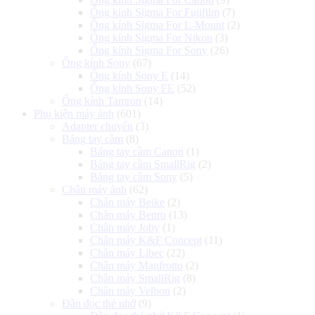
Ống kính Sigma For Fujifilm
(7)
Ống kính Sigma For L-Mount
(2)
Ống kính Sigma For Nikon
(3)
Ống kính Sigma For Sony
(26)
Ống kính Sony
(67)
Ống kính Sony E
(14)
Ống kính Sony FE
(52)
Ống kính Tamron
(14)
Phụ kiện máy ảnh
(601)
Adapter chuyển
(3)
Báng tay cầm
(8)
Báng tay cầm Canon
(1)
Báng tay cầm SmallRig
(2)
Báng tay cầm Sony
(5)
Chân máy ảnh
(62)
Chân máy Beike
(2)
Chân máy Benro
(13)
Chân máy Joby
(1)
Chân máy K&F Concept
(11)
Chân máy Libec
(22)
Chân máy Manfrotto
(2)
Chân máy SmallRig
(8)
Chân máy Velbon
(2)
Đầu đọc thẻ nhớ
(9)