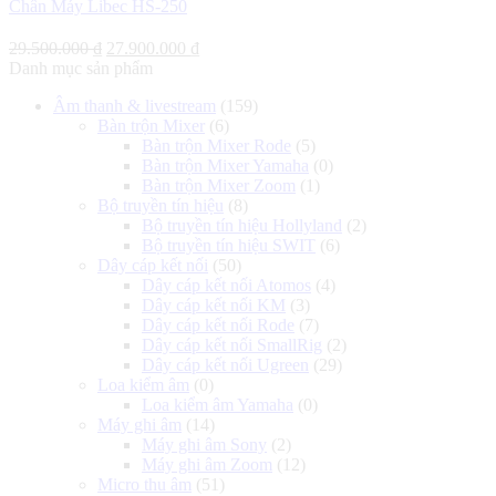
Chân Máy Libec HS-250
Giá
Giá
29.500.000
₫
27.900.000
₫
gốc
hiện
Danh mục sản phẩm
là:
tại
Âm thanh & livestream
(159)
29.500.000 ₫.
là:
Bàn trộn Mixer
(6)
27.900.000 ₫.
Bàn trộn Mixer Rode
(5)
Bàn trộn Mixer Yamaha
(0)
Bàn trộn Mixer Zoom
(1)
Bộ truyền tín hiệu
(8)
Bộ truyền tín hiệu Hollyland
(2)
Bộ truyền tín hiệu SWIT
(6)
Dây cáp kết nối
(50)
Dây cáp kết nối Atomos
(4)
Dây cáp kết nối KM
(3)
Dây cáp kết nối Rode
(7)
Dây cáp kết nối SmallRig
(2)
Dây cáp kết nối Ugreen
(29)
Loa kiểm âm
(0)
Loa kiểm âm Yamaha
(0)
Máy ghi âm
(14)
Máy ghi âm Sony
(2)
Máy ghi âm Zoom
(12)
Micro thu âm
(51)