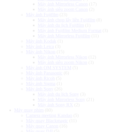
Máy ảnh Mirrorless Canon
(17)
Máy ảnh siêu zoom Canon
(2)
Máy ảnh Fujifilm
(23)
Máy ảnh chụp lấy liền Fujifilm
(8)
Máy ảnh du lịch Fujifilm
(1)
Máy ảnh Fujifilm Medium Format
(3)
Máy ảnh Mirrorless Fujifilm
(11)
Máy ảnh Kodak
(1)
Máy ảnh Leica
(3)
Máy ảnh Nikon
(15)
Máy ảnh Mirrorless Nikon
(12)
Máy ảnh siêu zoom Nikon
(3)
Máy ảnh OM SYSTEM
(5)
Máy ảnh Panasonic
(6)
Máy ảnh Ricoh
(5)
Máy ảnh Sigma
(1)
Máy ảnh Sony
(26)
Máy ảnh du lịch Sony
(3)
Máy ảnh Mirrorless Sony
(21)
Máy ảnh Sony RX
(2)
Máy quay phim
(80)
Camera meeting Kandao
(5)
Máy quay Blackmagic
(11)
Máy quay Canon
(16)
Máy quay DJI
(5)