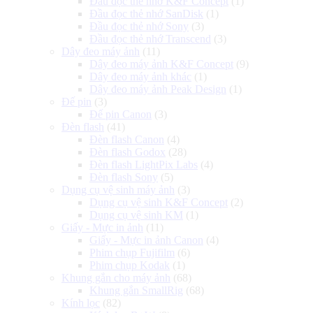
Đầu đọc thẻ nhớ K&F Concept
(1)
Đầu đọc thẻ nhớ SanDisk
(1)
Đầu đọc thẻ nhớ Sony
(3)
Đầu đọc thẻ nhớ Transcend
(3)
Dây đeo máy ảnh
(11)
Dây đeo máy ảnh K&F Concept
(9)
Dây đeo máy ảnh khác
(1)
Dây đeo máy ảnh Peak Design
(1)
Đế pin
(3)
Đế pin Canon
(3)
Đèn flash
(41)
Đèn flash Canon
(4)
Đèn flash Godox
(28)
Đèn flash LightPix Labs
(4)
Đèn flash Sony
(5)
Dụng cụ vệ sinh máy ảnh
(3)
Dụng cụ vệ sinh K&F Concept
(2)
Dụng cụ vệ sinh KM
(1)
Giấy - Mực in ảnh
(11)
Giấy - Mực in ảnh Canon
(4)
Phim chụp Fujifilm
(6)
Phim chụp Kodak
(1)
Khung gắn cho máy ảnh
(68)
Khung gắn SmallRig
(68)
Kính lọc
(82)