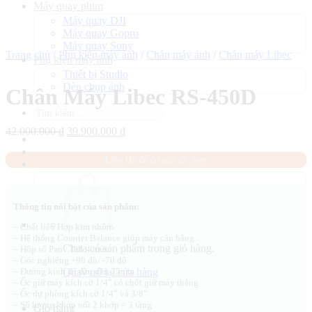
Máy quay phim
Máy quay DJI
Máy quay Gopro
Máy quay Sony
Trang chủ
/
Phụ kiện máy ảnh
/
Chân máy ảnh
/
Chân máy Libec
Phụ kiện máy ảnh
Thiết bị Studio
Đèn chụp ảnh
Chân Máy Libec RS-450D
Tìm
kiếm:
Giá
Giá
42.000.000
₫
39.900.000
₫
gốc
hiện
là:
tại
Liên Hệ để có giá tốt hơn.
42.000.000 ₫.
là:
39.900.000 ₫.
Thông tin nổi bật của sản phẩm:
– Chất liệu Hợp kim nhôm
– Hệ thống Counter Balance giúp máy cân bằng
Chưa có sản phẩm trong giỏ hàng.
– Hộp số Pan / Tilt 4 mức
– Góc nghiêng +90 độ/ -70 độ
Quay trở lại cửa hàng
– Đường kính để đầu dầu 75mm
– Ốc giữ máy kích cỡ 1/4” có chốt giữ máy thẳng
– Ốc dự phòng kích cỡ 1/4” và 3/8”
– Số lượng khớp nối 2 khớp = 3 tầng
Giỏ hàng