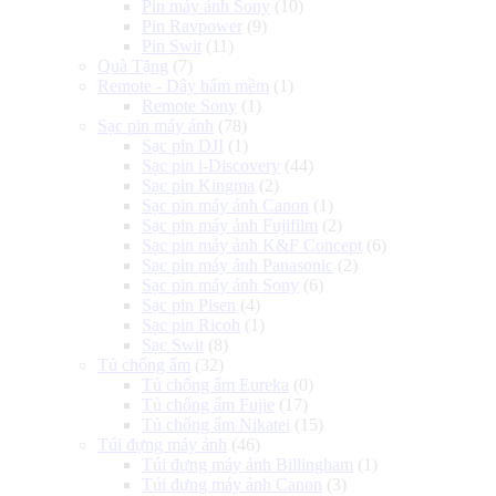
Pin máy ảnh Sony
(10)
Pin Ravpower
(9)
Pin Swit
(11)
Quà Tặng
(7)
Remote - Dây bấm mềm
(1)
Remote Sony
(1)
Sạc pin máy ảnh
(78)
Sạc pin DJI
(1)
Sạc pin i-Discovery
(44)
Sạc pin Kingma
(2)
Sạc pin máy ảnh Canon
(1)
Sạc pin máy ảnh Fujifilm
(2)
Sạc pin máy ảnh K&F Concept
(6)
Sạc pin máy ảnh Panasonic
(2)
Sạc pin máy ảnh Sony
(6)
Sạc pin Pisen
(4)
Sạc pin Ricoh
(1)
Sạc Swit
(8)
Tủ chống ẩm
(32)
Tủ chống ẩm Eureka
(0)
Tủ chống ẩm Fujie
(17)
Tủ chống ẩm Nikatei
(15)
Túi đựng máy ảnh
(46)
Túi đựng máy ảnh Billingham
(1)
Túi đựng máy ảnh Canon
(3)