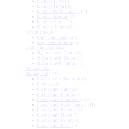
Kính lọc B+W
(8)
Kính lọc Hoya
(39)
Kính lọc K&F Concept
(30)
Kính lọc Marumi
(2)
Kính lọc Sigma
(1)
Kính lọc Tamron
(1)
Máy in ảnh
(10)
Máy in ảnh Canon
(5)
Máy in ảnh Fujifilm
(5)
Ngàm chuyển đổi
(4)
Ngàm chuyển Canon
(2)
Ngàm chuyển Nikon
(1)
Ngàm chuyển Viltrox
(1)
Phụ kiện khác
(1)
Pin máy ảnh
(119)
Pin AA AAA Panasonic
(5)
Pin khác
(2)
Pin máy ảnh Canon
(6)
Pin máy ảnh Fujifilm
(2)
Pin máy ảnh i-Discovery
(47)
Pin máy ảnh K&F Concept
(11)
Pin máy ảnh Kingma
(1)
Pin máy ảnh Nikon
(5)
Pin máy ảnh Pentax
(3)
Pin máy ảnh Pisen
(7)