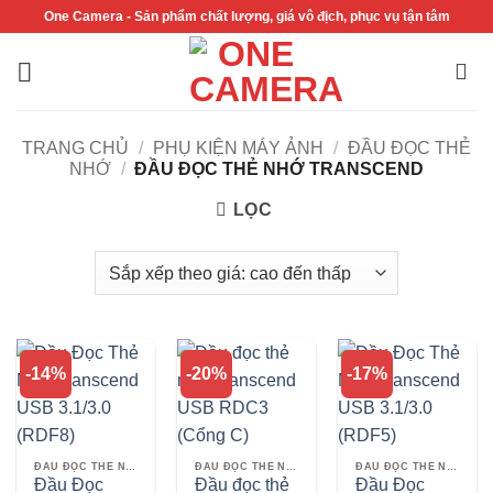
Bỏ
One Camera - Sản phẩm chất lượng, giá vô địch, phục vụ tận tâm
qua
nội
dung
TRANG CHỦ
/
PHỤ KIỆN MÁY ẢNH
/
ĐẦU ĐỌC THẺ
NHỚ
/
ĐẦU ĐỌC THẺ NHỚ TRANSCEND
LỌC
-14%
-20%
-17%
ĐẦU ĐỌC THẺ NHỚ TRANSCEND
ĐẦU ĐỌC THẺ NHỚ TRANSCEND
ĐẦU ĐỌC THẺ NHỚ TRANSCEND
Đầu Đọc
Đầu đọc thẻ
Đầu Đọc