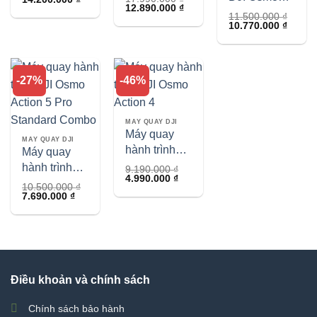
Giá
Giá
giá:
12.890.000
₫
Creator
360
gốc
hiện
11.500.000
₫
từ
Combo
Giá
Giá
là:
tại
10.770.000
₫
10.900.000 ₫
(Standard
gốc
hiện
17.990.000 ₫.
là:
đến
Combo)
là:
tại
12.890.000 ₫.
14.200.000 ₫
11.500.000 ₫.
là:
10.770
-27%
-46%
MÁY QUAY DJI
Máy quay
MÁY QUAY DJI
hành trình
Máy quay
DJI Osmo
hành trình
9.190.000
₫
Giá
Giá
4.990.000
₫
Action 4
DJI Osmo
10.500.000
₫
gốc
hiện
Giá
Giá
7.690.000
₫
là:
tại
Action 5 Pro
gốc
hiện
9.190.000 ₫.
là:
Standard
là:
tại
4.990.000 ₫.
10.500.000 ₫.
là:
Combo
7.690.000 ₫.
Điều khoản và chính sách
Chính sách bảo hành