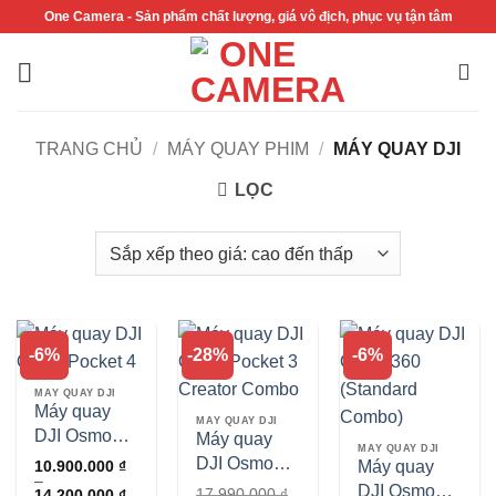
Bỏ
One Camera - Sản phẩm chất lượng, giá vô địch, phục vụ tận tâm
qua
nội
dung
TRANG CHỦ
/
MÁY QUAY PHIM
/
MÁY QUAY DJI
LỌC
-6%
-28%
-6%
MÁY QUAY DJI
Máy quay
MÁY QUAY DJI
DJI Osmo
Máy quay
MÁY QUAY DJI
Pocket 4
DJI Osmo
Máy quay
10.900.000
₫
–
Pocket 3
DJI Osmo
Khoảng
17.990.000
₫
14.200.000
₫