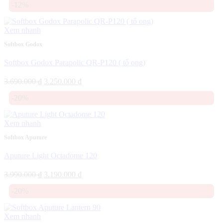
-12%
là:
tại
6.000.000 ₫.
là:
5.490.000 ₫.
Xem nhanh
Softbox Godox
Softbox Godox Parapolic QR-P120 ( tổ ong)
Giá
Giá
3.690.000
₫
3.250.000
₫
gốc
hiện
-20%
là:
tại
3.690.000 ₫.
là:
3.250.000 ₫.
Xem nhanh
Softbox Aputure
Aputure Light Octadome 120
Giá
Giá
3.990.000
₫
3.190.000
₫
gốc
hiện
-20%
là:
tại
3.990.000 ₫.
là:
3.190.000 ₫.
Xem nhanh