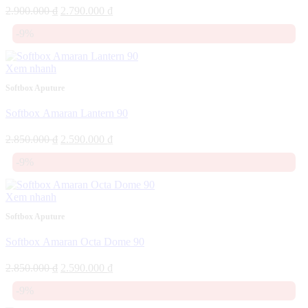
Giá
Giá
2.900.000
₫
2.790.000
₫
gốc
hiện
-9%
là:
tại
2.900.000 ₫.
là:
2.790.000 ₫.
Xem nhanh
Softbox Aputure
Softbox Amaran Lantern 90
Giá
Giá
2.850.000
₫
2.590.000
₫
gốc
hiện
-9%
là:
tại
2.850.000 ₫.
là:
2.590.000 ₫.
Xem nhanh
Softbox Aputure
Softbox Amaran Octa Dome 90
Giá
Giá
2.850.000
₫
2.590.000
₫
gốc
hiện
-9%
là:
tại
2.850.000 ₫.
là: