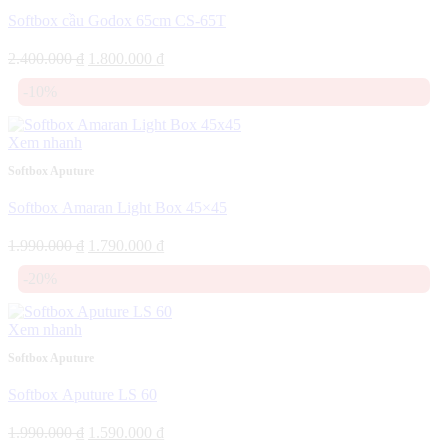
Softbox cầu Godox 65cm CS-65T
Giá
Giá
2.400.000
₫
1.800.000
₫
gốc
hiện
-10%
là:
tại
2.400.000 ₫.
là:
1.800.000 ₫.
Xem nhanh
Softbox Aputure
Softbox Amaran Light Box 45×45
Giá
Giá
1.990.000
₫
1.790.000
₫
gốc
hiện
-20%
là:
tại
1.990.000 ₫.
là:
1.790.000 ₫.
Xem nhanh
Softbox Aputure
Softbox Aputure LS 60
Giá
Giá
1.990.000
₫
1.590.000
₫