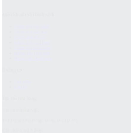
Điều khoản và chính sách
Chính sách bảo hành
Chính sách bảo mật
Chính sách đổi trả
Chính sách giao hàng
Chinh sách kiểm hàng
Hướng dẫn mua hàng
Hướng dẫn thanh toán
Thông tin
Giới thiệu
Liên hệ
Địa chỉ cửa hàng
Chi nhánh
Hà Nội:
151 Đặng Tiến Đông, Đống Đa, Hà Nội
Chi nhánh
Đà Nẵng: