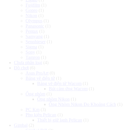
Fujifilm
(1)
Gopro
(1)
Nikon
(1)
Olympus
(1)
Panasonic
(1)
Pentax
(1)
Samyang
(1)
Sennhieser
(1)
Sigma
(1)
Sony
(1)
Tamron
(1)
Chưa phân loại
(4)
Đồ chơi
(6)
Asus ProArt
(0)
Bảng vẽ điện tử
(1)
Bảng vẽ điện tử Wacom
(1)
Bút cảm ứng Wacom
(1)
Ống nhòm
(1)
Ống nhòm Nikon
(1)
Ống Nhòm Nikon Đo Khoảng Cách
(1)
PC Km
(3)
Phụ kiện Pelican
(1)
Thiết bị giữ lạnh Pelican
(1)
Gimbal
(2)