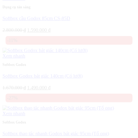
Dụng cụ tản sáng
Softbox cầu Godox 85cm CS-85D
Giá
Giá
2.800.000
₫
1.590.000
₫
gốc
hiện
-11%
là:
tại
2.800.000 ₫.
là:
1.590.000 ₫.
Xem nhanh
Softbox Godox
Softbox Godox bát giác 140cm (Có lưới)
Giá
Giá
1.670.000
₫
1.490.000
₫
gốc
hiện
-27%
là:
tại
1.670.000 ₫.
là:
1.490.000 ₫.
Xem nhanh
Softbox Godox
Softbox thao tác nhanh Godox bát giác 95cm (Tổ ong)