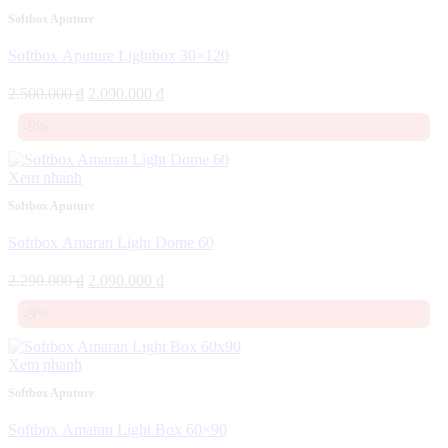
Softbox Aputure
Softbox Aputure Lightbox 30×120
Giá
Giá
2.500.000
₫
2.090.000
₫
gốc
hiện
-9%
là:
tại
2.500.000 ₫.
là:
2.090.000 ₫.
Xem nhanh
Softbox Aputure
Softbox Amaran Light Dome 60
Giá
Giá
2.290.000
₫
2.090.000
₫
gốc
hiện
-9%
là:
tại
2.290.000 ₫.
là:
2.090.000 ₫.
Xem nhanh
Softbox Aputure
Softbox Amaran Light Box 60×90