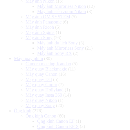
Máy ảnh Nikon
(15)
Máy ảnh Mirrorless Nikon
(12)
Máy ảnh siêu zoom Nikon
(3)
Máy ảnh OM SYSTEM
(5)
Máy ảnh Panasonic
(6)
Máy ảnh Ricoh
(5)
Máy ảnh Sigma
(1)
Máy ảnh Sony
(26)
Máy ảnh du lịch Sony
(3)
Máy ảnh Mirrorless Sony
(21)
Máy ảnh Sony RX
(2)
Máy quay phim
(80)
Camera meeting Kandao
(5)
Máy quay Blackmagic
(11)
Máy quay Canon
(16)
Máy quay DJI
(5)
Máy quay Gopro
(7)
Máy quay Hollyland
(1)
Máy quay Insta 360
(14)
Máy quay Nikon
(1)
Máy quay Sony
(20)
Ống kính
(276)
Ống kính Canon
(60)
Ống kính Canon EF
(1)
Ống kính Canon EF-S
(2)