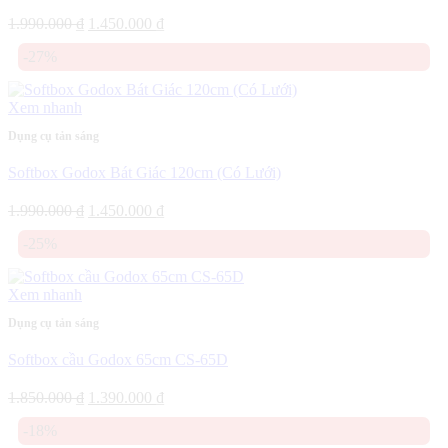
Giá
Giá
1.990.000
₫
1.450.000
₫
gốc
hiện
-27%
là:
tại
1.990.000 ₫.
là:
1.450.000 ₫.
Xem nhanh
Dụng cụ tản sáng
Softbox Godox Bát Giác 120cm (Có Lưới)
Giá
Giá
1.990.000
₫
1.450.000
₫
gốc
hiện
-25%
là:
tại
1.990.000 ₫.
là:
1.450.000 ₫.
Xem nhanh
Dụng cụ tản sáng
Softbox cầu Godox 65cm CS-65D
Giá
Giá
1.850.000
₫
1.390.000
₫
gốc
hiện
-18%
là:
tại