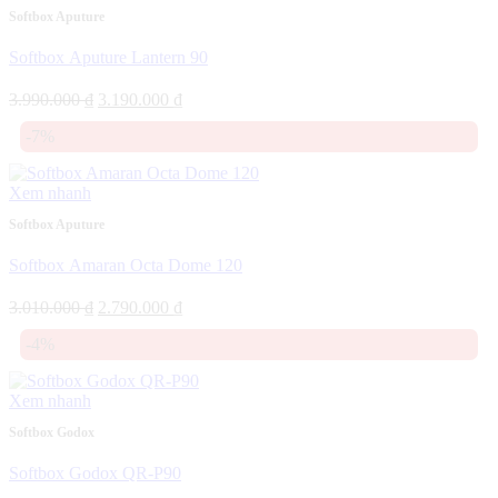
Softbox Aputure
Softbox Aputure Lantern 90
Giá
Giá
3.990.000
₫
3.190.000
₫
gốc
hiện
-7%
là:
tại
3.990.000 ₫.
là:
3.190.000 ₫.
Xem nhanh
Softbox Aputure
Softbox Amaran Octa Dome 120
Giá
Giá
3.010.000
₫
2.790.000
₫
gốc
hiện
-4%
là:
tại
3.010.000 ₫.
là:
2.790.000 ₫.
Xem nhanh
Softbox Godox
Softbox Godox QR-P90