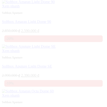
2.590.000 ₫.
Xem nhanh
Softbox Aputure
Softbox Amaran Light Dome 90
Giá
Giá
2.850.000
₫
2.590.000
₫
gốc
hiện
-20%
là:
tại
2.850.000 ₫.
là:
2.590.000 ₫.
Xem nhanh
Softbox Aputure
Softbox Aputure Light Dome SE
Giá
Giá
2.990.000
₫
2.390.000
₫
gốc
hiện
-10%
là:
tại
2.990.000 ₫.
là:
2.390.000 ₫.
Xem nhanh
Softbox Aputure