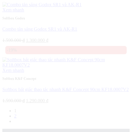
1.850.000 ₫.
là:
1.390.000 ₫.
Xem nhanh
Softbox Godox
Combo tản sáng Godox SR1 và AK-R1
Giá
Giá
1.590.000
₫
1.300.000
₫
gốc
hiện
-19%
là:
tại
1.590.000 ₫.
là:
1.300.000 ₫.
Xem nhanh
Softbox K&F Concept
Softbox bát giác thao tác nhanh K&F Concept 90cm KF18.0007V2
Giá
Giá
1.590.000
₫
1.290.000
₫
gốc
hiện
1
là:
tại
2
1.590.000 ₫.
là:
1.290.000 ₫.