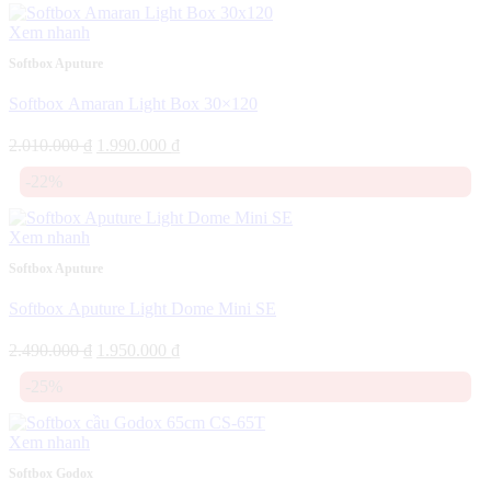
1.990.000 ₫.
Xem nhanh
Softbox Aputure
Softbox Amaran Light Box 30×120
Giá
Giá
2.010.000
₫
1.990.000
₫
gốc
hiện
-22%
là:
tại
2.010.000 ₫.
là:
1.990.000 ₫.
Xem nhanh
Softbox Aputure
Softbox Aputure Light Dome Mini SE
Giá
Giá
2.490.000
₫
1.950.000
₫
gốc
hiện
-25%
là:
tại
2.490.000 ₫.
là:
1.950.000 ₫.
Xem nhanh
Softbox Godox