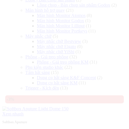
Lồng chụp - Bàn chụp sản phẩm Godox
(2)
Màn hình hỗ trợ quay
(21)
Màn hình Monitor Atomos
(8)
Màn hình Monitor Godox
(1)
Màn hình Monitor Lilliput
(1)
Màn hình Monitor Portkeys
(11)
Máy nhắc chữ
(5)
Máy nhắc chữ Bestview
(3)
Máy nhắc chữ Elgato
(0)
Máy nhắc chữ YiShi
(1)
Phông - Giá treo phông
(32)
Phông - Giá treo phông KM
(31)
Phụ kiện studio khác
(22)
Tấm hắt sáng
(15)
Dụng cụ hắt sáng K&F Concept
(2)
Dụng cụ hắt sáng KM
(11)
Trigger - Kích đèn
(13)
-3%
Xem nhanh
Softbox Aputure