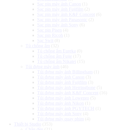
Sạc pin máy ảnh Canon
(1)
Sạc pin máy ảnh Fujifilm
(2)
Sạc pin máy ảnh K&F Concept
(6)
Sạc pin máy ảnh Panasonic
(2)
Sạc pin máy ảnh Sony
(6)
Sạc pin Pisen
(4)
Sạc pin Ricoh
(1)
Sạc Swit
(8)
Tủ chống ẩm
(32)
Tủ chống ẩm Eureka
(0)
Tủ chống ẩm Fujie
(17)
Tủ chống ẩm Nikatei
(15)
Túi đựng máy ảnh
(46)
Túi đựng máy ảnh Billingham
(1)
Túi đựng máy ảnh Canon
(3)
Túi đựng máy ảnh Fujifilm
(3)
Túi đựng máy ảnh Herringbone
(5)
Túi đựng máy ảnh K&F Concept
(16)
Túi đựng máy ảnh Lowepro
(5)
Túi đựng máy ảnh Nikon
(1)
Túi đựng máy ảnh PGYTECH
(1)
Túi đựng máy ảnh Sony
(4)
Túi đựng máy quay phim
(4)
Thiết bị Studio
(353)
Chân đèn
(21)