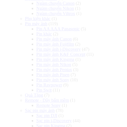
Ngàm chuyển Canon
(2)
Ngàm chuyển Nikon
(1)
Ngàm chuyển Viltrox
(1)
Phụ kiện khác
(1)
Pin máy ảnh
(119)
Pin AA AAA Panasonic
(5)
Pin khác
(2)
Pin máy ảnh Canon
(6)
Pin máy ảnh Fujifilm
(2)
Pin máy ảnh i-Discovery
(47)
Pin máy ảnh K&F Concept
(11)
Pin máy ảnh Kingma
(1)
Pin máy ảnh Nikon
(5)
Pin máy ảnh Pentax
(3)
Pin máy ảnh Pisen
(7)
Pin máy ảnh Sony
(10)
Pin Ravpower
(9)
Pin Swit
(11)
Quà Tặng
(7)
Remote - Dây bấm mềm
(1)
Remote Sony
(1)
Sạc pin máy ảnh
(78)
Sạc pin DJI
(1)
Sạc pin i-Discovery
(44)
Sạc pin Kingma
(2)