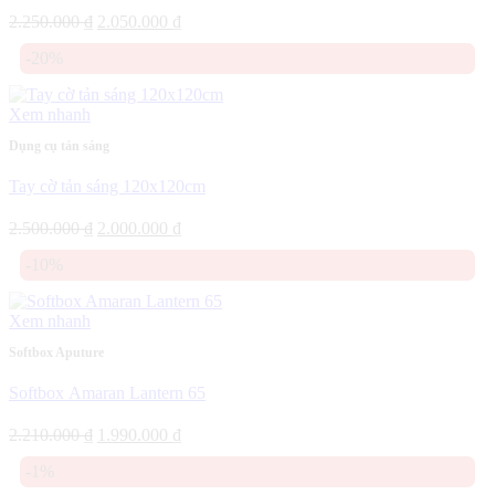
Giá
Giá
2.250.000
₫
2.050.000
₫
gốc
hiện
-20%
là:
tại
2.250.000 ₫.
là:
2.050.000 ₫.
Xem nhanh
Dụng cụ tản sáng
Tay cờ tản sáng 120x120cm
Giá
Giá
2.500.000
₫
2.000.000
₫
gốc
hiện
-10%
là:
tại
2.500.000 ₫.
là:
2.000.000 ₫.
Xem nhanh
Softbox Aputure
Softbox Amaran Lantern 65
Giá
Giá
2.210.000
₫
1.990.000
₫
gốc
hiện
-1%
là:
tại
2.210.000 ₫.
là: