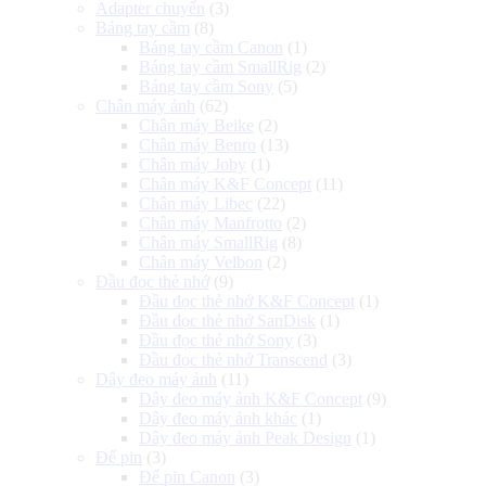
Adapter chuyển
(3)
Báng tay cầm
(8)
Báng tay cầm Canon
(1)
Báng tay cầm SmallRig
(2)
Báng tay cầm Sony
(5)
Chân máy ảnh
(62)
Chân máy Beike
(2)
Chân máy Benro
(13)
Chân máy Joby
(1)
Chân máy K&F Concept
(11)
Chân máy Libec
(22)
Chân máy Manfrotto
(2)
Chân máy SmallRig
(8)
Chân máy Velbon
(2)
Đầu đọc thẻ nhớ
(9)
Đầu đọc thẻ nhớ K&F Concept
(1)
Đầu đọc thẻ nhớ SanDisk
(1)
Đầu đọc thẻ nhớ Sony
(3)
Đầu đọc thẻ nhớ Transcend
(3)
Dây đeo máy ảnh
(11)
Dây đeo máy ảnh K&F Concept
(9)
Dây đeo máy ảnh khác
(1)
Dây đeo máy ảnh Peak Design
(1)
Đế pin
(3)
Đế pin Canon
(3)