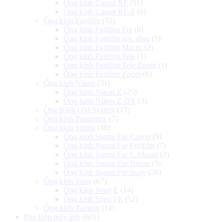
Ống kính Canon RF
(51)
Ống kính Canon RF-S
(6)
Ống kính Fujifilm
(32)
Ống kính Fujifilm Fix
(8)
Ống kính Fujifilm góc rộng
(5)
Ống kính Fujifilm Macro
(2)
Ống kính Fujifilm Tele
(1)
Ống kính Fujifilm Tele Zoom
(1)
Ống kính Fujifilm Zoom
(6)
Ống kính Nikon
(31)
Ống kính Nikon Z
(25)
Ống kính Nikon Z DX
(3)
Ống Kính OM System
(17)
Ống kính Panasonic
(7)
Ống kính Sigma
(48)
Ống kính Sigma For Canon
(9)
Ống kính Sigma For Fujifilm
(7)
Ống kính Sigma For L-Mount
(2)
Ống kính Sigma For Nikon
(3)
Ống kính Sigma For Sony
(26)
Ống kính Sony
(67)
Ống kính Sony E
(14)
Ống kính Sony FE
(52)
Ống kính Tamron
(14)
Phụ kiện máy ảnh
(601)