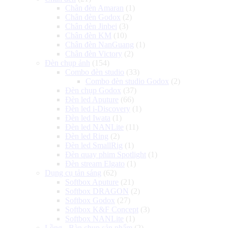
Chân đèn Amaran
(1)
Chân đèn Godox
(2)
Chân đèn Jinbei
(3)
Chân đèn KM
(10)
Chân đèn NanGuang
(1)
Chân đèn Victory
(2)
Đèn chụp ảnh
(154)
Combo đèn studio
(33)
Combo đèn studio Godox
(2)
Đèn chụp Godox
(37)
Đèn led Aputure
(66)
Đèn led i-Discovery
(1)
Đèn led Iwata
(1)
Đèn led NANLite
(11)
Đèn led Ring
(2)
Đèn led SmallRig
(1)
Đèn quay phim Spotlight
(1)
Đèn stream Elgato
(1)
Dụng cụ tản sáng
(62)
Softbox Aputure
(21)
Softbox DRAGON
(2)
Softbox Godox
(27)
Softbox K&F Concept
(3)
Softbox NANLite
(1)
Lồng - Bàn chụp sản phẩm
(2)