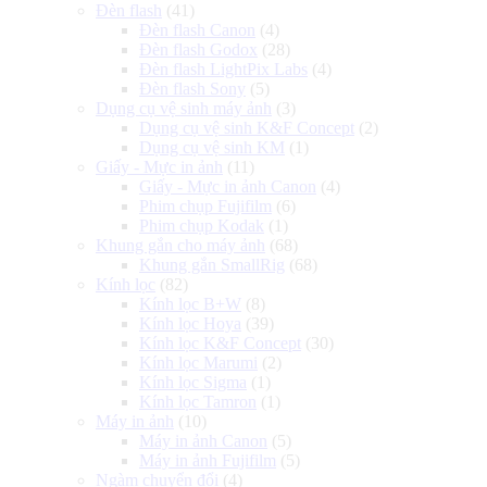
Đèn flash
(41)
Đèn flash Canon
(4)
Đèn flash Godox
(28)
Đèn flash LightPix Labs
(4)
Đèn flash Sony
(5)
Dụng cụ vệ sinh máy ảnh
(3)
Dụng cụ vệ sinh K&F Concept
(2)
Dụng cụ vệ sinh KM
(1)
Giấy - Mực in ảnh
(11)
Giấy - Mực in ảnh Canon
(4)
Phim chụp Fujifilm
(6)
Phim chụp Kodak
(1)
Khung gắn cho máy ảnh
(68)
Khung gắn SmallRig
(68)
Kính lọc
(82)
Kính lọc B+W
(8)
Kính lọc Hoya
(39)
Kính lọc K&F Concept
(30)
Kính lọc Marumi
(2)
Kính lọc Sigma
(1)
Kính lọc Tamron
(1)
Máy in ảnh
(10)
Máy in ảnh Canon
(5)
Máy in ảnh Fujifilm
(5)
Ngàm chuyển đổi
(4)