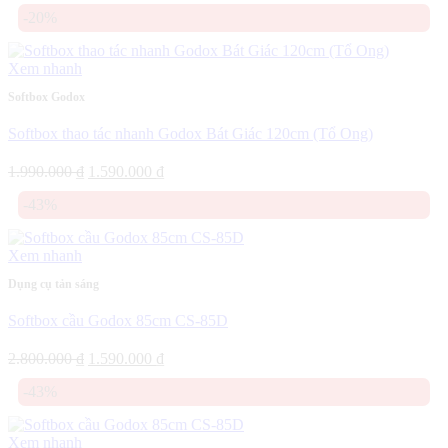
gốc
hiện
-20%
là:
tại
1.990.000 ₫.
là:
1.590.000 ₫.
Xem nhanh
Softbox Godox
Softbox thao tác nhanh Godox Bát Giác 120cm (Tổ Ong)
Giá
Giá
1.990.000
₫
1.590.000
₫
gốc
hiện
-43%
là:
tại
1.990.000 ₫.
là:
1.590.000 ₫.
Xem nhanh
Dụng cụ tản sáng
Softbox cầu Godox 85cm CS-85D
Giá
Giá
2.800.000
₫
1.590.000
₫
gốc
hiện
-43%
là:
tại
2.800.000 ₫.
là:
1.590.000 ₫.
Xem nhanh