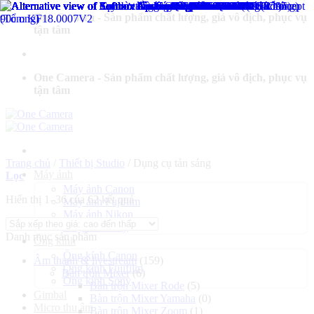
Bỏ
One Camera - Sản phẩm chất lượng, giá vô địch, phục vụ
qua
tận tâm
nội
dung
One Camera - Sản phẩm chất lượng, giá vô địch, phục vụ
tận tâm
Trang chủ
/
Thiết bị Studio
/
Dụng cụ tản sáng
Máy ảnh
Lọc
Máy ảnh Canon
Đã
Hiển thị 1–36 của 62 kết quả
Máy ảnh Fujifilm
sắp
Máy ảnh Nikon
xếp
Máy ảnh Sony
Danh mục sản phẩm
theo
Ống kính
giá:
Ống kính Canon
Âm thanh & livestream
(159)
cao
Ống kính Fujifilm
Bàn trộn Mixer
(6)
đến
Ống kính Sony
Bàn trộn Mixer Rode
(5)
thấp
Gimbal
Bàn trộn Mixer Yamaha
(0)
Micro thu âm
Bàn trộn Mixer Zoom
(1)