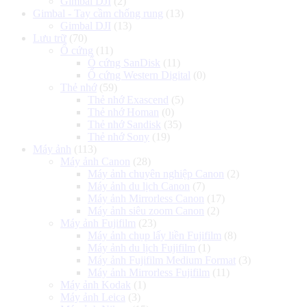
Gimbal DJI
(2)
Gimbal - Tay cầm chống rung
(13)
Gimbal DJI
(13)
Lưu trữ
(70)
Ổ cứng
(11)
Ổ cứng SanDisk
(11)
Ổ cứng Western Digital
(0)
Thẻ nhớ
(59)
Thẻ nhớ Exascend
(5)
Thẻ nhớ Homan
(0)
Thẻ nhớ Sandisk
(35)
Thẻ nhớ Sony
(19)
Máy ảnh
(113)
Máy ảnh Canon
(28)
Máy ảnh chuyên nghiệp Canon
(2)
Máy ảnh du lịch Canon
(7)
Máy ảnh Mirrorless Canon
(17)
Máy ảnh siêu zoom Canon
(2)
Máy ảnh Fujifilm
(23)
Máy ảnh chụp lấy liền Fujifilm
(8)
Máy ảnh du lịch Fujifilm
(1)
Máy ảnh Fujifilm Medium Format
(3)
Máy ảnh Mirrorless Fujifilm
(11)
Máy ảnh Kodak
(1)
Máy ảnh Leica
(3)