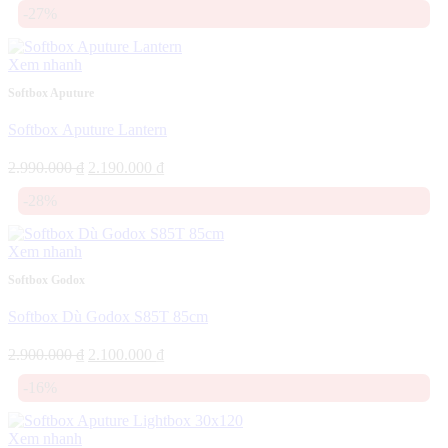
-27%
là:
tại
2.450.000 ₫.
là:
2.250.000 ₫.
Xem nhanh
Softbox Aputure
Softbox Aputure Lantern
Giá
Giá
2.990.000
₫
2.190.000
₫
gốc
hiện
-28%
là:
tại
2.990.000 ₫.
là:
2.190.000 ₫.
Xem nhanh
Softbox Godox
Softbox Dù Godox S85T 85cm
Giá
Giá
2.900.000
₫
2.100.000
₫
gốc
hiện
-16%
là:
tại
2.900.000 ₫.
là:
2.100.000 ₫.
Xem nhanh