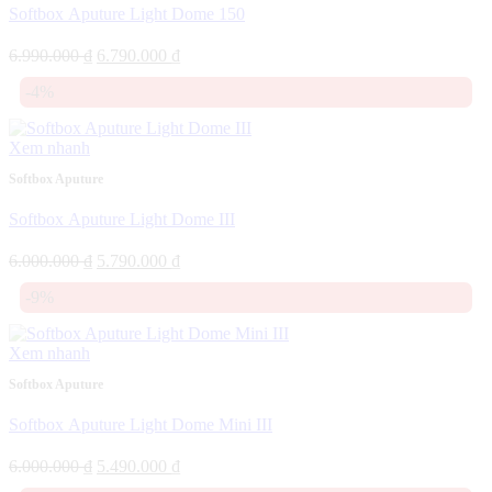
Softbox Aputure Light Dome 150
Giá
Giá
6.990.000
₫
6.790.000
₫
gốc
hiện
-4%
là:
tại
6.990.000 ₫.
là:
6.790.000 ₫.
Xem nhanh
Softbox Aputure
Softbox Aputure Light Dome III
Giá
Giá
6.000.000
₫
5.790.000
₫
gốc
hiện
-9%
là:
tại
6.000.000 ₫.
là:
5.790.000 ₫.
Xem nhanh
Softbox Aputure
Softbox Aputure Light Dome Mini III
Giá
Giá
6.000.000
₫
5.490.000
₫
gốc
hiện