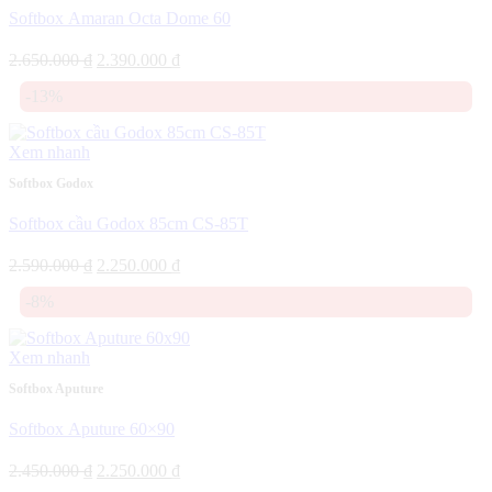
Softbox Amaran Octa Dome 60
Giá
Giá
2.650.000
₫
2.390.000
₫
gốc
hiện
-13%
là:
tại
2.650.000 ₫.
là:
2.390.000 ₫.
Xem nhanh
Softbox Godox
Softbox cầu Godox 85cm CS-85T
Giá
Giá
2.590.000
₫
2.250.000
₫
gốc
hiện
-8%
là:
tại
2.590.000 ₫.
là:
2.250.000 ₫.
Xem nhanh
Softbox Aputure
Softbox Aputure 60×90
Giá
Giá
2.450.000
₫
2.250.000
₫
gốc
hiện