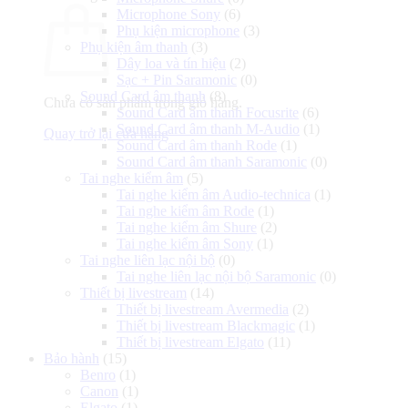
Microphone Sony
(6)
Phụ kiện microphone
(3)
Phụ kiện âm thanh
(3)
Dây loa và tín hiệu
(2)
Sạc + Pin Saramonic
(0)
Sound Card âm thanh
(8)
Chưa có sản phẩm trong giỏ hàng.
Sound Card âm thanh Focusrite
(6)
Sound Card âm thanh M-Audio
(1)
Quay trở lại cửa hàng
Sound Card âm thanh Rode
(1)
Sound Card âm thanh Saramonic
(0)
Tai nghe kiểm âm
(5)
Tai nghe kiểm âm Audio-technica
(1)
Tai nghe kiểm âm Rode
(1)
Tai nghe kiểm âm Shure
(2)
Tai nghe kiểm âm Sony
(1)
Tai nghe liên lạc nội bộ
(0)
Tai nghe liên lạc nội bộ Saramonic
(0)
Thiết bị livestream
(14)
Thiết bị livestream Avermedia
(2)
Thiết bị livestream Blackmagic
(1)
Thiết bị livestream Elgato
(11)
Bảo hành
(15)
Benro
(1)
Canon
(1)
Elgato
(1)