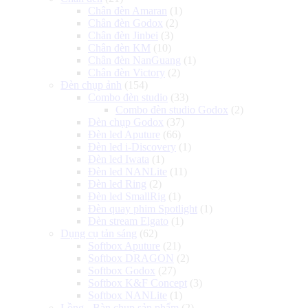
Chân đèn Amaran
(1)
Chân đèn Godox
(2)
Chân đèn Jinbei
(3)
Chân đèn KM
(10)
Chân đèn NanGuang
(1)
Chân đèn Victory
(2)
Đèn chụp ảnh
(154)
Combo đèn studio
(33)
Combo đèn studio Godox
(2)
Đèn chụp Godox
(37)
Đèn led Aputure
(66)
Đèn led i-Discovery
(1)
Đèn led Iwata
(1)
Đèn led NANLite
(11)
Đèn led Ring
(2)
Đèn led SmallRig
(1)
Đèn quay phim Spotlight
(1)
Đèn stream Elgato
(1)
Dụng cụ tản sáng
(62)
Softbox Aputure
(21)
Softbox DRAGON
(2)
Softbox Godox
(27)
Softbox K&F Concept
(3)
Softbox NANLite
(1)
Lồng - Bàn chụp sản phẩm
(2)