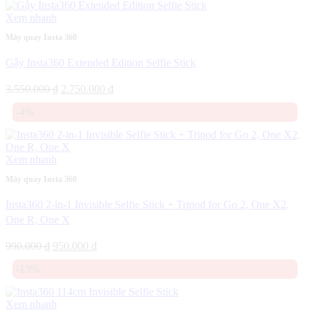
7.350.000 ₫.
Xem nhanh
Máy quay Insta 360
Gậy Insta360 Extended Edition Selfie Stick
Giá
Giá
3.550.000
₫
2.750.000
₫
gốc
hiện
-4%
là:
tại
3.550.000 ₫.
là:
2.750.000 ₫.
Xem nhanh
Máy quay Insta 360
Insta360 2-in-1 Invisible Selfie Stick + Tripod for Go 2, One X2,
One R, One X
Giá
Giá
990.000
₫
950.000
₫
gốc
hiện
-13%
là:
tại
990.000 ₫.
là:
950.000 ₫.
Xem nhanh