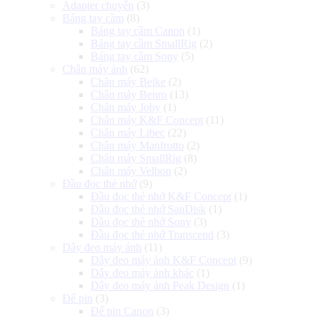
Adapter chuyển
(3)
Báng tay cầm
(8)
Báng tay cầm Canon
(1)
Báng tay cầm SmallRig
(2)
Báng tay cầm Sony
(5)
Chân máy ảnh
(62)
Chân máy Beike
(2)
Chân máy Benro
(13)
Chân máy Joby
(1)
Chân máy K&F Concept
(11)
Chân máy Libec
(22)
Chân máy Manfrotto
(2)
Chân máy SmallRig
(8)
Chân máy Velbon
(2)
Đầu đọc thẻ nhớ
(9)
Đầu đọc thẻ nhớ K&F Concept
(1)
Đầu đọc thẻ nhớ SanDisk
(1)
Đầu đọc thẻ nhớ Sony
(3)
Đầu đọc thẻ nhớ Transcend
(3)
Dây đeo máy ảnh
(11)
Dây đeo máy ảnh K&F Concept
(9)
Dây đeo máy ảnh khác
(1)
Dây đeo máy ảnh Peak Design
(1)
Đế pin
(3)
Đế pin Canon
(3)