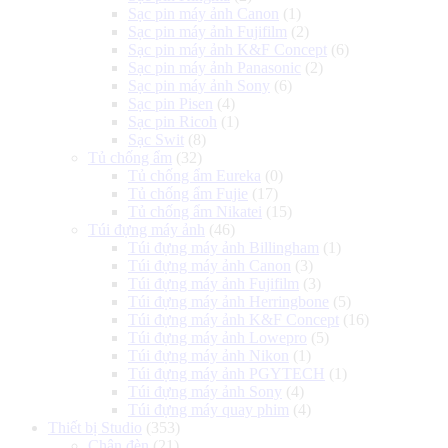
Sạc pin máy ảnh Canon
(1)
Sạc pin máy ảnh Fujifilm
(2)
Sạc pin máy ảnh K&F Concept
(6)
Sạc pin máy ảnh Panasonic
(2)
Sạc pin máy ảnh Sony
(6)
Sạc pin Pisen
(4)
Sạc pin Ricoh
(1)
Sạc Swit
(8)
Tủ chống ẩm
(32)
Tủ chống ẩm Eureka
(0)
Tủ chống ẩm Fujie
(17)
Tủ chống ẩm Nikatei
(15)
Túi đựng máy ảnh
(46)
Túi đựng máy ảnh Billingham
(1)
Túi đựng máy ảnh Canon
(3)
Túi đựng máy ảnh Fujifilm
(3)
Túi đựng máy ảnh Herringbone
(5)
Túi đựng máy ảnh K&F Concept
(16)
Túi đựng máy ảnh Lowepro
(5)
Túi đựng máy ảnh Nikon
(1)
Túi đựng máy ảnh PGYTECH
(1)
Túi đựng máy ảnh Sony
(4)
Túi đựng máy quay phim
(4)
Thiết bị Studio
(353)
Chân đèn
(21)