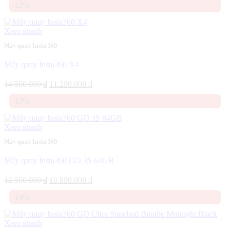
-22%
là:
tại
12.000.000 ₫.
là:
11.590.000 ₫.
Xem nhanh
Máy quay Insta 360
Máy quay Insta360 X4
Giá
Giá
14.500.000
₫
11.290.000
₫
gốc
hiện
-13%
là:
tại
14.500.000 ₫.
là:
11.290.000 ₫.
Xem nhanh
Máy quay Insta 360
Máy quay Insta360 GO 3S 64GB
Giá
Giá
12.500.000
₫
10.890.000
₫
gốc
hiện
-14%
là:
tại
12.500.000 ₫.
là:
10.890.000 ₫.
Xem nhanh