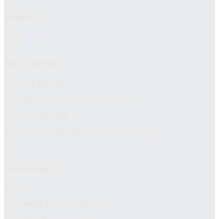
Thông tin
Giới thiệu
Liên hệ
Địa chỉ cửa hàng
Chi nhánh
Hà Nội:
151 Đặng Tiến Đông, Đống Đa, Hà Nội
Chi nhánh
Đà Nẵng:
52 Nguyễn Thị Minh Khai, Hải Châu, Đà Nẵng
Liên hệ nhanh
Hà Nội:
Phạm Tú:
0817 388 333