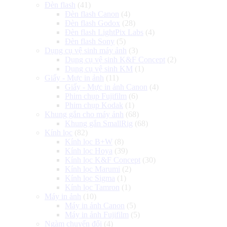
Đèn flash
(41)
Đèn flash Canon
(4)
Đèn flash Godox
(28)
Đèn flash LightPix Labs
(4)
Đèn flash Sony
(5)
Dụng cụ vệ sinh máy ảnh
(3)
Dụng cụ vệ sinh K&F Concept
(2)
Dụng cụ vệ sinh KM
(1)
Giấy - Mực in ảnh
(11)
Giấy - Mực in ảnh Canon
(4)
Phim chụp Fujifilm
(6)
Phim chụp Kodak
(1)
Khung gắn cho máy ảnh
(68)
Khung gắn SmallRig
(68)
Kính lọc
(82)
Kính lọc B+W
(8)
Kính lọc Hoya
(39)
Kính lọc K&F Concept
(30)
Kính lọc Marumi
(2)
Kính lọc Sigma
(1)
Kính lọc Tamron
(1)
Máy in ảnh
(10)
Máy in ảnh Canon
(5)
Máy in ảnh Fujifilm
(5)
Ngàm chuyển đổi
(4)