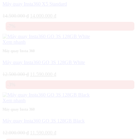
Máy quay Insta360 X5 Standard
Giá
Giá
14.500.000
₫
14.000.000
₫
gốc
hiện
-7%
là:
tại
14.500.000 ₫.
là:
14.000.000 ₫.
Xem nhanh
Máy quay Insta 360
Máy quay Insta360 GO 3S 128GB White
Giá
Giá
12.500.000
₫
11.590.000
₫
gốc
hiện
-3%
là:
tại
12.500.000 ₫.
là:
11.590.000 ₫.
Xem nhanh
Máy quay Insta 360
Máy quay Insta360 GO 3S 128GB Black
Giá
Giá
12.000.000
₫
11.590.000
₫
gốc
hiện