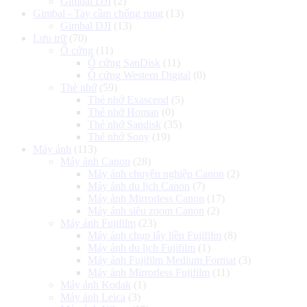
Gimbal DJI
(2)
Gimbal - Tay cầm chống rung
(13)
Gimbal DJI
(13)
Lưu trữ
(70)
Ổ cứng
(11)
Ổ cứng SanDisk
(11)
Ổ cứng Western Digital
(0)
Thẻ nhớ
(59)
Thẻ nhớ Exascend
(5)
Thẻ nhớ Homan
(0)
Thẻ nhớ Sandisk
(35)
Thẻ nhớ Sony
(19)
Máy ảnh
(113)
Máy ảnh Canon
(28)
Máy ảnh chuyên nghiệp Canon
(2)
Máy ảnh du lịch Canon
(7)
Máy ảnh Mirrorless Canon
(17)
Máy ảnh siêu zoom Canon
(2)
Máy ảnh Fujifilm
(23)
Máy ảnh chụp lấy liền Fujifilm
(8)
Máy ảnh du lịch Fujifilm
(1)
Máy ảnh Fujifilm Medium Format
(3)
Máy ảnh Mirrorless Fujifilm
(11)
Máy ảnh Kodak
(1)
Máy ảnh Leica
(3)