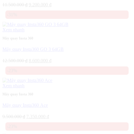
Giá
Giá
11.500.000
₫
9.200.000
₫
gốc
hiện
-31%
là:
tại
11.500.000 ₫.
là:
9.200.000 ₫.
Xem nhanh
Máy quay Insta 360
Máy quay Insta360 GO 3 64GB
Giá
Giá
12.500.000
₫
8.600.000
₫
gốc
hiện
-23%
là:
tại
12.500.000 ₫.
là:
8.600.000 ₫.
Xem nhanh
Máy quay Insta 360
Máy quay Insta360 Ace
Giá
Giá
9.500.000
₫
7.350.000
₫
gốc
hiện
-23%
là:
tại
9.500.000 ₫.
là: