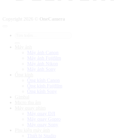
Copyright 2026 ©
OneCamera
Tìm
kiếm:
Máy ảnh
Máy ảnh Canon
Máy ảnh Fujifilm
Máy ảnh Nikon
Máy ảnh Sony
Ống kính
Ống kính Canon
Ống kính Fujifilm
Ống kính Sony
Gimbal
Micro thu âm
Máy quay phim
Máy quay DJI
Máy quay Gopro
Máy quay Sony
Phụ kiện máy ảnh
Thiết bị Studio