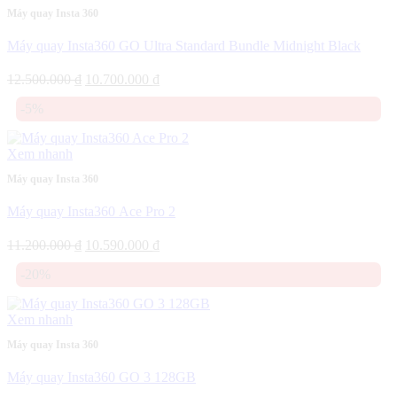
Máy quay Insta 360
Máy quay Insta360 GO Ultra Standard Bundle Midnight Black
Giá
Giá
12.500.000
₫
10.700.000
₫
gốc
hiện
-5%
là:
tại
12.500.000 ₫.
là:
10.700.000 ₫.
Xem nhanh
Máy quay Insta 360
Máy quay Insta360 Ace Pro 2
Giá
Giá
11.200.000
₫
10.590.000
₫
gốc
hiện
-20%
là:
tại
11.200.000 ₫.
là:
10.590.000 ₫.
Xem nhanh
Máy quay Insta 360
Máy quay Insta360 GO 3 128GB