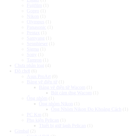
Fujifilm
(1)
Gopro
(1)
Nikon
(1)
Olympus
(1)
Panasonic
(1)
Pentax
(1)
Samyang
(1)
Sennhieser
(1)
Sigma
(1)
Sony
(1)
Tamron
(1)
Chưa phân loại
(4)
Đồ chơi
(6)
Asus ProArt
(0)
Bảng vẽ điện tử
(1)
Bảng vẽ điện tử Wacom
(1)
Bút cảm ứng Wacom
(1)
Ống nhòm
(1)
Ống nhòm Nikon
(1)
Ống Nhòm Nikon Đo Khoảng Cách
(1)
PC Km
(3)
Phụ kiện Pelican
(1)
Thiết bị giữ lạnh Pelican
(1)
Gimbal
(2)