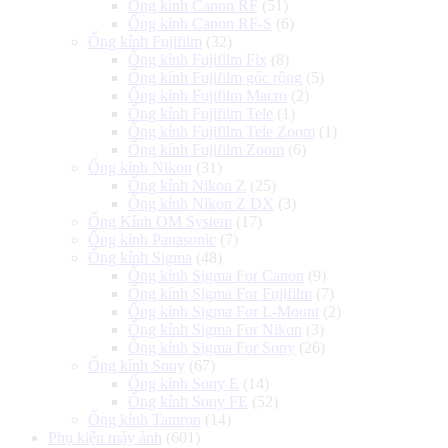
Ống kính Canon RF
(51)
Ống kính Canon RF-S
(6)
Ống kính Fujifilm
(32)
Ống kính Fujifilm Fix
(8)
Ống kính Fujifilm góc rộng
(5)
Ống kính Fujifilm Macro
(2)
Ống kính Fujifilm Tele
(1)
Ống kính Fujifilm Tele Zoom
(1)
Ống kính Fujifilm Zoom
(6)
Ống kính Nikon
(31)
Ống kính Nikon Z
(25)
Ống kính Nikon Z DX
(3)
Ống Kính OM System
(17)
Ống kính Panasonic
(7)
Ống kính Sigma
(48)
Ống kính Sigma For Canon
(9)
Ống kính Sigma For Fujifilm
(7)
Ống kính Sigma For L-Mount
(2)
Ống kính Sigma For Nikon
(3)
Ống kính Sigma For Sony
(26)
Ống kính Sony
(67)
Ống kính Sony E
(14)
Ống kính Sony FE
(52)
Ống kính Tamron
(14)
Phụ kiện máy ảnh
(601)