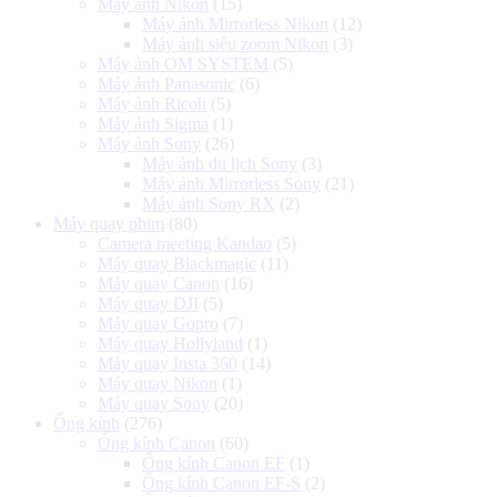
Máy ảnh Nikon
(15)
Máy ảnh Mirrorless Nikon
(12)
Máy ảnh siêu zoom Nikon
(3)
Máy ảnh OM SYSTEM
(5)
Máy ảnh Panasonic
(6)
Máy ảnh Ricoh
(5)
Máy ảnh Sigma
(1)
Máy ảnh Sony
(26)
Máy ảnh du lịch Sony
(3)
Máy ảnh Mirrorless Sony
(21)
Máy ảnh Sony RX
(2)
Máy quay phim
(80)
Camera meeting Kandao
(5)
Máy quay Blackmagic
(11)
Máy quay Canon
(16)
Máy quay DJI
(5)
Máy quay Gopro
(7)
Máy quay Hollyland
(1)
Máy quay Insta 360
(14)
Máy quay Nikon
(1)
Máy quay Sony
(20)
Ống kính
(276)
Ống kính Canon
(60)
Ống kính Canon EF
(1)
Ống kính Canon EF-S
(2)