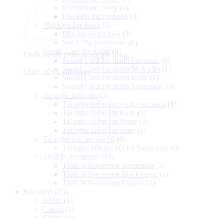
Microphone Sony
(6)
Phụ kiện microphone
(3)
Phụ kiện âm thanh
(3)
Dây loa và tín hiệu
(2)
Sạc + Pin Saramonic
(0)
Sound Card âm thanh
(8)
Chưa có sản phẩm trong giỏ hàng.
Sound Card âm thanh Focusrite
(6)
Sound Card âm thanh M-Audio
(1)
Quay trở lại cửa hàng
Sound Card âm thanh Rode
(1)
Sound Card âm thanh Saramonic
(0)
Tai nghe kiểm âm
(5)
Tai nghe kiểm âm Audio-technica
(1)
Tai nghe kiểm âm Rode
(1)
Tai nghe kiểm âm Shure
(2)
Tai nghe kiểm âm Sony
(1)
Tai nghe liên lạc nội bộ
(0)
Tai nghe liên lạc nội bộ Saramonic
(0)
Thiết bị livestream
(14)
Thiết bị livestream Avermedia
(2)
Thiết bị livestream Blackmagic
(1)
Thiết bị livestream Elgato
(11)
Bảo hành
(15)
Benro
(1)
Canon
(1)
Elgato
(1)