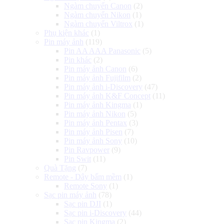
Ngàm chuyển Canon
(2)
Ngàm chuyển Nikon
(1)
Ngàm chuyển Viltrox
(1)
Phụ kiện khác
(1)
Pin máy ảnh
(119)
Pin AA AAA Panasonic
(5)
Pin khác
(2)
Pin máy ảnh Canon
(6)
Pin máy ảnh Fujifilm
(2)
Pin máy ảnh i-Discovery
(47)
Pin máy ảnh K&F Concept
(11)
Pin máy ảnh Kingma
(1)
Pin máy ảnh Nikon
(5)
Pin máy ảnh Pentax
(3)
Pin máy ảnh Pisen
(7)
Pin máy ảnh Sony
(10)
Pin Ravpower
(9)
Pin Swit
(11)
Quà Tặng
(7)
Remote - Dây bấm mềm
(1)
Remote Sony
(1)
Sạc pin máy ảnh
(78)
Sạc pin DJI
(1)
Sạc pin i-Discovery
(44)
Sạc pin Kingma
(2)