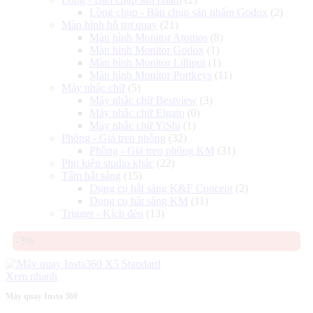
Lồng chụp - Bàn chụp sản phẩm Godox
(2)
Màn hình hỗ trợ quay
(21)
Màn hình Monitor Atomos
(8)
Màn hình Monitor Godox
(1)
Màn hình Monitor Lilliput
(1)
Màn hình Monitor Portkeys
(11)
Máy nhắc chữ
(5)
Máy nhắc chữ Bestview
(3)
Máy nhắc chữ Elgato
(0)
Máy nhắc chữ YiShi
(1)
Phông - Giá treo phông
(32)
Phông - Giá treo phông KM
(31)
Phụ kiện studio khác
(22)
Tấm hắt sáng
(15)
Dụng cụ hắt sáng K&F Concept
(2)
Dụng cụ hắt sáng KM
(11)
Trigger - Kích đèn
(13)
-3%
Xem nhanh
Máy quay Insta 360