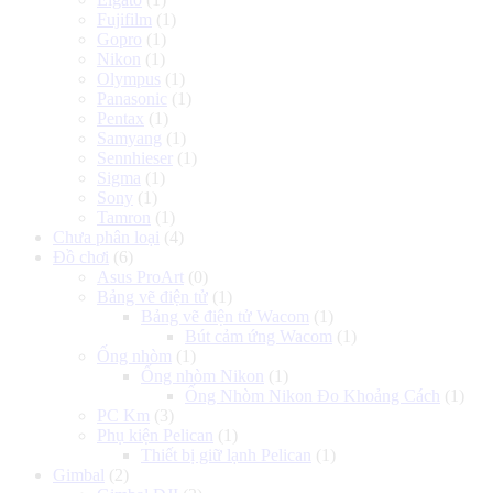
Fujifilm
(1)
Gopro
(1)
Nikon
(1)
Olympus
(1)
Panasonic
(1)
Pentax
(1)
Samyang
(1)
Sennhieser
(1)
Sigma
(1)
Sony
(1)
Tamron
(1)
Chưa phân loại
(4)
Đồ chơi
(6)
Asus ProArt
(0)
Bảng vẽ điện tử
(1)
Bảng vẽ điện tử Wacom
(1)
Bút cảm ứng Wacom
(1)
Ống nhòm
(1)
Ống nhòm Nikon
(1)
Ống Nhòm Nikon Đo Khoảng Cách
(1)
PC Km
(3)
Phụ kiện Pelican
(1)
Thiết bị giữ lạnh Pelican
(1)
Gimbal
(2)