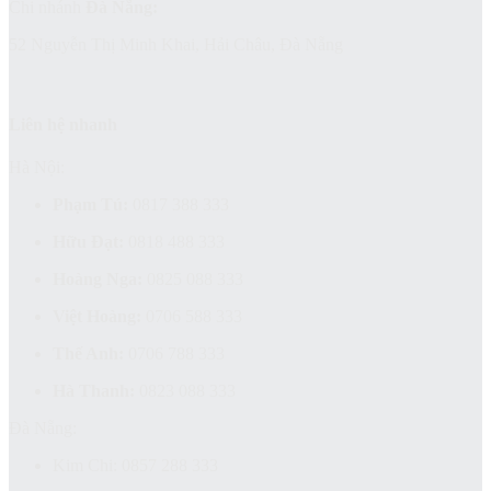
Chi nhánh
Đà Nẵng:
52 Nguyễn Thị Minh Khai, Hải Châu, Đà Nẵng
Liên hệ nhanh
Hà Nội:
Phạm Tú:
0817 388 333
Hữu Đạt:
0818 488 333
Hoàng Nga:
0825 088 333
Việt Hoàng:
0706 588 333
Thế Anh:
0706 788 333
Hà Thanh:
0823 088 333
Đà Nẵng:
Kim Chi: 0857 288 333