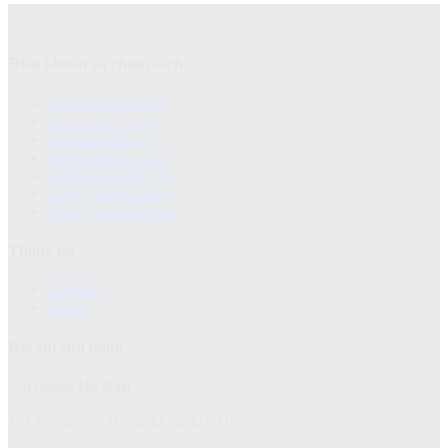
Điều khoản và chính sách
Chính sách bảo hành
Chính sách bảo mật
Chính sách đổi trả
Chính sách giao hàng
Chinh sách kiểm hàng
Hướng dẫn mua hàng
Hướng dẫn thanh toán
Thông tin
Giới thiệu
Liên hệ
Địa chỉ cửa hàng
Chi nhánh
Hà Nội:
151 Đặng Tiến Đông, Đống Đa, Hà Nội