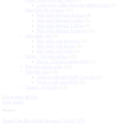
Lồng chụp - Bàn chụp sản phẩm Godox
(2)
Màn hình hỗ trợ quay
(21)
Màn hình Monitor Atomos
(8)
Màn hình Monitor Godox
(1)
Màn hình Monitor Lilliput
(1)
Màn hình Monitor Portkeys
(11)
Máy nhắc chữ
(5)
Máy nhắc chữ Bestview
(3)
Máy nhắc chữ Elgato
(0)
Máy nhắc chữ YiShi
(1)
Phông - Giá treo phông
(32)
Phông - Giá treo phông KM
(31)
Phụ kiện studio khác
(22)
Tấm hắt sáng
(15)
Dụng cụ hắt sáng K&F Concept
(2)
Dụng cụ hắt sáng KM
(11)
Trigger - Kích đèn
(13)
Xem nhanh
Olympus
Trung Tâm Bảo Hành Olympus Tại HÀ NỘI