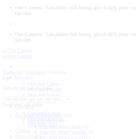
Bỏ
One Camera - Sản phẩm chất lượng, giá vô địch, phục vụ
qua
tận tâm
nội
dung
One Camera - Sản phẩm chất lượng, giá vô địch, phục vụ
tận tâm
Trang chủ
/
Bảo hành
/
Olympus
Máy ảnh
Lọc
Máy ảnh Canon
Hiển thị kết quả duy nhất
Máy ảnh Fujifilm
Máy ảnh Nikon
Máy ảnh Sony
Danh mục sản phẩm
Ống kính
Ống kính Canon
Âm thanh & livestream
(159)
Ống kính Fujifilm
Bàn trộn Mixer
(6)
Ống kính Sony
Bàn trộn Mixer Rode
(5)
Gimbal
Bàn trộn Mixer Yamaha
(0)
Micro thu âm
Bàn trộn Mixer Zoom
(1)