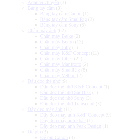
Adapter chuyển
(3)
Báng tay cầm
(8)
Báng tay cầm Canon
(1)
Báng tay cầm SmallRig
(2)
Báng tay cầm Sony
(5)
Chân máy ảnh
(62)
Chân máy Beike
(2)
Chân máy Benro
(13)
Chân máy Joby
(1)
Chân máy K&F Concept
(11)
Chân máy Libec
(22)
Chân máy Manfrotto
(2)
Chân máy SmallRig
(8)
Chân máy Velbon
(2)
Đầu đọc thẻ nhớ
(9)
Đầu đọc thẻ nhớ K&F Concept
(1)
Đầu đọc thẻ nhớ SanDisk
(1)
Đầu đọc thẻ nhớ Sony
(3)
Đầu đọc thẻ nhớ Transcend
(3)
Dây đeo máy ảnh
(11)
Dây đeo máy ảnh K&F Concept
(9)
Dây đeo máy ảnh khác
(1)
Dây đeo máy ảnh Peak Design
(1)
Đế pin
(3)
Đế pin Canon
(3)