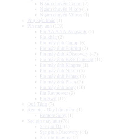
Ngàm chuyển Canon
(2)
Ngàm chuyển Nikon
(1)
Ngàm chuyển Viltrox
(1)
Phụ kiện khác
(1)
Pin máy ảnh
(119)
Pin AA AAA Panasonic
(5)
Pin khác
(2)
Pin máy ảnh Canon
(6)
Pin máy ảnh Fujifilm
(2)
Pin máy ảnh i-Discovery
(47)
Pin máy ảnh K&F Concept
(11)
Pin máy ảnh Kingma
(1)
Pin máy ảnh Nikon
(5)
Pin máy ảnh Pentax
(3)
Pin máy ảnh Pisen
(7)
Pin máy ảnh Sony
(10)
Pin Ravpower
(9)
Pin Swit
(11)
Quà Tặng
(7)
Remote - Dây bấm mềm
(1)
Remote Sony
(1)
Sạc pin máy ảnh
(78)
Sạc pin DJI
(1)
Sạc pin i-Discovery
(44)
Sạc pin Kingma
(2)