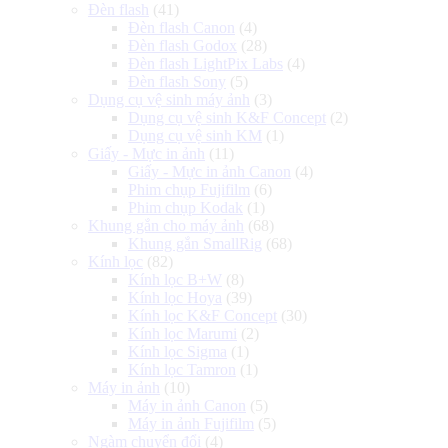
Đèn flash
(41)
Đèn flash Canon
(4)
Đèn flash Godox
(28)
Đèn flash LightPix Labs
(4)
Đèn flash Sony
(5)
Dụng cụ vệ sinh máy ảnh
(3)
Dụng cụ vệ sinh K&F Concept
(2)
Dụng cụ vệ sinh KM
(1)
Giấy - Mực in ảnh
(11)
Giấy - Mực in ảnh Canon
(4)
Phim chụp Fujifilm
(6)
Phim chụp Kodak
(1)
Khung gắn cho máy ảnh
(68)
Khung gắn SmallRig
(68)
Kính lọc
(82)
Kính lọc B+W
(8)
Kính lọc Hoya
(39)
Kính lọc K&F Concept
(30)
Kính lọc Marumi
(2)
Kính lọc Sigma
(1)
Kính lọc Tamron
(1)
Máy in ảnh
(10)
Máy in ảnh Canon
(5)
Máy in ảnh Fujifilm
(5)
Ngàm chuyển đổi
(4)