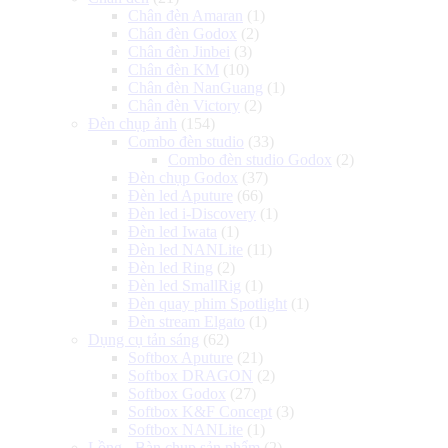
Chân đèn Amaran
(1)
Chân đèn Godox
(2)
Chân đèn Jinbei
(3)
Chân đèn KM
(10)
Chân đèn NanGuang
(1)
Chân đèn Victory
(2)
Đèn chụp ảnh
(154)
Combo đèn studio
(33)
Combo đèn studio Godox
(2)
Đèn chụp Godox
(37)
Đèn led Aputure
(66)
Đèn led i-Discovery
(1)
Đèn led Iwata
(1)
Đèn led NANLite
(11)
Đèn led Ring
(2)
Đèn led SmallRig
(1)
Đèn quay phim Spotlight
(1)
Đèn stream Elgato
(1)
Dụng cụ tản sáng
(62)
Softbox Aputure
(21)
Softbox DRAGON
(2)
Softbox Godox
(27)
Softbox K&F Concept
(3)
Softbox NANLite
(1)
Lồng - Bàn chụp sản phẩm
(2)