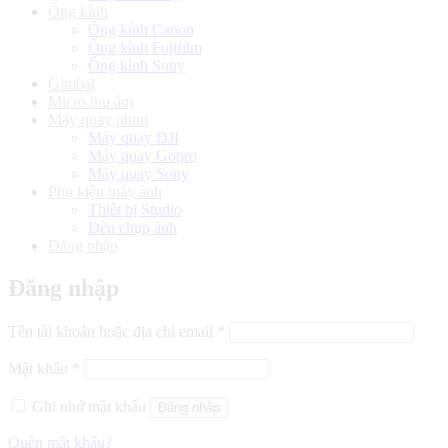
Ống kính
Ống kính Canon
Ống kính Fujifilm
Ống kính Sony
Gimbal
Micro thu âm
Máy quay phim
Máy quay DJI
Máy quay Gopro
Máy quay Sony
Phụ kiện máy ảnh
Thiết bị Studio
Đèn chụp ảnh
Đăng nhập
Đăng nhập
Bắt
Tên tài khoản hoặc địa chỉ email
*
buộc
Bắt
Mật khẩu
*
buộc
Ghi nhớ mật khẩu
Đăng nhập
Quên mật khẩu?