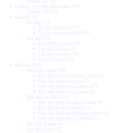
Gimbal DJI
(2)
Gimbal - Tay cầm chống rung
(13)
Gimbal DJI
(13)
Lưu trữ
(70)
Ổ cứng
(11)
Ổ cứng SanDisk
(11)
Ổ cứng Western Digital
(0)
Thẻ nhớ
(59)
Thẻ nhớ Exascend
(5)
Thẻ nhớ Homan
(0)
Thẻ nhớ Sandisk
(35)
Thẻ nhớ Sony
(19)
Máy ảnh
(113)
Máy ảnh Canon
(28)
Máy ảnh chuyên nghiệp Canon
(2)
Máy ảnh du lịch Canon
(7)
Máy ảnh Mirrorless Canon
(17)
Máy ảnh siêu zoom Canon
(2)
Máy ảnh Fujifilm
(23)
Máy ảnh chụp lấy liền Fujifilm
(8)
Máy ảnh du lịch Fujifilm
(1)
Máy ảnh Fujifilm Medium Format
(3)
Máy ảnh Mirrorless Fujifilm
(11)
Máy ảnh Kodak
(1)
Máy ảnh Leica
(3)