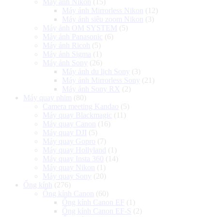
Máy ảnh Nikon
(15)
Máy ảnh Mirrorless Nikon
(12)
Máy ảnh siêu zoom Nikon
(3)
Máy ảnh OM SYSTEM
(5)
Máy ảnh Panasonic
(6)
Máy ảnh Ricoh
(5)
Máy ảnh Sigma
(1)
Máy ảnh Sony
(26)
Máy ảnh du lịch Sony
(3)
Máy ảnh Mirrorless Sony
(21)
Máy ảnh Sony RX
(2)
Máy quay phim
(80)
Camera meeting Kandao
(5)
Máy quay Blackmagic
(11)
Máy quay Canon
(16)
Máy quay DJI
(5)
Máy quay Gopro
(7)
Máy quay Hollyland
(1)
Máy quay Insta 360
(14)
Máy quay Nikon
(1)
Máy quay Sony
(20)
Ống kính
(276)
Ống kính Canon
(60)
Ống kính Canon EF
(1)
Ống kính Canon EF-S
(2)