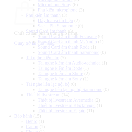
Microphone Sony
(6)
Phụ kiện microphone
(3)
Phụ kiện âm thanh
(3)
Dây loa và tín hiệu
(2)
Sạc + Pin Saramonic
(0)
Sound Card âm thanh
(8)
Chưa có sản phẩm trong giỏ hàng.
Sound Card âm thanh Focusrite
(6)
Sound Card âm thanh M-Audio
(1)
Quay trở lại cửa hàng
Sound Card âm thanh Rode
(1)
Sound Card âm thanh Saramonic
(0)
Tai nghe kiểm âm
(5)
Tai nghe kiểm âm Audio-technica
(1)
Tai nghe kiểm âm Rode
(1)
Tai nghe kiểm âm Shure
(2)
Tai nghe kiểm âm Sony
(1)
Tai nghe liên lạc nội bộ
(0)
Tai nghe liên lạc nội bộ Saramonic
(0)
Thiết bị livestream
(14)
Thiết bị livestream Avermedia
(2)
Thiết bị livestream Blackmagic
(1)
Thiết bị livestream Elgato
(11)
Bảo hành
(15)
Benro
(1)
Canon
(1)
Elgato
(1)