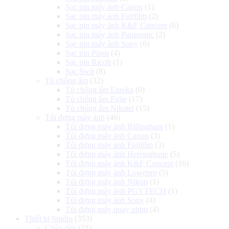
Sạc pin máy ảnh Canon
(1)
Sạc pin máy ảnh Fujifilm
(2)
Sạc pin máy ảnh K&F Concept
(6)
Sạc pin máy ảnh Panasonic
(2)
Sạc pin máy ảnh Sony
(6)
Sạc pin Pisen
(4)
Sạc pin Ricoh
(1)
Sạc Swit
(8)
Tủ chống ẩm
(32)
Tủ chống ẩm Eureka
(0)
Tủ chống ẩm Fujie
(17)
Tủ chống ẩm Nikatei
(15)
Túi đựng máy ảnh
(46)
Túi đựng máy ảnh Billingham
(1)
Túi đựng máy ảnh Canon
(3)
Túi đựng máy ảnh Fujifilm
(3)
Túi đựng máy ảnh Herringbone
(5)
Túi đựng máy ảnh K&F Concept
(16)
Túi đựng máy ảnh Lowepro
(5)
Túi đựng máy ảnh Nikon
(1)
Túi đựng máy ảnh PGYTECH
(1)
Túi đựng máy ảnh Sony
(4)
Túi đựng máy quay phim
(4)
Thiết bị Studio
(353)
Chân đèn
(21)