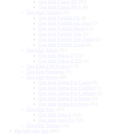
Ống kính Canon RF
(51)
Ống kính Canon RF-S
(6)
Ống kính Fujifilm
(32)
Ống kính Fujifilm Fix
(8)
Ống kính Fujifilm góc rộng
(5)
Ống kính Fujifilm Macro
(2)
Ống kính Fujifilm Tele
(1)
Ống kính Fujifilm Tele Zoom
(1)
Ống kính Fujifilm Zoom
(6)
Ống kính Nikon
(31)
Ống kính Nikon Z
(25)
Ống kính Nikon Z DX
(3)
Ống Kính OM System
(17)
Ống kính Panasonic
(7)
Ống kính Sigma
(48)
Ống kính Sigma For Canon
(9)
Ống kính Sigma For Fujifilm
(7)
Ống kính Sigma For L-Mount
(2)
Ống kính Sigma For Nikon
(3)
Ống kính Sigma For Sony
(26)
Ống kính Sony
(67)
Ống kính Sony E
(14)
Ống kính Sony FE
(52)
Ống kính Tamron
(14)
Phụ kiện máy ảnh
(601)