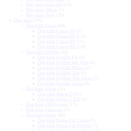
Máy quay Insta 360
(14)
Máy quay Nikon
(1)
Máy quay Sony
(20)
Ống kính
(276)
Ống kính Canon
(60)
Ống kính Canon EF
(1)
Ống kính Canon EF-S
(2)
Ống kính Canon RF
(51)
Ống kính Canon RF-S
(6)
Ống kính Fujifilm
(32)
Ống kính Fujifilm Fix
(8)
Ống kính Fujifilm góc rộng
(5)
Ống kính Fujifilm Macro
(2)
Ống kính Fujifilm Tele
(1)
Ống kính Fujifilm Tele Zoom
(1)
Ống kính Fujifilm Zoom
(6)
Ống kính Nikon
(31)
Ống kính Nikon Z
(25)
Ống kính Nikon Z DX
(3)
Ống Kính OM System
(17)
Ống kính Panasonic
(7)
Ống kính Sigma
(48)
Ống kính Sigma For Canon
(9)
Ống kính Sigma For Fujifilm
(7)
Ống kính Sigma For L-Mount
(2)