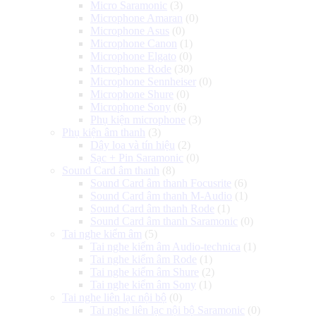
Micro Saramonic
(3)
Microphone Amaran
(0)
Microphone Asus
(0)
Microphone Canon
(1)
Microphone Elgato
(0)
Microphone Rode
(30)
Microphone Sennheiser
(0)
Microphone Shure
(0)
Microphone Sony
(6)
Phụ kiện microphone
(3)
Phụ kiện âm thanh
(3)
Dây loa và tín hiệu
(2)
Sạc + Pin Saramonic
(0)
Sound Card âm thanh
(8)
Sound Card âm thanh Focusrite
(6)
Sound Card âm thanh M-Audio
(1)
Sound Card âm thanh Rode
(1)
Sound Card âm thanh Saramonic
(0)
Tai nghe kiểm âm
(5)
Tai nghe kiểm âm Audio-technica
(1)
Tai nghe kiểm âm Rode
(1)
Tai nghe kiểm âm Shure
(2)
Tai nghe kiểm âm Sony
(1)
Tai nghe liên lạc nội bộ
(0)
Tai nghe liên lạc nội bộ Saramonic
(0)