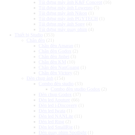
Túi đựng máy ảnh K&F Concept
(16)
Túi đựng máy ảnh Lowepro
(5)
Túi đựng máy ảnh Nikon
(1)
Túi đựng máy ảnh PGYTECH
(1)
Túi đựng máy ảnh Sony
(4)
Túi đựng máy quay phim
(4)
Thiết bị Studio
(353)
Chân đèn
(21)
Chân đèn Amaran
(1)
Chân đèn Godox
(2)
Chân đèn Jinbei
(3)
Chân đèn KM
(10)
Chân đèn NanGuang
(1)
Chân đèn Victory
(2)
Đèn chụp ảnh
(154)
Combo đèn studio
(33)
Combo đèn studio Godox
(2)
Đèn chụp Godox
(37)
Đèn led Aputure
(66)
Đèn led i-Discovery
(1)
Đèn led Iwata
(1)
Đèn led NANLite
(11)
Đèn led Ring
(2)
Đèn led SmallRig
(1)
Đèn quay phim Spotlight
(1)