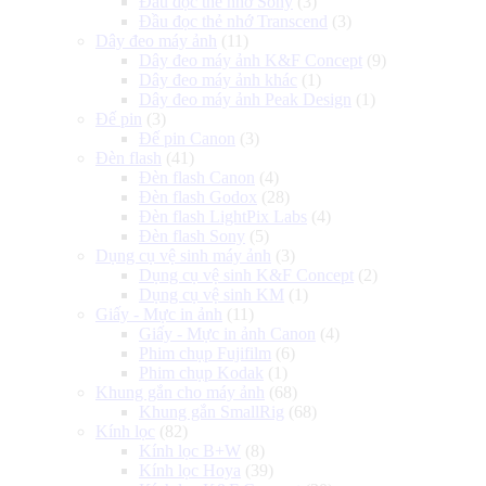
Đầu đọc thẻ nhớ Sony
(3)
Đầu đọc thẻ nhớ Transcend
(3)
Dây đeo máy ảnh
(11)
Dây đeo máy ảnh K&F Concept
(9)
Dây đeo máy ảnh khác
(1)
Dây đeo máy ảnh Peak Design
(1)
Đế pin
(3)
Đế pin Canon
(3)
Đèn flash
(41)
Đèn flash Canon
(4)
Đèn flash Godox
(28)
Đèn flash LightPix Labs
(4)
Đèn flash Sony
(5)
Dụng cụ vệ sinh máy ảnh
(3)
Dụng cụ vệ sinh K&F Concept
(2)
Dụng cụ vệ sinh KM
(1)
Giấy - Mực in ảnh
(11)
Giấy - Mực in ảnh Canon
(4)
Phim chụp Fujifilm
(6)
Phim chụp Kodak
(1)
Khung gắn cho máy ảnh
(68)
Khung gắn SmallRig
(68)
Kính lọc
(82)
Kính lọc B+W
(8)
Kính lọc Hoya
(39)