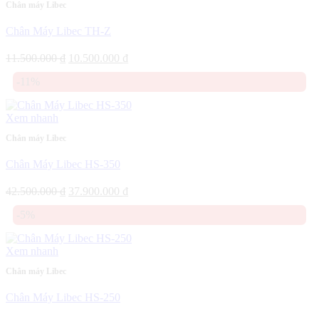
Chân máy Libec
Chân Máy Libec TH-Z
Giá
Giá
11.500.000
₫
10.500.000
₫
gốc
hiện
-11%
là:
tại
11.500.000 ₫.
là:
10.500.000 ₫.
Xem nhanh
Chân máy Libec
Chân Máy Libec HS-350
Giá
Giá
42.500.000
₫
37.900.000
₫
gốc
hiện
-5%
là:
tại
42.500.000 ₫.
là:
37.900.000 ₫.
Xem nhanh
Chân máy Libec
Chân Máy Libec HS-250