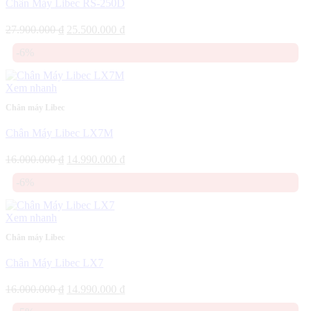
Chân Máy Libec RS-250D
Giá
Giá
27.900.000
₫
25.500.000
₫
gốc
hiện
-6%
là:
tại
27.900.000 ₫.
là:
25.500.000 ₫.
Xem nhanh
Chân máy Libec
Chân Máy Libec LX7M
Giá
Giá
16.000.000
₫
14.990.000
₫
gốc
hiện
-6%
là:
tại
16.000.000 ₫.
là:
14.990.000 ₫.
Xem nhanh
Chân máy Libec
Chân Máy Libec LX7
Giá
Giá
16.000.000
₫
14.990.000
₫
gốc
hiện