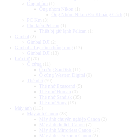
Ống nhòm
(1)
Ống nhòm Nikon
(1)
Ống Nhòm Nikon Đo Khoảng Cách
(1)
PC Km
(3)
Phụ kiện Pelican
(1)
Thiết bị giữ lạnh Pelican
(1)
Gimbal
(2)
Gimbal DJI
(2)
Gimbal - Tay cầm chống rung
(13)
Gimbal DJI
(13)
Lưu trữ
(70)
Ổ cứng
(11)
Ổ cứng SanDisk
(11)
Ổ cứng Western Digital
(0)
Thẻ nhớ
(59)
Thẻ nhớ Exascend
(5)
Thẻ nhớ Homan
(0)
Thẻ nhớ Sandisk
(35)
Thẻ nhớ Sony
(19)
Máy ảnh
(113)
Máy ảnh Canon
(28)
Máy ảnh chuyên nghiệp Canon
(2)
Máy ảnh du lịch Canon
(7)
Máy ảnh Mirrorless Canon
(17)
Máy ảnh siêu zoom Canon
(2)