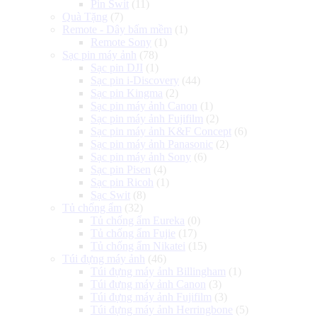
Pin Swit
(11)
Quà Tặng
(7)
Remote - Dây bấm mềm
(1)
Remote Sony
(1)
Sạc pin máy ảnh
(78)
Sạc pin DJI
(1)
Sạc pin i-Discovery
(44)
Sạc pin Kingma
(2)
Sạc pin máy ảnh Canon
(1)
Sạc pin máy ảnh Fujifilm
(2)
Sạc pin máy ảnh K&F Concept
(6)
Sạc pin máy ảnh Panasonic
(2)
Sạc pin máy ảnh Sony
(6)
Sạc pin Pisen
(4)
Sạc pin Ricoh
(1)
Sạc Swit
(8)
Tủ chống ẩm
(32)
Tủ chống ẩm Eureka
(0)
Tủ chống ẩm Fujie
(17)
Tủ chống ẩm Nikatei
(15)
Túi đựng máy ảnh
(46)
Túi đựng máy ảnh Billingham
(1)
Túi đựng máy ảnh Canon
(3)
Túi đựng máy ảnh Fujifilm
(3)
Túi đựng máy ảnh Herringbone
(5)