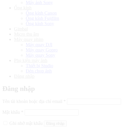
Máy ảnh Sony
Ống kính
Ống kính Canon
Ống kính Fujifilm
Ống kính Sony
Gimbal
Micro thu âm
Máy quay phim
Máy quay DJI
Máy quay Gopro
Máy quay Sony
Phụ kiện máy ảnh
Thiết bị Studio
Đèn chụp ảnh
Đăng nhập
Đăng nhập
Bắt
Tên tài khoản hoặc địa chỉ email
*
buộc
Bắt
Mật khẩu
*
buộc
Ghi nhớ mật khẩu
Đăng nhập