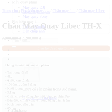
Máy quay phim
Máy quay DJI
Trang chủ
/
Phụ kiện máy ảnh
/
Chân máy ảnh
/
Chân máy Libec
Máy quay Gopro
Máy quay Sony
Phụ kiện máy ảnh
Chân Máy Quay Libec TH-X
Thiết bị Studio
Đèn chụp ảnh
Giá
Giá
7.900.000
₫
7.200.000
₫
Tìm
gốc
hiện
kiếm:
là:
tại
Liên Hệ để có giá tốt hơn.
7.900.000 ₫.
là:
7.200.000 ₫.
Thông tin nổi bật của sản phẩm:
– Tải trọng tối đã
– 4kg
– Chiều cao tối đa
– 1590mm, gồm 3 tầng
– Khối lượng
Chưa có sản phẩm trong giỏ hàng.
– 3.1kg
– Chân chuyên dùng cho thiết bị quay phim Pro
Quay trở lại cửa hàng
– Đầu điều chỉnh xoay 4 hướng bằng dầu rất êm
– Kích thước đầu dầu
– 65mm
Giỏ hàng