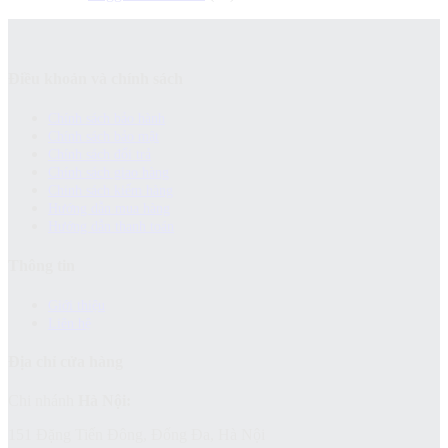
Điều khoản và chính sách
Chính sách bảo hành
Chính sách bảo mật
Chính sách đổi trả
Chính sách giao hàng
Chinh sách kiểm hàng
Hướng dẫn mua hàng
Hướng dẫn thanh toán
Thông tin
Giới thiệu
Liên hệ
Địa chỉ cửa hàng
Chi nhánh
Hà Nội:
151 Đặng Tiến Đông, Đống Đa, Hà Nội