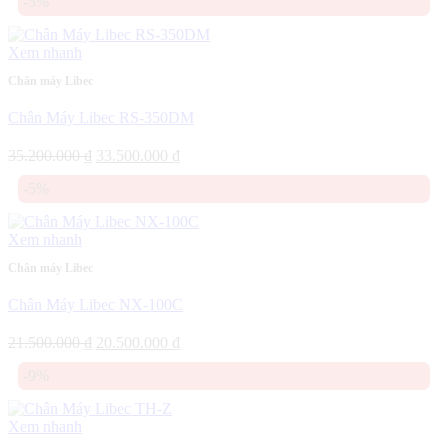
-5%
là:
tại
16.000.000 ₫.
là:
14.990.000 ₫.
Xem nhanh
Chân máy Libec
Chân Máy Libec RS-350DM
Giá
Giá
35.200.000
₫
33.500.000
₫
gốc
hiện
-5%
là:
tại
35.200.000 ₫.
là:
33.500.000 ₫.
Xem nhanh
Chân máy Libec
Chân Máy Libec NX-100C
Giá
Giá
21.500.000
₫
20.500.000
₫
gốc
hiện
-9%
là:
tại
21.500.000 ₫.
là:
20.500.000 ₫.
Xem nhanh