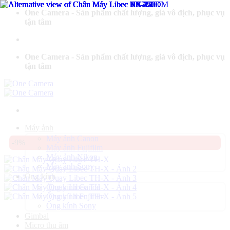
Bỏ
One Camera - Sản phẩm chất lượng, giá vô địch, phục vụ
qua
tận tâm
nội
dung
One Camera - Sản phẩm chất lượng, giá vô địch, phục vụ
tận tâm
Máy ảnh
Máy ảnh Canon
-9%
Máy ảnh Fujifilm
Máy ảnh Nikon
Máy ảnh Sony
Ống kính
Ống kính Canon
Ống kính Fujifilm
Ống kính Sony
Gimbal
Micro thu âm