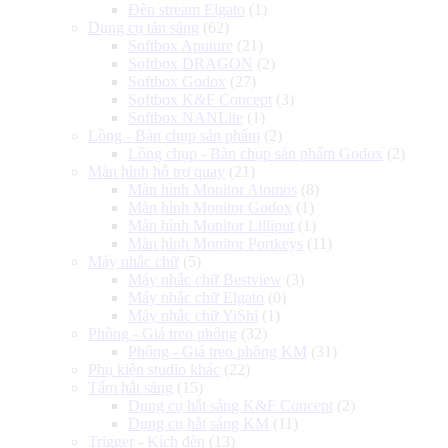
Đèn stream Elgato
(1)
Dụng cụ tản sáng
(62)
Softbox Aputure
(21)
Softbox DRAGON
(2)
Softbox Godox
(27)
Softbox K&F Concept
(3)
Softbox NANLite
(1)
Lồng - Bàn chụp sản phẩm
(2)
Lồng chụp - Bàn chụp sản phẩm Godox
(2)
Màn hình hỗ trợ quay
(21)
Màn hình Monitor Atomos
(8)
Màn hình Monitor Godox
(1)
Màn hình Monitor Lilliput
(1)
Màn hình Monitor Portkeys
(11)
Máy nhắc chữ
(5)
Máy nhắc chữ Bestview
(3)
Máy nhắc chữ Elgato
(0)
Máy nhắc chữ YiShi
(1)
Phông - Giá treo phông
(32)
Phông - Giá treo phông KM
(31)
Phụ kiện studio khác
(22)
Tấm hắt sáng
(15)
Dụng cụ hắt sáng K&F Concept
(2)
Dụng cụ hắt sáng KM
(11)
Trigger - Kích đèn
(13)