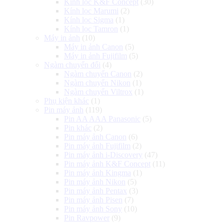
Kính lọc K&F Concept
(30)
Kính lọc Marumi
(2)
Kính lọc Sigma
(1)
Kính lọc Tamron
(1)
Máy in ảnh
(10)
Máy in ảnh Canon
(5)
Máy in ảnh Fujifilm
(5)
Ngàm chuyển đổi
(4)
Ngàm chuyển Canon
(2)
Ngàm chuyển Nikon
(1)
Ngàm chuyển Viltrox
(1)
Phụ kiện khác
(1)
Pin máy ảnh
(119)
Pin AA AAA Panasonic
(5)
Pin khác
(2)
Pin máy ảnh Canon
(6)
Pin máy ảnh Fujifilm
(2)
Pin máy ảnh i-Discovery
(47)
Pin máy ảnh K&F Concept
(11)
Pin máy ảnh Kingma
(1)
Pin máy ảnh Nikon
(5)
Pin máy ảnh Pentax
(3)
Pin máy ảnh Pisen
(7)
Pin máy ảnh Sony
(10)
Pin Ravpower
(9)