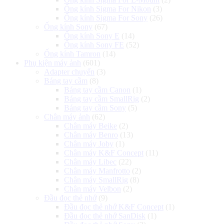
Ống kính Sigma For Nikon
(3)
Ống kính Sigma For Sony
(26)
Ống kính Sony
(67)
Ống kính Sony E
(14)
Ống kính Sony FE
(52)
Ống kính Tamron
(14)
Phụ kiện máy ảnh
(601)
Adapter chuyển
(3)
Báng tay cầm
(8)
Báng tay cầm Canon
(1)
Báng tay cầm SmallRig
(2)
Báng tay cầm Sony
(5)
Chân máy ảnh
(62)
Chân máy Beike
(2)
Chân máy Benro
(13)
Chân máy Joby
(1)
Chân máy K&F Concept
(11)
Chân máy Libec
(22)
Chân máy Manfrotto
(2)
Chân máy SmallRig
(8)
Chân máy Velbon
(2)
Đầu đọc thẻ nhớ
(9)
Đầu đọc thẻ nhớ K&F Concept
(1)
Đầu đọc thẻ nhớ SanDisk
(1)