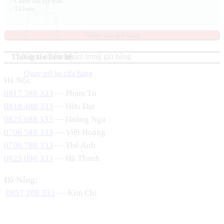
– Chiều dài tay pan
– 335mm
Thêm vào giỏ hàng
Chưa có sản phẩm trong giỏ hàng.
Thông tin liên hệ
Quay trở lại cửa hàng
Hà Nội:
0817 388 333
— Phạm Tú
0818 488 333
— Hữu Đạt
0825 088 333
— Hoàng Nga
0706 588 333
— Việt Hoàng
0706 788 333
— Thế Anh
0823 088 333
— Hà Thanh
Đà Nẵng:
0857 288 333
— Kim Chi