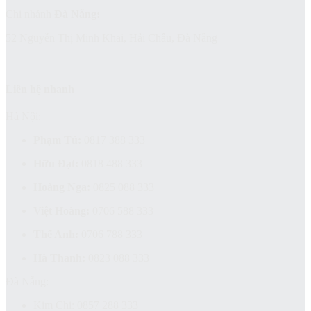
Chi nhánh
Đà Nẵng:
52 Nguyễn Thị Minh Khai, Hải Châu, Đà Nẵng
Liên hệ nhanh
Hà Nội:
Phạm Tú:
0817 388 333
Hữu Đạt:
0818 488 333
Hoàng Nga:
0825 088 333
Việt Hoàng:
0706 588 333
Thế Anh:
0706 788 333
Hà Thanh:
0823 088 333
Đà Nẵng:
Kim Chi: 0857 288 333