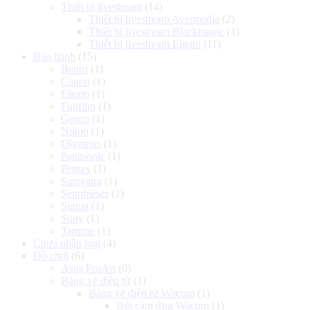
Thiết bị livestream
(14)
Thiết bị livestream Avermedia
(2)
Thiết bị livestream Blackmagic
(1)
Thiết bị livestream Elgato
(11)
Bảo hành
(15)
Benro
(1)
Canon
(1)
Elgato
(1)
Fujifilm
(1)
Gopro
(1)
Nikon
(1)
Olympus
(1)
Panasonic
(1)
Pentax
(1)
Samyang
(1)
Sennhieser
(1)
Sigma
(1)
Sony
(1)
Tamron
(1)
Chưa phân loại
(4)
Đồ chơi
(6)
Asus ProArt
(0)
Bảng vẽ điện tử
(1)
Bảng vẽ điện tử Wacom
(1)
Bút cảm ứng Wacom
(1)