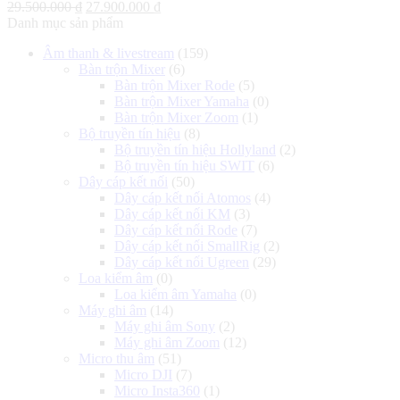
Giá
Giá
29.500.000
₫
27.900.000
₫
gốc
hiện
Danh mục sản phẩm
là:
tại
Âm thanh & livestream
(159)
29.500.000 ₫.
là:
Bàn trộn Mixer
(6)
27.900.000 ₫.
Bàn trộn Mixer Rode
(5)
Bàn trộn Mixer Yamaha
(0)
Bàn trộn Mixer Zoom
(1)
Bộ truyền tín hiệu
(8)
Bộ truyền tín hiệu Hollyland
(2)
Bộ truyền tín hiệu SWIT
(6)
Dây cáp kết nối
(50)
Dây cáp kết nối Atomos
(4)
Dây cáp kết nối KM
(3)
Dây cáp kết nối Rode
(7)
Dây cáp kết nối SmallRig
(2)
Dây cáp kết nối Ugreen
(29)
Loa kiểm âm
(0)
Loa kiểm âm Yamaha
(0)
Máy ghi âm
(14)
Máy ghi âm Sony
(2)
Máy ghi âm Zoom
(12)
Micro thu âm
(51)
Micro DJI
(7)
Micro Insta360
(1)