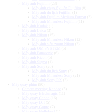
Máy ảnh Fujifilm
(23)
Máy ảnh chụp lấy liền Fujifilm
(8)
Máy ảnh du lịch Fujifilm
(1)
Máy ảnh Fujifilm Medium Format
(3)
Máy ảnh Mirrorless Fujifilm
(11)
Máy ảnh Kodak
(1)
Máy ảnh Leica
(3)
Máy ảnh Nikon
(15)
Máy ảnh Mirrorless Nikon
(12)
Máy ảnh siêu zoom Nikon
(3)
Máy ảnh OM SYSTEM
(5)
Máy ảnh Panasonic
(6)
Máy ảnh Ricoh
(5)
Máy ảnh Sigma
(1)
Máy ảnh Sony
(26)
Máy ảnh du lịch Sony
(3)
Máy ảnh Mirrorless Sony
(21)
Máy ảnh Sony RX
(2)
Máy quay phim
(80)
Camera meeting Kandao
(5)
Máy quay Blackmagic
(11)
Máy quay Canon
(16)
Máy quay DJI
(5)
Máy quay Gopro
(7)
Máy quay Hollyland
(1)