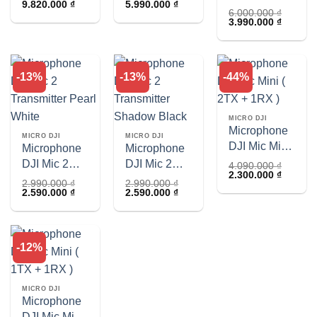
Giá
Giá
Giá
Giá
9.820.000
₫
5.990.000
₫
(1TX + 1RX)
gốc
hiện
gốc
hiện
6.000.000
₫
Giá
Giá
là:
tại
là:
tại
3.990.000
₫
gốc
hiện
10.500.000 ₫.
là:
9.000.000 ₫.
là:
là:
tại
9.820.000 ₫.
5.990.000 ₫.
6.000.000 ₫.
là:
3.990.0
-13%
-13%
-44%
MICRO DJI
Microphone
MICRO DJI
MICRO DJI
DJI Mic Mini
Microphone
Microphone
( 2TX + 1RX
DJI Mic 2
DJI Mic 2
4.090.000
₫
Giá
Giá
2.300.000
₫
)
Transmitter
Transmitter
2.990.000
₫
2.990.000
₫
gốc
hiện
Giá
Giá
Giá
Giá
2.590.000
₫
2.590.000
₫
là:
tại
Pearl White
Shadow
gốc
hiện
gốc
hiện
4.090.000 ₫.
là:
Black
là:
tại
là:
tại
2.300.0
2.990.000 ₫.
là:
2.990.000 ₫.
là:
2.590.000 ₫.
2.590.000 ₫.
-12%
MICRO DJI
Microphone
DJI Mic Mini