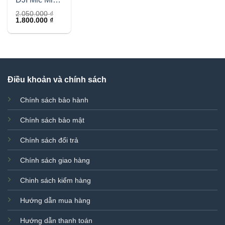
( 1TX + 1RX
2.050.000
₫
Giá
Giá
1.800.000
₫
)
gốc
hiện
là:
tại
2.050.000 ₫.
là:
1.800.000 ₫.
Điều khoản và chính sách
Chính sách bảo hành
Chính sách bảo mật
Chính sách đổi trả
Chính sách giao hàng
Chinh sách kiểm hàng
Hướng dẫn mua hàng
Hướng dẫn thanh toán