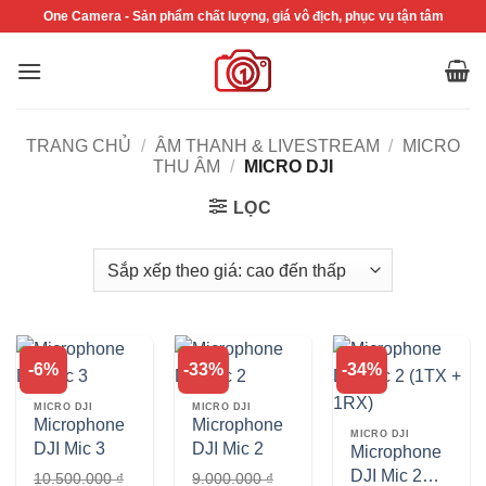
Bỏ
One Camera - Sản phẩm chất lượng, giá vô địch, phục vụ tận tâm
qua
nội
dung
TRANG CHỦ
/
ÂM THANH & LIVESTREAM
/
MICRO
THU ÂM
/
MICRO DJI
LỌC
-6%
-33%
-34%
MICRO DJI
MICRO DJI
Microphone
Microphone
MICRO DJI
DJI Mic 3
DJI Mic 2
Microphone
DJI Mic 2
10.500.000
₫
9.000.000
₫