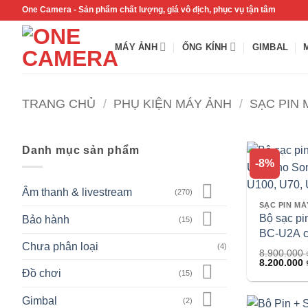
Bỏ
One Camera - Sản phẩm chất lượng, giá vô địch, phục vụ tận tâm
qua
nội
MÁY ẢNH
ỐNG KÍNH
GIMBAL
dung
TRANG CHỦ
/
PHỤ KIỆN MÁY ẢNH
/
SẠC PIN 
Danh mục sản phẩm
-8%
Âm thanh & livestream
(270)
Bộ sạc pi
Bảo hành
(15)
BC-U2A c
Chưa phân loại
(4)
BP-U100,
8.900.000
Giá
8.200.000
U90, U60
gốc
Đồ chơi
(15)
là:
8.900.000 ₫
Gimbal
(2)