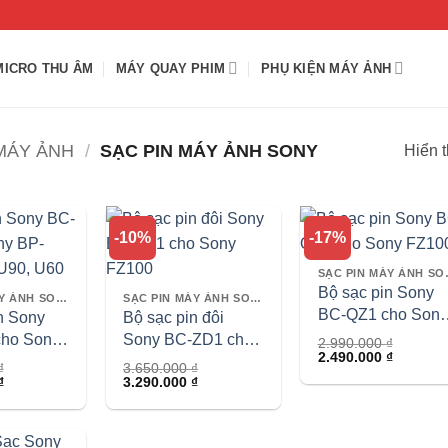
MICRO THU ÂM
MÁY QUAY PHIM
PHỤ KIỆN MÁY ẢNH
MÁY ẢNH
/
SẠC PIN MÁY ẢNH SONY
Hiển t
-10%
-17%
SẠC PI
Bộ sạc pin Sony
SẠC PIN MÁY ẢNH SONY
SẠC PIN MÁY ẢNH SONY
BC-QZ1 cho Sony
n Sony
Bộ sạc pin đôi
FZ100
ho Sony
Sony BC-ZD1 cho
2.990.000
₫
Giá
Giá
2.490.000
₫
 U70,
Sony FZ100
₫
3.650.000
₫
gốc
hiện
Giá
Giá
Giá
₫
3.290.000
₫
là:
tại
hiện
gốc
hiện
2.990.000 ₫.
là:
tại
là:
tại
2.490.00
.
là:
3.650.000 ₫.
là:
8.200.000 ₫.
3.290.000 ₫.