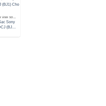
SẠC PIN MÁY ẢNH SONY
Sạc Sony
CJ (BJ1)
 RX0