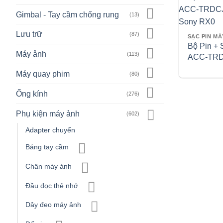
Gimbal - Tay cầm chống rung
(13)
Lưu trữ
(87)
Bộ Pin + 
Máy ảnh
(113)
ACC-TRD
Cho Sony
Máy quay phim
(80)
Ống kính
(276)
Phụ kiện máy ảnh
(602)
Adapter chuyển
Báng tay cầm
Chân máy ảnh
Đầu đọc thẻ nhớ
Dây đeo máy ảnh