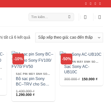
Tìm
kiếm:
Đã
hị tất cả 6 kết quả
sắp
xếp
theo
-10%
-50%
giá:
SẠC PIN MÁY ẢNH SONY
Sạc Sony AC-
cao
N MÁY ẢNH SONY
UB10C
đến
SẠC PIN MÁY ẢNH SONY
Bộ sạc pin Sony
Giá
Giá
300.000
₫
150.000
₫
thấp
gốc
hiện
BC–TRV cho Sony
là:
tại
300.000 ₫.
là:
FV100/ FV70/
1.430.000
₫
150.000 
Giá
Giá
1.290.000
₫
FV50
gốc
hiện
là:
tại
0 ₫.
1.430.000 ₫.
là:
1.290.000 ₫.