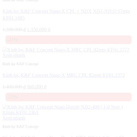
Kính lọc K&F Concept
Kính lọc K&F Concept Nano-X CPL + NDX ND2-ND32 67mm
KF01.1085
Giá
Giá
1.590.000
₫
1.350.000
₫
gốc
hiện
-31%
là:
tại
1.590.000 ₫.
là:
1.350.000 ₫.
Xem nhanh
Kính lọc K&F Concept
Kính lọc K&F Concept Nano-X MRC CPL 82mm KF01.2372
Giá
Giá
1.400.000
₫
960.000
₫
gốc
hiện
-21%
là:
tại
1.400.000 ₫.
là:
960.000 ₫.
Xem nhanh
Kính lọc K&F Concept