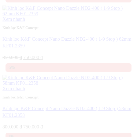
900.000 ₫.
là:
800.000 ₫.
Xem nhanh
Kính lọc K&F Concept
Kính lọc K&F Concept Nano Dazzle ND2-400 ( 1-9 Stop ) 62mm
KF01.2359
Giá
Giá
850.000
₫
750.000
₫
gốc
hiện
-6%
là:
tại
850.000 ₫.
là:
750.000 ₫.
Xem nhanh
Kính lọc K&F Concept
Kính lọc K&F Concept Nano Dazzle ND2-400 ( 1-9 Stop ) 58mm
KF01.2358
Giá
Giá
800.000
₫
750.000
₫
gốc
hiện
-5%