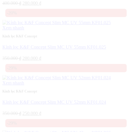
Giá
Giá
400.000
₫
280.000
₫
gốc
hiện
-20%
là:
tại
400.000 ₫.
là:
280.000 ₫.
Xem nhanh
Kính lọc K&F Concept
Kính lọc K&F Concept Slim MC UV 55mm KF01.025
Giá
Giá
350.000
₫
280.000
₫
gốc
hiện
-29%
là:
tại
350.000 ₫.
là:
280.000 ₫.
Xem nhanh
Kính lọc K&F Concept
Kính lọc K&F Concept Slim MC UV 52mm KF01.024
Giá
Giá
350.000
₫
250.000
₫
gốc
hiện
-29%
là:
tại
350.000 ₫.
là: