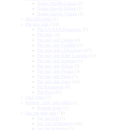
Ngàm chuyển Canon
(2)
Ngàm chuyển Nikon
(1)
Ngàm chuyển Viltrox
(1)
Phụ kiện khác
(1)
Pin máy ảnh
(119)
Pin AA AAA Panasonic
(5)
Pin khác
(2)
Pin máy ảnh Canon
(6)
Pin máy ảnh Fujifilm
(2)
Pin máy ảnh i-Discovery
(47)
Pin máy ảnh K&F Concept
(11)
Pin máy ảnh Kingma
(1)
Pin máy ảnh Nikon
(5)
Pin máy ảnh Pentax
(3)
Pin máy ảnh Pisen
(7)
Pin máy ảnh Sony
(10)
Pin Ravpower
(9)
Pin Swit
(11)
Quà Tặng
(7)
Remote - Dây bấm mềm
(1)
Remote Sony
(1)
Sạc pin máy ảnh
(78)
Sạc pin DJI
(1)
Sạc pin i-Discovery
(44)
Sạc pin Kingma
(2)