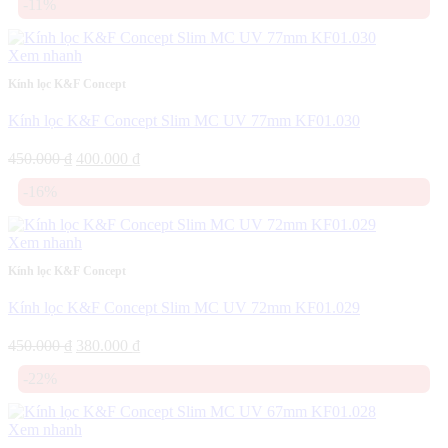
-11%
là:
tại
500.000 ₫.
là:
420.000 ₫.
Xem nhanh
Kính lọc K&F Concept
Kính lọc K&F Concept Slim MC UV 77mm KF01.030
Giá
Giá
450.000
₫
400.000
₫
gốc
hiện
-16%
là:
tại
450.000 ₫.
là:
400.000 ₫.
Xem nhanh
Kính lọc K&F Concept
Kính lọc K&F Concept Slim MC UV 72mm KF01.029
Giá
Giá
450.000
₫
380.000
₫
gốc
hiện
-22%
là:
tại
450.000 ₫.
là:
380.000 ₫.
Xem nhanh