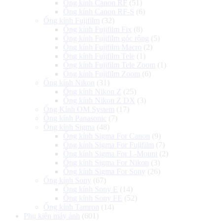
Ống kính Canon RF
(51)
Ống kính Canon RF-S
(6)
Ống kính Fujifilm
(32)
Ống kính Fujifilm Fix
(8)
Ống kính Fujifilm góc rộng
(5)
Ống kính Fujifilm Macro
(2)
Ống kính Fujifilm Tele
(1)
Ống kính Fujifilm Tele Zoom
(1)
Ống kính Fujifilm Zoom
(6)
Ống kính Nikon
(31)
Ống kính Nikon Z
(25)
Ống kính Nikon Z DX
(3)
Ống Kính OM System
(17)
Ống kính Panasonic
(7)
Ống kính Sigma
(48)
Ống kính Sigma For Canon
(9)
Ống kính Sigma For Fujifilm
(7)
Ống kính Sigma For L-Mount
(2)
Ống kính Sigma For Nikon
(3)
Ống kính Sigma For Sony
(26)
Ống kính Sony
(67)
Ống kính Sony E
(14)
Ống kính Sony FE
(52)
Ống kính Tamron
(14)
Phụ kiện máy ảnh
(601)