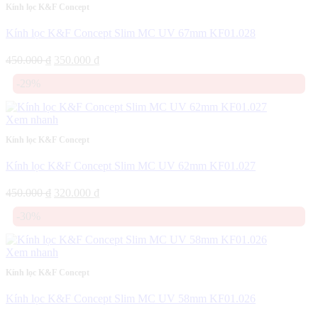
Kính lọc K&F Concept
Kính lọc K&F Concept Slim MC UV 67mm KF01.028
Giá
Giá
450.000
₫
350.000
₫
gốc
hiện
-29%
là:
tại
450.000 ₫.
là:
350.000 ₫.
Xem nhanh
Kính lọc K&F Concept
Kính lọc K&F Concept Slim MC UV 62mm KF01.027
Giá
Giá
450.000
₫
320.000
₫
gốc
hiện
-30%
là:
tại
450.000 ₫.
là:
320.000 ₫.
Xem nhanh
Kính lọc K&F Concept
Kính lọc K&F Concept Slim MC UV 58mm KF01.026