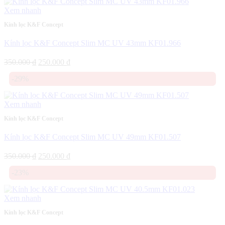
250.000 ₫.
Xem nhanh
Kính lọc K&F Concept
Kính lọc K&F Concept Slim MC UV 43mm KF01.966
Giá
Giá
350.000
₫
250.000
₫
gốc
hiện
-29%
là:
tại
350.000 ₫.
là:
250.000 ₫.
Xem nhanh
Kính lọc K&F Concept
Kính lọc K&F Concept Slim MC UV 49mm KF01.507
Giá
Giá
350.000
₫
250.000
₫
gốc
hiện
-23%
là:
tại
350.000 ₫.
là:
250.000 ₫.
Xem nhanh
Kính lọc K&F Concept