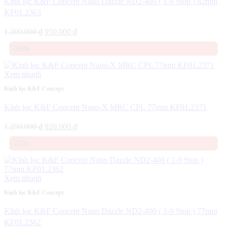
Kính lọc K&F Concept Nano Dazzle ND2-400 ( 1-9 Stop ) 82mm
KF01.2363
Giá
Giá
1.200.000
₫
950.000
₫
gốc
hiện
-26%
là:
tại
1.200.000 ₫.
là:
950.000 ₫.
Xem nhanh
Kính lọc K&F Concept
Kính lọc K&F Concept Nano-X MRC CPL 77mm KF01.2371
Giá
Giá
1.250.000
₫
920.000
₫
gốc
hiện
-22%
là:
tại
1.250.000 ₫.
là:
920.000 ₫.
Xem nhanh
Kính lọc K&F Concept
Kính lọc K&F Concept Nano Dazzle ND2-400 ( 1-9 Stop ) 77mm
KF01.2362