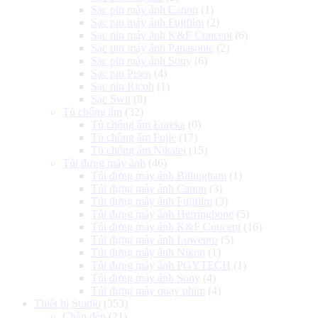
Sạc pin máy ảnh Canon
(1)
Sạc pin máy ảnh Fujifilm
(2)
Sạc pin máy ảnh K&F Concept
(6)
Sạc pin máy ảnh Panasonic
(2)
Sạc pin máy ảnh Sony
(6)
Sạc pin Pisen
(4)
Sạc pin Ricoh
(1)
Sạc Swit
(8)
Tủ chống ẩm
(32)
Tủ chống ẩm Eureka
(0)
Tủ chống ẩm Fujie
(17)
Tủ chống ẩm Nikatei
(15)
Túi đựng máy ảnh
(46)
Túi đựng máy ảnh Billingham
(1)
Túi đựng máy ảnh Canon
(3)
Túi đựng máy ảnh Fujifilm
(3)
Túi đựng máy ảnh Herringbone
(5)
Túi đựng máy ảnh K&F Concept
(16)
Túi đựng máy ảnh Lowepro
(5)
Túi đựng máy ảnh Nikon
(1)
Túi đựng máy ảnh PGYTECH
(1)
Túi đựng máy ảnh Sony
(4)
Túi đựng máy quay phim
(4)
Thiết bị Studio
(353)
Chân đèn
(21)