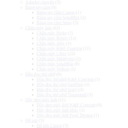
Adapter chuyển
(3)
Báng tay cầm
(8)
Báng tay cầm Canon
(1)
Báng tay cầm SmallRig
(2)
Báng tay cầm Sony
(5)
Chân máy ảnh
(62)
Chân máy Beike
(2)
Chân máy Benro
(13)
Chân máy Joby
(1)
Chân máy K&F Concept
(11)
Chân máy Libec
(22)
Chân máy Manfrotto
(2)
Chân máy SmallRig
(8)
Chân máy Velbon
(2)
Đầu đọc thẻ nhớ
(9)
Đầu đọc thẻ nhớ K&F Concept
(1)
Đầu đọc thẻ nhớ SanDisk
(1)
Đầu đọc thẻ nhớ Sony
(3)
Đầu đọc thẻ nhớ Transcend
(3)
Dây đeo máy ảnh
(11)
Dây đeo máy ảnh K&F Concept
(9)
Dây đeo máy ảnh khác
(1)
Dây đeo máy ảnh Peak Design
(1)
Đế pin
(3)
Đế pin Canon
(3)