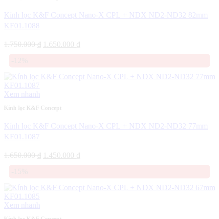
Kính lọc K&F Concept Nano-X CPL + NDX ND2-ND32 82mm
KF01.1088
Giá
Giá
1.750.000
₫
1.650.000
₫
gốc
hiện
-12%
là:
tại
1.750.000 ₫.
là:
1.650.000 ₫.
Xem nhanh
Kính lọc K&F Concept
Kính lọc K&F Concept Nano-X CPL + NDX ND2-ND32 77mm
KF01.1087
Giá
Giá
1.650.000
₫
1.450.000
₫
gốc
hiện
-15%
là:
tại
1.650.000 ₫.
là:
1.450.000 ₫.
Xem nhanh