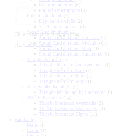
Microphone Sony
(6)
Phụ kiện microphone
(3)
Phụ kiện âm thanh
(3)
Dây loa và tín hiệu
(2)
Sạc + Pin Saramonic
(0)
Sound Card âm thanh
(8)
Chưa có sản phẩm trong giỏ hàng.
Sound Card âm thanh Focusrite
(6)
Sound Card âm thanh M-Audio
(1)
Quay trở lại cửa hàng
Sound Card âm thanh Rode
(1)
Sound Card âm thanh Saramonic
(0)
Tai nghe kiểm âm
(5)
Tai nghe kiểm âm Audio-technica
(1)
Tai nghe kiểm âm Rode
(1)
Tai nghe kiểm âm Shure
(2)
Tai nghe kiểm âm Sony
(1)
Tai nghe liên lạc nội bộ
(0)
Tai nghe liên lạc nội bộ Saramonic
(0)
Thiết bị livestream
(14)
Thiết bị livestream Avermedia
(2)
Thiết bị livestream Blackmagic
(1)
Thiết bị livestream Elgato
(11)
Bảo hành
(15)
Benro
(1)
Canon
(1)
Elgato
(1)