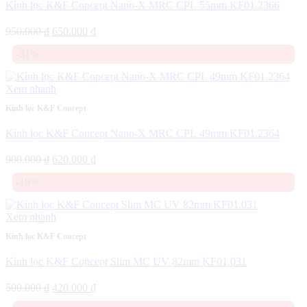
Kính lọc K&F Concept Nano-X MRC CPL 55mm KF01.2366
Giá
Giá
950.000
₫
650.000
₫
gốc
hiện
-31%
là:
tại
950.000 ₫.
là:
650.000 ₫.
Xem nhanh
Kính lọc K&F Concept
Kính lọc K&F Concept Nano-X MRC CPL 49mm KF01.2364
Giá
Giá
900.000
₫
620.000
₫
gốc
hiện
-16%
là:
tại
900.000 ₫.
là:
620.000 ₫.
Xem nhanh
Kính lọc K&F Concept
Kính lọc K&F Concept Slim MC UV 82mm KF01.031
Giá
Giá
500.000
₫
420.000
₫
gốc
hiện