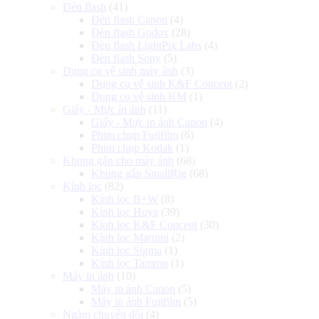
Đèn flash
(41)
Đèn flash Canon
(4)
Đèn flash Godox
(28)
Đèn flash LightPix Labs
(4)
Đèn flash Sony
(5)
Dụng cụ vệ sinh máy ảnh
(3)
Dụng cụ vệ sinh K&F Concept
(2)
Dụng cụ vệ sinh KM
(1)
Giấy - Mực in ảnh
(11)
Giấy - Mực in ảnh Canon
(4)
Phim chụp Fujifilm
(6)
Phim chụp Kodak
(1)
Khung gắn cho máy ảnh
(68)
Khung gắn SmallRig
(68)
Kính lọc
(82)
Kính lọc B+W
(8)
Kính lọc Hoya
(39)
Kính lọc K&F Concept
(30)
Kính lọc Marumi
(2)
Kính lọc Sigma
(1)
Kính lọc Tamron
(1)
Máy in ảnh
(10)
Máy in ảnh Canon
(5)
Máy in ảnh Fujifilm
(5)
Ngàm chuyển đổi
(4)