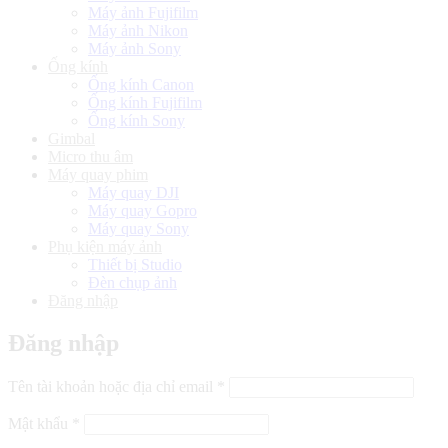
Máy ảnh Fujifilm
Máy ảnh Nikon
Máy ảnh Sony
Ống kính
Ống kính Canon
Ống kính Fujifilm
Ống kính Sony
Gimbal
Micro thu âm
Máy quay phim
Máy quay DJI
Máy quay Gopro
Máy quay Sony
Phụ kiện máy ảnh
Thiết bị Studio
Đèn chụp ảnh
Đăng nhập
Đăng nhập
Bắt
Tên tài khoản hoặc địa chỉ email
*
buộc
Bắt
Mật khẩu
*
buộc