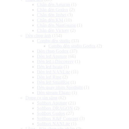
Chân đèn Amaran
(1)
Chân đèn Godox
(2)
Chân đèn Jinbei
(3)
Chân đèn KM
(10)
Chân đèn NanGuang
(1)
Chân đèn Victory
(2)
Đèn chụp ảnh
(154)
Combo đèn studio
(33)
Combo đèn studio Godox
(2)
Đèn chụp Godox
(37)
Đèn led Aputure
(66)
Đèn led i-Discovery
(1)
Đèn led Iwata
(1)
Đèn led NANLite
(11)
Đèn led Ring
(2)
Đèn led SmallRig
(1)
Đèn quay phim Spotlight
(1)
Đèn stream Elgato
(1)
Dụng cụ tản sáng
(62)
Softbox Aputure
(21)
Softbox DRAGON
(2)
Softbox Godox
(27)
Softbox K&F Concept
(3)
Softbox NANLite
(1)
Lồng - Bàn chụp sản phẩm
(2)