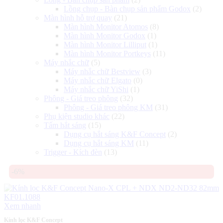
Lồng chụp - Bàn chụp sản phẩm Godox
(2)
Màn hình hỗ trợ quay
(21)
Màn hình Monitor Atomos
(8)
Màn hình Monitor Godox
(1)
Màn hình Monitor Lilliput
(1)
Màn hình Monitor Portkeys
(11)
Máy nhắc chữ
(5)
Máy nhắc chữ Bestview
(3)
Máy nhắc chữ Elgato
(0)
Máy nhắc chữ YiShi
(1)
Phông - Giá treo phông
(32)
Phông - Giá treo phông KM
(31)
Phụ kiện studio khác
(22)
Tấm hắt sáng
(15)
Dụng cụ hắt sáng K&F Concept
(2)
Dụng cụ hắt sáng KM
(11)
Trigger - Kích đèn
(13)
-6%
Xem nhanh
Kính lọc K&F Concept