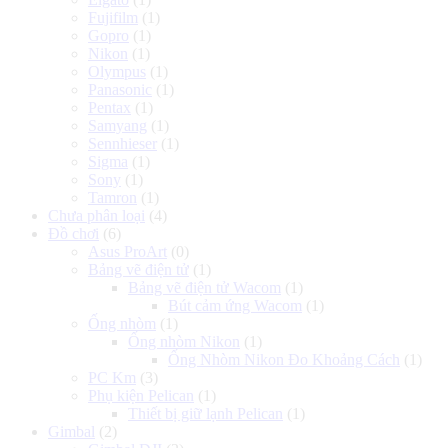
Fujifilm
(1)
Gopro
(1)
Nikon
(1)
Olympus
(1)
Panasonic
(1)
Pentax
(1)
Samyang
(1)
Sennhieser
(1)
Sigma
(1)
Sony
(1)
Tamron
(1)
Chưa phân loại
(4)
Đồ chơi
(6)
Asus ProArt
(0)
Bảng vẽ điện tử
(1)
Bảng vẽ điện tử Wacom
(1)
Bút cảm ứng Wacom
(1)
Ống nhòm
(1)
Ống nhòm Nikon
(1)
Ống Nhòm Nikon Đo Khoảng Cách
(1)
PC Km
(3)
Phụ kiện Pelican
(1)
Thiết bị giữ lạnh Pelican
(1)
Gimbal
(2)