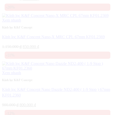
gốc
hiện
-26%
là:
tại
1.100.000 ₫.
là:
860.000 ₫.
Xem nhanh
Kính lọc K&F Concept
Kính lọc K&F Concept Nano-X MRC CPL 67mm KF01.2369
Giá
Giá
1.150.000
₫
850.000
₫
gốc
hiện
-11%
là:
tại
1.150.000 ₫.
là:
850.000 ₫.
Xem nhanh
Kính lọc K&F Concept
Kính lọc K&F Concept Nano Dazzle ND2-400 ( 1-9 Stop ) 67mm
KF01.2360
Giá
Giá
900.000
₫
800.000
₫
gốc
hiện
-12%
là:
tại