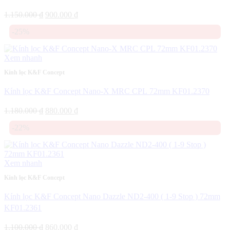
Giá
Giá
1.150.000
₫
900.000
₫
gốc
hiện
-25%
là:
tại
1.150.000 ₫.
là:
900.000 ₫.
Xem nhanh
Kính lọc K&F Concept
Kính lọc K&F Concept Nano-X MRC CPL 72mm KF01.2370
Giá
Giá
1.180.000
₫
880.000
₫
gốc
hiện
-22%
là:
tại
1.180.000 ₫.
là:
880.000 ₫.
Xem nhanh
Kính lọc K&F Concept
Kính lọc K&F Concept Nano Dazzle ND2-400 ( 1-9 Stop ) 72mm
KF01.2361
Giá
Giá
1.100.000
₫
860.000
₫