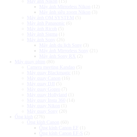
Máy ảnh Nikon
(15)
Máy ảnh Mirrorless Nikon
(12)
Máy ảnh siêu zoom Nikon
(3)
Máy ảnh OM SYSTEM
(5)
Máy ảnh Panasonic
(6)
Máy ảnh Ricoh
(5)
Máy ảnh Sigma
(1)
Máy ảnh Sony
(26)
Máy ảnh du lịch Sony
(3)
Máy ảnh Mirrorless Sony
(21)
Máy ảnh Sony RX
(2)
Máy quay phim
(80)
Camera meeting Kandao
(5)
Máy quay Blackmagic
(11)
Máy quay Canon
(16)
Máy quay DJI
(5)
Máy quay Gopro
(7)
Máy quay Hollyland
(1)
Máy quay Insta 360
(14)
Máy quay Nikon
(1)
Máy quay Sony
(20)
Ống kính
(276)
Ống kính Canon
(60)
Ống kính Canon EF
(1)
Ống kính Canon EF-S
(2)