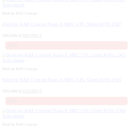
750.000 ₫.
Xem nhanh
Kính lọc K&F Concept
Kính lọc K&F Concept Nano-X MRC CPL 58mm KF01.2367
Giá
Giá
900.000
₫
680.000
₫
gốc
hiện
-32%
là:
tại
900.000 ₫.
là:
680.000 ₫.
Xem nhanh
Kính lọc K&F Concept
Kính lọc K&F Concept Nano-X MRC CPL 52mm KF01.2365
Giá
Giá
950.000
₫
650.000
₫
gốc
hiện
-32%
là:
tại
950.000 ₫.
là:
650.000 ₫.
Xem nhanh
Kính lọc K&F Concept