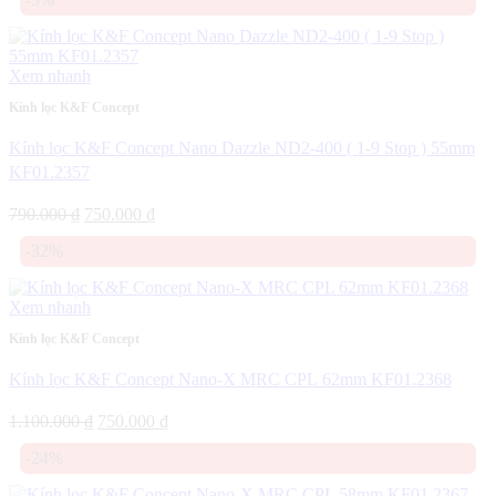
là:
tại
800.000 ₫.
là:
750.000 ₫.
Xem nhanh
Kính lọc K&F Concept
Kính lọc K&F Concept Nano Dazzle ND2-400 ( 1-9 Stop ) 55mm
KF01.2357
Giá
Giá
790.000
₫
750.000
₫
gốc
hiện
-32%
là:
tại
790.000 ₫.
là:
750.000 ₫.
Xem nhanh
Kính lọc K&F Concept
Kính lọc K&F Concept Nano-X MRC CPL 62mm KF01.2368
Giá
Giá
1.100.000
₫
750.000
₫
gốc
hiện
-24%
là:
tại
1.100.000 ₫.
là: