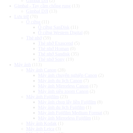
Gimbal DJI
(2)
Gimbal - Tay cầm chống rung
(13)
Gimbal DJI
(13)
Lưu trữ
(70)
Ổ cứng
(11)
Ổ cứng SanDisk
(11)
Ổ cứng Western Digital
(0)
Thẻ nhớ
(59)
Thẻ nhớ Exascend
(5)
Thẻ nhớ Homan
(0)
Thẻ nhớ Sandisk
(35)
Thẻ nhớ Sony
(19)
Máy ảnh
(113)
Máy ảnh Canon
(28)
Máy ảnh chuyên nghiệp Canon
(2)
Máy ảnh du lịch Canon
(7)
Máy ảnh Mirrorless Canon
(17)
Máy ảnh siêu zoom Canon
(2)
Máy ảnh Fujifilm
(23)
Máy ảnh chụp lấy liền Fujifilm
(8)
Máy ảnh du lịch Fujifilm
(1)
Máy ảnh Fujifilm Medium Format
(3)
Máy ảnh Mirrorless Fujifilm
(11)
Máy ảnh Kodak
(1)
Máy ảnh Leica
(3)