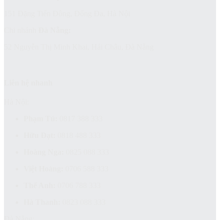
151 Đặng Tiến Đông, Đống Đa, Hà Nội
Chi nhánh
Đà Nẵng:
52 Nguyễn Thị Minh Khai, Hải Châu, Đà Nẵng
Liên hệ nhanh
Hà Nội:
Phạm Tú:
0817 388 333
Hữu Đạt:
0818 488 333
Hoàng Nga:
0825 088 333
Việt Hoàng:
0706 588 333
Thế Anh:
0706 788 333
Hà Thanh:
0823 088 333
Đà Nẵng: