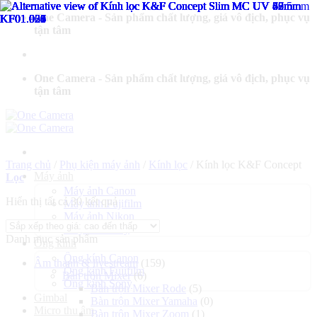
Bỏ
One Camera - Sản phẩm chất lượng, giá vô địch, phục vụ
qua
tận tâm
nội
dung
One Camera - Sản phẩm chất lượng, giá vô địch, phục vụ
tận tâm
Trang chủ
/
Phụ kiện máy ảnh
/
Kính lọc
/
Kính lọc K&F Concept
Máy ảnh
Lọc
Máy ảnh Canon
Đã
Hiển thị tất cả 30 kết quả
Máy ảnh Fujifilm
sắp
Máy ảnh Nikon
xếp
Máy ảnh Sony
Danh mục sản phẩm
theo
Ống kính
giá:
Ống kính Canon
Âm thanh & livestream
(159)
cao
Ống kính Fujifilm
Bàn trộn Mixer
(6)
đến
Ống kính Sony
Bàn trộn Mixer Rode
(5)
thấp
Gimbal
Bàn trộn Mixer Yamaha
(0)
Micro thu âm
Bàn trộn Mixer Zoom
(1)