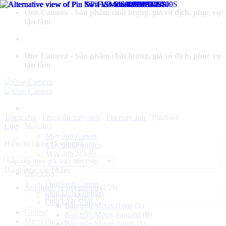
Bỏ
One Camera - Sản phẩm chất lượng, giá vô địch, phục vụ
qua
tận tâm
nội
dung
One Camera - Sản phẩm chất lượng, giá vô địch, phục vụ
tận tâm
Trang chủ
/
Phụ kiện máy ảnh
/
Pin máy ảnh
/
Pin Swit
Máy ảnh
Lọc
Máy ảnh Canon
Đã
Hiển thị tất cả 11 kết quả
Máy ảnh Fujifilm
sắp
Máy ảnh Nikon
xếp
Máy ảnh Sony
Danh mục sản phẩm
theo
Ống kính
giá:
Ống kính Canon
Âm thanh & livestream
(159)
cao
Ống kính Fujifilm
Bàn trộn Mixer
(6)
đến
Ống kính Sony
Bàn trộn Mixer Rode
(5)
thấp
Gimbal
Bàn trộn Mixer Yamaha
(0)
Micro thu âm
Bàn trộn Mixer Zoom
(1)