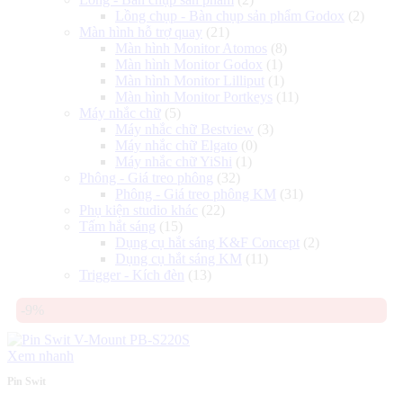
Lồng chụp - Bàn chụp sản phẩm Godox
(2)
Màn hình hỗ trợ quay
(21)
Màn hình Monitor Atomos
(8)
Màn hình Monitor Godox
(1)
Màn hình Monitor Lilliput
(1)
Màn hình Monitor Portkeys
(11)
Máy nhắc chữ
(5)
Máy nhắc chữ Bestview
(3)
Máy nhắc chữ Elgato
(0)
Máy nhắc chữ YiShi
(1)
Phông - Giá treo phông
(32)
Phông - Giá treo phông KM
(31)
Phụ kiện studio khác
(22)
Tấm hắt sáng
(15)
Dụng cụ hắt sáng K&F Concept
(2)
Dụng cụ hắt sáng KM
(11)
Trigger - Kích đèn
(13)
-9%
Xem nhanh
Pin Swit