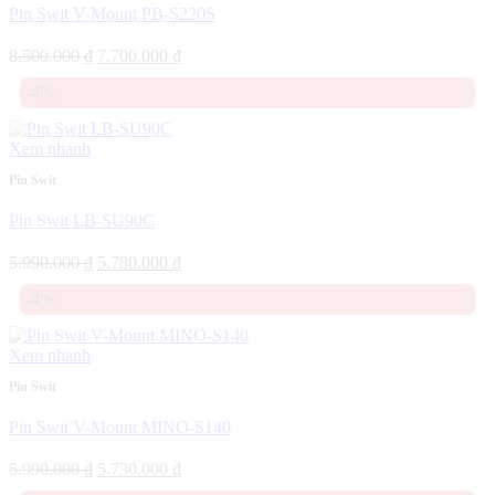
Pin Swit V-Mount PB-S220S
Giá
Giá
8.500.000
₫
7.700.000
₫
gốc
hiện
-4%
là:
tại
8.500.000 ₫.
là:
7.700.000 ₫.
Xem nhanh
Pin Swit
Pin Swit LB-SU90C
Giá
Giá
5.990.000
₫
5.780.000
₫
gốc
hiện
-4%
là:
tại
5.990.000 ₫.
là:
5.780.000 ₫.
Xem nhanh
Pin Swit
Pin Swit V-Mount MINO-S140
Giá
Giá
5.990.000
₫
5.730.000
₫
gốc
hiện