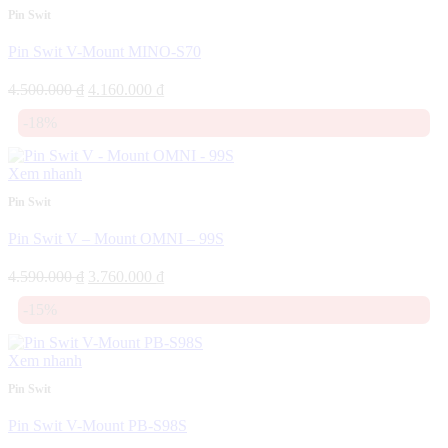
Pin Swit
Pin Swit V-Mount MINO-S70
Giá
Giá
4.500.000
₫
4.160.000
₫
gốc
hiện
-18%
là:
tại
4.500.000 ₫.
là:
4.160.000 ₫.
Xem nhanh
Pin Swit
Pin Swit V – Mount OMNI – 99S
Giá
Giá
4.590.000
₫
3.760.000
₫
gốc
hiện
-15%
là:
tại
4.590.000 ₫.
là:
3.760.000 ₫.
Xem nhanh
Pin Swit
Pin Swit V-Mount PB-S98S