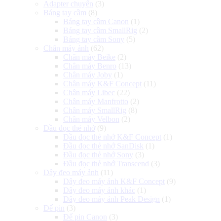
Adapter chuyển
(3)
Báng tay cầm
(8)
Báng tay cầm Canon
(1)
Báng tay cầm SmallRig
(2)
Báng tay cầm Sony
(5)
Chân máy ảnh
(62)
Chân máy Beike
(2)
Chân máy Benro
(13)
Chân máy Joby
(1)
Chân máy K&F Concept
(11)
Chân máy Libec
(22)
Chân máy Manfrotto
(2)
Chân máy SmallRig
(8)
Chân máy Velbon
(2)
Đầu đọc thẻ nhớ
(9)
Đầu đọc thẻ nhớ K&F Concept
(1)
Đầu đọc thẻ nhớ SanDisk
(1)
Đầu đọc thẻ nhớ Sony
(3)
Đầu đọc thẻ nhớ Transcend
(3)
Dây đeo máy ảnh
(11)
Dây đeo máy ảnh K&F Concept
(9)
Dây đeo máy ảnh khác
(1)
Dây đeo máy ảnh Peak Design
(1)
Đế pin
(3)
Đế pin Canon
(3)