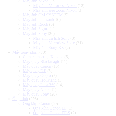
Máy ảnh Nikon
(15)
Máy ảnh Mirrorless Nikon
(12)
Máy ảnh siêu zoom Nikon
(3)
Máy ảnh OM SYSTEM
(5)
Máy ảnh Panasonic
(6)
Máy ảnh Ricoh
(5)
Máy ảnh Sigma
(1)
Máy ảnh Sony
(26)
Máy ảnh du lịch Sony
(3)
Máy ảnh Mirrorless Sony
(21)
Máy ảnh Sony RX
(2)
Máy quay phim
(80)
Camera meeting Kandao
(5)
Máy quay Blackmagic
(11)
Máy quay Canon
(16)
Máy quay DJI
(5)
Máy quay Gopro
(7)
Máy quay Hollyland
(1)
Máy quay Insta 360
(14)
Máy quay Nikon
(1)
Máy quay Sony
(20)
Ống kính
(276)
Ống kính Canon
(60)
Ống kính Canon EF
(1)
Ống kính Canon EF-S
(2)