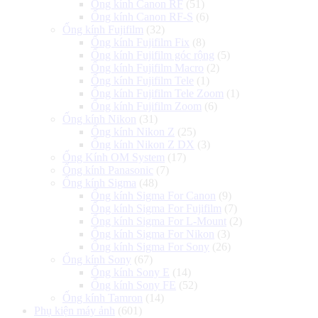
Ống kính Canon RF
(51)
Ống kính Canon RF-S
(6)
Ống kính Fujifilm
(32)
Ống kính Fujifilm Fix
(8)
Ống kính Fujifilm góc rộng
(5)
Ống kính Fujifilm Macro
(2)
Ống kính Fujifilm Tele
(1)
Ống kính Fujifilm Tele Zoom
(1)
Ống kính Fujifilm Zoom
(6)
Ống kính Nikon
(31)
Ống kính Nikon Z
(25)
Ống kính Nikon Z DX
(3)
Ống Kính OM System
(17)
Ống kính Panasonic
(7)
Ống kính Sigma
(48)
Ống kính Sigma For Canon
(9)
Ống kính Sigma For Fujifilm
(7)
Ống kính Sigma For L-Mount
(2)
Ống kính Sigma For Nikon
(3)
Ống kính Sigma For Sony
(26)
Ống kính Sony
(67)
Ống kính Sony E
(14)
Ống kính Sony FE
(52)
Ống kính Tamron
(14)
Phụ kiện máy ảnh
(601)