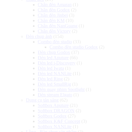
Chân đèn Amaran
(1)
Chân đèn Godox
(2)
Chân đèn Jinbei
(3)
Chân đèn KM
(10)
Chân đèn NanGuang
(1)
Chân đèn Victory
(2)
Đèn chụp ảnh
(154)
Combo đèn studio
(33)
Combo đèn studio Godox
(2)
Đèn chụp Godox
(37)
Đèn led Aputure
(66)
Đèn led i-Discovery
(1)
Đèn led Iwata
(1)
Đèn led NANLite
(11)
Đèn led Ring
(2)
Đèn led SmallRig
(1)
Đèn quay phim Spotlight
(1)
Đèn stream Elgato
(1)
Dụng cụ tản sáng
(62)
Softbox Aputure
(21)
Softbox DRAGON
(2)
Softbox Godox
(27)
Softbox K&F Concept
(3)
Softbox NANLite
(1)
Lồng - Bàn chụp sản phẩm
(2)