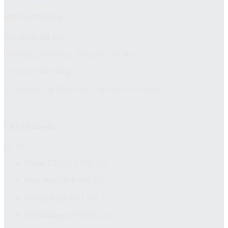
Địa chỉ cửa hàng
Chi nhánh
Hà Nội:
151 Đặng Tiến Đông, Đống Đa, Hà Nội
Chi nhánh
Đà Nẵng:
52 Nguyễn Thị Minh Khai, Hải Châu, Đà Nẵng
Liên hệ nhanh
Hà Nội:
Phạm Tú:
0817 388 333
Hữu Đạt:
0818 488 333
Hoàng Nga:
0825 088 333
Việt Hoàng:
0706 588 333