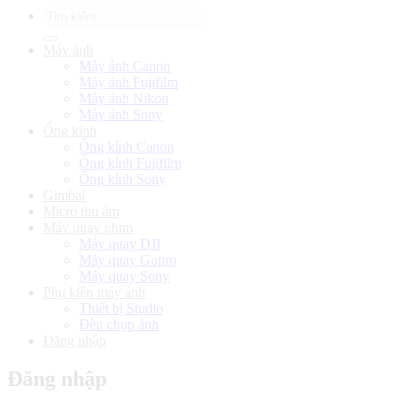
Tìm
kiếm:
Máy ảnh
Máy ảnh Canon
Máy ảnh Fujifilm
Máy ảnh Nikon
Máy ảnh Sony
Ống kính
Ống kính Canon
Ống kính Fujifilm
Ống kính Sony
Gimbal
Micro thu âm
Máy quay phim
Máy quay DJI
Máy quay Gopro
Máy quay Sony
Phụ kiện máy ảnh
Thiết bị Studio
Đèn chụp ảnh
Đăng nhập
Đăng nhập