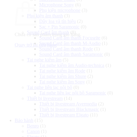
Microphone Sony
(6)
Phụ kiện microphone
(3)
Phụ kiện âm thanh
(3)
Dây loa và tín hiệu
(2)
Sạc + Pin Saramonic
(0)
Sound Card âm thanh
(8)
Chưa có sản phẩm trong giỏ hàng.
Sound Card âm thanh Focusrite
(6)
Sound Card âm thanh M-Audio
(1)
Quay trở lại cửa hàng
Sound Card âm thanh Rode
(1)
Sound Card âm thanh Saramonic
(0)
Tai nghe kiểm âm
(5)
Tai nghe kiểm âm Audio-technica
(1)
Tai nghe kiểm âm Rode
(1)
Tai nghe kiểm âm Shure
(2)
Tai nghe kiểm âm Sony
(1)
Tai nghe liên lạc nội bộ
(0)
Tai nghe liên lạc nội bộ Saramonic
(0)
Thiết bị livestream
(14)
Thiết bị livestream Avermedia
(2)
Thiết bị livestream Blackmagic
(1)
Thiết bị livestream Elgato
(11)
Bảo hành
(15)
Benro
(1)
Canon
(1)
Elgato
(1)