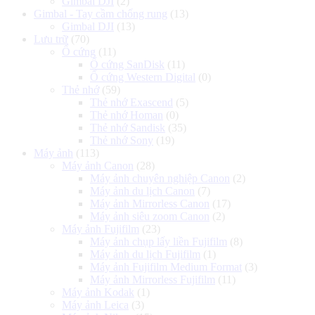
Gimbal DJI
(2)
Gimbal - Tay cầm chống rung
(13)
Gimbal DJI
(13)
Lưu trữ
(70)
Ổ cứng
(11)
Ổ cứng SanDisk
(11)
Ổ cứng Western Digital
(0)
Thẻ nhớ
(59)
Thẻ nhớ Exascend
(5)
Thẻ nhớ Homan
(0)
Thẻ nhớ Sandisk
(35)
Thẻ nhớ Sony
(19)
Máy ảnh
(113)
Máy ảnh Canon
(28)
Máy ảnh chuyên nghiệp Canon
(2)
Máy ảnh du lịch Canon
(7)
Máy ảnh Mirrorless Canon
(17)
Máy ảnh siêu zoom Canon
(2)
Máy ảnh Fujifilm
(23)
Máy ảnh chụp lấy liền Fujifilm
(8)
Máy ảnh du lịch Fujifilm
(1)
Máy ảnh Fujifilm Medium Format
(3)
Máy ảnh Mirrorless Fujifilm
(11)
Máy ảnh Kodak
(1)
Máy ảnh Leica
(3)