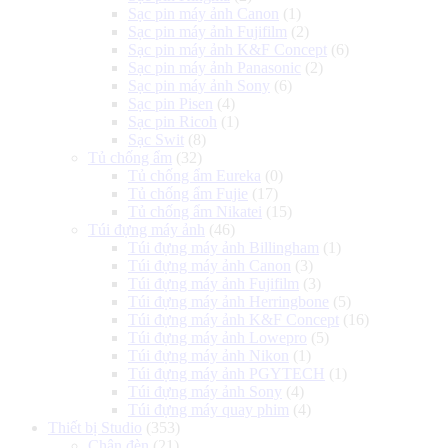
Sạc pin máy ảnh Canon
(1)
Sạc pin máy ảnh Fujifilm
(2)
Sạc pin máy ảnh K&F Concept
(6)
Sạc pin máy ảnh Panasonic
(2)
Sạc pin máy ảnh Sony
(6)
Sạc pin Pisen
(4)
Sạc pin Ricoh
(1)
Sạc Swit
(8)
Tủ chống ẩm
(32)
Tủ chống ẩm Eureka
(0)
Tủ chống ẩm Fujie
(17)
Tủ chống ẩm Nikatei
(15)
Túi đựng máy ảnh
(46)
Túi đựng máy ảnh Billingham
(1)
Túi đựng máy ảnh Canon
(3)
Túi đựng máy ảnh Fujifilm
(3)
Túi đựng máy ảnh Herringbone
(5)
Túi đựng máy ảnh K&F Concept
(16)
Túi đựng máy ảnh Lowepro
(5)
Túi đựng máy ảnh Nikon
(1)
Túi đựng máy ảnh PGYTECH
(1)
Túi đựng máy ảnh Sony
(4)
Túi đựng máy quay phim
(4)
Thiết bị Studio
(353)
Chân đèn
(21)