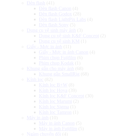
Đèn flash
(41)
Đèn flash Canon
(4)
Đèn flash Godox
(28)
Đèn flash LightPix Labs
(4)
Đèn flash Sony
(5)
Dụng cụ vệ sinh máy ảnh
(3)
Dụng cụ vệ sinh K&F Concept
(2)
Dụng cụ vệ sinh KM
(1)
Giấy - Mực in ảnh
(11)
Giấy - Mực in ảnh Canon
(4)
Phim chụp Fujifilm
(6)
Phim chụp Kodak
(1)
Khung gắn cho máy ảnh
(68)
Khung gắn SmallRig
(68)
Kính lọc
(82)
Kính lọc B+W
(8)
Kính lọc Hoya
(39)
Kính lọc K&F Concept
(30)
Kính lọc Marumi
(2)
Kính lọc Sigma
(1)
Kính lọc Tamron
(1)
Máy in ảnh
(10)
Máy in ảnh Canon
(5)
Máy in ảnh Fujifilm
(5)
Ngàm chuyển đổi
(4)