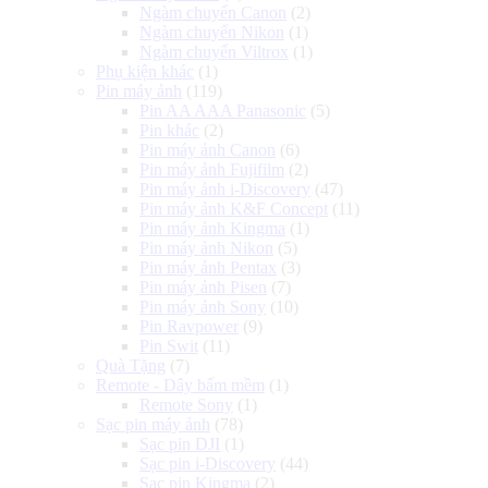
Ngàm chuyển Canon
(2)
Ngàm chuyển Nikon
(1)
Ngàm chuyển Viltrox
(1)
Phụ kiện khác
(1)
Pin máy ảnh
(119)
Pin AA AAA Panasonic
(5)
Pin khác
(2)
Pin máy ảnh Canon
(6)
Pin máy ảnh Fujifilm
(2)
Pin máy ảnh i-Discovery
(47)
Pin máy ảnh K&F Concept
(11)
Pin máy ảnh Kingma
(1)
Pin máy ảnh Nikon
(5)
Pin máy ảnh Pentax
(3)
Pin máy ảnh Pisen
(7)
Pin máy ảnh Sony
(10)
Pin Ravpower
(9)
Pin Swit
(11)
Quà Tặng
(7)
Remote - Dây bấm mềm
(1)
Remote Sony
(1)
Sạc pin máy ảnh
(78)
Sạc pin DJI
(1)
Sạc pin i-Discovery
(44)
Sạc pin Kingma
(2)