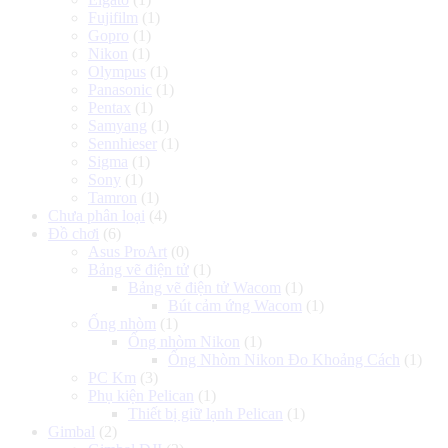
Fujifilm
(1)
Gopro
(1)
Nikon
(1)
Olympus
(1)
Panasonic
(1)
Pentax
(1)
Samyang
(1)
Sennhieser
(1)
Sigma
(1)
Sony
(1)
Tamron
(1)
Chưa phân loại
(4)
Đồ chơi
(6)
Asus ProArt
(0)
Bảng vẽ điện tử
(1)
Bảng vẽ điện tử Wacom
(1)
Bút cảm ứng Wacom
(1)
Ống nhòm
(1)
Ống nhòm Nikon
(1)
Ống Nhòm Nikon Đo Khoảng Cách
(1)
PC Km
(3)
Phụ kiện Pelican
(1)
Thiết bị giữ lạnh Pelican
(1)
Gimbal
(2)