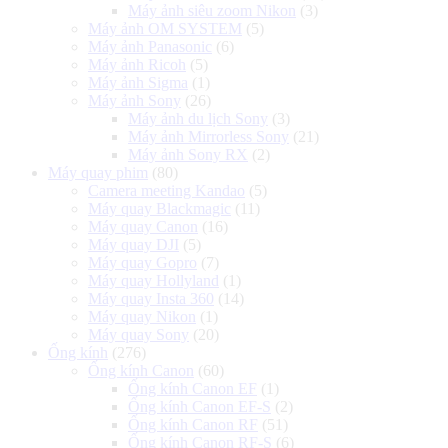
Máy ảnh siêu zoom Nikon
(3)
Máy ảnh OM SYSTEM
(5)
Máy ảnh Panasonic
(6)
Máy ảnh Ricoh
(5)
Máy ảnh Sigma
(1)
Máy ảnh Sony
(26)
Máy ảnh du lịch Sony
(3)
Máy ảnh Mirrorless Sony
(21)
Máy ảnh Sony RX
(2)
Máy quay phim
(80)
Camera meeting Kandao
(5)
Máy quay Blackmagic
(11)
Máy quay Canon
(16)
Máy quay DJI
(5)
Máy quay Gopro
(7)
Máy quay Hollyland
(1)
Máy quay Insta 360
(14)
Máy quay Nikon
(1)
Máy quay Sony
(20)
Ống kính
(276)
Ống kính Canon
(60)
Ống kính Canon EF
(1)
Ống kính Canon EF-S
(2)
Ống kính Canon RF
(51)
Ống kính Canon RF-S
(6)