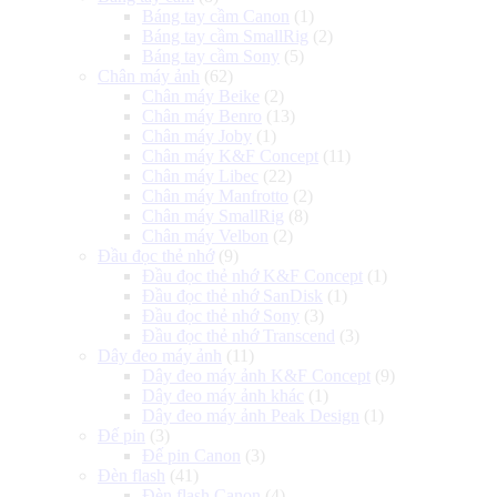
Báng tay cầm Canon
(1)
Báng tay cầm SmallRig
(2)
Báng tay cầm Sony
(5)
Chân máy ảnh
(62)
Chân máy Beike
(2)
Chân máy Benro
(13)
Chân máy Joby
(1)
Chân máy K&F Concept
(11)
Chân máy Libec
(22)
Chân máy Manfrotto
(2)
Chân máy SmallRig
(8)
Chân máy Velbon
(2)
Đầu đọc thẻ nhớ
(9)
Đầu đọc thẻ nhớ K&F Concept
(1)
Đầu đọc thẻ nhớ SanDisk
(1)
Đầu đọc thẻ nhớ Sony
(3)
Đầu đọc thẻ nhớ Transcend
(3)
Dây đeo máy ảnh
(11)
Dây đeo máy ảnh K&F Concept
(9)
Dây đeo máy ảnh khác
(1)
Dây đeo máy ảnh Peak Design
(1)
Đế pin
(3)
Đế pin Canon
(3)
Đèn flash
(41)
Đèn flash Canon
(4)