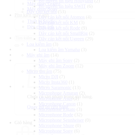
Bộ truyền tín hiệu Hollyland
(2)
Máy quay Gopro
Bộ truyền tín hiệu SWIT
(6)
Máy quay Sony
Dây cáp kết nối
(53)
Phụ kiện máy ảnh
Dây cáp kết nối Atomos
(4)
Thiết bị Studio
Dây cáp kết nối KM
(3)
Đèn chụp ảnh
Dây cáp kết nối Rode
(9)
Dây cáp kết nối SmallRig
(2)
Tìm
Dây cáp kết nối Ugreen
(29)
kiếm:
Loa kiểm âm
(3)
Loa kiểm âm Yamaha
(3)
Máy ghi âm
(14)
Máy ghi âm Sony
(2)
Máy ghi âm Zoom
(12)
Micro thu âm
(75)
Micro DJI
(7)
Micro Insta360
(1)
Micro Saramonic
(13)
Microphone Amaran
(2)
Chưa có sản phẩm trong giỏ hàng.
Microphone Asus
(2)
Microphone Canon
(1)
Quay trở lại cửa hàng
Microphone Elgato
(3)
Microphone Rode
(32)
Microphone Sennheiser
(0)
Giỏ hàng
Microphone Shure
(0)
Microphone Sony
(6)