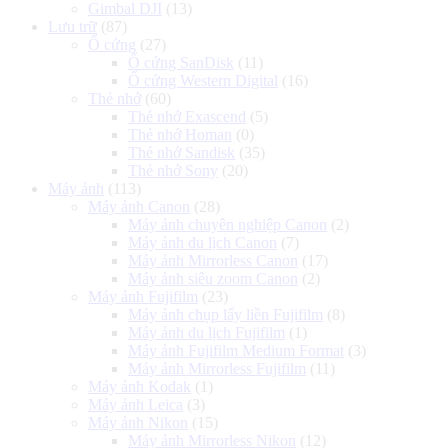
Gimbal DJI
(13)
Lưu trữ
(87)
Ổ cứng
(27)
Ổ cứng SanDisk
(11)
Ổ cứng Western Digital
(16)
Thẻ nhớ
(60)
Thẻ nhớ Exascend
(5)
Thẻ nhớ Homan
(0)
Thẻ nhớ Sandisk
(35)
Thẻ nhớ Sony
(20)
Máy ảnh
(113)
Máy ảnh Canon
(28)
Máy ảnh chuyên nghiệp Canon
(2)
Máy ảnh du lịch Canon
(7)
Máy ảnh Mirrorless Canon
(17)
Máy ảnh siêu zoom Canon
(2)
Máy ảnh Fujifilm
(23)
Máy ảnh chụp lấy liền Fujifilm
(8)
Máy ảnh du lịch Fujifilm
(1)
Máy ảnh Fujifilm Medium Format
(3)
Máy ảnh Mirrorless Fujifilm
(11)
Máy ảnh Kodak
(1)
Máy ảnh Leica
(3)
Máy ảnh Nikon
(15)
Máy ảnh Mirrorless Nikon
(12)