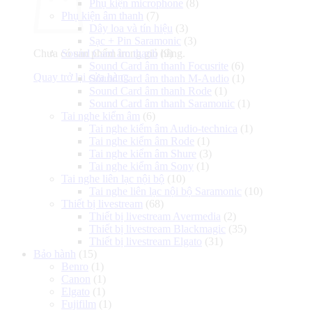
Phụ kiện microphone
(8)
Phụ kiện âm thanh
(7)
Dây loa và tín hiệu
(3)
Sạc + Pin Saramonic
(3)
Chưa có sản phẩm trong giỏ hàng.
Sound Card âm thanh
(9)
Sound Card âm thanh Focusrite
(6)
Quay trở lại cửa hàng
Sound Card âm thanh M-Audio
(1)
Sound Card âm thanh Rode
(1)
Sound Card âm thanh Saramonic
(1)
Tai nghe kiểm âm
(6)
Tai nghe kiểm âm Audio-technica
(1)
Tai nghe kiểm âm Rode
(1)
Tai nghe kiểm âm Shure
(3)
Tai nghe kiểm âm Sony
(1)
Tai nghe liên lạc nội bộ
(10)
Tai nghe liên lạc nội bộ Saramonic
(10)
Thiết bị livestream
(68)
Thiết bị livestream Avermedia
(2)
Thiết bị livestream Blackmagic
(35)
Thiết bị livestream Elgato
(31)
Bảo hành
(15)
Benro
(1)
Canon
(1)
Elgato
(1)
Fujifilm
(1)