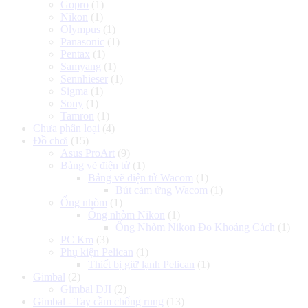
Gopro
(1)
Nikon
(1)
Olympus
(1)
Panasonic
(1)
Pentax
(1)
Samyang
(1)
Sennhieser
(1)
Sigma
(1)
Sony
(1)
Tamron
(1)
Chưa phân loại
(4)
Đồ chơi
(15)
Asus ProArt
(9)
Bảng vẽ điện tử
(1)
Bảng vẽ điện tử Wacom
(1)
Bút cảm ứng Wacom
(1)
Ống nhòm
(1)
Ống nhòm Nikon
(1)
Ống Nhòm Nikon Đo Khoảng Cách
(1)
PC Km
(3)
Phụ kiện Pelican
(1)
Thiết bị giữ lạnh Pelican
(1)
Gimbal
(2)
Gimbal DJI
(2)
Gimbal - Tay cầm chống rung
(13)