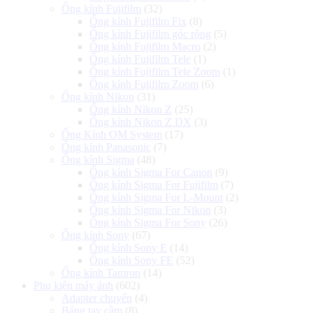
Ống kính Fujifilm
(32)
Ống kính Fujifilm Fix
(8)
Ống kính Fujifilm góc rộng
(5)
Ống kính Fujifilm Macro
(2)
Ống kính Fujifilm Tele
(1)
Ống kính Fujifilm Tele Zoom
(1)
Ống kính Fujifilm Zoom
(6)
Ống kính Nikon
(31)
Ống kính Nikon Z
(25)
Ống kính Nikon Z DX
(3)
Ống Kính OM System
(17)
Ống kính Panasonic
(7)
Ống kính Sigma
(48)
Ống kính Sigma For Canon
(9)
Ống kính Sigma For Fujifilm
(7)
Ống kính Sigma For L-Mount
(2)
Ống kính Sigma For Nikon
(3)
Ống kính Sigma For Sony
(26)
Ống kính Sony
(67)
Ống kính Sony E
(14)
Ống kính Sony FE
(52)
Ống kính Tamron
(14)
Phụ kiện máy ảnh
(602)
Adapter chuyển
(4)
Báng tay cầm
(8)