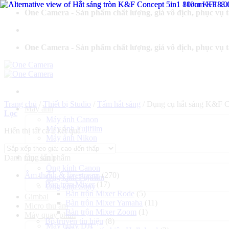
Bỏ
One Camera - Sản phẩm chất lượng, giá vô địch, phục vụ 
qua
nội
dung
One Camera - Sản phẩm chất lượng, giá vô địch, phục vụ 
Trang chủ
/
Thiết bị Studio
/
Tấm hắt sáng
/
Dụng cụ hắt sáng K&F C
Máy ảnh
Lọc
Máy ảnh Canon
Máy ảnh Fujifilm
Đã
Hiển thị tất cả 2 kết quả
Máy ảnh Nikon
sắp
Máy ảnh Sony
xếp
Ống kính
Danh mục sản phẩm
theo
giá:
Ống kính Canon
Âm thanh & livestream
(270)
cao
Ống kính Fujifilm
Bàn trộn Mixer
(17)
đến
Ống kính Sony
Bàn trộn Mixer Rode
(5)
thấp
Gimbal
Bàn trộn Mixer Yamaha
(11)
Micro thu âm
Bàn trộn Mixer Zoom
(1)
Máy quay phim
Bộ truyền tín hiệu
(8)
Máy quay DJI