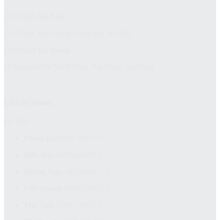
Chi nhánh
Hà Nội:
151 Đặng Tiến Đông, Đống Đa, Hà Nội
Chi nhánh
Đà Nẵng:
52 Nguyễn Thị Minh Khai, Hải Châu, Đà Nẵng
Liên hệ nhanh
Hà Nội:
Phạm Tú:
0817 388 333
Hữu Đạt:
0818 488 333
Hoàng Nga:
0825 088 333
Việt Hoàng:
0706 588 333
Thế Anh:
0706 788 333