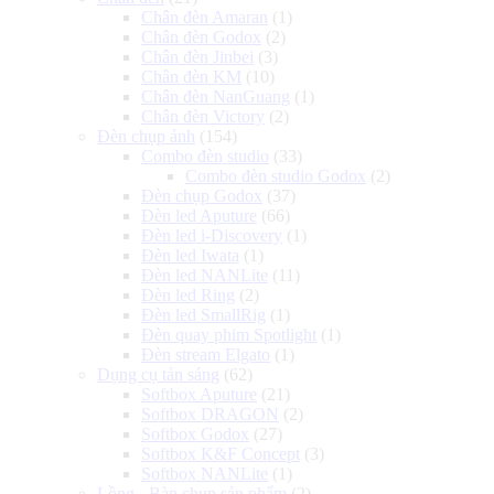
Chân đèn Amaran
(1)
Chân đèn Godox
(2)
Chân đèn Jinbei
(3)
Chân đèn KM
(10)
Chân đèn NanGuang
(1)
Chân đèn Victory
(2)
Đèn chụp ảnh
(154)
Combo đèn studio
(33)
Combo đèn studio Godox
(2)
Đèn chụp Godox
(37)
Đèn led Aputure
(66)
Đèn led i-Discovery
(1)
Đèn led Iwata
(1)
Đèn led NANLite
(11)
Đèn led Ring
(2)
Đèn led SmallRig
(1)
Đèn quay phim Spotlight
(1)
Đèn stream Elgato
(1)
Dụng cụ tản sáng
(62)
Softbox Aputure
(21)
Softbox DRAGON
(2)
Softbox Godox
(27)
Softbox K&F Concept
(3)
Softbox NANLite
(1)
Lồng - Bàn chụp sản phẩm
(2)