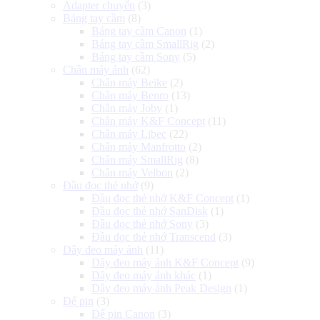
Adapter chuyển
(3)
Báng tay cầm
(8)
Báng tay cầm Canon
(1)
Báng tay cầm SmallRig
(2)
Báng tay cầm Sony
(5)
Chân máy ảnh
(62)
Chân máy Beike
(2)
Chân máy Benro
(13)
Chân máy Joby
(1)
Chân máy K&F Concept
(11)
Chân máy Libec
(22)
Chân máy Manfrotto
(2)
Chân máy SmallRig
(8)
Chân máy Velbon
(2)
Đầu đọc thẻ nhớ
(9)
Đầu đọc thẻ nhớ K&F Concept
(1)
Đầu đọc thẻ nhớ SanDisk
(1)
Đầu đọc thẻ nhớ Sony
(3)
Đầu đọc thẻ nhớ Transcend
(3)
Dây đeo máy ảnh
(11)
Dây đeo máy ảnh K&F Concept
(9)
Dây đeo máy ảnh khác
(1)
Dây đeo máy ảnh Peak Design
(1)
Đế pin
(3)
Đế pin Canon
(3)