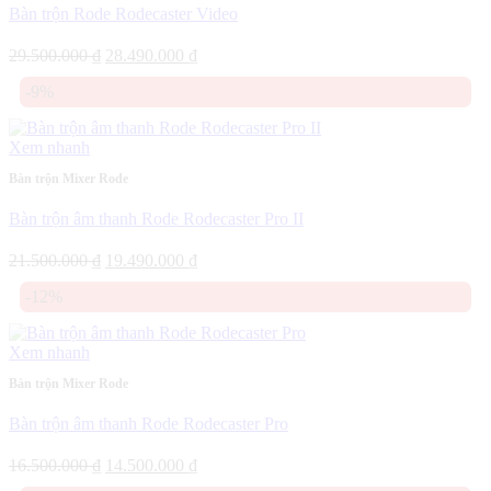
Bàn trộn Rode Rodecaster Video
Giá
Giá
29.500.000
₫
28.490.000
₫
gốc
hiện
-9%
là:
tại
29.500.000 ₫.
là:
28.490.000 ₫.
Xem nhanh
Bàn trộn Mixer Rode
Bàn trộn âm thanh Rode Rodecaster Pro II
Giá
Giá
21.500.000
₫
19.490.000
₫
gốc
hiện
-12%
là:
tại
21.500.000 ₫.
là:
19.490.000 ₫.
Xem nhanh
Bàn trộn Mixer Rode
Bàn trộn âm thanh Rode Rodecaster Pro
Giá
Giá
16.500.000
₫
14.500.000
₫
gốc
hiện