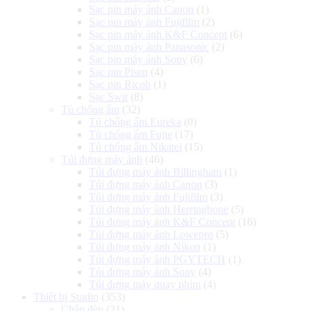
Sạc pin máy ảnh Canon
(1)
Sạc pin máy ảnh Fujifilm
(2)
Sạc pin máy ảnh K&F Concept
(6)
Sạc pin máy ảnh Panasonic
(2)
Sạc pin máy ảnh Sony
(6)
Sạc pin Pisen
(4)
Sạc pin Ricoh
(1)
Sạc Swit
(8)
Tủ chống ẩm
(32)
Tủ chống ẩm Eureka
(0)
Tủ chống ẩm Fujie
(17)
Tủ chống ẩm Nikatei
(15)
Túi đựng máy ảnh
(46)
Túi đựng máy ảnh Billingham
(1)
Túi đựng máy ảnh Canon
(3)
Túi đựng máy ảnh Fujifilm
(3)
Túi đựng máy ảnh Herringbone
(5)
Túi đựng máy ảnh K&F Concept
(16)
Túi đựng máy ảnh Lowepro
(5)
Túi đựng máy ảnh Nikon
(1)
Túi đựng máy ảnh PGYTECH
(1)
Túi đựng máy ảnh Sony
(4)
Túi đựng máy quay phim
(4)
Thiết bị Studio
(353)
Chân đèn
(21)