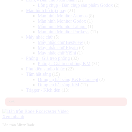
Lồng chụp - Bàn chụp sản phẩm Godox
(2)
Màn hình hỗ trợ quay
(21)
Màn hình Monitor Atomos
(8)
Màn hình Monitor Godox
(1)
Màn hình Monitor Lilliput
(1)
Màn hình Monitor Portkeys
(11)
Máy nhắc chữ
(5)
Máy nhắc chữ Bestview
(3)
Máy nhắc chữ Elgato
(0)
Máy nhắc chữ YiShi
(1)
Phông - Giá treo phông
(32)
Phông - Giá treo phông KM
(31)
Phụ kiện studio khác
(22)
Tấm hắt sáng
(15)
Dụng cụ hắt sáng K&F Concept
(2)
Dụng cụ hắt sáng KM
(11)
Trigger - Kích đèn
(13)
-3%
Xem nhanh
Bàn trộn Mixer Rode