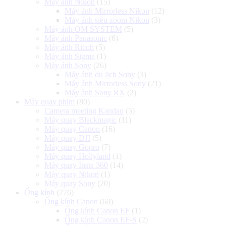
Máy ảnh Nikon
(15)
Máy ảnh Mirrorless Nikon
(12)
Máy ảnh siêu zoom Nikon
(3)
Máy ảnh OM SYSTEM
(5)
Máy ảnh Panasonic
(6)
Máy ảnh Ricoh
(5)
Máy ảnh Sigma
(1)
Máy ảnh Sony
(26)
Máy ảnh du lịch Sony
(3)
Máy ảnh Mirrorless Sony
(21)
Máy ảnh Sony RX
(2)
Máy quay phim
(80)
Camera meeting Kandao
(5)
Máy quay Blackmagic
(11)
Máy quay Canon
(16)
Máy quay DJI
(5)
Máy quay Gopro
(7)
Máy quay Hollyland
(1)
Máy quay Insta 360
(14)
Máy quay Nikon
(1)
Máy quay Sony
(20)
Ống kính
(276)
Ống kính Canon
(60)
Ống kính Canon EF
(1)
Ống kính Canon EF-S
(2)