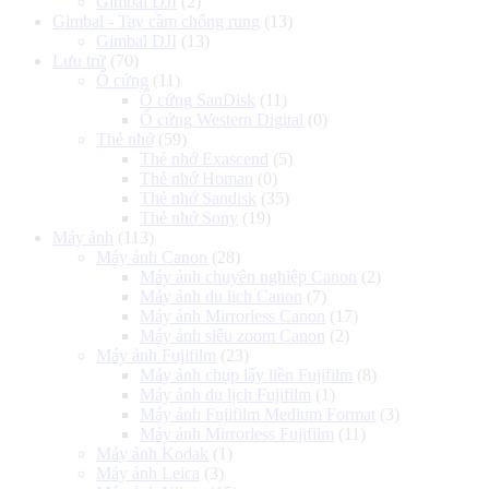
Gimbal DJI
(2)
Gimbal - Tay cầm chống rung
(13)
Gimbal DJI
(13)
Lưu trữ
(70)
Ổ cứng
(11)
Ổ cứng SanDisk
(11)
Ổ cứng Western Digital
(0)
Thẻ nhớ
(59)
Thẻ nhớ Exascend
(5)
Thẻ nhớ Homan
(0)
Thẻ nhớ Sandisk
(35)
Thẻ nhớ Sony
(19)
Máy ảnh
(113)
Máy ảnh Canon
(28)
Máy ảnh chuyên nghiệp Canon
(2)
Máy ảnh du lịch Canon
(7)
Máy ảnh Mirrorless Canon
(17)
Máy ảnh siêu zoom Canon
(2)
Máy ảnh Fujifilm
(23)
Máy ảnh chụp lấy liền Fujifilm
(8)
Máy ảnh du lịch Fujifilm
(1)
Máy ảnh Fujifilm Medium Format
(3)
Máy ảnh Mirrorless Fujifilm
(11)
Máy ảnh Kodak
(1)
Máy ảnh Leica
(3)