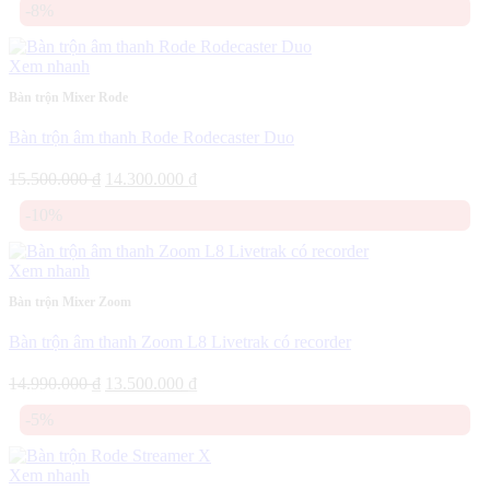
-8%
là:
tại
16.500.000 ₫.
là:
14.500.000 ₫.
Xem nhanh
Bàn trộn Mixer Rode
Bàn trộn âm thanh Rode Rodecaster Duo
Giá
Giá
15.500.000
₫
14.300.000
₫
gốc
hiện
-10%
là:
tại
15.500.000 ₫.
là:
14.300.000 ₫.
Xem nhanh
Bàn trộn Mixer Zoom
Bàn trộn âm thanh Zoom L8 Livetrak có recorder
Giá
Giá
14.990.000
₫
13.500.000
₫
gốc
hiện
-5%
là:
tại
14.990.000 ₫.
là:
13.500.000 ₫.
Xem nhanh