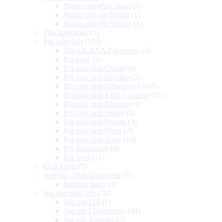
Ngàm chuyển Canon
(2)
Ngàm chuyển Nikon
(1)
Ngàm chuyển Viltrox
(1)
Phụ kiện khác
(1)
Pin máy ảnh
(119)
Pin AA AAA Panasonic
(5)
Pin khác
(2)
Pin máy ảnh Canon
(6)
Pin máy ảnh Fujifilm
(2)
Pin máy ảnh i-Discovery
(47)
Pin máy ảnh K&F Concept
(11)
Pin máy ảnh Kingma
(1)
Pin máy ảnh Nikon
(5)
Pin máy ảnh Pentax
(3)
Pin máy ảnh Pisen
(7)
Pin máy ảnh Sony
(10)
Pin Ravpower
(9)
Pin Swit
(11)
Quà Tặng
(7)
Remote - Dây bấm mềm
(1)
Remote Sony
(1)
Sạc pin máy ảnh
(78)
Sạc pin DJI
(1)
Sạc pin i-Discovery
(44)
Sạc pin Kingma
(2)