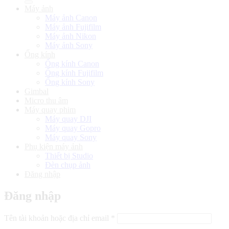
Máy ảnh
Máy ảnh Canon
Máy ảnh Fujifilm
Máy ảnh Nikon
Máy ảnh Sony
Ống kính
Ống kính Canon
Ống kính Fujifilm
Ống kính Sony
Gimbal
Micro thu âm
Máy quay phim
Máy quay DJI
Máy quay Gopro
Máy quay Sony
Phụ kiện máy ảnh
Thiết bị Studio
Đèn chụp ảnh
Đăng nhập
Đăng nhập
Bắt
Tên tài khoản hoặc địa chỉ email
*
buộc