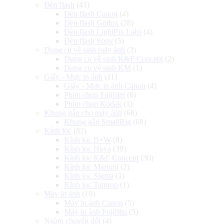
Đèn flash
(41)
Đèn flash Canon
(4)
Đèn flash Godox
(28)
Đèn flash LightPix Labs
(4)
Đèn flash Sony
(5)
Dụng cụ vệ sinh máy ảnh
(3)
Dụng cụ vệ sinh K&F Concept
(2)
Dụng cụ vệ sinh KM
(1)
Giấy - Mực in ảnh
(11)
Giấy - Mực in ảnh Canon
(4)
Phim chụp Fujifilm
(6)
Phim chụp Kodak
(1)
Khung gắn cho máy ảnh
(68)
Khung gắn SmallRig
(68)
Kính lọc
(82)
Kính lọc B+W
(8)
Kính lọc Hoya
(39)
Kính lọc K&F Concept
(30)
Kính lọc Marumi
(2)
Kính lọc Sigma
(1)
Kính lọc Tamron
(1)
Máy in ảnh
(10)
Máy in ảnh Canon
(5)
Máy in ảnh Fujifilm
(5)
Ngàm chuyển đổi
(4)