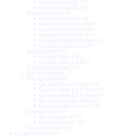
Ống kính Canon RF
(51)
Ống kính Canon RF-S
(6)
Ống kính Fujifilm
(32)
Ống kính Fujifilm Fix
(8)
Ống kính Fujifilm góc rộng
(5)
Ống kính Fujifilm Macro
(2)
Ống kính Fujifilm Tele
(1)
Ống kính Fujifilm Tele Zoom
(1)
Ống kính Fujifilm Zoom
(6)
Ống kính Nikon
(31)
Ống kính Nikon Z
(25)
Ống kính Nikon Z DX
(3)
Ống Kính OM System
(17)
Ống kính Panasonic
(7)
Ống kính Sigma
(48)
Ống kính Sigma For Canon
(9)
Ống kính Sigma For Fujifilm
(7)
Ống kính Sigma For L-Mount
(2)
Ống kính Sigma For Nikon
(3)
Ống kính Sigma For Sony
(26)
Ống kính Sony
(67)
Ống kính Sony E
(14)
Ống kính Sony FE
(52)
Ống kính Tamron
(14)
Phụ kiện máy ảnh
(601)