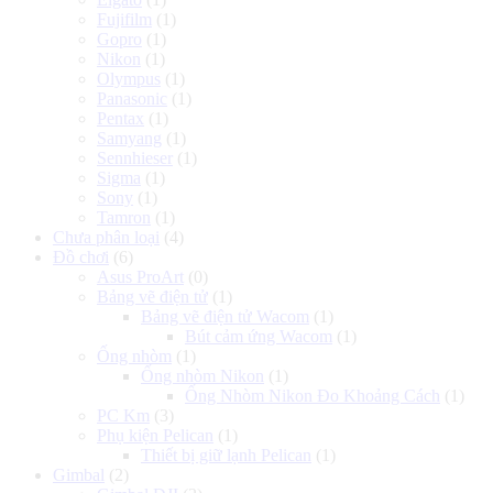
Fujifilm
(1)
Gopro
(1)
Nikon
(1)
Olympus
(1)
Panasonic
(1)
Pentax
(1)
Samyang
(1)
Sennhieser
(1)
Sigma
(1)
Sony
(1)
Tamron
(1)
Chưa phân loại
(4)
Đồ chơi
(6)
Asus ProArt
(0)
Bảng vẽ điện tử
(1)
Bảng vẽ điện tử Wacom
(1)
Bút cảm ứng Wacom
(1)
Ống nhòm
(1)
Ống nhòm Nikon
(1)
Ống Nhòm Nikon Đo Khoảng Cách
(1)
PC Km
(3)
Phụ kiện Pelican
(1)
Thiết bị giữ lạnh Pelican
(1)
Gimbal
(2)