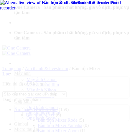
Bỏ
One Camera - Sản phẩm chất lượng, giá vô địch, phục vụ
qua
tận tâm
nội
dung
One Camera - Sản phẩm chất lượng, giá vô địch, phục vụ
tận tâm
Trang chủ
/
Âm thanh & livestream
/
Bàn trộn Mixer
Máy ảnh
Lọc
Máy ảnh Canon
Đã
Hiển thị tất cả 6 kết quả
Máy ảnh Fujifilm
sắp
Máy ảnh Nikon
xếp
Máy ảnh Sony
Danh mục sản phẩm
theo
Ống kính
giá:
Ống kính Canon
Âm thanh & livestream
(159)
cao
Ống kính Fujifilm
Bàn trộn Mixer
(6)
đến
Ống kính Sony
Bàn trộn Mixer Rode
(5)
thấp
Gimbal
Bàn trộn Mixer Yamaha
(0)
Micro thu âm
Bàn trộn Mixer Zoom
(1)