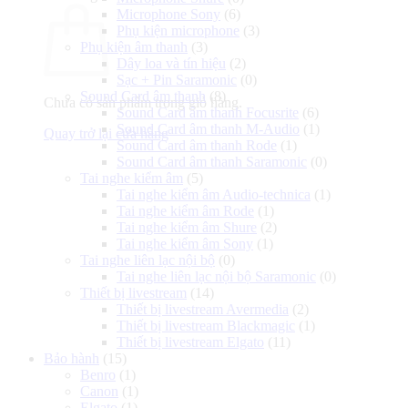
Microphone Sony
(6)
Phụ kiện microphone
(3)
Phụ kiện âm thanh
(3)
Dây loa và tín hiệu
(2)
Sạc + Pin Saramonic
(0)
Sound Card âm thanh
(8)
Chưa có sản phẩm trong giỏ hàng.
Sound Card âm thanh Focusrite
(6)
Sound Card âm thanh M-Audio
(1)
Quay trở lại cửa hàng
Sound Card âm thanh Rode
(1)
Sound Card âm thanh Saramonic
(0)
Tai nghe kiểm âm
(5)
Tai nghe kiểm âm Audio-technica
(1)
Tai nghe kiểm âm Rode
(1)
Tai nghe kiểm âm Shure
(2)
Tai nghe kiểm âm Sony
(1)
Tai nghe liên lạc nội bộ
(0)
Tai nghe liên lạc nội bộ Saramonic
(0)
Thiết bị livestream
(14)
Thiết bị livestream Avermedia
(2)
Thiết bị livestream Blackmagic
(1)
Thiết bị livestream Elgato
(11)
Bảo hành
(15)
Benro
(1)
Canon
(1)
Elgato
(1)