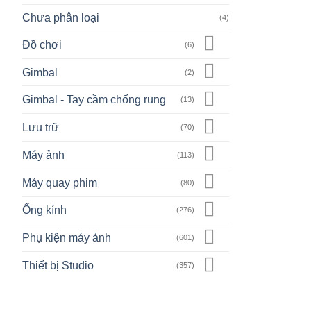
Chưa phân loại
(4)
Đồ chơi
(6)
Gimbal
(2)
Gimbal - Tay cầm chống rung
(13)
Lưu trữ
(70)
Máy ảnh
(113)
Máy quay phim
(80)
Ống kính
(276)
Phụ kiện máy ảnh
(601)
Thiết bị Studio
(357)