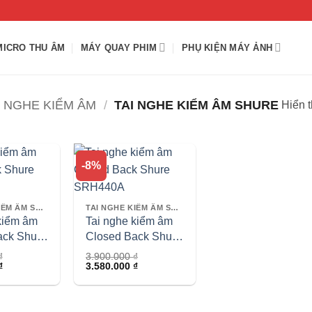
MICRO THU ÂM
MÁY QUAY PHIM
PHỤ KIỆN MÁY ẢNH
I NGHE KIỂM ÂM
/
TAI NGHE KIỂM ÂM SHURE
Hiển t
-8%
TAI NGHE KIỂM ÂM SHURE
TAI NGHE KIỂM ÂM SHURE
kiểm âm
Tai nghe kiểm âm
ack Shure
Closed Back Shure
A
SRH440A
₫
3.900.000
₫
Giá
Giá
Giá
₫
3.580.000
₫
hiện
gốc
hiện
tại
là:
tại
.
là:
3.900.000 ₫.
là:
5.300.000 ₫.
3.580.000 ₫.