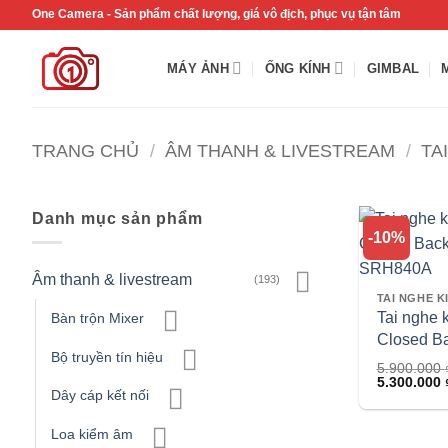
Bỏ
One Camera - Sản phẩm chất lượng, giá vô địch, phục vụ tận tâm
qua
nội
MÁY ẢNH
ỐNG KÍNH
GIMBAL
dung
TRANG CHỦ
/
ÂM THANH & LIVESTREAM
/
TA
Danh mục sản phẩm
-10%
Âm thanh & livestream
(193)
Tai nghe 
Bàn trộn Mixer
Closed B
Bộ truyền tín hiệu
SRH840
5.900.000
Giá
5.300.000
gốc
Dây cáp kết nối
là:
5.900.000 ₫
Loa kiểm âm