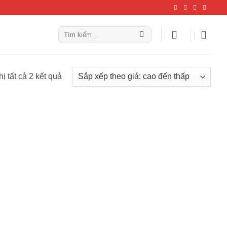
Tìm
kiếm:
Đã
hị tất cả 2 kết quả
sắp
xếp
theo
giá:
cao
đến
thấp