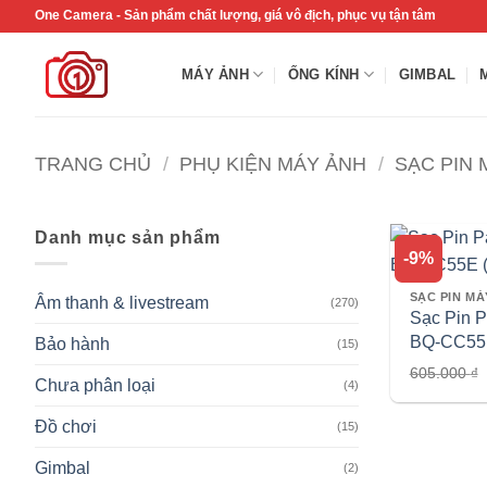
Bỏ
One Camera - Sản phẩm chất lượng, giá vô địch, phục vụ tận tâm
qua
nội
MÁY ẢNH
ỐNG KÍNH
GIMBAL
dung
TRANG CHỦ
/
PHỤ KIỆN MÁY ẢNH
/
SẠC PIN 
Danh mục sản phẩm
-9%
Âm thanh & livestream
(270)
Sạc Pin 
BQ-CC55
Bảo hành
(15)
(Nhanh)
605.000
₫
Chưa phân loại
(4)
Đồ chơi
(15)
Gimbal
(2)