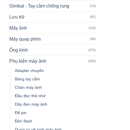
Gimbal - Tay cầm chống rung
(13)
Lưu trữ
(87)
Máy ảnh
(113)
Máy quay phim
(80)
Ống kính
(276)
Phụ kiện máy ảnh
(602)
Adapter chuyển
Báng tay cầm
Chân máy ảnh
Đầu đọc thẻ nhớ
Dây đeo máy ảnh
Đế pin
Đèn flash
Dụng cụ vệ sinh máy ảnh