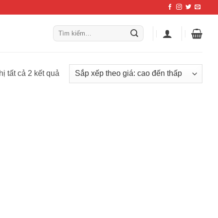
Tìm
kiếm:
Đã
hị tất cả 2 kết quả
sắp
xếp
theo
giá:
cao
đến
thấp