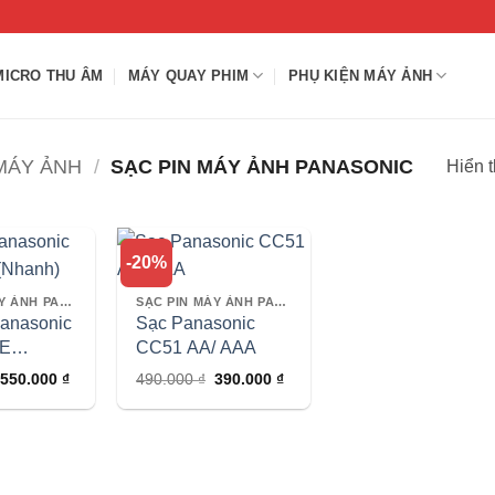
MICRO THU ÂM
MÁY QUAY PHIM
PHỤ KIỆN MÁY ẢNH
MÁY ẢNH
/
SẠC PIN MÁY ẢNH PANASONIC
Hiển t
-20%
SẠC PIN MÁY ẢNH PANASONIC
SẠC PIN MÁY ẢNH PANASONIC
Panasonic
Sạc Panasonic
E
CC51 AA/ AAA
Giá
Giá
Giá
Giá
550.000
₫
490.000
₫
390.000
₫
gốc
hiện
gốc
hiện
là:
tại
là:
tại
605.000 ₫.
là:
490.000 ₫.
là:
550.000 ₫.
390.000 ₫.