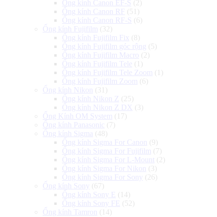
Ống kính Canon EF-S
(2)
Ống kính Canon RF
(51)
Ống kính Canon RF-S
(6)
Ống kính Fujifilm
(32)
Ống kính Fujifilm Fix
(8)
Ống kính Fujifilm góc rộng
(5)
Ống kính Fujifilm Macro
(2)
Ống kính Fujifilm Tele
(1)
Ống kính Fujifilm Tele Zoom
(1)
Ống kính Fujifilm Zoom
(6)
Ống kính Nikon
(31)
Ống kính Nikon Z
(25)
Ống kính Nikon Z DX
(3)
Ống Kính OM System
(17)
Ống kính Panasonic
(7)
Ống kính Sigma
(48)
Ống kính Sigma For Canon
(9)
Ống kính Sigma For Fujifilm
(7)
Ống kính Sigma For L-Mount
(2)
Ống kính Sigma For Nikon
(3)
Ống kính Sigma For Sony
(26)
Ống kính Sony
(67)
Ống kính Sony E
(14)
Ống kính Sony FE
(52)
Ống kính Tamron
(14)