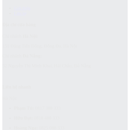
Giới thiệu
Liên hệ
Địa chỉ cửa hàng
Chi nhánh
Hà Nội:
151 Đặng Tiến Đông, Đống Đa, Hà Nội
Chi nhánh
Đà Nẵng:
52 Nguyễn Thị Minh Khai, Hải Châu, Đà Nẵng
Liên hệ nhanh
Hà Nội:
Phạm Tú:
0817 388 333
Hữu Đạt:
0818 488 333
Hoàng Nga:
0825 088 333