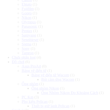
Elgato
(1)
Fujifilm
(1)
Gopro
(1)
Nikon
(1)
Olympus
(1)
Panasonic
(1)
Pentax
(1)
Samyang
(1)
Sennhieser
(1)
Sigma
(1)
Sony
(1)
Tamron
(1)
Chưa phân loại
(4)
Đồ chơi
(6)
Asus ProArt
(0)
Bảng vẽ điện tử
(1)
Bảng vẽ điện tử Wacom
(1)
Bút cảm ứng Wacom
(1)
Ống nhòm
(1)
Ống nhòm Nikon
(1)
Ống Nhòm Nikon Đo Khoảng Cách
(1)
PC Km
(3)
Phụ kiện Pelican
(1)
Thiết bị giữ lạnh Pelican
(1)