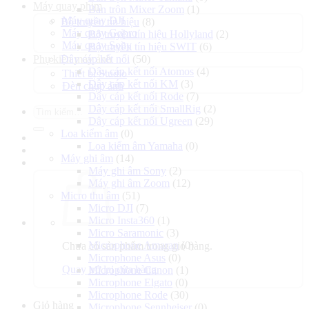
Máy quay phim
Bàn trộn Mixer Zoom
(1)
Máy quay DJI
Bộ truyền tín hiệu
(8)
Máy quay Gopro
Bộ truyền tín hiệu Hollyland
(2)
Máy quay Sony
Bộ truyền tín hiệu SWIT
(6)
Phụ kiện máy ảnh
Dây cáp kết nối
(50)
Dây cáp kết nối Atomos
(4)
Thiết bị Studio
Dây cáp kết nối KM
(3)
Đèn chụp ảnh
Dây cáp kết nối Rode
(7)
Dây cáp kết nối SmallRig
(2)
Tìm
Dây cáp kết nối Ugreen
(29)
kiếm:
Loa kiểm âm
(0)
Loa kiểm âm Yamaha
(0)
Máy ghi âm
(14)
Máy ghi âm Sony
(2)
Máy ghi âm Zoom
(12)
Micro thu âm
(51)
Micro DJI
(7)
Micro Insta360
(1)
Micro Saramonic
(3)
Microphone Amaran
(0)
Chưa có sản phẩm trong giỏ hàng.
Microphone Asus
(0)
Quay trở lại cửa hàng
Microphone Canon
(1)
Microphone Elgato
(0)
Microphone Rode
(30)
Giỏ hàng
Microphone Sennheiser
(0)