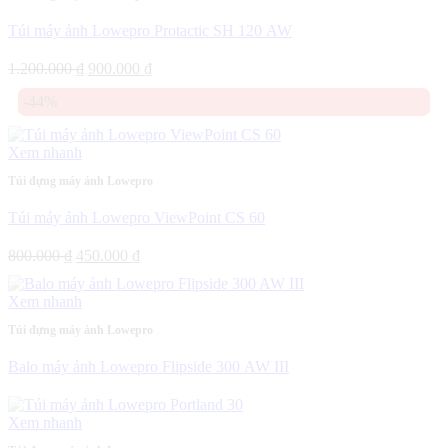
Túi máy ảnh Lowepro Protactic SH 120 AW
Giá
Giá
1.200.000
₫
900.000
₫
gốc
hiện
-44%
là:
tại
1.200.000 ₫.
là:
900.000 ₫.
Xem nhanh
Túi đựng máy ảnh Lowepro
Túi máy ảnh Lowepro ViewPoint CS 60
Giá
Giá
800.000
₫
450.000
₫
gốc
hiện
là:
tại
Xem nhanh
800.000 ₫.
là:
450.000 ₫.
Túi đựng máy ảnh Lowepro
Balo máy ảnh Lowepro Flipside 300 AW III
Xem nhanh