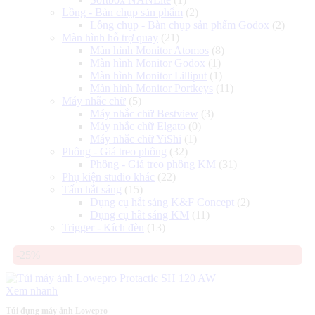
Lồng - Bàn chụp sản phẩm
(2)
Lồng chụp - Bàn chụp sản phẩm Godox
(2)
Màn hình hỗ trợ quay
(21)
Màn hình Monitor Atomos
(8)
Màn hình Monitor Godox
(1)
Màn hình Monitor Lilliput
(1)
Màn hình Monitor Portkeys
(11)
Máy nhắc chữ
(5)
Máy nhắc chữ Bestview
(3)
Máy nhắc chữ Elgato
(0)
Máy nhắc chữ YiShi
(1)
Phông - Giá treo phông
(32)
Phông - Giá treo phông KM
(31)
Phụ kiện studio khác
(22)
Tấm hắt sáng
(15)
Dụng cụ hắt sáng K&F Concept
(2)
Dụng cụ hắt sáng KM
(11)
Trigger - Kích đèn
(13)
-25%
Xem nhanh
Túi đựng máy ảnh Lowepro