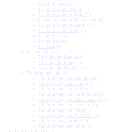
Sạc pin Kingma
(2)
Sạc pin máy ảnh Canon
(1)
Sạc pin máy ảnh Fujifilm
(2)
Sạc pin máy ảnh K&F Concept
(6)
Sạc pin máy ảnh Panasonic
(2)
Sạc pin máy ảnh Sony
(6)
Sạc pin Pisen
(4)
Sạc pin Ricoh
(1)
Sạc Swit
(8)
Tủ chống ẩm
(32)
Tủ chống ẩm Eureka
(0)
Tủ chống ẩm Fujie
(17)
Tủ chống ẩm Nikatei
(15)
Túi đựng máy ảnh
(46)
Túi đựng máy ảnh Billingham
(1)
Túi đựng máy ảnh Canon
(3)
Túi đựng máy ảnh Fujifilm
(3)
Túi đựng máy ảnh Herringbone
(5)
Túi đựng máy ảnh K&F Concept
(16)
Túi đựng máy ảnh Lowepro
(5)
Túi đựng máy ảnh Nikon
(1)
Túi đựng máy ảnh PGYTECH
(1)
Túi đựng máy ảnh Sony
(4)
Túi đựng máy quay phim
(4)
Thiết bị Studio
(353)