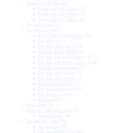
Ngàm chuyển đổi
(4)
Ngàm chuyển Canon
(2)
Ngàm chuyển Nikon
(1)
Ngàm chuyển Viltrox
(1)
Phụ kiện khác
(1)
Pin máy ảnh
(119)
Pin AA AAA Panasonic
(5)
Pin khác
(2)
Pin máy ảnh Canon
(6)
Pin máy ảnh Fujifilm
(2)
Pin máy ảnh i-Discovery
(47)
Pin máy ảnh K&F Concept
(11)
Pin máy ảnh Kingma
(1)
Pin máy ảnh Nikon
(5)
Pin máy ảnh Pentax
(3)
Pin máy ảnh Pisen
(7)
Pin máy ảnh Sony
(10)
Pin Ravpower
(9)
Pin Swit
(11)
Quà Tặng
(7)
Remote - Dây bấm mềm
(1)
Remote Sony
(1)
Sạc pin máy ảnh
(78)
Sạc pin DJI
(1)
Sạc pin i-Discovery
(44)