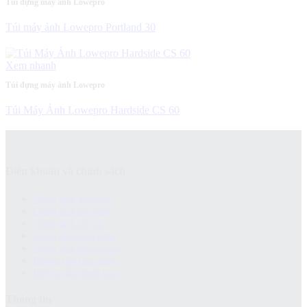
Túi đựng máy ảnh Lowepro
Túi máy ảnh Lowepro Portland 30
Xem nhanh
Túi đựng máy ảnh Lowepro
Túi Máy Ảnh Lowepro Hardside CS 60
Điều khoản và chính sách
Chính sách bảo hành
Chính sách bảo mật
Chính sách đổi trả
Chính sách giao hàng
Chinh sách kiểm hàng
Hướng dẫn mua hàng
Hướng dẫn thanh toán
Thông tin