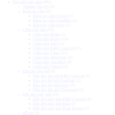
Phụ kiện máy ảnh
(601)
Adapter chuyển
(3)
Báng tay cầm
(8)
Báng tay cầm Canon
(1)
Báng tay cầm SmallRig
(2)
Báng tay cầm Sony
(5)
Chân máy ảnh
(62)
Chân máy Beike
(2)
Chân máy Benro
(13)
Chân máy Joby
(1)
Chân máy K&F Concept
(11)
Chân máy Libec
(22)
Chân máy Manfrotto
(2)
Chân máy SmallRig
(8)
Chân máy Velbon
(2)
Đầu đọc thẻ nhớ
(9)
Đầu đọc thẻ nhớ K&F Concept
(1)
Đầu đọc thẻ nhớ SanDisk
(1)
Đầu đọc thẻ nhớ Sony
(3)
Đầu đọc thẻ nhớ Transcend
(3)
Dây đeo máy ảnh
(11)
Dây đeo máy ảnh K&F Concept
(9)
Dây đeo máy ảnh khác
(1)
Dây đeo máy ảnh Peak Design
(1)
Đế pin
(3)