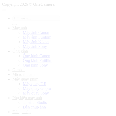
Copyright 2026 ©
OneCamera
Tìm
kiếm:
Máy ảnh
Máy ảnh Canon
Máy ảnh Fujifilm
Máy ảnh Nikon
Máy ảnh Sony
Ống kính
Ống kính Canon
Ống kính Fujifilm
Ống kính Sony
Gimbal
Micro thu âm
Máy quay phim
Máy quay DJI
Máy quay Gopro
Máy quay Sony
Phụ kiện máy ảnh
Thiết bị Studio
Đèn chụp ảnh
Đăng nhập