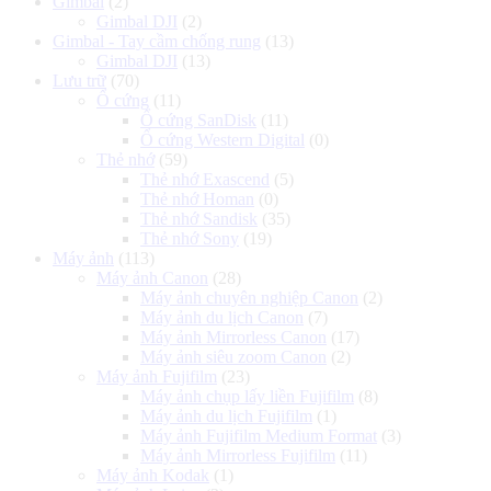
Gimbal
(2)
Gimbal DJI
(2)
Gimbal - Tay cầm chống rung
(13)
Gimbal DJI
(13)
Lưu trữ
(70)
Ổ cứng
(11)
Ổ cứng SanDisk
(11)
Ổ cứng Western Digital
(0)
Thẻ nhớ
(59)
Thẻ nhớ Exascend
(5)
Thẻ nhớ Homan
(0)
Thẻ nhớ Sandisk
(35)
Thẻ nhớ Sony
(19)
Máy ảnh
(113)
Máy ảnh Canon
(28)
Máy ảnh chuyên nghiệp Canon
(2)
Máy ảnh du lịch Canon
(7)
Máy ảnh Mirrorless Canon
(17)
Máy ảnh siêu zoom Canon
(2)
Máy ảnh Fujifilm
(23)
Máy ảnh chụp lấy liền Fujifilm
(8)
Máy ảnh du lịch Fujifilm
(1)
Máy ảnh Fujifilm Medium Format
(3)
Máy ảnh Mirrorless Fujifilm
(11)
Máy ảnh Kodak
(1)