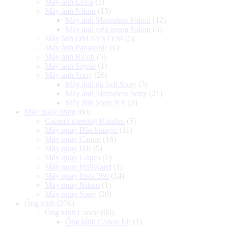
Máy ảnh Leica
(3)
Máy ảnh Nikon
(15)
Máy ảnh Mirrorless Nikon
(12)
Máy ảnh siêu zoom Nikon
(3)
Máy ảnh OM SYSTEM
(5)
Máy ảnh Panasonic
(6)
Máy ảnh Ricoh
(5)
Máy ảnh Sigma
(1)
Máy ảnh Sony
(26)
Máy ảnh du lịch Sony
(3)
Máy ảnh Mirrorless Sony
(21)
Máy ảnh Sony RX
(2)
Máy quay phim
(80)
Camera meeting Kandao
(5)
Máy quay Blackmagic
(11)
Máy quay Canon
(16)
Máy quay DJI
(5)
Máy quay Gopro
(7)
Máy quay Hollyland
(1)
Máy quay Insta 360
(14)
Máy quay Nikon
(1)
Máy quay Sony
(20)
Ống kính
(276)
Ống kính Canon
(60)
Ống kính Canon EF
(1)