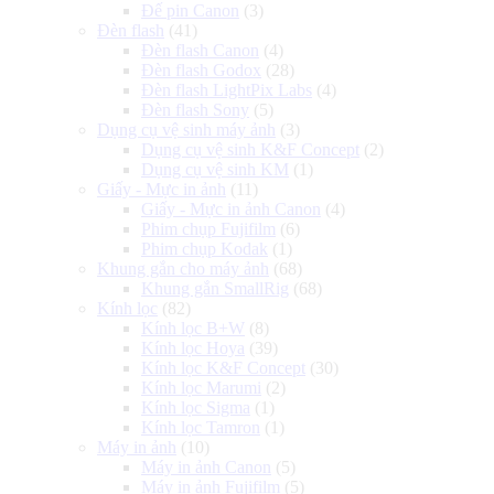
Đế pin Canon
(3)
Đèn flash
(41)
Đèn flash Canon
(4)
Đèn flash Godox
(28)
Đèn flash LightPix Labs
(4)
Đèn flash Sony
(5)
Dụng cụ vệ sinh máy ảnh
(3)
Dụng cụ vệ sinh K&F Concept
(2)
Dụng cụ vệ sinh KM
(1)
Giấy - Mực in ảnh
(11)
Giấy - Mực in ảnh Canon
(4)
Phim chụp Fujifilm
(6)
Phim chụp Kodak
(1)
Khung gắn cho máy ảnh
(68)
Khung gắn SmallRig
(68)
Kính lọc
(82)
Kính lọc B+W
(8)
Kính lọc Hoya
(39)
Kính lọc K&F Concept
(30)
Kính lọc Marumi
(2)
Kính lọc Sigma
(1)
Kính lọc Tamron
(1)
Máy in ảnh
(10)
Máy in ảnh Canon
(5)
Máy in ảnh Fujifilm
(5)