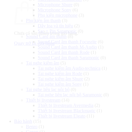
Microphone Shure
(0)
Microphone Sony
(6)
Phụ kiện microphone
(3)
Phụ kiện âm thanh
(3)
Dây loa và tín hiệu
(2)
Sạc + Pin Saramonic
(0)
Chưa có sản phẩm trong giỏ hàng.
Sound Card âm thanh
(8)
Sound Card âm thanh Focusrite
(6)
Quay trở lại cửa hàng
Sound Card âm thanh M-Audio
(1)
Sound Card âm thanh Rode
(1)
Sound Card âm thanh Saramonic
(0)
Tai nghe kiểm âm
(5)
Tai nghe kiểm âm Audio-technica
(1)
Tai nghe kiểm âm Rode
(1)
Tai nghe kiểm âm Shure
(2)
Tai nghe kiểm âm Sony
(1)
Tai nghe liên lạc nội bộ
(0)
Tai nghe liên lạc nội bộ Saramonic
(0)
Thiết bị livestream
(14)
Thiết bị livestream Avermedia
(2)
Thiết bị livestream Blackmagic
(1)
Thiết bị livestream Elgato
(11)
Bảo hành
(15)
Benro
(1)
Canon
(1)