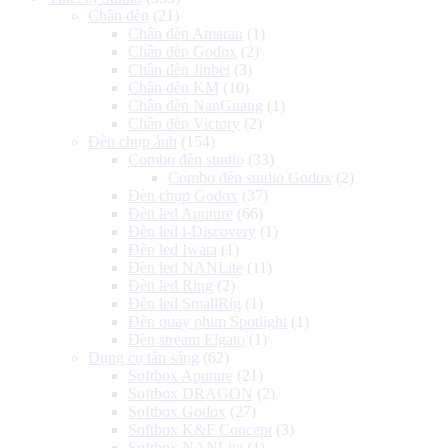
Chân đèn
(21)
Chân đèn Amaran
(1)
Chân đèn Godox
(2)
Chân đèn Jinbei
(3)
Chân đèn KM
(10)
Chân đèn NanGuang
(1)
Chân đèn Victory
(2)
Đèn chụp ảnh
(154)
Combo đèn studio
(33)
Combo đèn studio Godox
(2)
Đèn chụp Godox
(37)
Đèn led Aputure
(66)
Đèn led i-Discovery
(1)
Đèn led Iwata
(1)
Đèn led NANLite
(11)
Đèn led Ring
(2)
Đèn led SmallRig
(1)
Đèn quay phim Spotlight
(1)
Đèn stream Elgato
(1)
Dụng cụ tản sáng
(62)
Softbox Aputure
(21)
Softbox DRAGON
(2)
Softbox Godox
(27)
Softbox K&F Concept
(3)
Softbox NANLite
(1)