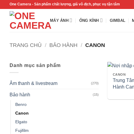
Bỏ
One Camera - Sản phẩm chất lượng, giá vô địch, phục vụ tận tâm
qua
nội
MÁY ẢNH
ỐNG KÍNH
GIMBAL
dung
TRANG CHỦ
/
BẢO HÀNH
/
CANON
Danh mục sản phẩm
CANON
Trung Tâ
Âm thanh & livestream
(270)
Hành Can
BÌNH D
Bảo hành
(15)
Benro
Canon
Elgato
Fujifilm