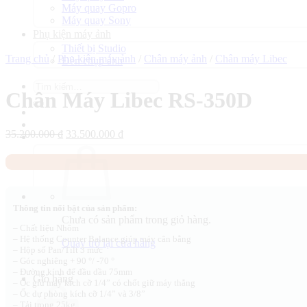
Máy quay Gopro
Máy quay Sony
Phụ kiện máy ảnh
Thiết bị Studio
Trang chủ
/
Phụ kiện máy ảnh
/
Chân máy ảnh
/
Chân máy Libec
Đèn chụp ảnh
Tìm
Chân Máy Libec RS-350D
kiếm:
Giá
Giá
35.200.000
₫
33.500.000
₫
gốc
hiện
là:
tại
35.200.000 ₫.
là:
33.500.000 ₫.
Thông tin nổi bật của sản phẩm:
Chưa có sản phẩm trong giỏ hàng.
– Chất liệu Nhôm
– Hệ thống Counter Balance giúp máy cân bằng
Quay trở lại cửa hàng
– Hộp số Pan/Tilt 3 mức
– Góc nghiêng + 90 °/ -70 °
– Đường kính để đầu dầu 75mm
Giỏ hàng
– Ốc giữ máy kích cỡ 1/4” có chốt giữ máy thẳng
– Ốc dự phòng kích cỡ 1/4” và 3/8”
– Tải trọng 25kg