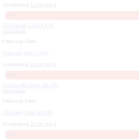
Giá
Giá
15.500.000
₫
12.600.000
₫
gốc
hiện
-3%
là:
tại
15.500.000 ₫.
là:
12.600.000 ₫.
Xem nhanh
Chân máy Libec
Chân máy Libec LX10
Giá
Giá
31.000.000
₫
30.200.000
₫
gốc
hiện
-5%
là:
tại
31.000.000 ₫.
là:
30.200.000 ₫.
Xem nhanh
Chân máy Libec
Chân Máy Libec HS-150
Giá
Giá
27.900.000
₫
26.500.000
₫
gốc
hiện
-5%
là:
tại