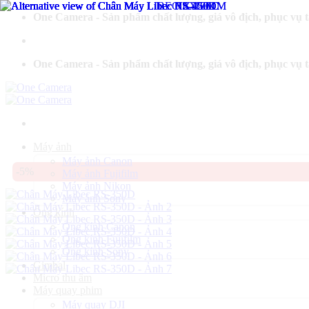
Bỏ
One Camera - Sản phẩm chất lượng, giá vô địch, phục vụ 
qua
nội
dung
One Camera - Sản phẩm chất lượng, giá vô địch, phục vụ 
Máy ảnh
Máy ảnh Canon
-5%
Máy ảnh Fujifilm
Máy ảnh Nikon
Máy ảnh Sony
Ống kính
Ống kính Canon
Ống kính Fujifilm
Ống kính Sony
Gimbal
Micro thu âm
Máy quay phim
Máy quay DJI