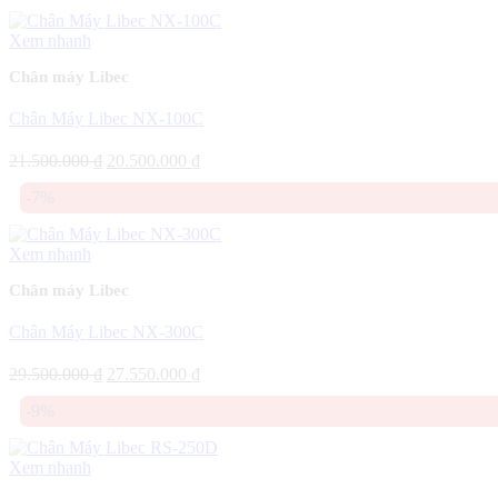
27.900.000 ₫.
là:
26.500.000 ₫.
Xem nhanh
Chân máy Libec
Chân Máy Libec NX-100C
Giá
Giá
21.500.000
₫
20.500.000
₫
gốc
hiện
-7%
là:
tại
21.500.000 ₫.
là:
20.500.000 ₫.
Xem nhanh
Chân máy Libec
Chân Máy Libec NX-300C
Giá
Giá
29.500.000
₫
27.550.000
₫
gốc
hiện
-9%
là:
tại
29.500.000 ₫.
là:
27.550.000 ₫.
Xem nhanh