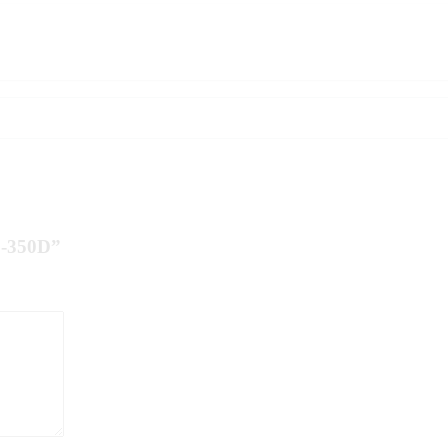
S-350D”