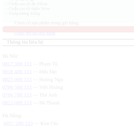
– Chiều cao tối đa 166cm
– Chiều cao tối thiểu 56cm
– Trọng lượng 6.2kg
Chưa có sản phẩm trong giỏ hàng.
Quay trở lại cửa hàng
Thông tin liên hệ
Hà Nội:
0817 388 333
— Phạm Tú
0818 488 333
— Hữu Đạt
0825 088 333
— Hoàng Nga
0706 588 333
— Việt Hoàng
0706 788 333
— Thế Anh
0823 088 333
— Hà Thanh
Đà Nẵng:
0857 288 333
— Kim Chi