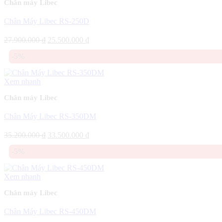
Chân máy Libec
Chân Máy Libec RS-250D
Giá
Giá
27.900.000
₫
25.500.000
₫
gốc
hiện
-5%
là:
tại
27.900.000 ₫.
là:
25.500.000 ₫.
Xem nhanh
Chân máy Libec
Chân Máy Libec RS-350DM
Giá
Giá
35.200.000
₫
33.500.000
₫
gốc
hiện
-5%
là:
tại
35.200.000 ₫.
là:
33.500.000 ₫.
Xem nhanh
Chân máy Libec
Chân Máy Libec RS-450DM