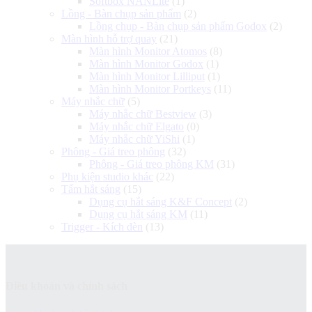
Softbox NANLite
(1)
Lồng - Bàn chụp sản phẩm
(2)
Lồng chụp - Bàn chụp sản phẩm Godox
(2)
Màn hình hỗ trợ quay
(21)
Màn hình Monitor Atomos
(8)
Màn hình Monitor Godox
(1)
Màn hình Monitor Lilliput
(1)
Màn hình Monitor Portkeys
(11)
Máy nhắc chữ
(5)
Máy nhắc chữ Bestview
(3)
Máy nhắc chữ Elgato
(0)
Máy nhắc chữ YiShi
(1)
Phông - Giá treo phông
(32)
Phông - Giá treo phông KM
(31)
Phụ kiện studio khác
(22)
Tấm hắt sáng
(15)
Dụng cụ hắt sáng K&F Concept
(2)
Dụng cụ hắt sáng KM
(11)
Trigger - Kích đèn
(13)
Điều khoản và chính sách