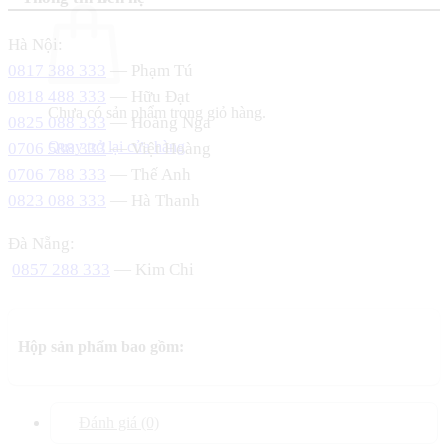
Hà Nội:
0817 388 333
— Phạm Tú
0818 488 333
— Hữu Đạt
Chưa có sản phẩm trong giỏ hàng.
0825 088 333
— Hoàng Nga
Quay trở lại cửa hàng
0706 588 333
— Việt Hoàng
0706 788 333
— Thế Anh
0823 088 333
— Hà Thanh
Đà Nẵng:
0857 288 333
— Kim Chi
Hộp sản phẩm bao gồm:
Đánh giá (0)