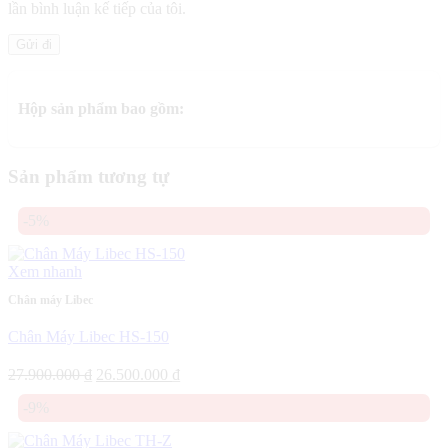
lần bình luận kế tiếp của tôi.
Hộp sản phẩm bao gồm:
Sản phẩm tương tự
-5%
Xem nhanh
Chân máy Libec
Chân Máy Libec HS-150
Giá
Giá
27.900.000
₫
26.500.000
₫
gốc
hiện
-9%
là:
tại
27.900.000 ₫.
là:
26.500.000 ₫.