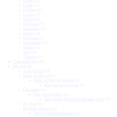
Canon
(1)
Elgato
(1)
Fujifilm
(1)
Gopro
(1)
Nikon
(1)
Olympus
(1)
Panasonic
(1)
Pentax
(1)
Samyang
(1)
Sennhieser
(1)
Sigma
(1)
Sony
(1)
Tamron
(1)
Chưa phân loại
(4)
Đồ chơi
(6)
Asus ProArt
(0)
Bảng vẽ điện tử
(1)
Bảng vẽ điện tử Wacom
(1)
Bút cảm ứng Wacom
(1)
Ống nhòm
(1)
Ống nhòm Nikon
(1)
Ống Nhòm Nikon Đo Khoảng Cách
(1)
PC Km
(3)
Phụ kiện Pelican
(1)
Thiết bị giữ lạnh Pelican
(1)