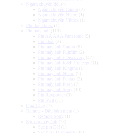
Ngàm chuyển đổi
(4)
Ngàm chuyển Canon
(2)
Ngàm chuyển Nikon
(1)
Ngàm chuyển Viltrox
(1)
Phụ kiện khác
(1)
Pin máy ảnh
(119)
Pin AA AAA Panasonic
(5)
Pin khác
(2)
Pin máy ảnh Canon
(6)
Pin máy ảnh Fujifilm
(2)
Pin máy ảnh i-Discovery
(47)
Pin máy ảnh K&F Concept
(11)
Pin máy ảnh Kingma
(1)
Pin máy ảnh Nikon
(5)
Pin máy ảnh Pentax
(3)
Pin máy ảnh Pisen
(7)
Pin máy ảnh Sony
(10)
Pin Ravpower
(9)
Pin Swit
(11)
Quà Tặng
(7)
Remote - Dây bấm mềm
(1)
Remote Sony
(1)
Sạc pin máy ảnh
(78)
Sạc pin DJI
(1)
Sạc pin i-Discovery
(44)