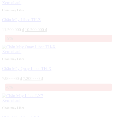
Xem nhanh
Chân máy Libec
Chân Máy Libec TH-Z
Giá
Giá
11.500.000
₫
10.500.000
₫
gốc
hiện
-9%
là:
tại
11.500.000 ₫.
là:
10.500.000 ₫.
Xem nhanh
Chân máy Libec
Chân Máy Quay Libec TH-X
Giá
Giá
7.900.000
₫
7.200.000
₫
gốc
hiện
-6%
là:
tại
7.900.000 ₫.
là:
7.200.000 ₫.
Xem nhanh
Chân máy Libec