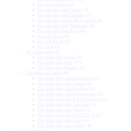
Sạc pin Kingma
(2)
Sạc pin máy ảnh Canon
(1)
Sạc pin máy ảnh Fujifilm
(2)
Sạc pin máy ảnh K&F Concept
(6)
Sạc pin máy ảnh Panasonic
(2)
Sạc pin máy ảnh Sony
(6)
Sạc pin Pisen
(4)
Sạc pin Ricoh
(1)
Sạc Swit
(8)
Tủ chống ẩm
(32)
Tủ chống ẩm Eureka
(0)
Tủ chống ẩm Fujie
(17)
Tủ chống ẩm Nikatei
(15)
Túi đựng máy ảnh
(46)
Túi đựng máy ảnh Billingham
(1)
Túi đựng máy ảnh Canon
(3)
Túi đựng máy ảnh Fujifilm
(3)
Túi đựng máy ảnh Herringbone
(5)
Túi đựng máy ảnh K&F Concept
(16)
Túi đựng máy ảnh Lowepro
(5)
Túi đựng máy ảnh Nikon
(1)
Túi đựng máy ảnh PGYTECH
(1)
Túi đựng máy ảnh Sony
(4)
Túi đựng máy quay phim
(4)
Thiết bị Studio
(353)