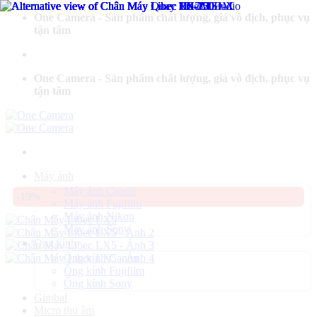
Bỏ
One Camera - Sản phẩm chất lượng, giá vô địch, phục vụ
qua
tận tâm
nội
dung
One Camera - Sản phẩm chất lượng, giá vô địch, phục vụ
tận tâm
Máy ảnh
Máy ảnh Canon
-19%
Máy ảnh Fujifilm
Máy ảnh Nikon
Máy ảnh Sony
Ống kính
Ống kính Canon
Ống kính Fujifilm
Ống kính Sony
Gimbal
Micro thu âm