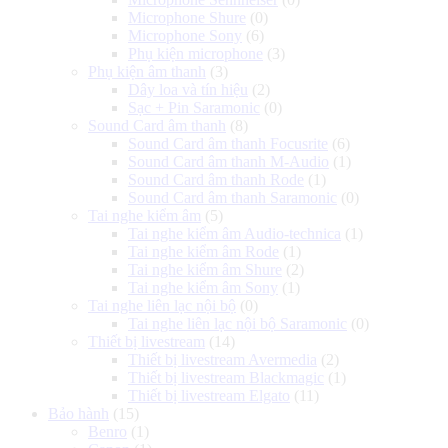
Microphone Shure
(0)
Microphone Sony
(6)
Phụ kiện microphone
(3)
Phụ kiện âm thanh
(3)
Dây loa và tín hiệu
(2)
Sạc + Pin Saramonic
(0)
Sound Card âm thanh
(8)
Sound Card âm thanh Focusrite
(6)
Sound Card âm thanh M-Audio
(1)
Sound Card âm thanh Rode
(1)
Sound Card âm thanh Saramonic
(0)
Tai nghe kiểm âm
(5)
Tai nghe kiểm âm Audio-technica
(1)
Tai nghe kiểm âm Rode
(1)
Tai nghe kiểm âm Shure
(2)
Tai nghe kiểm âm Sony
(1)
Tai nghe liên lạc nội bộ
(0)
Tai nghe liên lạc nội bộ Saramonic
(0)
Thiết bị livestream
(14)
Thiết bị livestream Avermedia
(2)
Thiết bị livestream Blackmagic
(1)
Thiết bị livestream Elgato
(11)
Bảo hành
(15)
Benro
(1)