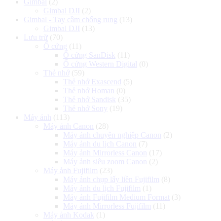
Gimbal
(2)
Gimbal DJI
(2)
Gimbal - Tay cầm chống rung
(13)
Gimbal DJI
(13)
Lưu trữ
(70)
Ổ cứng
(11)
Ổ cứng SanDisk
(11)
Ổ cứng Western Digital
(0)
Thẻ nhớ
(59)
Thẻ nhớ Exascend
(5)
Thẻ nhớ Homan
(0)
Thẻ nhớ Sandisk
(35)
Thẻ nhớ Sony
(19)
Máy ảnh
(113)
Máy ảnh Canon
(28)
Máy ảnh chuyên nghiệp Canon
(2)
Máy ảnh du lịch Canon
(7)
Máy ảnh Mirrorless Canon
(17)
Máy ảnh siêu zoom Canon
(2)
Máy ảnh Fujifilm
(23)
Máy ảnh chụp lấy liền Fujifilm
(8)
Máy ảnh du lịch Fujifilm
(1)
Máy ảnh Fujifilm Medium Format
(3)
Máy ảnh Mirrorless Fujifilm
(11)
Máy ảnh Kodak
(1)