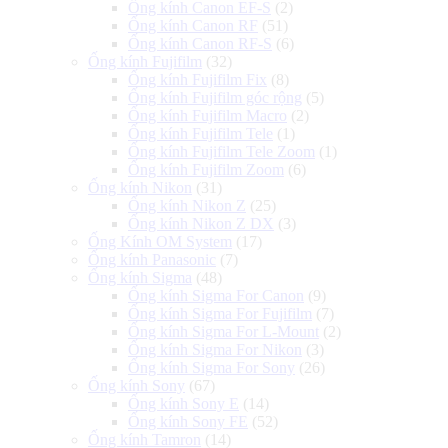
Ống kính Canon EF-S
(2)
Ống kính Canon RF
(51)
Ống kính Canon RF-S
(6)
Ống kính Fujifilm
(32)
Ống kính Fujifilm Fix
(8)
Ống kính Fujifilm góc rộng
(5)
Ống kính Fujifilm Macro
(2)
Ống kính Fujifilm Tele
(1)
Ống kính Fujifilm Tele Zoom
(1)
Ống kính Fujifilm Zoom
(6)
Ống kính Nikon
(31)
Ống kính Nikon Z
(25)
Ống kính Nikon Z DX
(3)
Ống Kính OM System
(17)
Ống kính Panasonic
(7)
Ống kính Sigma
(48)
Ống kính Sigma For Canon
(9)
Ống kính Sigma For Fujifilm
(7)
Ống kính Sigma For L-Mount
(2)
Ống kính Sigma For Nikon
(3)
Ống kính Sigma For Sony
(26)
Ống kính Sony
(67)
Ống kính Sony E
(14)
Ống kính Sony FE
(52)
Ống kính Tamron
(14)