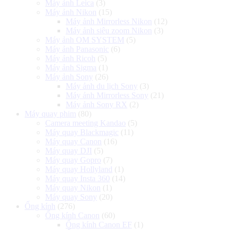
Máy ảnh Leica
(3)
Máy ảnh Nikon
(15)
Máy ảnh Mirrorless Nikon
(12)
Máy ảnh siêu zoom Nikon
(3)
Máy ảnh OM SYSTEM
(5)
Máy ảnh Panasonic
(6)
Máy ảnh Ricoh
(5)
Máy ảnh Sigma
(1)
Máy ảnh Sony
(26)
Máy ảnh du lịch Sony
(3)
Máy ảnh Mirrorless Sony
(21)
Máy ảnh Sony RX
(2)
Máy quay phim
(80)
Camera meeting Kandao
(5)
Máy quay Blackmagic
(11)
Máy quay Canon
(16)
Máy quay DJI
(5)
Máy quay Gopro
(7)
Máy quay Hollyland
(1)
Máy quay Insta 360
(14)
Máy quay Nikon
(1)
Máy quay Sony
(20)
Ống kính
(276)
Ống kính Canon
(60)
Ống kính Canon EF
(1)