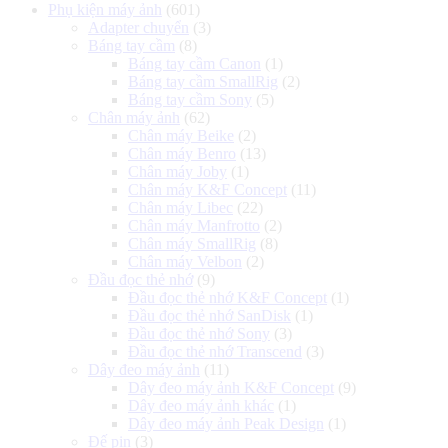
Phụ kiện máy ảnh
(601)
Adapter chuyển
(3)
Báng tay cầm
(8)
Báng tay cầm Canon
(1)
Báng tay cầm SmallRig
(2)
Báng tay cầm Sony
(5)
Chân máy ảnh
(62)
Chân máy Beike
(2)
Chân máy Benro
(13)
Chân máy Joby
(1)
Chân máy K&F Concept
(11)
Chân máy Libec
(22)
Chân máy Manfrotto
(2)
Chân máy SmallRig
(8)
Chân máy Velbon
(2)
Đầu đọc thẻ nhớ
(9)
Đầu đọc thẻ nhớ K&F Concept
(1)
Đầu đọc thẻ nhớ SanDisk
(1)
Đầu đọc thẻ nhớ Sony
(3)
Đầu đọc thẻ nhớ Transcend
(3)
Dây đeo máy ảnh
(11)
Dây đeo máy ảnh K&F Concept
(9)
Dây đeo máy ảnh khác
(1)
Dây đeo máy ảnh Peak Design
(1)
Đế pin
(3)