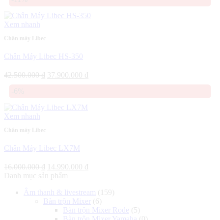
là:
tại
29.800.000 ₫.
là:
28.600.000 ₫.
Xem nhanh
Chân máy Libec
Chân Máy Libec HS-350
Giá
Giá
42.500.000
₫
37.900.000
₫
gốc
hiện
-6%
là:
tại
42.500.000 ₫.
là:
37.900.000 ₫.
Xem nhanh
Chân máy Libec
Chân Máy Libec LX7M
Giá
Giá
16.000.000
₫
14.990.000
₫
gốc
hiện
Danh mục sản phẩm
là:
tại
Âm thanh & livestream
(159)
16.000.000 ₫.
là:
Bàn trộn Mixer
(6)
14.990.000 ₫.
Bàn trộn Mixer Rode
(5)
Bàn trộn Mixer Yamaha
(0)