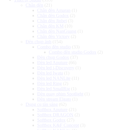
Chân đèn
(21)
Chân đèn Amaran
(1)
Chân đèn Godox
(2)
Chân đèn Jinbei
(3)
Chân đèn KM
(10)
Chân đèn NanGuang
(1)
Chân đèn Victory
(2)
Đèn chụp ảnh
(154)
Combo đèn studio
(33)
Combo đèn studio Godox
(2)
Đèn chụp Godox
(37)
Đèn led Aputure
(66)
Đèn led i-Discovery
(1)
Đèn led Iwata
(1)
Đèn led NANLite
(11)
Đèn led Ring
(2)
Đèn led SmallRig
(1)
Đèn quay phim Spotlight
(1)
Đèn stream Elgato
(1)
Dụng cụ tản sáng
(62)
Softbox Aputure
(21)
Softbox DRAGON
(2)
Softbox Godox
(27)
Softbox K&F Concept
(3)