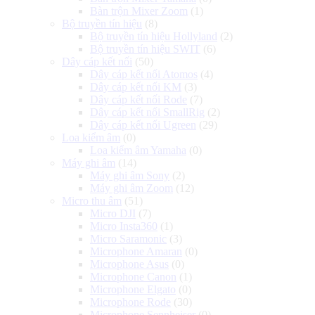
Bàn trộn Mixer Zoom
(1)
Bộ truyền tín hiệu
(8)
Bộ truyền tín hiệu Hollyland
(2)
Bộ truyền tín hiệu SWIT
(6)
Dây cáp kết nối
(50)
Dây cáp kết nối Atomos
(4)
Dây cáp kết nối KM
(3)
Dây cáp kết nối Rode
(7)
Dây cáp kết nối SmallRig
(2)
Dây cáp kết nối Ugreen
(29)
Loa kiểm âm
(0)
Loa kiểm âm Yamaha
(0)
Máy ghi âm
(14)
Máy ghi âm Sony
(2)
Máy ghi âm Zoom
(12)
Micro thu âm
(51)
Micro DJI
(7)
Micro Insta360
(1)
Micro Saramonic
(3)
Microphone Amaran
(0)
Microphone Asus
(0)
Microphone Canon
(1)
Microphone Elgato
(0)
Microphone Rode
(30)
Microphone Sennheiser
(0)