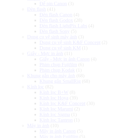
Đế pin Canon
(3)
Đèn flash
(41)
Đèn flash Canon
(4)
Đèn flash Godox
(28)
Đèn flash LightPix Labs
(4)
Đèn flash Sony
(5)
Dụng cụ vệ sinh máy ảnh
(3)
Dụng cụ vệ sinh K&F Concept
(2)
Dụng cụ vệ sinh KM
(1)
Giấy - Mực in ảnh
(11)
Giấy - Mực in ảnh Canon
(4)
Phim chụp Fujifilm
(6)
Phim chụp Kodak
(1)
Khung gắn cho máy ảnh
(68)
Khung gắn SmallRig
(68)
Kính lọc
(82)
Kính lọc B+W
(8)
Kính lọc Hoya
(39)
Kính lọc K&F Concept
(30)
Kính lọc Marumi
(2)
Kính lọc Sigma
(1)
Kính lọc Tamron
(1)
Máy in ảnh
(10)
Máy in ảnh Canon
(5)
Máy in ảnh Fujifilm
(5)