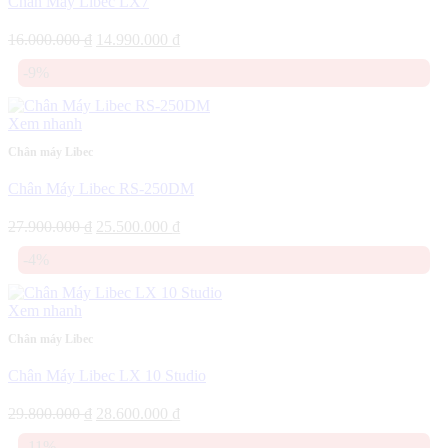
Chân Máy Libec LX7
Giá
Giá
16.000.000
₫
14.990.000
₫
gốc
hiện
-9%
là:
tại
16.000.000 ₫.
là:
14.990.000 ₫.
Xem nhanh
Chân máy Libec
Chân Máy Libec RS-250DM
Giá
Giá
27.900.000
₫
25.500.000
₫
gốc
hiện
-4%
là:
tại
27.900.000 ₫.
là:
25.500.000 ₫.
Xem nhanh
Chân máy Libec
Chân Máy Libec LX 10 Studio
Giá
Giá
29.800.000
₫
28.600.000
₫
gốc
hiện
-11%