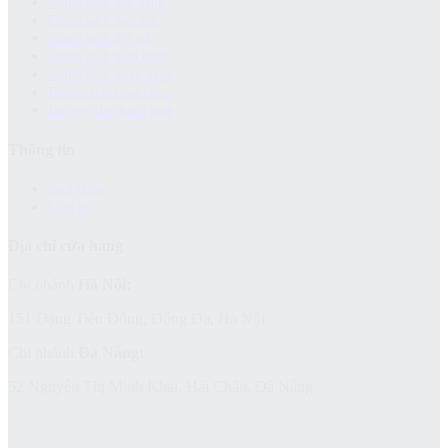
Chính sách bảo hành
Chính sách bảo mật
Chính sách đổi trả
Chính sách giao hàng
Chinh sách kiểm hàng
Hướng dẫn mua hàng
Hướng dẫn thanh toán
Thông tin
Giới thiệu
Liên hệ
Địa chỉ cửa hàng
Chi nhánh
Hà Nội:
151 Đặng Tiến Đông, Đống Đa, Hà Nội
Chi nhánh
Đà Nẵng:
52 Nguyễn Thị Minh Khai, Hải Châu, Đà Nẵng