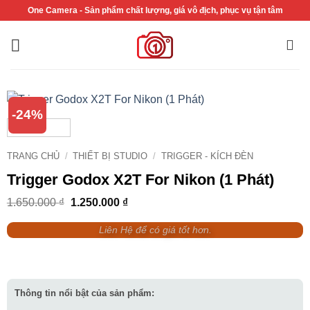
Bỏ
One Camera - Sản phẩm chất lượng, giá vô địch, phục vụ tận tâm
qua
nội
dung
-24%
TRANG CHỦ
/
THIẾT BỊ STUDIO
/
TRIGGER - KÍCH ĐÈN
Trigger Godox X2T For Nikon (1 Phát)
Giá
Giá
1.650.000
₫
1.250.000
₫
gốc
hiện
là:
tại
Liên Hệ để có giá tốt hơn.
1.650.000 ₫.
là:
1.250.000 ₫.
Thông tin nổi bật của sản phẩm: