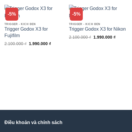
-5%
-5%
TRIGGER - KÍCH ĐÈN
TRIGGER - KÍCH ĐÈN
Trigger Godox X3 for
Trigger Godox X3 for Nikon
Fujifilm
Giá
Giá
2.100.000
₫
1.990.000
₫
gốc
hiện
Giá
Giá
2.100.000
₫
1.990.000
₫
là:
tại
gốc
hiện
2.100.000 ₫.
là:
là:
tại
1.990.00
2.100.000 ₫.
là:
1.990.000 ₫.
Điều khoản và chính sách