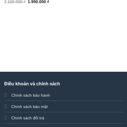
Giá
Giá
2.100.000
₫
1.990.000
₫
gốc
hiện
là:
tại
2.100.000 ₫.
là:
1.990.000 ₫.
Điều khoản và chính sách
Chính sách bảo hành
Chính sách bảo mật
Chính sách đổi trả