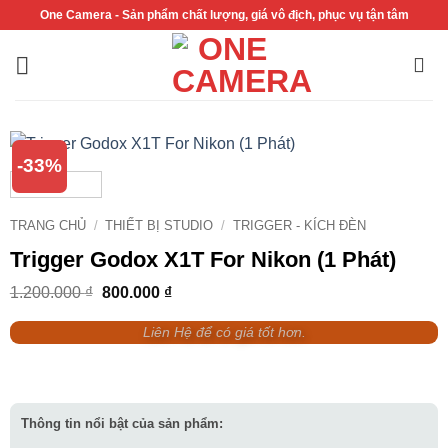
Bỏ
One Camera - Sản phẩm chất lượng, giá vô địch, phục vụ tận tâm
qua
nội
dung
-33%
TRANG CHỦ
/
THIẾT BỊ STUDIO
/
TRIGGER - KÍCH ĐÈN
Trigger Godox X1T For Nikon (1 Phát)
Giá
Giá
1.200.000
₫
800.000
₫
gốc
hiện
là:
tại
Liên Hệ để có giá tốt hơn.
1.200.000 ₫.
là:
800.000 ₫.
Thông tin nổi bật của sản phẩm: