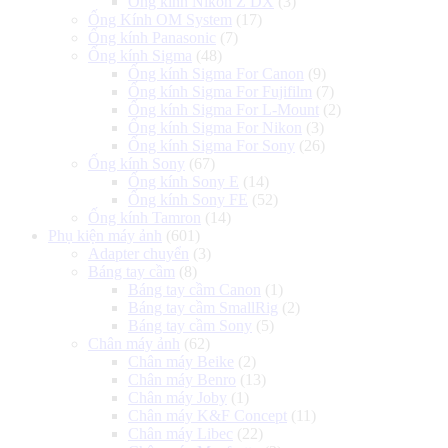
Ống kính Nikon Z DX
(3)
Ống Kính OM System
(17)
Ống kính Panasonic
(7)
Ống kính Sigma
(48)
Ống kính Sigma For Canon
(9)
Ống kính Sigma For Fujifilm
(7)
Ống kính Sigma For L-Mount
(2)
Ống kính Sigma For Nikon
(3)
Ống kính Sigma For Sony
(26)
Ống kính Sony
(67)
Ống kính Sony E
(14)
Ống kính Sony FE
(52)
Ống kính Tamron
(14)
Phụ kiện máy ảnh
(601)
Adapter chuyển
(3)
Báng tay cầm
(8)
Báng tay cầm Canon
(1)
Báng tay cầm SmallRig
(2)
Báng tay cầm Sony
(5)
Chân máy ảnh
(62)
Chân máy Beike
(2)
Chân máy Benro
(13)
Chân máy Joby
(1)
Chân máy K&F Concept
(11)
Chân máy Libec
(22)