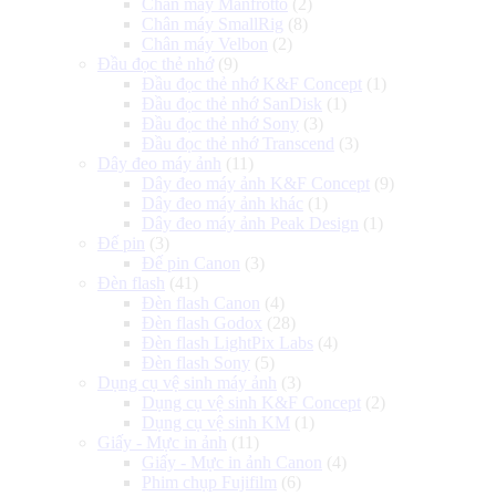
Chân máy Manfrotto
(2)
Chân máy SmallRig
(8)
Chân máy Velbon
(2)
Đầu đọc thẻ nhớ
(9)
Đầu đọc thẻ nhớ K&F Concept
(1)
Đầu đọc thẻ nhớ SanDisk
(1)
Đầu đọc thẻ nhớ Sony
(3)
Đầu đọc thẻ nhớ Transcend
(3)
Dây đeo máy ảnh
(11)
Dây đeo máy ảnh K&F Concept
(9)
Dây đeo máy ảnh khác
(1)
Dây đeo máy ảnh Peak Design
(1)
Đế pin
(3)
Đế pin Canon
(3)
Đèn flash
(41)
Đèn flash Canon
(4)
Đèn flash Godox
(28)
Đèn flash LightPix Labs
(4)
Đèn flash Sony
(5)
Dụng cụ vệ sinh máy ảnh
(3)
Dụng cụ vệ sinh K&F Concept
(2)
Dụng cụ vệ sinh KM
(1)
Giấy - Mực in ảnh
(11)
Giấy - Mực in ảnh Canon
(4)
Phim chụp Fujifilm
(6)