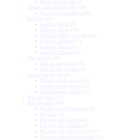
Phim chụp Kodak
(1)
Khung gắn cho máy ảnh
(68)
Khung gắn SmallRig
(68)
Kính lọc
(82)
Kính lọc B+W
(8)
Kính lọc Hoya
(39)
Kính lọc K&F Concept
(30)
Kính lọc Marumi
(2)
Kính lọc Sigma
(1)
Kính lọc Tamron
(1)
Máy in ảnh
(10)
Máy in ảnh Canon
(5)
Máy in ảnh Fujifilm
(5)
Ngàm chuyển đổi
(4)
Ngàm chuyển Canon
(2)
Ngàm chuyển Nikon
(1)
Ngàm chuyển Viltrox
(1)
Phụ kiện khác
(1)
Pin máy ảnh
(119)
Pin AA AAA Panasonic
(5)
Pin khác
(2)
Pin máy ảnh Canon
(6)
Pin máy ảnh Fujifilm
(2)
Pin máy ảnh i-Discovery
(47)
Pin máy ảnh K&F Concept
(11)