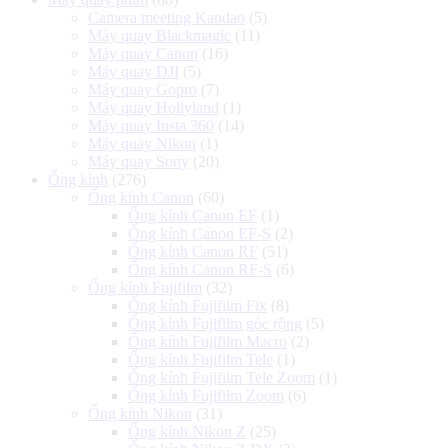
Camera meeting Kandao
(5)
Máy quay Blackmagic
(11)
Máy quay Canon
(16)
Máy quay DJI
(5)
Máy quay Gopro
(7)
Máy quay Hollyland
(1)
Máy quay Insta 360
(14)
Máy quay Nikon
(1)
Máy quay Sony
(20)
Ống kính
(276)
Ống kính Canon
(60)
Ống kính Canon EF
(1)
Ống kính Canon EF-S
(2)
Ống kính Canon RF
(51)
Ống kính Canon RF-S
(6)
Ống kính Fujifilm
(32)
Ống kính Fujifilm Fix
(8)
Ống kính Fujifilm góc rộng
(5)
Ống kính Fujifilm Macro
(2)
Ống kính Fujifilm Tele
(1)
Ống kính Fujifilm Tele Zoom
(1)
Ống kính Fujifilm Zoom
(6)
Ống kính Nikon
(31)
Ống kính Nikon Z
(25)