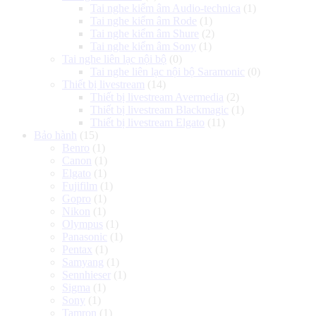
Tai nghe kiểm âm Audio-technica
(1)
Tai nghe kiểm âm Rode
(1)
Tai nghe kiểm âm Shure
(2)
Tai nghe kiểm âm Sony
(1)
Tai nghe liên lạc nội bộ
(0)
Tai nghe liên lạc nội bộ Saramonic
(0)
Thiết bị livestream
(14)
Thiết bị livestream Avermedia
(2)
Thiết bị livestream Blackmagic
(1)
Thiết bị livestream Elgato
(11)
Bảo hành
(15)
Benro
(1)
Canon
(1)
Elgato
(1)
Fujifilm
(1)
Gopro
(1)
Nikon
(1)
Olympus
(1)
Panasonic
(1)
Pentax
(1)
Samyang
(1)
Sennhieser
(1)
Sigma
(1)
Sony
(1)
Tamron
(1)