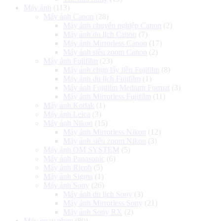
Máy ảnh
(113)
Máy ảnh Canon
(28)
Máy ảnh chuyên nghiệp Canon
(2)
Máy ảnh du lịch Canon
(7)
Máy ảnh Mirrorless Canon
(17)
Máy ảnh siêu zoom Canon
(2)
Máy ảnh Fujifilm
(23)
Máy ảnh chụp lấy liền Fujifilm
(8)
Máy ảnh du lịch Fujifilm
(1)
Máy ảnh Fujifilm Medium Format
(3)
Máy ảnh Mirrorless Fujifilm
(11)
Máy ảnh Kodak
(1)
Máy ảnh Leica
(3)
Máy ảnh Nikon
(15)
Máy ảnh Mirrorless Nikon
(12)
Máy ảnh siêu zoom Nikon
(3)
Máy ảnh OM SYSTEM
(5)
Máy ảnh Panasonic
(6)
Máy ảnh Ricoh
(5)
Máy ảnh Sigma
(1)
Máy ảnh Sony
(26)
Máy ảnh du lịch Sony
(3)
Máy ảnh Mirrorless Sony
(21)
Máy ảnh Sony RX
(2)
Máy quay phim
(80)