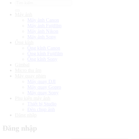
Tìm
kiếm:
Máy ảnh
Máy ảnh Canon
Máy ảnh Fujifilm
Máy ảnh Nikon
Máy ảnh Sony
Ống kính
Ống kính Canon
Ống kính Fujifilm
Ống kính Sony
Gimbal
Micro thu âm
Máy quay phim
Máy quay DJI
Máy quay Gopro
Máy quay Sony
Phụ kiện máy ảnh
Thiết bị Studio
Đèn chụp ảnh
Đăng nhập
Đăng nhập