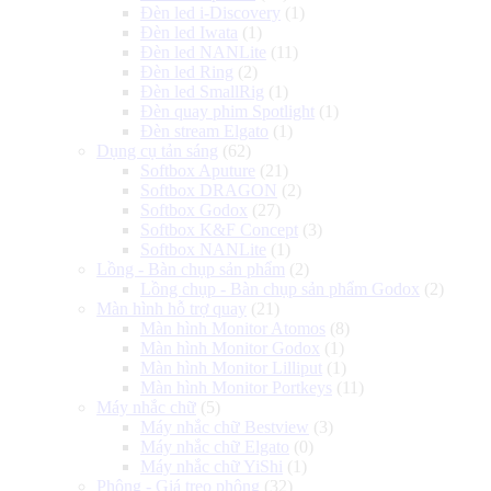
Đèn led i-Discovery
(1)
Đèn led Iwata
(1)
Đèn led NANLite
(11)
Đèn led Ring
(2)
Đèn led SmallRig
(1)
Đèn quay phim Spotlight
(1)
Đèn stream Elgato
(1)
Dụng cụ tản sáng
(62)
Softbox Aputure
(21)
Softbox DRAGON
(2)
Softbox Godox
(27)
Softbox K&F Concept
(3)
Softbox NANLite
(1)
Lồng - Bàn chụp sản phẩm
(2)
Lồng chụp - Bàn chụp sản phẩm Godox
(2)
Màn hình hỗ trợ quay
(21)
Màn hình Monitor Atomos
(8)
Màn hình Monitor Godox
(1)
Màn hình Monitor Lilliput
(1)
Màn hình Monitor Portkeys
(11)
Máy nhắc chữ
(5)
Máy nhắc chữ Bestview
(3)
Máy nhắc chữ Elgato
(0)
Máy nhắc chữ YiShi
(1)
Phông - Giá treo phông
(32)