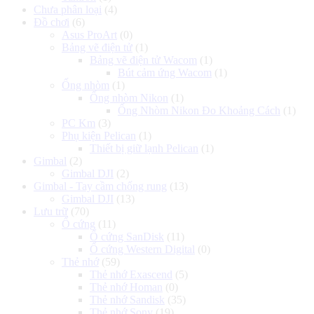
Chưa phân loại
(4)
Đồ chơi
(6)
Asus ProArt
(0)
Bảng vẽ điện tử
(1)
Bảng vẽ điện tử Wacom
(1)
Bút cảm ứng Wacom
(1)
Ống nhòm
(1)
Ống nhòm Nikon
(1)
Ống Nhòm Nikon Đo Khoảng Cách
(1)
PC Km
(3)
Phụ kiện Pelican
(1)
Thiết bị giữ lạnh Pelican
(1)
Gimbal
(2)
Gimbal DJI
(2)
Gimbal - Tay cầm chống rung
(13)
Gimbal DJI
(13)
Lưu trữ
(70)
Ổ cứng
(11)
Ổ cứng SanDisk
(11)
Ổ cứng Western Digital
(0)
Thẻ nhớ
(59)
Thẻ nhớ Exascend
(5)
Thẻ nhớ Homan
(0)
Thẻ nhớ Sandisk
(35)
Thẻ nhớ Sony
(19)