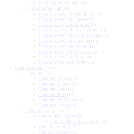
Tủ chống ẩm Nikatei
(15)
Túi đựng máy ảnh
(46)
Túi đựng máy ảnh Billingham
(1)
Túi đựng máy ảnh Canon
(3)
Túi đựng máy ảnh Fujifilm
(3)
Túi đựng máy ảnh Herringbone
(5)
Túi đựng máy ảnh K&F Concept
(16)
Túi đựng máy ảnh Lowepro
(5)
Túi đựng máy ảnh Nikon
(1)
Túi đựng máy ảnh PGYTECH
(1)
Túi đựng máy ảnh Sony
(4)
Túi đựng máy quay phim
(4)
Thiết bị Studio
(353)
Chân đèn
(21)
Chân đèn Amaran
(1)
Chân đèn Godox
(2)
Chân đèn Jinbei
(3)
Chân đèn KM
(10)
Chân đèn NanGuang
(1)
Chân đèn Victory
(2)
Đèn chụp ảnh
(154)
Combo đèn studio
(33)
Combo đèn studio Godox
(2)
Đèn chụp Godox
(37)
Đèn led Aputure
(66)