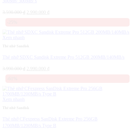
300Mb/ 300Mb/ s
Giá
Giá
3.590.000
₫
2.990.000
₫
gốc
hiện
-25%
là:
tại
3.590.000 ₫.
là:
2.990.000 ₫.
Xem nhanh
Thẻ nhớ Sandisk
Thẻ nhớ SDXC Sandisk Extreme Pro 512GB 200MB/140MB/s
Giá
Giá
3.990.000
₫
2.990.000
₫
gốc
hiện
-61%
là:
tại
3.990.000 ₫.
là:
2.990.000 ₫.
Xem nhanh
Thẻ nhớ Sandisk
Thẻ nhớ CFexpress SanDisk Extreme Pro 256GB
1700MB/1200MB/s Type B