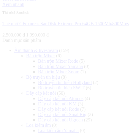
Xem nhanh
Thẻ nhớ Sandisk
Thẻ nhớ CFexpress SanDisk Extreme Pro 64GB 1500Mb/800Mb/s
Giá
Giá
2.500.000
₫
1.990.000
₫
gốc
hiện
Danh mục sản phẩm
là:
tại
Âm thanh & livestream
(159)
2.500.000 ₫.
là:
Bàn trộn Mixer
(6)
1.990.000 ₫.
Bàn trộn Mixer Rode
(5)
Bàn trộn Mixer Yamaha
(0)
Bàn trộn Mixer Zoom
(1)
Bộ truyền tín hiệu
(8)
Bộ truyền tín hiệu Hollyland
(2)
Bộ truyền tín hiệu SWIT
(6)
Dây cáp kết nối
(50)
Dây cáp kết nối Atomos
(4)
Dây cáp kết nối KM
(3)
Dây cáp kết nối Rode
(7)
Dây cáp kết nối SmallRig
(2)
Dây cáp kết nối Ugreen
(29)
Loa kiểm âm
(0)
Loa kiểm âm Yamaha
(0)