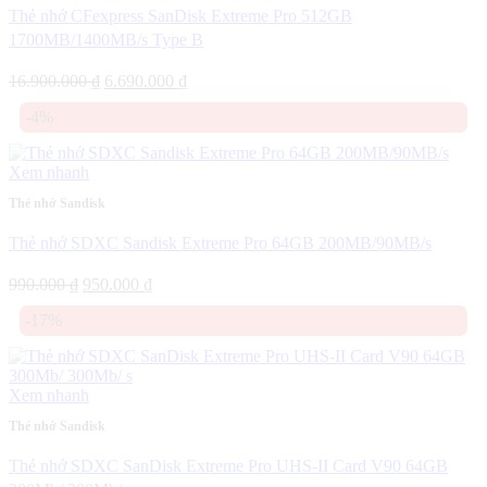
Thẻ nhớ CFexpress SanDisk Extreme Pro 512GB
1700MB/1400MB/s Type B
Giá
Giá
16.900.000
₫
6.690.000
₫
gốc
hiện
-4%
là:
tại
16.900.000 ₫.
là:
6.690.000 ₫.
Xem nhanh
Thẻ nhớ Sandisk
Thẻ nhớ SDXC Sandisk Extreme Pro 64GB 200MB/90MB/s
Giá
Giá
990.000
₫
950.000
₫
gốc
hiện
-17%
là:
tại
990.000 ₫.
là:
950.000 ₫.
Xem nhanh
Thẻ nhớ Sandisk
Thẻ nhớ SDXC SanDisk Extreme Pro UHS-II Card V90 64GB