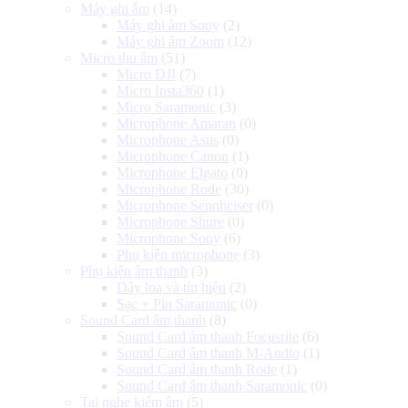
Máy ghi âm
(14)
Máy ghi âm Sony
(2)
Máy ghi âm Zoom
(12)
Micro thu âm
(51)
Micro DJI
(7)
Micro Insta360
(1)
Micro Saramonic
(3)
Microphone Amaran
(0)
Microphone Asus
(0)
Microphone Canon
(1)
Microphone Elgato
(0)
Microphone Rode
(30)
Microphone Sennheiser
(0)
Microphone Shure
(0)
Microphone Sony
(6)
Phụ kiện microphone
(3)
Phụ kiện âm thanh
(3)
Dây loa và tín hiệu
(2)
Sạc + Pin Saramonic
(0)
Sound Card âm thanh
(8)
Sound Card âm thanh Focusrite
(6)
Sound Card âm thanh M-Audio
(1)
Sound Card âm thanh Rode
(1)
Sound Card âm thanh Saramonic
(0)
Tai nghe kiểm âm
(5)