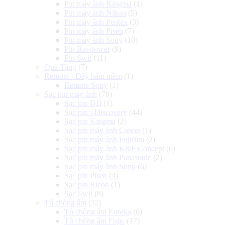
Pin máy ảnh Kingma
(1)
Pin máy ảnh Nikon
(5)
Pin máy ảnh Pentax
(3)
Pin máy ảnh Pisen
(7)
Pin máy ảnh Sony
(10)
Pin Ravpower
(9)
Pin Swit
(11)
Quà Tặng
(7)
Remote - Dây bấm mềm
(1)
Remote Sony
(1)
Sạc pin máy ảnh
(78)
Sạc pin DJI
(1)
Sạc pin i-Discovery
(44)
Sạc pin Kingma
(2)
Sạc pin máy ảnh Canon
(1)
Sạc pin máy ảnh Fujifilm
(2)
Sạc pin máy ảnh K&F Concept
(6)
Sạc pin máy ảnh Panasonic
(2)
Sạc pin máy ảnh Sony
(6)
Sạc pin Pisen
(4)
Sạc pin Ricoh
(1)
Sạc Swit
(8)
Tủ chống ẩm
(32)
Tủ chống ẩm Eureka
(0)
Tủ chống ẩm Fujie
(17)