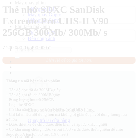
Máy quay phim
Thẻ nhớ SDXC SanDisk
Máy quay DJI
Máy quay Gopro
Extreme Pro UHS-II V90
Máy quay Sony
Phụ kiện máy ảnh
256GB 300Mb/ 300Mb/ s
Thiết bị Studio
Đèn chụp ảnh
Giá
Giá
7.500.000
₫
6.490.000
₫
Tìm
gốc
hiện
kiếm:
là:
tại
Liên Hệ để có giá tốt hơn.
7.500.000 ₫.
là:
6.490.000 ₫.
Thông tin nổi bật của sản phẩm:
– Tốc độ đọc tối đa 300MB/giây
– Tốc độ ghi tối đa 300MB/giây
– Dung lượng lưu trữ 256GB
– Loại thẻ SDXC
Chưa có sản phẩm trong giỏ hàng.
– Có khả năng quay video 4K, 8K và Full HD
– Ghi lại nhiều nội dung hơn mà không bị gián đoạn với dung lượng lưu
trữ lớn
Quay trở lại cửa hàng
– Được thiết kế để chịu được điều kiện và áp lực khắc nghiệt
– Có khả năng chống nước và bụi IP68 và đã được thử nghiệm để chịu
được độ rơi lên tới 5,8 mét (19,6 feet)
Giỏ hàng