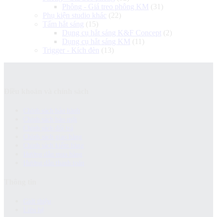
Phông - Giá treo phông KM
(31)
Phụ kiện studio khác
(22)
Tấm hắt sáng
(15)
Dụng cụ hắt sáng K&F Concept
(2)
Dụng cụ hắt sáng KM
(11)
Trigger - Kích đèn
(13)
Điều khoản và chính sách
Chính sách bảo hành
Chính sách bảo mật
Chính sách đổi trả
Chính sách giao hàng
Chinh sách kiểm hàng
Hướng dẫn mua hàng
Hướng dẫn thanh toán
Thông tin
Giới thiệu
Liên hệ