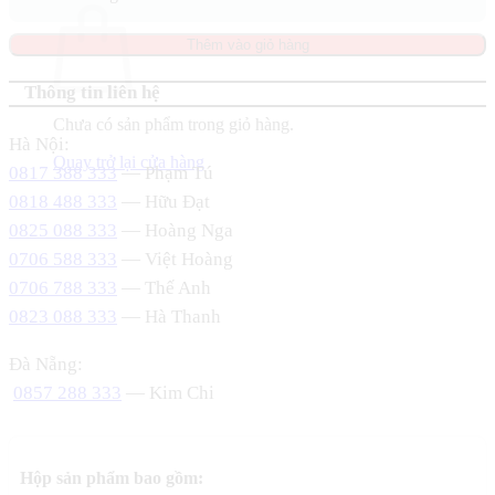
Thêm vào giỏ hàng
Thông tin liên hệ
Chưa có sản phẩm trong giỏ hàng.
Hà Nội:
Quay trở lại cửa hàng
0817 388 333
— Phạm Tú
0818 488 333
— Hữu Đạt
0825 088 333
— Hoàng Nga
0706 588 333
— Việt Hoàng
0706 788 333
— Thế Anh
0823 088 333
— Hà Thanh
Đà Nẵng:
0857 288 333
— Kim Chi
Hộp sản phẩm bao gồm: