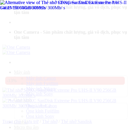
Bỏ
One Camera - Sản phẩm chất lượng, giá vô địch, phục vụ
qua
tận tâm
nội
dung
One Camera - Sản phẩm chất lượng, giá vô địch, phục vụ
tận tâm
Máy ảnh
Máy ảnh Canon
-13%
Máy ảnh Fujifilm
Máy ảnh Nikon
Máy ảnh Sony
Ống kính
Ống kính Canon
Ống kính Fujifilm
Ống kính Sony
Trang chủ
/
Lưu trữ
/
Thẻ nhớ
/
Thẻ nhớ Sandisk
Gimbal
Micro thu âm