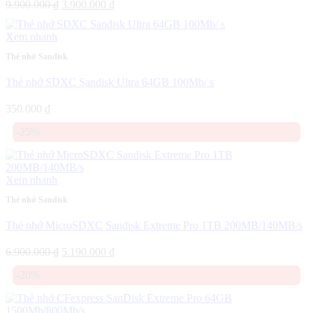
Giá
Giá
9.900.000
₫
3.900.000
₫
gốc
hiện
là:
tại
Xem nhanh
9.900.000 ₫.
là:
3.900.000 ₫.
Thẻ nhớ Sandisk
Thẻ nhớ SDXC Sandisk Ultra 64GB 100Mb/ s
350.000
₫
-25%
Xem nhanh
Thẻ nhớ Sandisk
Thẻ nhớ MicroSDXC Sandisk Extreme Pro 1TB 200MB/140MB/s
Giá
Giá
6.900.000
₫
5.190.000
₫
gốc
hiện
-20%
là:
tại
6.900.000 ₫.
là:
5.190.000 ₫.