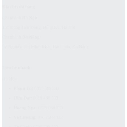
Địa chỉ cửa hàng
Chi nhánh
Hà Nội:
151 Đặng Tiến Đông, Đống Đa, Hà Nội
Chi nhánh
Đà Nẵng:
52 Nguyễn Thị Minh Khai, Hải Châu, Đà Nẵng
Liên hệ nhanh
Hà Nội:
Phạm Tú:
0817 388 333
Hữu Đạt:
0818 488 333
Hoàng Nga:
0825 088 333
Việt Hoàng:
0706 588 333
Thế Anh:
0706 788 333