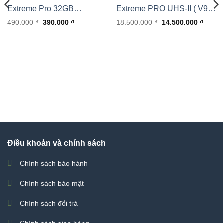
Extreme Pro 32GB
Extreme PRO UHS-II ( V90
100MB/90MB/s
) 512GB 300MB/260MB/s
Giá
Giá
Giá
Giá
490.000
₫
390.000
₫
18.500.000
₫
14.500.000
₫
gốc
hiện
gốc
hiện
là:
tại
là:
tại
490.000 ₫.
là:
18.500.000 ₫.
là:
390.000 ₫.
14.500
Điều khoản và chính sách
Chính sách bảo hành
Chính sách bảo mật
Chính sách đổi trả
Chính sách giao hàng