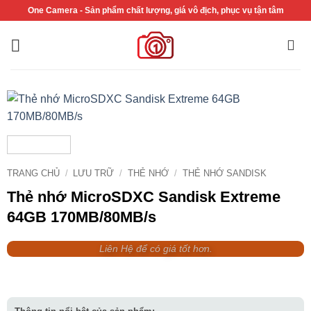
Bỏ
One Camera - Sản phẩm chất lượng, giá vô địch, phục vụ tận tâm
qua
nội
dung
TRANG CHỦ
/
LƯU TRỮ
/
THẺ NHỚ
/
THẺ NHỚ SANDISK
Thẻ nhớ MicroSDXC Sandisk Extreme
64GB 170MB/80MB/s
Liên Hệ để có giá tốt hơn.