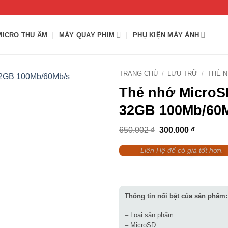
MICRO THU ÂM
MÁY QUAY PHIM
PHỤ KIỆN MÁY ẢNH
TRANG CHỦ
/
LƯU TRỮ
/
THẺ 
Thẻ nhớ MicroS
32GB 100Mb/60
Giá
Giá
650.002
₫
300.000
₫
gốc
hiện
là:
tại
Liên Hệ để có giá tốt hơn.
650.002 ₫.
là:
300.000 
Thông tin nổi bật của sản phẩm:
– Loại sản phẩm
– MicroSD