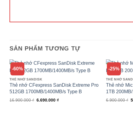
SẢN PHẨM TƯƠNG TỰ
-60%
-25%
THẺ NHỚ SANDISK
THẺ NHỚ SAND
Thẻ nhớ CFexpress SanDisk Extreme Pro
Thẻ nhớ Mic
512GB 1700MB/1400MB/s Type B
1TB 200MB/
Giá
Giá
G
16.900.000
₫
6.690.000
₫
6.900.000
₫
5
gốc
hiện
g
là:
tại
l
16.900.000 ₫.
là:
6
6.690.000 ₫.