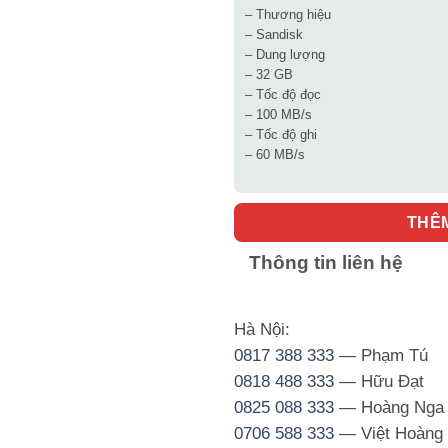
– Thương hiệu
– Sandisk
– Dung lượng
– 32 GB
– Tốc độ đọc
– 100 MB/s
– Tốc độ ghi
– 60 MB/s
THÊ
Thông tin liên hệ
Hà Nội:
0817 388 333
— Phạm Tú
0818 488 333
— Hữu Đạt
0825 088 333
— Hoàng Nga
0706 588 333
— Việt Hoàng