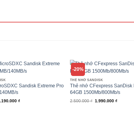
-20%
ISK
THẺ NHỚ SANDISK
roSDXC Sandisk Extreme Pro
Thẻ nhớ CFexpress SanDisk 
140MB/s
64GB 1500Mb/800Mb/s
iá
Giá
Giá
Giá
.190.000
₫
2.500.000
₫
1.990.000
₫
ốc
hiện
gốc
hiện
à:
tại
là:
tại
.900.000 ₫.
là:
2.500.000 ₫.
là:
5.190.000 ₫.
1.990.00