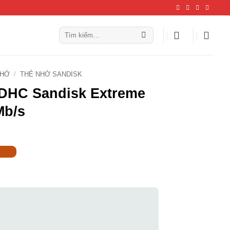
Tìm
kiếm:
NHỚ
/
THẺ NHỚ SANDISK
DHC Sandisk Extreme
Mb/s
₫.