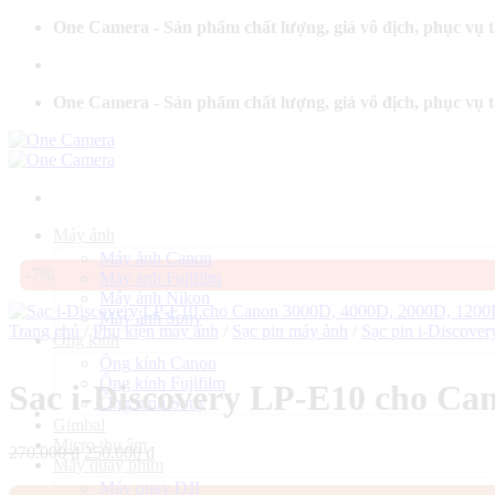
Bỏ
One Camera - Sản phẩm chất lượng, giá vô địch, phục vụ 
qua
nội
dung
One Camera - Sản phẩm chất lượng, giá vô địch, phục vụ 
Máy ảnh
Máy ảnh Canon
-7%
Máy ảnh Fujifilm
Máy ảnh Nikon
Máy ảnh Sony
Trang chủ
/
Phụ kiện máy ảnh
/
Sạc pin máy ảnh
/
Sạc pin i-Discover
Ống kính
Ống kính Canon
Ống kính Fujifilm
Sạc i-Discovery LP-E10 cho Ca
Ống kính Sony
Gimbal
Micro thu âm
Giá
Giá
270.000
₫
250.000
₫
Máy quay phim
gốc
hiện
Máy quay DJI
là:
tại