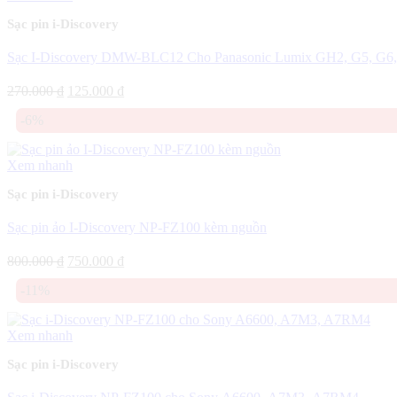
Sạc pin i-Discovery
Sạc I-Discovery DMW-BLC12 Cho Panasonic Lumix GH2, G5, G6
Giá
Giá
270.000
₫
125.000
₫
gốc
hiện
-6%
là:
tại
270.000 ₫.
là:
125.000 ₫.
Xem nhanh
Sạc pin i-Discovery
Sạc pin ảo I-Discovery NP-FZ100 kèm nguồn
Giá
Giá
800.000
₫
750.000
₫
gốc
hiện
-11%
là:
tại
800.000 ₫.
là:
750.000 ₫.
Xem nhanh
Sạc pin i-Discovery