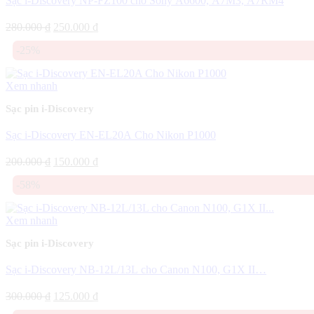
Sạc i-Discovery NP-FZ100 cho Sony A6600, A7M3, A7RM4
Giá
Giá
280.000
₫
250.000
₫
gốc
hiện
-25%
là:
tại
280.000 ₫.
là:
250.000 ₫.
Xem nhanh
Sạc pin i-Discovery
Sạc i-Discovery EN-EL20A Cho Nikon P1000
Giá
Giá
200.000
₫
150.000
₫
gốc
hiện
-58%
là:
tại
200.000 ₫.
là:
150.000 ₫.
Xem nhanh
Sạc pin i-Discovery
Sạc i-Discovery NB-12L/13L cho Canon N100, G1X II…
Giá
Giá
300.000
₫
125.000
₫
gốc
hiện