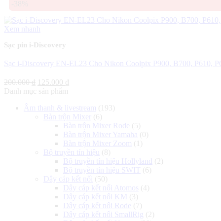
-38%
là:
tại
300.000 ₫.
là:
125.000 ₫.
Xem nhanh
Sạc pin i-Discovery
Sạc i-Discovery EN-EL23 Cho Nikon Coolpix P900, B700, P610, 
Giá
Giá
200.000
₫
125.000
₫
gốc
hiện
Danh mục sản phẩm
là:
tại
Âm thanh & livestream
(193)
200.000 ₫.
là:
Bàn trộn Mixer
(6)
125.000 ₫.
Bàn trộn Mixer Rode
(5)
Bàn trộn Mixer Yamaha
(0)
Bàn trộn Mixer Zoom
(1)
Bộ truyền tín hiệu
(8)
Bộ truyền tín hiệu Hollyland
(2)
Bộ truyền tín hiệu SWIT
(6)
Dây cáp kết nối
(50)
Dây cáp kết nối Atomos
(4)
Dây cáp kết nối KM
(3)
Dây cáp kết nối Rode
(7)
Dây cáp kết nối SmallRig
(2)