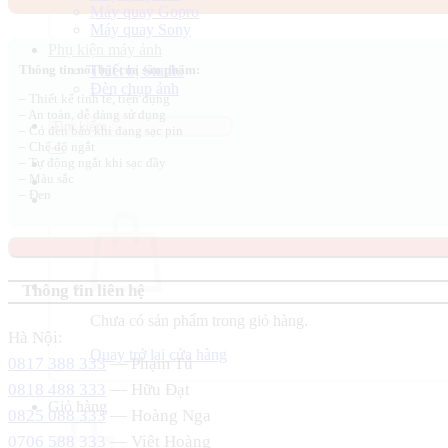
Máy quay Gopro
270.000 ₫.
là:
Máy quay Sony
250.000 ₫.
Phụ kiện máy ảnh
Thiết bị Studio
Thông tin nổi bật của sản phẩm:
Đèn chụp ảnh
– Thiết kế tinh tế, tiện dụng
– An toàn, dễ dàng sử dụng
Tìm
– Có đèn báo khi đang sạc pin
kiếm:
– Chế độ ngắt
– Tự động ngắt khi sạc đầy
– Màu sắc
– Đen
Thông tin liên hệ
Chưa có sản phẩm trong giỏ hàng.
Hà Nội:
Quay trở lại cửa hàng
0817 388 333
— Phạm Tú
0818 488 333
— Hữu Đạt
Giỏ hàng
0825 088 333
— Hoàng Nga
0706 588 333
— Việt Hoàng