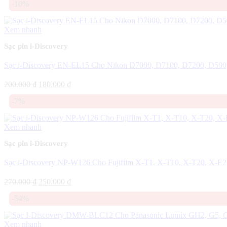
-10%
Xem nhanh
Sạc pin i-Discovery
Sạc i-Discovery EN-EL15 Cho Nikon D7000, D7100, D7200, D500
Giá
Giá
200.000
₫
180.000
₫
gốc
hiện
-7%
là:
tại
200.000 ₫.
là:
180.000 ₫.
Xem nhanh
Sạc pin i-Discovery
Sạc i-Discovery NP-W126 Cho Fujifilm X-T1, X-T10, X-T20, X-E
Giá
Giá
270.000
₫
250.000
₫
gốc
hiện
-54%
là:
tại
270.000 ₫.
là:
250.000 ₫.
Xem nhanh