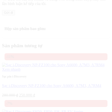
lần bình luận kế tiếp của tôi.
Hộp sản phẩm bao gồm:
Sản phẩm tương tự
-11%
Xem nhanh
Sạc pin i-Discovery
Sạc i-Discovery NP-FZ100 cho Sony A6600, A7M3, A7RM4
Giá
Giá
280.000
₫
250.000
₫
gốc
hiện
-7%
là:
tại
280.000 ₫.
là: