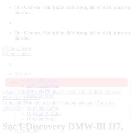
Bỏ
One Camera - Sản phẩm chất lượng, giá vô địch, phục vụ
qua
tận tâm
nội
dung
One Camera - Sản phẩm chất lượng, giá vô địch, phục vụ
tận tâm
Máy ảnh
Máy ảnh Canon
-54%
Máy ảnh Fujifilm
Máy ảnh Nikon
Máy ảnh Sony
Ống kính
Trang chủ
/
Phụ kiện máy ảnh
/
Sạc pin máy ảnh
/
Sạc pin i-
Discovery
Ống kính Canon
Ống kính Fujifilm
Ống kính Sony
Sạc I-Discovery DMW-BLH7,
Gimbal
Micro thu âm