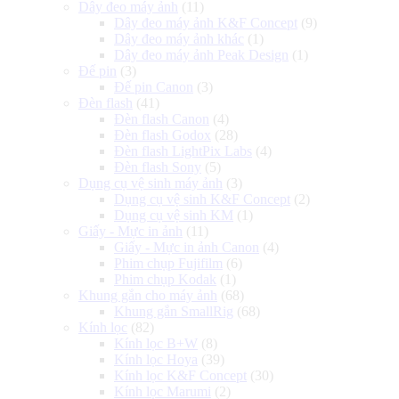
Dây đeo máy ảnh
(11)
Dây đeo máy ảnh K&F Concept
(9)
Dây đeo máy ảnh khác
(1)
Dây đeo máy ảnh Peak Design
(1)
Đế pin
(3)
Đế pin Canon
(3)
Đèn flash
(41)
Đèn flash Canon
(4)
Đèn flash Godox
(28)
Đèn flash LightPix Labs
(4)
Đèn flash Sony
(5)
Dụng cụ vệ sinh máy ảnh
(3)
Dụng cụ vệ sinh K&F Concept
(2)
Dụng cụ vệ sinh KM
(1)
Giấy - Mực in ảnh
(11)
Giấy - Mực in ảnh Canon
(4)
Phim chụp Fujifilm
(6)
Phim chụp Kodak
(1)
Khung gắn cho máy ảnh
(68)
Khung gắn SmallRig
(68)
Kính lọc
(82)
Kính lọc B+W
(8)
Kính lọc Hoya
(39)
Kính lọc K&F Concept
(30)
Kính lọc Marumi
(2)