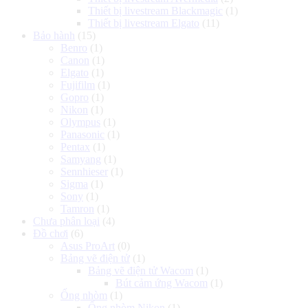
Thiết bị livestream Blackmagic
(1)
Thiết bị livestream Elgato
(11)
Bảo hành
(15)
Benro
(1)
Canon
(1)
Elgato
(1)
Fujifilm
(1)
Gopro
(1)
Nikon
(1)
Olympus
(1)
Panasonic
(1)
Pentax
(1)
Samyang
(1)
Sennhieser
(1)
Sigma
(1)
Sony
(1)
Tamron
(1)
Chưa phân loại
(4)
Đồ chơi
(6)
Asus ProArt
(0)
Bảng vẽ điện tử
(1)
Bảng vẽ điện tử Wacom
(1)
Bút cảm ứng Wacom
(1)
Ống nhòm
(1)
Ống nhòm Nikon
(1)