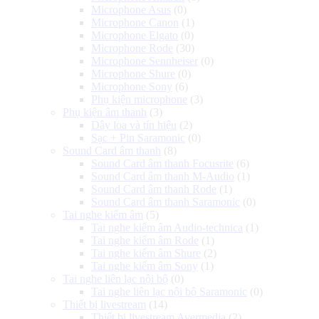
Microphone Asus
(0)
Microphone Canon
(1)
Microphone Elgato
(0)
Microphone Rode
(30)
Microphone Sennheiser
(0)
Microphone Shure
(0)
Microphone Sony
(6)
Phụ kiện microphone
(3)
Phụ kiện âm thanh
(3)
Dây loa và tín hiệu
(2)
Sạc + Pin Saramonic
(0)
Sound Card âm thanh
(8)
Sound Card âm thanh Focusrite
(6)
Sound Card âm thanh M-Audio
(1)
Sound Card âm thanh Rode
(1)
Sound Card âm thanh Saramonic
(0)
Tai nghe kiểm âm
(5)
Tai nghe kiểm âm Audio-technica
(1)
Tai nghe kiểm âm Rode
(1)
Tai nghe kiểm âm Shure
(2)
Tai nghe kiểm âm Sony
(1)
Tai nghe liên lạc nội bộ
(0)
Tai nghe liên lạc nội bộ Saramonic
(0)
Thiết bị livestream
(14)
Thiết bị livestream Avermedia
(2)