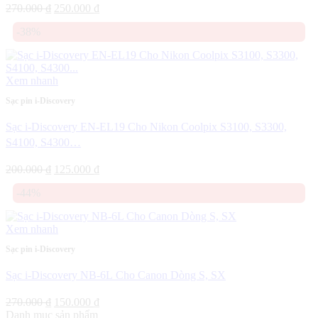
Giá
Giá
270.000
₫
250.000
₫
gốc
hiện
-38%
là:
tại
270.000 ₫.
là:
250.000 ₫.
Xem nhanh
Sạc pin i-Discovery
Sạc i-Discovery EN-EL19 Cho Nikon Coolpix S3100, S3300,
S4100, S4300…
Giá
Giá
200.000
₫
125.000
₫
gốc
hiện
-44%
là:
tại
200.000 ₫.
là:
125.000 ₫.
Xem nhanh
Sạc pin i-Discovery
Sạc i-Discovery NB-6L Cho Canon Dòng S, SX
Giá
Giá
270.000
₫
150.000
₫
gốc
hiện
Danh mục sản phẩm