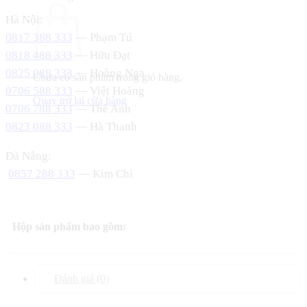
Hà Nội:
0817 388 333
— Phạm Tú
0818 488 333
— Hữu Đạt
0825 088 333
— Hoàng Nga
Chưa có sản phẩm trong giỏ hàng.
0706 588 333
— Việt Hoàng
Quay trở lại cửa hàng
0706 788 333
— Thế Anh
0823 088 333
— Hà Thanh
Đà Nẵng:
0857 288 333
— Kim Chi
Hộp sản phẩm bao gồm:
Đánh giá (0)