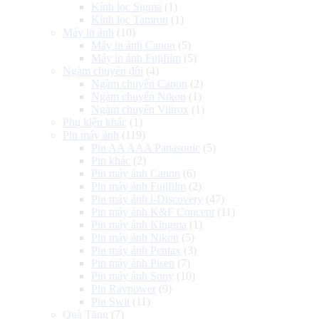
Kính lọc Sigma
(1)
Kính lọc Tamron
(1)
Máy in ảnh
(10)
Máy in ảnh Canon
(5)
Máy in ảnh Fujifilm
(5)
Ngàm chuyển đổi
(4)
Ngàm chuyển Canon
(2)
Ngàm chuyển Nikon
(1)
Ngàm chuyển Viltrox
(1)
Phụ kiện khác
(1)
Pin máy ảnh
(119)
Pin AA AAA Panasonic
(5)
Pin khác
(2)
Pin máy ảnh Canon
(6)
Pin máy ảnh Fujifilm
(2)
Pin máy ảnh i-Discovery
(47)
Pin máy ảnh K&F Concept
(11)
Pin máy ảnh Kingma
(1)
Pin máy ảnh Nikon
(5)
Pin máy ảnh Pentax
(3)
Pin máy ảnh Pisen
(7)
Pin máy ảnh Sony
(10)
Pin Ravpower
(9)
Pin Swit
(11)
Quà Tặng
(7)