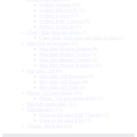
Softbox Aputure
(21)
Softbox DRAGON
(2)
Softbox Godox
(27)
Softbox K&F Concept
(3)
Softbox NANLite
(1)
Lồng - Bàn chụp sản phẩm
(2)
Lồng chụp - Bàn chụp sản phẩm Godox
(2)
Màn hình hỗ trợ quay
(21)
Màn hình Monitor Atomos
(8)
Màn hình Monitor Godox
(1)
Màn hình Monitor Lilliput
(1)
Màn hình Monitor Portkeys
(11)
Máy nhắc chữ
(5)
Máy nhắc chữ Bestview
(3)
Máy nhắc chữ Elgato
(0)
Máy nhắc chữ YiShi
(1)
Phông - Giá treo phông
(32)
Phông - Giá treo phông KM
(31)
Phụ kiện studio khác
(22)
Tấm hắt sáng
(15)
Dụng cụ hắt sáng K&F Concept
(2)
Dụng cụ hắt sáng KM
(11)
Trigger - Kích đèn
(13)