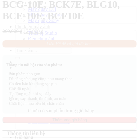
BCG-10E, BCK7E, BLG10,
Máy quay phim
Máy quay DJI
BCE-10E, BCF10E
Máy quay Gopro
Máy quay Sony
Phụ kiện máy ảnh
Giá
Giá
269.000
₫
125.000
₫
Thiết bị Studio
gốc
hiện
Đèn chụp ảnh
là:
tại
Liên Hệ để có giá tốt hơn.
269.000 ₫.
là:
Tìm
125.000 ₫.
kiếm:
Thông tin nổi bật của sản phẩm:
– Sản phẩm nhỏ gọn
– Dễ dàng sử dụng cũng như mang theo
– Có đèn báo khi đang sạc pin
– Chế độ ngắt
– Tự động ngắt khi sạc đầy
– Hỗ trợ sạc nhanh, ổn định, an toàn
– Chất liệu nhựa bền bỉ, chắc chắn
Chưa có sản phẩm trong giỏ hàng.
Thêm vào giỏ hàng
Quay trở lại cửa hàng
Thông tin liên hệ
Giỏ hàng