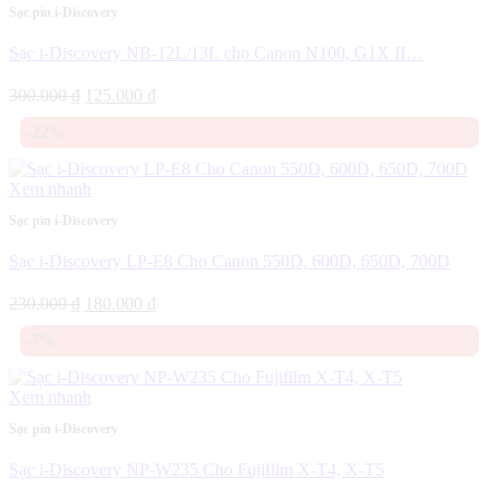
Sạc pin i-Discovery
Sạc i-Discovery NB-12L/13L cho Canon N100, G1X II…
Giá
Giá
300.000
₫
125.000
₫
gốc
hiện
-22%
là:
tại
300.000 ₫.
là:
125.000 ₫.
Xem nhanh
Sạc pin i-Discovery
Sạc i-Discovery LP-E8 Cho Canon 550D, 600D, 650D, 700D
Giá
Giá
230.000
₫
180.000
₫
gốc
hiện
-7%
là:
tại
230.000 ₫.
là:
180.000 ₫.
Xem nhanh
Sạc pin i-Discovery
Sạc i-Discovery NP-W235 Cho Fujifilm X-T4, X-T5