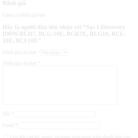
Đánh giá
Chưa có đánh giá nào.
Hãy là người đầu tiên nhận xét “Sạc I-Discovery
DMW-BLH7, BCG-10E, BCK7E, BLG10, BCE-
10E, BCF10E”
Đánh giá của bạn
*
Đánh giá của bạn
*
Tên
*
Email
*
Lưu tên của tôi, email, và trang web trong trình duyệt này cho