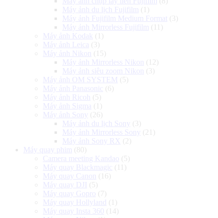
Máy ảnh chụp lấy liền Fujifilm
(8)
Máy ảnh du lịch Fujifilm
(1)
Máy ảnh Fujifilm Medium Format
(3)
Máy ảnh Mirrorless Fujifilm
(11)
Máy ảnh Kodak
(1)
Máy ảnh Leica
(3)
Máy ảnh Nikon
(15)
Máy ảnh Mirrorless Nikon
(12)
Máy ảnh siêu zoom Nikon
(3)
Máy ảnh OM SYSTEM
(5)
Máy ảnh Panasonic
(6)
Máy ảnh Ricoh
(5)
Máy ảnh Sigma
(1)
Máy ảnh Sony
(26)
Máy ảnh du lịch Sony
(3)
Máy ảnh Mirrorless Sony
(21)
Máy ảnh Sony RX
(2)
Máy quay phim
(80)
Camera meeting Kandao
(5)
Máy quay Blackmagic
(11)
Máy quay Canon
(16)
Máy quay DJI
(5)
Máy quay Gopro
(7)
Máy quay Hollyland
(1)
Máy quay Insta 360
(14)