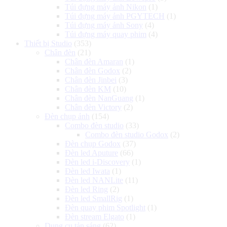
Túi đựng máy ảnh Nikon
(1)
Túi đựng máy ảnh PGYTECH
(1)
Túi đựng máy ảnh Sony
(4)
Túi đựng máy quay phim
(4)
Thiết bị Studio
(353)
Chân đèn
(21)
Chân đèn Amaran
(1)
Chân đèn Godox
(2)
Chân đèn Jinbei
(3)
Chân đèn KM
(10)
Chân đèn NanGuang
(1)
Chân đèn Victory
(2)
Đèn chụp ảnh
(154)
Combo đèn studio
(33)
Combo đèn studio Godox
(2)
Đèn chụp Godox
(37)
Đèn led Aputure
(66)
Đèn led i-Discovery
(1)
Đèn led Iwata
(1)
Đèn led NANLite
(11)
Đèn led Ring
(2)
Đèn led SmallRig
(1)
Đèn quay phim Spotlight
(1)
Đèn stream Elgato
(1)
Dụng cụ tản sáng
(62)