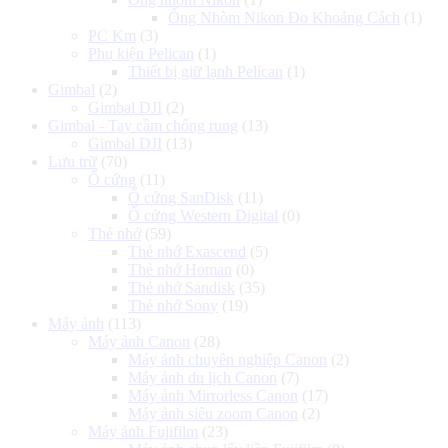
Ống Nhòm Nikon Đo Khoảng Cách
(1)
PC Km
(3)
Phụ kiện Pelican
(1)
Thiết bị giữ lạnh Pelican
(1)
Gimbal
(2)
Gimbal DJI
(2)
Gimbal - Tay cầm chống rung
(13)
Gimbal DJI
(13)
Lưu trữ
(70)
Ổ cứng
(11)
Ổ cứng SanDisk
(11)
Ổ cứng Western Digital
(0)
Thẻ nhớ
(59)
Thẻ nhớ Exascend
(5)
Thẻ nhớ Homan
(0)
Thẻ nhớ Sandisk
(35)
Thẻ nhớ Sony
(19)
Máy ảnh
(113)
Máy ảnh Canon
(28)
Máy ảnh chuyên nghiệp Canon
(2)
Máy ảnh du lịch Canon
(7)
Máy ảnh Mirrorless Canon
(17)
Máy ảnh siêu zoom Canon
(2)
Máy ảnh Fujifilm
(23)