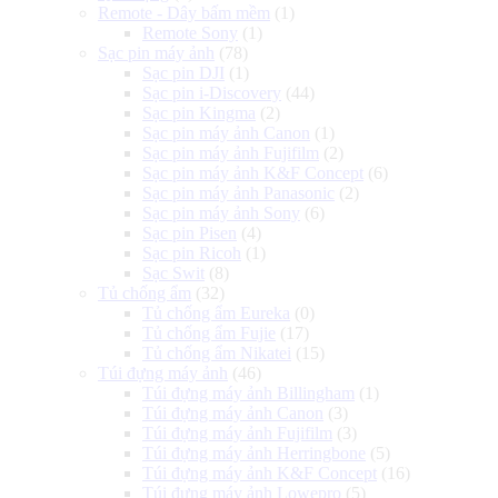
Remote - Dây bấm mềm
(1)
Remote Sony
(1)
Sạc pin máy ảnh
(78)
Sạc pin DJI
(1)
Sạc pin i-Discovery
(44)
Sạc pin Kingma
(2)
Sạc pin máy ảnh Canon
(1)
Sạc pin máy ảnh Fujifilm
(2)
Sạc pin máy ảnh K&F Concept
(6)
Sạc pin máy ảnh Panasonic
(2)
Sạc pin máy ảnh Sony
(6)
Sạc pin Pisen
(4)
Sạc pin Ricoh
(1)
Sạc Swit
(8)
Tủ chống ẩm
(32)
Tủ chống ẩm Eureka
(0)
Tủ chống ẩm Fujie
(17)
Tủ chống ẩm Nikatei
(15)
Túi đựng máy ảnh
(46)
Túi đựng máy ảnh Billingham
(1)
Túi đựng máy ảnh Canon
(3)
Túi đựng máy ảnh Fujifilm
(3)
Túi đựng máy ảnh Herringbone
(5)
Túi đựng máy ảnh K&F Concept
(16)
Túi đựng máy ảnh Lowepro
(5)