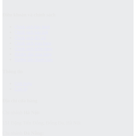
Điều khoản và chính sách
Chính sách bảo hành
Chính sách bảo mật
Chính sách đổi trả
Chính sách giao hàng
Chinh sách kiểm hàng
Hướng dẫn mua hàng
Hướng dẫn thanh toán
Thông tin
Giới thiệu
Liên hệ
Địa chỉ cửa hàng
Chi nhánh
Hà Nội:
151 Đặng Tiến Đông, Đống Đa, Hà Nội
Chi nhánh
Đà Nẵng: