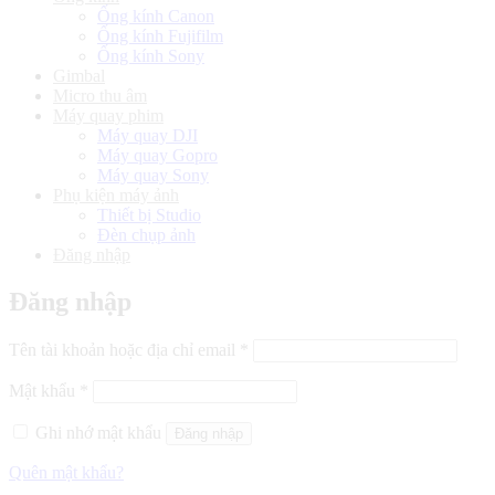
Ống kính Canon
Ống kính Fujifilm
Ống kính Sony
Gimbal
Micro thu âm
Máy quay phim
Máy quay DJI
Máy quay Gopro
Máy quay Sony
Phụ kiện máy ảnh
Thiết bị Studio
Đèn chụp ảnh
Đăng nhập
Đăng nhập
Bắt
Tên tài khoản hoặc địa chỉ email
*
buộc
Bắt
Mật khẩu
*
buộc
Ghi nhớ mật khẩu
Đăng nhập
Quên mật khẩu?