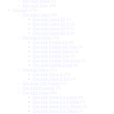
Máy quay Nikon
(1)
Máy quay Sony
(20)
Ống kính
(276)
Ống kính Canon
(60)
Ống kính Canon EF
(1)
Ống kính Canon EF-S
(2)
Ống kính Canon RF
(51)
Ống kính Canon RF-S
(6)
Ống kính Fujifilm
(32)
Ống kính Fujifilm Fix
(8)
Ống kính Fujifilm góc rộng
(5)
Ống kính Fujifilm Macro
(2)
Ống kính Fujifilm Tele
(1)
Ống kính Fujifilm Tele Zoom
(1)
Ống kính Fujifilm Zoom
(6)
Ống kính Nikon
(31)
Ống kính Nikon Z
(25)
Ống kính Nikon Z DX
(3)
Ống Kính OM System
(17)
Ống kính Panasonic
(7)
Ống kính Sigma
(48)
Ống kính Sigma For Canon
(9)
Ống kính Sigma For Fujifilm
(7)
Ống kính Sigma For L-Mount
(2)
Ống kính Sigma For Nikon
(3)