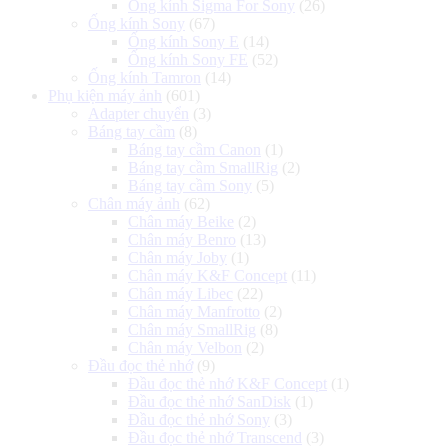
Ống kính Sigma For Sony
(26)
Ống kính Sony
(67)
Ống kính Sony E
(14)
Ống kính Sony FE
(52)
Ống kính Tamron
(14)
Phụ kiện máy ảnh
(601)
Adapter chuyển
(3)
Báng tay cầm
(8)
Báng tay cầm Canon
(1)
Báng tay cầm SmallRig
(2)
Báng tay cầm Sony
(5)
Chân máy ảnh
(62)
Chân máy Beike
(2)
Chân máy Benro
(13)
Chân máy Joby
(1)
Chân máy K&F Concept
(11)
Chân máy Libec
(22)
Chân máy Manfrotto
(2)
Chân máy SmallRig
(8)
Chân máy Velbon
(2)
Đầu đọc thẻ nhớ
(9)
Đầu đọc thẻ nhớ K&F Concept
(1)
Đầu đọc thẻ nhớ SanDisk
(1)
Đầu đọc thẻ nhớ Sony
(3)
Đầu đọc thẻ nhớ Transcend
(3)