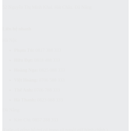
52 Nguyễn Thị Minh Khai, Hải Châu, Đà Nẵng
Liên hệ nhanh
Hà Nội:
Phạm Tú:
0817 388 333
Hữu Đạt:
0818 488 333
Hoàng Nga:
0825 088 333
Việt Hoàng:
0706 588 333
Thế Anh:
0706 788 333
Hà Thanh:
0823 088 333
Đà Nẵng:
Kim Chi: 0857 288 333
(
Luôn cố gắng hỗ trợ cả trong và ngoài giờ hành chính.
)