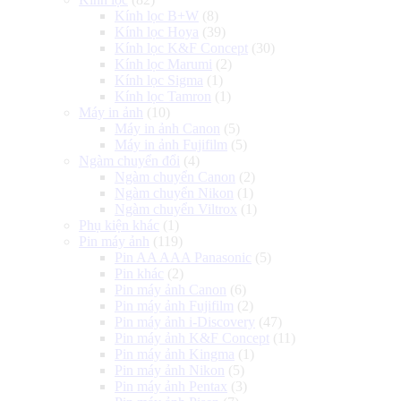
Kính lọc B+W
(8)
Kính lọc Hoya
(39)
Kính lọc K&F Concept
(30)
Kính lọc Marumi
(2)
Kính lọc Sigma
(1)
Kính lọc Tamron
(1)
Máy in ảnh
(10)
Máy in ảnh Canon
(5)
Máy in ảnh Fujifilm
(5)
Ngàm chuyển đổi
(4)
Ngàm chuyển Canon
(2)
Ngàm chuyển Nikon
(1)
Ngàm chuyển Viltrox
(1)
Phụ kiện khác
(1)
Pin máy ảnh
(119)
Pin AA AAA Panasonic
(5)
Pin khác
(2)
Pin máy ảnh Canon
(6)
Pin máy ảnh Fujifilm
(2)
Pin máy ảnh i-Discovery
(47)
Pin máy ảnh K&F Concept
(11)
Pin máy ảnh Kingma
(1)
Pin máy ảnh Nikon
(5)
Pin máy ảnh Pentax
(3)