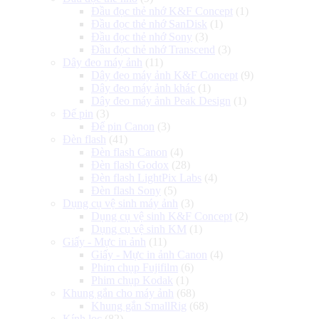
Đầu đọc thẻ nhớ K&F Concept
(1)
Đầu đọc thẻ nhớ SanDisk
(1)
Đầu đọc thẻ nhớ Sony
(3)
Đầu đọc thẻ nhớ Transcend
(3)
Dây đeo máy ảnh
(11)
Dây đeo máy ảnh K&F Concept
(9)
Dây đeo máy ảnh khác
(1)
Dây đeo máy ảnh Peak Design
(1)
Đế pin
(3)
Đế pin Canon
(3)
Đèn flash
(41)
Đèn flash Canon
(4)
Đèn flash Godox
(28)
Đèn flash LightPix Labs
(4)
Đèn flash Sony
(5)
Dụng cụ vệ sinh máy ảnh
(3)
Dụng cụ vệ sinh K&F Concept
(2)
Dụng cụ vệ sinh KM
(1)
Giấy - Mực in ảnh
(11)
Giấy - Mực in ảnh Canon
(4)
Phim chụp Fujifilm
(6)
Phim chụp Kodak
(1)
Khung gắn cho máy ảnh
(68)
Khung gắn SmallRig
(68)
Kính lọc
(82)