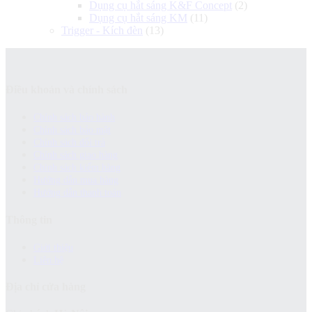
Dụng cụ hắt sáng K&F Concept
(2)
Dụng cụ hắt sáng KM
(11)
Trigger - Kích đèn
(13)
Điều khoản và chính sách
Chính sách bảo hành
Chính sách bảo mật
Chính sách đổi trả
Chính sách giao hàng
Chinh sách kiểm hàng
Hướng dẫn mua hàng
Hướng dẫn thanh toán
Thông tin
Giới thiệu
Liên hệ
Địa chỉ cửa hàng