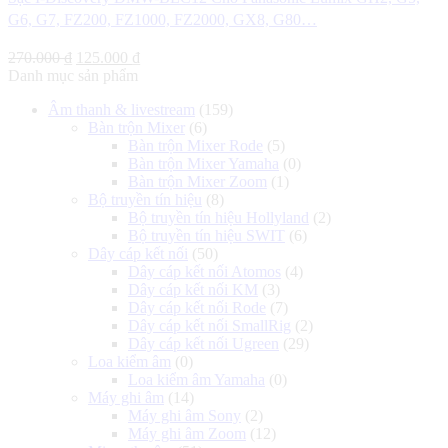
G6, G7, FZ200, FZ1000, FZ2000, GX8, G80…
Giá
Giá
270.000
₫
125.000
₫
gốc
hiện
Danh mục sản phẩm
là:
tại
Âm thanh & livestream
(159)
270.000 ₫.
là:
Bàn trộn Mixer
(6)
125.000 ₫.
Bàn trộn Mixer Rode
(5)
Bàn trộn Mixer Yamaha
(0)
Bàn trộn Mixer Zoom
(1)
Bộ truyền tín hiệu
(8)
Bộ truyền tín hiệu Hollyland
(2)
Bộ truyền tín hiệu SWIT
(6)
Dây cáp kết nối
(50)
Dây cáp kết nối Atomos
(4)
Dây cáp kết nối KM
(3)
Dây cáp kết nối Rode
(7)
Dây cáp kết nối SmallRig
(2)
Dây cáp kết nối Ugreen
(29)
Loa kiểm âm
(0)
Loa kiểm âm Yamaha
(0)
Máy ghi âm
(14)
Máy ghi âm Sony
(2)
Máy ghi âm Zoom
(12)