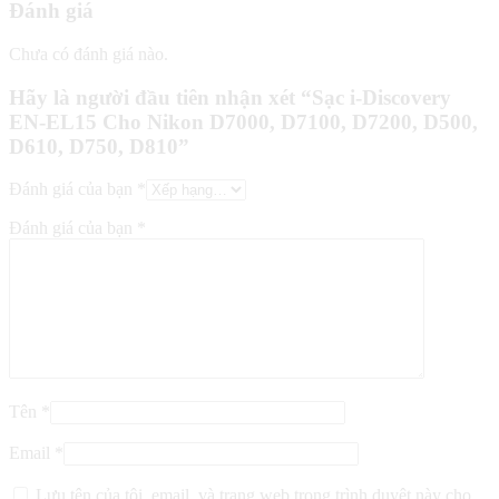
Đánh giá
Chưa có đánh giá nào.
Hãy là người đầu tiên nhận xét “Sạc i-Discovery
EN-EL15 Cho Nikon D7000, D7100, D7200, D500,
D610, D750, D810”
Đánh giá của bạn
*
Đánh giá của bạn
*
Tên
*
Email
*
Lưu tên của tôi, email, và trang web trong trình duyệt này cho