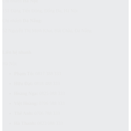
Chi nhánh
Hà Nội:
151 Đặng Tiến Đông, Đống Đa, Hà Nội
Chi nhánh
Đà Nẵng:
52 Nguyễn Thị Minh Khai, Hải Châu, Đà Nẵng
Liên hệ nhanh
Hà Nội:
Phạm Tú:
0817 388 333
Hữu Đạt:
0818 488 333
Hoàng Nga:
0825 088 333
Việt Hoàng:
0706 588 333
Thế Anh:
0706 788 333
Hà Thanh:
0823 088 333