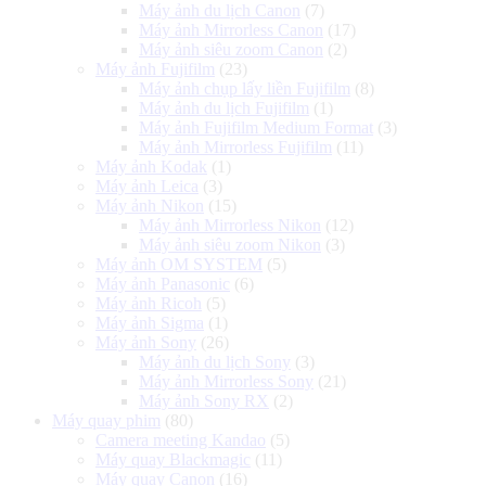
Máy ảnh du lịch Canon
(7)
Máy ảnh Mirrorless Canon
(17)
Máy ảnh siêu zoom Canon
(2)
Máy ảnh Fujifilm
(23)
Máy ảnh chụp lấy liền Fujifilm
(8)
Máy ảnh du lịch Fujifilm
(1)
Máy ảnh Fujifilm Medium Format
(3)
Máy ảnh Mirrorless Fujifilm
(11)
Máy ảnh Kodak
(1)
Máy ảnh Leica
(3)
Máy ảnh Nikon
(15)
Máy ảnh Mirrorless Nikon
(12)
Máy ảnh siêu zoom Nikon
(3)
Máy ảnh OM SYSTEM
(5)
Máy ảnh Panasonic
(6)
Máy ảnh Ricoh
(5)
Máy ảnh Sigma
(1)
Máy ảnh Sony
(26)
Máy ảnh du lịch Sony
(3)
Máy ảnh Mirrorless Sony
(21)
Máy ảnh Sony RX
(2)
Máy quay phim
(80)
Camera meeting Kandao
(5)
Máy quay Blackmagic
(11)
Máy quay Canon
(16)