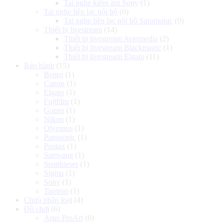
Tai nghe kiểm âm Sony
(1)
Tai nghe liên lạc nội bộ
(0)
Tai nghe liên lạc nội bộ Saramonic
(0)
Thiết bị livestream
(14)
Thiết bị livestream Avermedia
(2)
Thiết bị livestream Blackmagic
(1)
Thiết bị livestream Elgato
(11)
Bảo hành
(15)
Benro
(1)
Canon
(1)
Elgato
(1)
Fujifilm
(1)
Gopro
(1)
Nikon
(1)
Olympus
(1)
Panasonic
(1)
Pentax
(1)
Samyang
(1)
Sennhieser
(1)
Sigma
(1)
Sony
(1)
Tamron
(1)
Chưa phân loại
(4)
Đồ chơi
(6)
Asus ProArt
(0)