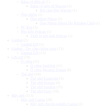
Bảng vẽ điện tử
(1)
Bảng vẽ điện tử Wacom
(1)
Bút cảm ứng Wacom
(1)
Ống nhòm
(1)
Ống nhòm Nikon
(1)
Ống Nhòm Nikon Đo Khoảng Cách
(1)
PC Km
(3)
Phụ kiện Pelican
(1)
Thiết bị giữ lạnh Pelican
(1)
Gimbal
(2)
Gimbal DJI
(2)
Gimbal - Tay cầm chống rung
(13)
Gimbal DJI
(13)
Lưu trữ
(70)
Ổ cứng
(11)
Ổ cứng SanDisk
(11)
Ổ cứng Western Digital
(0)
Thẻ nhớ
(59)
Thẻ nhớ Exascend
(5)
Thẻ nhớ Homan
(0)
Thẻ nhớ Sandisk
(35)
Thẻ nhớ Sony
(19)
Máy ảnh
(113)
Máy ảnh Canon
(28)
Máy ảnh chuyên nghiệp Canon
(2)