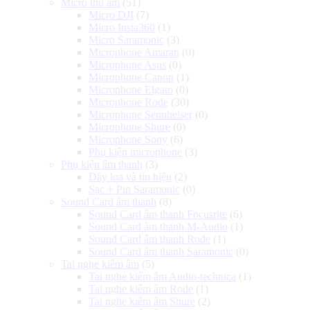
Micro thu âm
(51)
Micro DJI
(7)
Micro Insta360
(1)
Micro Saramonic
(3)
Microphone Amaran
(0)
Microphone Asus
(0)
Microphone Canon
(1)
Microphone Elgato
(0)
Microphone Rode
(30)
Microphone Sennheiser
(0)
Microphone Shure
(0)
Microphone Sony
(6)
Phụ kiện microphone
(3)
Phụ kiện âm thanh
(3)
Dây loa và tín hiệu
(2)
Sạc + Pin Saramonic
(0)
Sound Card âm thanh
(8)
Sound Card âm thanh Focusrite
(6)
Sound Card âm thanh M-Audio
(1)
Sound Card âm thanh Rode
(1)
Sound Card âm thanh Saramonic
(0)
Tai nghe kiểm âm
(5)
Tai nghe kiểm âm Audio-technica
(1)
Tai nghe kiểm âm Rode
(1)
Tai nghe kiểm âm Shure
(2)