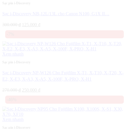
Sạc pin i-Discovery
Sạc i-Discovery NB-12L/13L cho Canon N100, G1X II…
Giá
Giá
300.000
₫
125.000
₫
gốc
hiện
-7%
là:
tại
300.000 ₫.
là:
125.000 ₫.
Xem nhanh
Sạc pin i-Discovery
Sạc i-Discovery NP-W126 Cho Fujifilm X-T1, X-T10, X-T20, X-
E2, X-E3, X-A3, X-A5, X-100F, X-PRO, X-H1
Giá
Giá
270.000
₫
250.000
₫
gốc
hiện
-46%
là:
tại
270.000 ₫.
là:
250.000 ₫.
Xem nhanh
Sạc pin i-Discovery