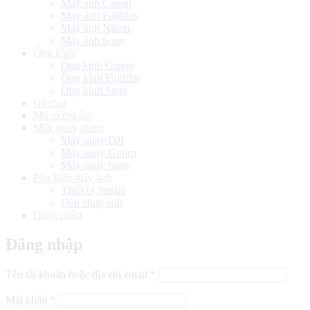
Máy ảnh Canon
Máy ảnh Fujifilm
Máy ảnh Nikon
Máy ảnh Sony
Ống kính
Ống kính Canon
Ống kính Fujifilm
Ống kính Sony
Gimbal
Micro thu âm
Máy quay phim
Máy quay DJI
Máy quay Gopro
Máy quay Sony
Phụ kiện máy ảnh
Thiết bị Studio
Đèn chụp ảnh
Đăng nhập
Đăng nhập
Bắt
Tên tài khoản hoặc địa chỉ email
*
buộc
Bắt
Mật khẩu
*