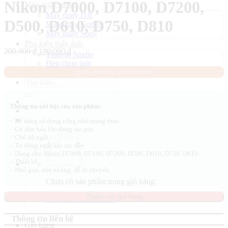
Nikon D7000, D7100, D7200,
Máy quay phim
Máy quay DJI
D500, D610, D750, D810
Máy quay Gopro
Máy quay Sony
Phụ kiện máy ảnh
Giá
Giá
200.000
₫
180.000
₫
Thiết bị Studio
gốc
hiện
Đèn chụp ảnh
là:
tại
Liên Hệ để có giá tốt hơn.
200.000 ₫.
là:
Tìm
180.000 ₫.
kiếm:
Thông tin nổi bật của sản phẩm:
– Dễ dàng sử dụng cũng như mang theo
– Có đèn báo khi đang sạc pin
– Chế độ ngắt
– Tự động ngắt khi sạc đầy
– Dùng cho Nikon D7000, D7100, D7200, D500, D610, D750, D810…
– Thiết kế
– Nhỏ gọn, nhẹ nhàng, dễ di chuyển
Chưa có sản phẩm trong giỏ hàng.
Thêm vào giỏ hàng
Quay trở lại cửa hàng
Thông tin liên hệ
Giỏ hàng