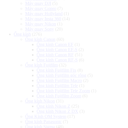
Máy quay DJI
(5)
Máy quay Gopro
(7)
Máy quay Hollyland
(1)
Máy quay Insta 360
(14)
Máy quay Nikon
(1)
Máy quay Sony
(20)
Ống kính
(276)
Ống kính Canon
(60)
Ống kính Canon EF
(1)
Ống kính Canon EF-S
(2)
Ống kính Canon RF
(51)
Ống kính Canon RF-S
(6)
Ống kính Fujifilm
(32)
Ống kính Fujifilm Fix
(8)
Ống kính Fujifilm góc rộng
(5)
Ống kính Fujifilm Macro
(2)
Ống kính Fujifilm Tele
(1)
Ống kính Fujifilm Tele Zoom
(1)
Ống kính Fujifilm Zoom
(6)
Ống kính Nikon
(31)
Ống kính Nikon Z
(25)
Ống kính Nikon Z DX
(3)
Ống Kính OM System
(17)
Ống kính Panasonic
(7)
Ống kính Sigma
(48)