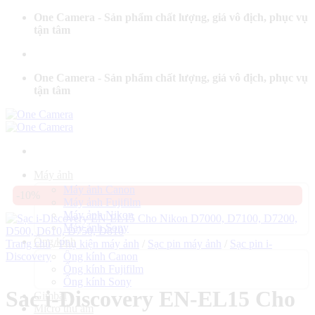
Bỏ
One Camera - Sản phẩm chất lượng, giá vô địch, phục vụ
qua
tận tâm
nội
dung
One Camera - Sản phẩm chất lượng, giá vô địch, phục vụ
tận tâm
Máy ảnh
Máy ảnh Canon
-10%
Máy ảnh Fujifilm
Máy ảnh Nikon
Máy ảnh Sony
Ống kính
Trang chủ
/
Phụ kiện máy ảnh
/
Sạc pin máy ảnh
/
Sạc pin i-
Discovery
Ống kính Canon
Ống kính Fujifilm
Ống kính Sony
Sạc i-Discovery EN-EL15 Cho
Gimbal
Micro thu âm