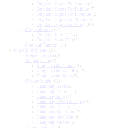
Ống kính Sigma For Canon
(9)
Ống kính Sigma For Fujifilm
(7)
Ống kính Sigma For L-Mount
(2)
Ống kính Sigma For Nikon
(3)
Ống kính Sigma For Sony
(26)
Ống kính Sony
(67)
Ống kính Sony E
(14)
Ống kính Sony FE
(52)
Ống kính Tamron
(14)
Phụ kiện máy ảnh
(601)
Adapter chuyển
(3)
Báng tay cầm
(8)
Báng tay cầm Canon
(1)
Báng tay cầm SmallRig
(2)
Báng tay cầm Sony
(5)
Chân máy ảnh
(62)
Chân máy Beike
(2)
Chân máy Benro
(13)
Chân máy Joby
(1)
Chân máy K&F Concept
(11)
Chân máy Libec
(22)
Chân máy Manfrotto
(2)
Chân máy SmallRig
(8)
Chân máy Velbon
(2)
Đầu đọc thẻ nhớ
(9)