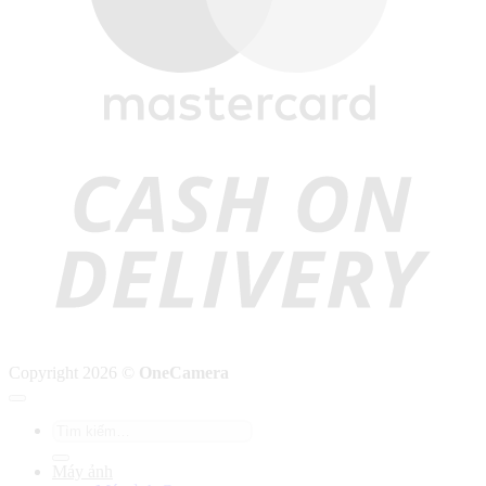
C
D
Copyright 2026 ©
OneCamera
Tìm
kiếm:
Máy ảnh