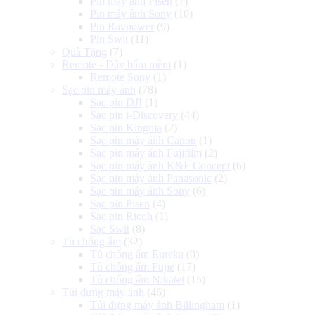
Pin máy ảnh Pisen
(7)
Pin máy ảnh Sony
(10)
Pin Ravpower
(9)
Pin Swit
(11)
Quà Tặng
(7)
Remote - Dây bấm mềm
(1)
Remote Sony
(1)
Sạc pin máy ảnh
(78)
Sạc pin DJI
(1)
Sạc pin i-Discovery
(44)
Sạc pin Kingma
(2)
Sạc pin máy ảnh Canon
(1)
Sạc pin máy ảnh Fujifilm
(2)
Sạc pin máy ảnh K&F Concept
(6)
Sạc pin máy ảnh Panasonic
(2)
Sạc pin máy ảnh Sony
(6)
Sạc pin Pisen
(4)
Sạc pin Ricoh
(1)
Sạc Swit
(8)
Tủ chống ẩm
(32)
Tủ chống ẩm Eureka
(0)
Tủ chống ẩm Fujie
(17)
Tủ chống ẩm Nikatei
(15)
Túi đựng máy ảnh
(46)
Túi đựng máy ảnh Billingham
(1)