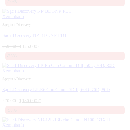
-50%
là:
tại
200.000 ₫.
là:
125.000 ₫.
Xem nhanh
Sạc pin i-Discovery
Sạc i-Discovery NP-BD1/NP-FD1
Giá
Giá
250.000
₫
125.000
₫
gốc
hiện
-33%
là:
tại
250.000 ₫.
là:
125.000 ₫.
Xem nhanh
Sạc pin i-Discovery
Sạc I-Discovery LP-E6 Cho Canon 5D II, 60D, 70D, 80D
Giá
Giá
270.000
₫
180.000
₫
gốc
hiện
-58%
là:
tại
270.000 ₫.
là:
180.000 ₫.
Xem nhanh