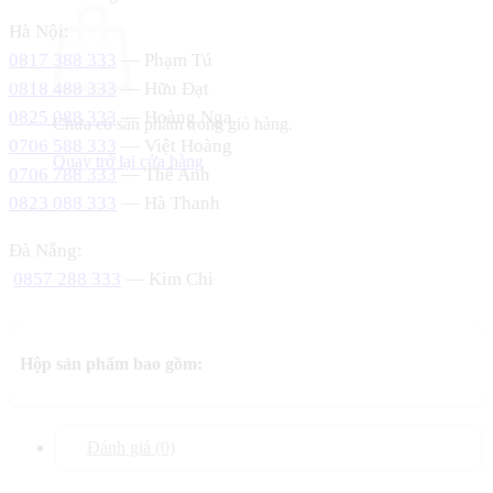
Hà Nội:
0817 388 333
— Phạm Tú
0818 488 333
— Hữu Đạt
0825 088 333
— Hoàng Nga
Chưa có sản phẩm trong giỏ hàng.
0706 588 333
— Việt Hoàng
Quay trở lại cửa hàng
0706 788 333
— Thế Anh
0823 088 333
— Hà Thanh
Đà Nẵng:
0857 288 333
— Kim Chi
Hộp sản phẩm bao gồm:
Đánh giá (0)