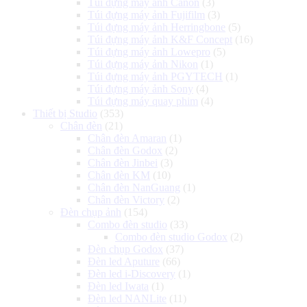
Túi đựng máy ảnh Canon
(3)
Túi đựng máy ảnh Fujifilm
(3)
Túi đựng máy ảnh Herringbone
(5)
Túi đựng máy ảnh K&F Concept
(16)
Túi đựng máy ảnh Lowepro
(5)
Túi đựng máy ảnh Nikon
(1)
Túi đựng máy ảnh PGYTECH
(1)
Túi đựng máy ảnh Sony
(4)
Túi đựng máy quay phim
(4)
Thiết bị Studio
(353)
Chân đèn
(21)
Chân đèn Amaran
(1)
Chân đèn Godox
(2)
Chân đèn Jinbei
(3)
Chân đèn KM
(10)
Chân đèn NanGuang
(1)
Chân đèn Victory
(2)
Đèn chụp ảnh
(154)
Combo đèn studio
(33)
Combo đèn studio Godox
(2)
Đèn chụp Godox
(37)
Đèn led Aputure
(66)
Đèn led i-Discovery
(1)
Đèn led Iwata
(1)
Đèn led NANLite
(11)