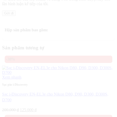
lần bình luận kế tiếp của tôi.
Hộp sản phẩm bao gồm:
Sản phẩm tương tự
-38%
Xem nhanh
Sạc pin i-Discovery
Sạc i-Discovery EN-EL3e cho Nikon D80, D90, D300, D300S,
D700
Giá
Giá
200.000
₫
125.000
₫
gốc
hiện