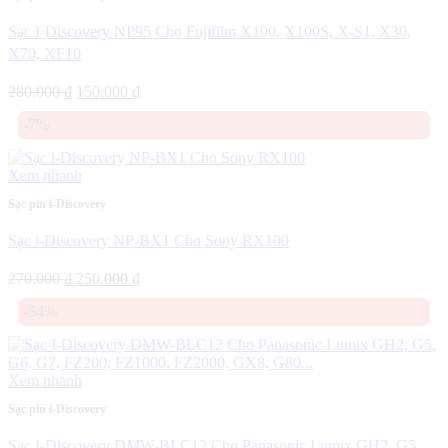
Sạc I-Discovery NP95 Cho Fujifilm X100, X100S, X-S1, X30,
X70, XF10
Giá
Giá
280.000
₫
150.000
₫
gốc
hiện
-7%
là:
tại
280.000 ₫.
là:
150.000 ₫.
Xem nhanh
Sạc pin i-Discovery
Sạc i-Discovery NP-BX1 Cho Sony RX100
Giá
Giá
270.000
₫
250.000
₫
gốc
hiện
-54%
là:
tại
270.000 ₫.
là:
250.000 ₫.
Xem nhanh
Sạc pin i-Discovery
Sạc I-Discovery DMW-BLC12 Cho Panasonic Lumix GH2, G5,