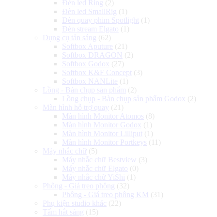
Đèn led Ring
(2)
Đèn led SmallRig
(1)
Đèn quay phim Spotlight
(1)
Đèn stream Elgato
(1)
Dụng cụ tản sáng
(62)
Softbox Aputure
(21)
Softbox DRAGON
(2)
Softbox Godox
(27)
Softbox K&F Concept
(3)
Softbox NANLite
(1)
Lồng - Bàn chụp sản phẩm
(2)
Lồng chụp - Bàn chụp sản phẩm Godox
(2)
Màn hình hỗ trợ quay
(21)
Màn hình Monitor Atomos
(8)
Màn hình Monitor Godox
(1)
Màn hình Monitor Lilliput
(1)
Màn hình Monitor Portkeys
(11)
Máy nhắc chữ
(5)
Máy nhắc chữ Bestview
(3)
Máy nhắc chữ Elgato
(0)
Máy nhắc chữ YiShi
(1)
Phông - Giá treo phông
(32)
Phông - Giá treo phông KM
(31)
Phụ kiện studio khác
(22)
Tấm hắt sáng
(15)