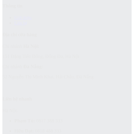
Thông tin
Giới thiệu
Liên hệ
Địa chỉ cửa hàng
Chi nhánh
Hà Nội:
151 Đặng Tiến Đông, Đống Đa, Hà Nội
Chi nhánh
Đà Nẵng:
52 Nguyễn Thị Minh Khai, Hải Châu, Đà Nẵng
Liên hệ nhanh
Hà Nội:
Phạm Tú:
0817 388 333
Hữu Đạt:
0818 488 333