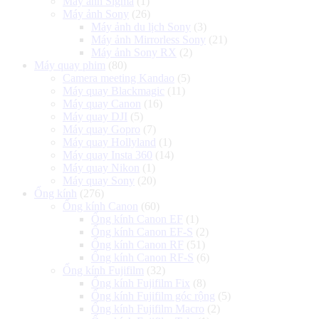
Máy ảnh Sigma
(1)
Máy ảnh Sony
(26)
Máy ảnh du lịch Sony
(3)
Máy ảnh Mirrorless Sony
(21)
Máy ảnh Sony RX
(2)
Máy quay phim
(80)
Camera meeting Kandao
(5)
Máy quay Blackmagic
(11)
Máy quay Canon
(16)
Máy quay DJI
(5)
Máy quay Gopro
(7)
Máy quay Hollyland
(1)
Máy quay Insta 360
(14)
Máy quay Nikon
(1)
Máy quay Sony
(20)
Ống kính
(276)
Ống kính Canon
(60)
Ống kính Canon EF
(1)
Ống kính Canon EF-S
(2)
Ống kính Canon RF
(51)
Ống kính Canon RF-S
(6)
Ống kính Fujifilm
(32)
Ống kính Fujifilm Fix
(8)
Ống kính Fujifilm góc rộng
(5)
Ống kính Fujifilm Macro
(2)