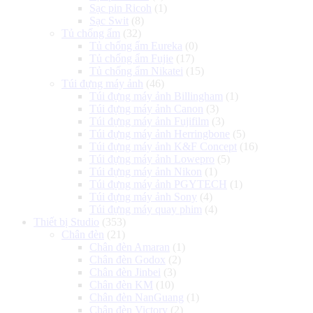
Sạc pin Ricoh
(1)
Sạc Swit
(8)
Tủ chống ẩm
(32)
Tủ chống ẩm Eureka
(0)
Tủ chống ẩm Fujie
(17)
Tủ chống ẩm Nikatei
(15)
Túi đựng máy ảnh
(46)
Túi đựng máy ảnh Billingham
(1)
Túi đựng máy ảnh Canon
(3)
Túi đựng máy ảnh Fujifilm
(3)
Túi đựng máy ảnh Herringbone
(5)
Túi đựng máy ảnh K&F Concept
(16)
Túi đựng máy ảnh Lowepro
(5)
Túi đựng máy ảnh Nikon
(1)
Túi đựng máy ảnh PGYTECH
(1)
Túi đựng máy ảnh Sony
(4)
Túi đựng máy quay phim
(4)
Thiết bị Studio
(353)
Chân đèn
(21)
Chân đèn Amaran
(1)
Chân đèn Godox
(2)
Chân đèn Jinbei
(3)
Chân đèn KM
(10)
Chân đèn NanGuang
(1)
Chân đèn Victory
(2)