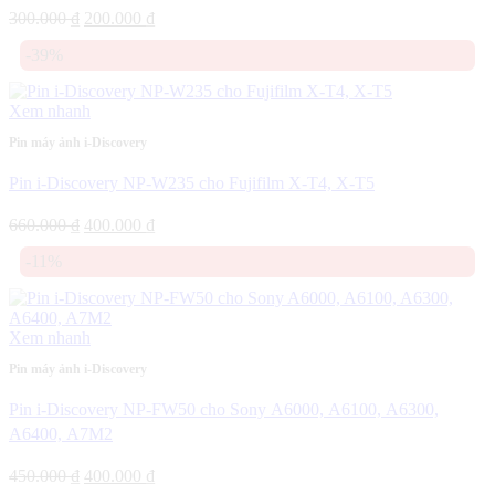
Giá
Giá
300.000
₫
200.000
₫
gốc
hiện
-39%
là:
tại
300.000 ₫.
là:
200.000 ₫.
Xem nhanh
Pin máy ảnh i-Discovery
Pin i-Discovery NP-W235 cho Fujifilm X-T4, X-T5
Giá
Giá
660.000
₫
400.000
₫
gốc
hiện
-11%
là:
tại
660.000 ₫.
là:
400.000 ₫.
Xem nhanh
Pin máy ảnh i-Discovery
Pin i-Discovery NP-FW50 cho Sony A6000, A6100, A6300,
A6400, A7M2
Giá
Giá
450.000
₫
400.000
₫
gốc
hiện