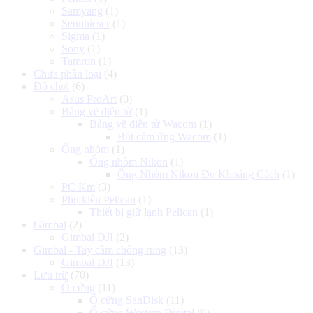
Samyang
(1)
Sennhieser
(1)
Sigma
(1)
Sony
(1)
Tamron
(1)
Chưa phân loại
(4)
Đồ chơi
(6)
Asus ProArt
(0)
Bảng vẽ điện tử
(1)
Bảng vẽ điện tử Wacom
(1)
Bút cảm ứng Wacom
(1)
Ống nhòm
(1)
Ống nhòm Nikon
(1)
Ống Nhòm Nikon Đo Khoảng Cách
(1)
PC Km
(3)
Phụ kiện Pelican
(1)
Thiết bị giữ lạnh Pelican
(1)
Gimbal
(2)
Gimbal DJI
(2)
Gimbal - Tay cầm chống rung
(13)
Gimbal DJI
(13)
Lưu trữ
(70)
Ổ cứng
(11)
Ổ cứng SanDisk
(11)
Ổ cứng Western Digital
(0)