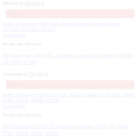
Giá
Giá
300.000
₫
280.000
₫
gốc
hiện
-31%
là:
tại
300.000 ₫.
là:
280.000 ₫.
Xem nhanh
Pin máy ảnh i-Discovery
Pin i-Discovery NP-CP2L cho máy in ảnh Canon Selphy CP1300,
CP1500,CP1200
Giá
Giá
1.090.000
₫
750.000
₫
gốc
hiện
-33%
là:
tại
1.090.000 ₫.
là:
750.000 ₫.
Xem nhanh
Pin máy ảnh i-Discovery
Pin i-Discovery EN-EL10 cho Nikon Coolpix S570, S60, S600,
S700, S3000, S4000, S5100