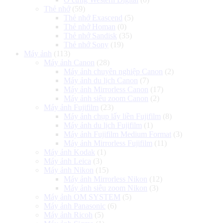
Thẻ nhớ
(59)
Thẻ nhớ Exascend
(5)
Thẻ nhớ Homan
(0)
Thẻ nhớ Sandisk
(35)
Thẻ nhớ Sony
(19)
Máy ảnh
(113)
Máy ảnh Canon
(28)
Máy ảnh chuyên nghiệp Canon
(2)
Máy ảnh du lịch Canon
(7)
Máy ảnh Mirrorless Canon
(17)
Máy ảnh siêu zoom Canon
(2)
Máy ảnh Fujifilm
(23)
Máy ảnh chụp lấy liền Fujifilm
(8)
Máy ảnh du lịch Fujifilm
(1)
Máy ảnh Fujifilm Medium Format
(3)
Máy ảnh Mirrorless Fujifilm
(11)
Máy ảnh Kodak
(1)
Máy ảnh Leica
(3)
Máy ảnh Nikon
(15)
Máy ảnh Mirrorless Nikon
(12)
Máy ảnh siêu zoom Nikon
(3)
Máy ảnh OM SYSTEM
(5)
Máy ảnh Panasonic
(6)
Máy ảnh Ricoh
(5)