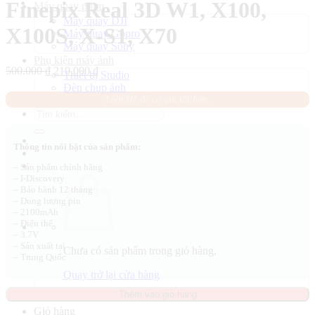
Finepix Real 3D W1, X100,
Máy quay phim
Máy quay DJI
X100S, X-S1, X70
Máy quay Gopro
Máy quay Sony
Phụ kiện máy ảnh
Giá
Giá
500.000
₫
210.000
₫
Thiết bị Studio
gốc
hiện
Đèn chụp ảnh
là:
tại
Liên Hệ để có giá tốt hơn.
500.000 ₫.
là:
Tìm
210.000 ₫.
kiếm:
Thông tin nổi bật của sản phẩm:
– Sản phẩm chính hãng
– I-Discovery
– Bảo hành 12 tháng
– Dung lượng pin
– 2100mAh
– Điện thế
– 3.7V
– Sản xuất tại
Chưa có sản phẩm trong giỏ hàng.
– Trung Quốc
Quay trở lại cửa hàng
Thêm vào giỏ hàng
Giỏ hàng