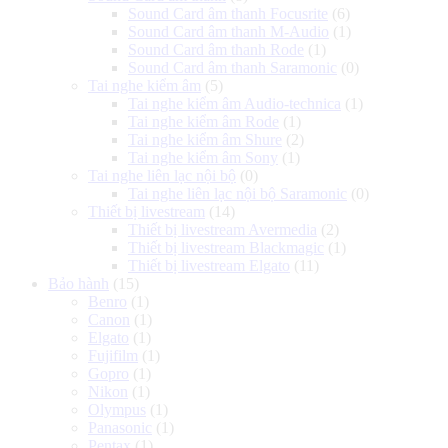
Sound Card âm thanh Focusrite
(6)
Sound Card âm thanh M-Audio
(1)
Sound Card âm thanh Rode
(1)
Sound Card âm thanh Saramonic
(0)
Tai nghe kiểm âm
(5)
Tai nghe kiểm âm Audio-technica
(1)
Tai nghe kiểm âm Rode
(1)
Tai nghe kiểm âm Shure
(2)
Tai nghe kiểm âm Sony
(1)
Tai nghe liên lạc nội bộ
(0)
Tai nghe liên lạc nội bộ Saramonic
(0)
Thiết bị livestream
(14)
Thiết bị livestream Avermedia
(2)
Thiết bị livestream Blackmagic
(1)
Thiết bị livestream Elgato
(11)
Bảo hành
(15)
Benro
(1)
Canon
(1)
Elgato
(1)
Fujifilm
(1)
Gopro
(1)
Nikon
(1)
Olympus
(1)
Panasonic
(1)
Pentax
(1)