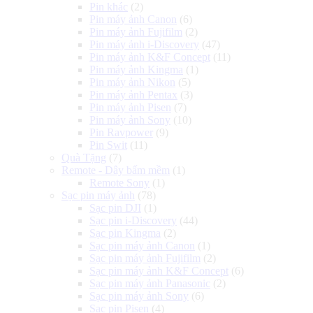
Pin khác
(2)
Pin máy ảnh Canon
(6)
Pin máy ảnh Fujifilm
(2)
Pin máy ảnh i-Discovery
(47)
Pin máy ảnh K&F Concept
(11)
Pin máy ảnh Kingma
(1)
Pin máy ảnh Nikon
(5)
Pin máy ảnh Pentax
(3)
Pin máy ảnh Pisen
(7)
Pin máy ảnh Sony
(10)
Pin Ravpower
(9)
Pin Swit
(11)
Quà Tặng
(7)
Remote - Dây bấm mềm
(1)
Remote Sony
(1)
Sạc pin máy ảnh
(78)
Sạc pin DJI
(1)
Sạc pin i-Discovery
(44)
Sạc pin Kingma
(2)
Sạc pin máy ảnh Canon
(1)
Sạc pin máy ảnh Fujifilm
(2)
Sạc pin máy ảnh K&F Concept
(6)
Sạc pin máy ảnh Panasonic
(2)
Sạc pin máy ảnh Sony
(6)
Sạc pin Pisen
(4)