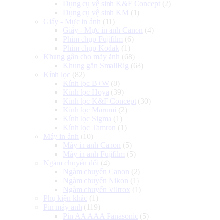
Dụng cụ vệ sinh K&F Concept
(2)
Dụng cụ vệ sinh KM
(1)
Giấy - Mực in ảnh
(11)
Giấy - Mực in ảnh Canon
(4)
Phim chụp Fujifilm
(6)
Phim chụp Kodak
(1)
Khung gắn cho máy ảnh
(68)
Khung gắn SmallRig
(68)
Kính lọc
(82)
Kính lọc B+W
(8)
Kính lọc Hoya
(39)
Kính lọc K&F Concept
(30)
Kính lọc Marumi
(2)
Kính lọc Sigma
(1)
Kính lọc Tamron
(1)
Máy in ảnh
(10)
Máy in ảnh Canon
(5)
Máy in ảnh Fujifilm
(5)
Ngàm chuyển đổi
(4)
Ngàm chuyển Canon
(2)
Ngàm chuyển Nikon
(1)
Ngàm chuyển Viltrox
(1)
Phụ kiện khác
(1)
Pin máy ảnh
(119)
Pin AA AAA Panasonic
(5)