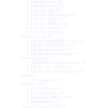
Chân máy Beike
(2)
Chân máy Benro
(13)
Chân máy Joby
(1)
Chân máy K&F Concept
(11)
Chân máy Libec
(22)
Chân máy Manfrotto
(2)
Chân máy SmallRig
(8)
Chân máy Velbon
(2)
Đầu đọc thẻ nhớ
(9)
Đầu đọc thẻ nhớ K&F Concept
(1)
Đầu đọc thẻ nhớ SanDisk
(1)
Đầu đọc thẻ nhớ Sony
(3)
Đầu đọc thẻ nhớ Transcend
(3)
Dây đeo máy ảnh
(11)
Dây đeo máy ảnh K&F Concept
(9)
Dây đeo máy ảnh khác
(1)
Dây đeo máy ảnh Peak Design
(1)
Đế pin
(3)
Đế pin Canon
(3)
Đèn flash
(41)
Đèn flash Canon
(4)
Đèn flash Godox
(28)
Đèn flash LightPix Labs
(4)
Đèn flash Sony
(5)
Dụng cụ vệ sinh máy ảnh
(3)