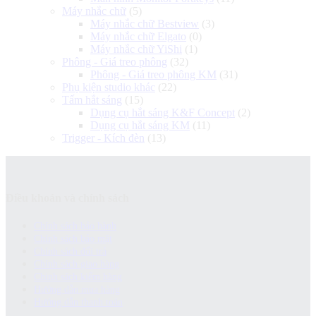
Máy nhắc chữ
(5)
Máy nhắc chữ Bestview
(3)
Máy nhắc chữ Elgato
(0)
Máy nhắc chữ YiShi
(1)
Phông - Giá treo phông
(32)
Phông - Giá treo phông KM
(31)
Phụ kiện studio khác
(22)
Tấm hắt sáng
(15)
Dụng cụ hắt sáng K&F Concept
(2)
Dụng cụ hắt sáng KM
(11)
Trigger - Kích đèn
(13)
Điều khoản và chính sách
Chính sách bảo hành
Chính sách bảo mật
Chính sách đổi trả
Chính sách giao hàng
Chinh sách kiểm hàng
Hướng dẫn mua hàng
Hướng dẫn thanh toán