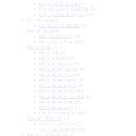
Dây cáp kết nối Rode
(7)
Dây cáp kết nối SmallRig
(2)
Dây cáp kết nối Ugreen
(29)
Loa kiểm âm
(0)
Loa kiểm âm Yamaha
(0)
Máy ghi âm
(14)
Máy ghi âm Sony
(2)
Máy ghi âm Zoom
(12)
Micro thu âm
(51)
Micro DJI
(7)
Micro Insta360
(1)
Micro Saramonic
(3)
Microphone Amaran
(0)
Microphone Asus
(0)
Microphone Canon
(1)
Microphone Elgato
(0)
Microphone Rode
(30)
Microphone Sennheiser
(0)
Microphone Shure
(0)
Microphone Sony
(6)
Phụ kiện microphone
(3)
Phụ kiện âm thanh
(3)
Dây loa và tín hiệu
(2)
Sạc + Pin Saramonic
(0)
Sound Card âm thanh
(8)