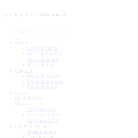
Copyright 2026 ©
OneCamera
Tìm
kiếm:
Máy ảnh
Máy ảnh Canon
Máy ảnh Fujifilm
Máy ảnh Nikon
Máy ảnh Sony
Ống kính
Ống kính Canon
Ống kính Fujifilm
Ống kính Sony
Gimbal
Micro thu âm
Máy quay phim
Máy quay DJI
Máy quay Gopro
Máy quay Sony
Phụ kiện máy ảnh
Thiết bị Studio
Đèn chụp ảnh