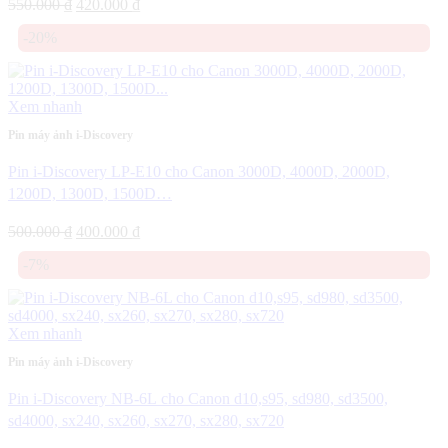
Giá
Giá
550.000
₫
420.000
₫
gốc
hiện
-20%
là:
tại
550.000 ₫.
là:
420.000 ₫.
Xem nhanh
Pin máy ảnh i-Discovery
Pin i-Discovery LP-E10 cho Canon 3000D, 4000D, 2000D,
1200D, 1300D, 1500D…
Giá
Giá
500.000
₫
400.000
₫
gốc
hiện
-7%
là:
tại
500.000 ₫.
là:
400.000 ₫.
Xem nhanh
Pin máy ảnh i-Discovery
Pin i-Discovery NB-6L cho Canon d10,s95, sd980, sd3500,
sd4000, sx240, sx260, sx270, sx280, sx720