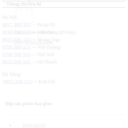
Thông tin liên hệ
Hà Nội:
0817 388 333
— Phạm Tú
0818 488 333
— Hữu Đạt
Chưa có sản phẩm trong giỏ hàng.
0825 088 333
— Hoàng Nga
Quay trở lại cửa hàng
0706 588 333
— Việt Hoàng
0706 788 333
— Thế Anh
0823 088 333
— Hà Thanh
Đà Nẵng:
0857 288 333
— Kim Chi
Hộp sản phẩm bao gồm:
Đánh giá (0)