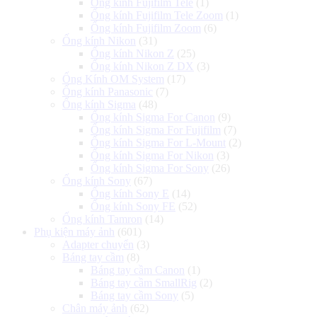
Ống kính Fujifilm Tele
(1)
Ống kính Fujifilm Tele Zoom
(1)
Ống kính Fujifilm Zoom
(6)
Ống kính Nikon
(31)
Ống kính Nikon Z
(25)
Ống kính Nikon Z DX
(3)
Ống Kính OM System
(17)
Ống kính Panasonic
(7)
Ống kính Sigma
(48)
Ống kính Sigma For Canon
(9)
Ống kính Sigma For Fujifilm
(7)
Ống kính Sigma For L-Mount
(2)
Ống kính Sigma For Nikon
(3)
Ống kính Sigma For Sony
(26)
Ống kính Sony
(67)
Ống kính Sony E
(14)
Ống kính Sony FE
(52)
Ống kính Tamron
(14)
Phụ kiện máy ảnh
(601)
Adapter chuyển
(3)
Báng tay cầm
(8)
Báng tay cầm Canon
(1)
Báng tay cầm SmallRig
(2)
Báng tay cầm Sony
(5)
Chân máy ảnh
(62)