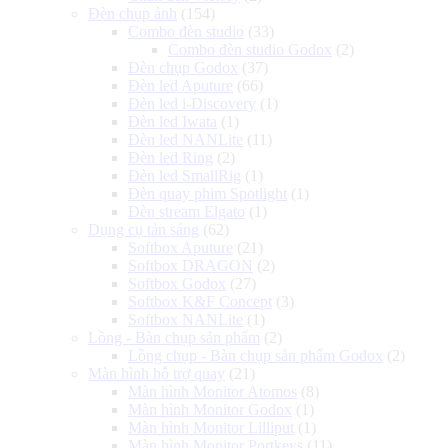
Đèn chụp ảnh
(154)
Combo đèn studio
(33)
Combo đèn studio Godox
(2)
Đèn chụp Godox
(37)
Đèn led Aputure
(66)
Đèn led i-Discovery
(1)
Đèn led Iwata
(1)
Đèn led NANLite
(11)
Đèn led Ring
(2)
Đèn led SmallRig
(1)
Đèn quay phim Spotlight
(1)
Đèn stream Elgato
(1)
Dụng cụ tản sáng
(62)
Softbox Aputure
(21)
Softbox DRAGON
(2)
Softbox Godox
(27)
Softbox K&F Concept
(3)
Softbox NANLite
(1)
Lồng - Bàn chụp sản phẩm
(2)
Lồng chụp - Bàn chụp sản phẩm Godox
(2)
Màn hình hỗ trợ quay
(21)
Màn hình Monitor Atomos
(8)
Màn hình Monitor Godox
(1)
Màn hình Monitor Lilliput
(1)
Màn hình Monitor Portkeys
(11)