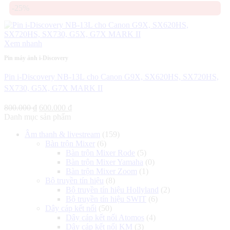
-25%
là:
tại
450.000 ₫.
là:
400.000 ₫.
Xem nhanh
Pin máy ảnh i-Discovery
Pin i-Discovery NB-13L cho Canon G9X, SX620HS, SX720HS,
SX730, G5X, G7X MARK II
Giá
Giá
800.000
₫
600.000
₫
gốc
hiện
Danh mục sản phẩm
là:
tại
Âm thanh & livestream
(159)
800.000 ₫.
là:
Bàn trộn Mixer
(6)
600.000 ₫.
Bàn trộn Mixer Rode
(5)
Bàn trộn Mixer Yamaha
(0)
Bàn trộn Mixer Zoom
(1)
Bộ truyền tín hiệu
(8)
Bộ truyền tín hiệu Hollyland
(2)
Bộ truyền tín hiệu SWIT
(6)
Dây cáp kết nối
(50)
Dây cáp kết nối Atomos
(4)
Dây cáp kết nối KM
(3)