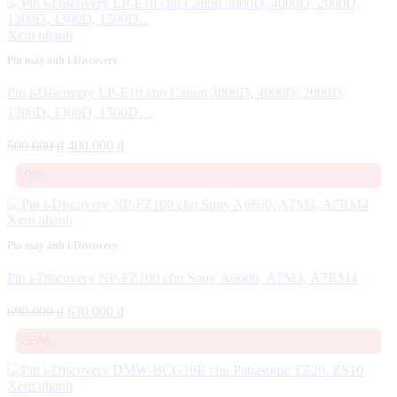
250.000 ₫.
Xem nhanh
Pin máy ảnh i-Discovery
Pin i-Discovery LP-E10 cho Canon 3000D, 4000D, 2000D,
1200D, 1300D, 1500D…
Giá
Giá
500.000
₫
400.000
₫
gốc
hiện
-9%
là:
tại
500.000 ₫.
là:
400.000 ₫.
Xem nhanh
Pin máy ảnh i-Discovery
Pin i-Discovery NP-FZ100 cho Sony A6600, A7M3, A7RM4
Giá
Giá
690.000
₫
630.000
₫
gốc
hiện
-55%
là:
tại
690.000 ₫.
là:
630.000 ₫.
Xem nhanh