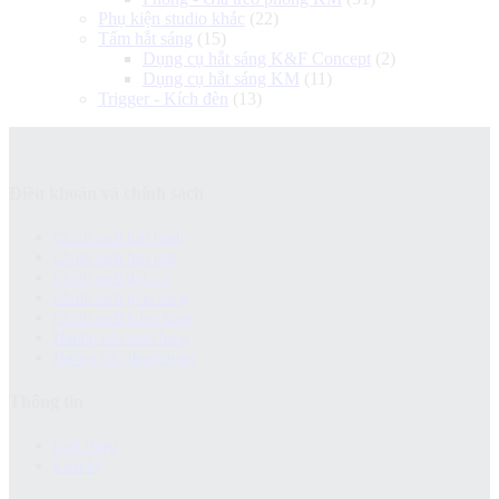
Phụ kiện studio khác
(22)
Tấm hắt sáng
(15)
Dụng cụ hắt sáng K&F Concept
(2)
Dụng cụ hắt sáng KM
(11)
Trigger - Kích đèn
(13)
Điều khoản và chính sách
Chính sách bảo hành
Chính sách bảo mật
Chính sách đổi trả
Chính sách giao hàng
Chinh sách kiểm hàng
Hướng dẫn mua hàng
Hướng dẫn thanh toán
Thông tin
Giới thiệu
Liên hệ