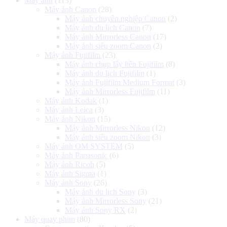
Máy ảnh
(113)
Máy ảnh Canon
(28)
Máy ảnh chuyên nghiệp Canon
(2)
Máy ảnh du lịch Canon
(7)
Máy ảnh Mirrorless Canon
(17)
Máy ảnh siêu zoom Canon
(2)
Máy ảnh Fujifilm
(23)
Máy ảnh chụp lấy liền Fujifilm
(8)
Máy ảnh du lịch Fujifilm
(1)
Máy ảnh Fujifilm Medium Format
(3)
Máy ảnh Mirrorless Fujifilm
(11)
Máy ảnh Kodak
(1)
Máy ảnh Leica
(3)
Máy ảnh Nikon
(15)
Máy ảnh Mirrorless Nikon
(12)
Máy ảnh siêu zoom Nikon
(3)
Máy ảnh OM SYSTEM
(5)
Máy ảnh Panasonic
(6)
Máy ảnh Ricoh
(5)
Máy ảnh Sigma
(1)
Máy ảnh Sony
(26)
Máy ảnh du lịch Sony
(3)
Máy ảnh Mirrorless Sony
(21)
Máy ảnh Sony RX
(2)
Máy quay phim
(80)