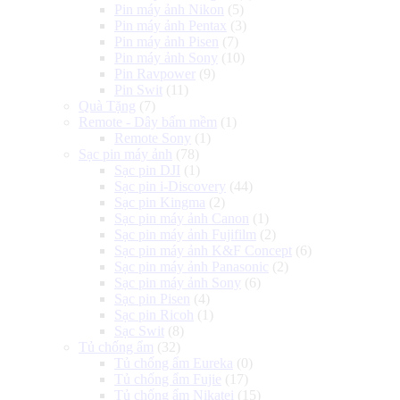
Pin máy ảnh Nikon
(5)
Pin máy ảnh Pentax
(3)
Pin máy ảnh Pisen
(7)
Pin máy ảnh Sony
(10)
Pin Ravpower
(9)
Pin Swit
(11)
Quà Tặng
(7)
Remote - Dây bấm mềm
(1)
Remote Sony
(1)
Sạc pin máy ảnh
(78)
Sạc pin DJI
(1)
Sạc pin i-Discovery
(44)
Sạc pin Kingma
(2)
Sạc pin máy ảnh Canon
(1)
Sạc pin máy ảnh Fujifilm
(2)
Sạc pin máy ảnh K&F Concept
(6)
Sạc pin máy ảnh Panasonic
(2)
Sạc pin máy ảnh Sony
(6)
Sạc pin Pisen
(4)
Sạc pin Ricoh
(1)
Sạc Swit
(8)
Tủ chống ẩm
(32)
Tủ chống ẩm Eureka
(0)
Tủ chống ẩm Fujie
(17)
Tủ chống ẩm Nikatei
(15)