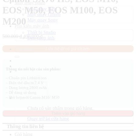
Máy quay phim
EOS M50, EOS M100, EOS
Máy quay DJI
Máy quay Gopro
M200
Máy quay Sony
Phụ kiện máy ảnh
Thiết bị Studio
Giá
Giá
500.000
₫
400.000
₫
Đèn chụp ảnh
gốc
hiện
là:
tại
Tìm
Liên Hệ để có giá tốt hơn.
500.000 ₫.
là:
kiếm:
400.000 ₫.
Thông tin nổi bật của sản phẩm:
– Chuẩn pin Lithium ion
– Điện thế đầu ra 7.4 V
– Dung lượng 2800 mAh
– Dễ dàng sử dụng
– Phù hợp với Canon M10/ M50
Chưa có sản phẩm trong giỏ hàng.
Thêm vào giỏ hàng
Quay trở lại cửa hàng
Thông tin liên hệ
Giỏ hàng