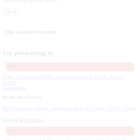
lần bình luận kế tiếp của tôi.
Hộp sản phẩm bao gồm:
Sản phẩm tương tự
-30%
Xem nhanh
Pin máy ảnh i-Discovery
Pin i-Discovery NB-8L cho Canon dòng A A2200, A2500, A3300
Giá
Giá
355.000
₫
250.000
₫
gốc
hiện
-20%
là:
tại
355.000 ₫.
là: