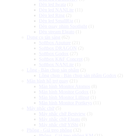
Đèn led Iwata
(1)
Đèn led NANLite
(11)
Đèn led Ring
(2)
Đèn led SmallRig
(1)
Đèn quay phim Spotlight
(1)
Đèn stream Elgato
(1)
Dụng cụ tản sáng
(62)
Softbox Aputure
(21)
Softbox DRAGON
(2)
Softbox Godox
(27)
Softbox K&F Concept
(3)
Softbox NANLite
(1)
Lồng - Bàn chụp sản phẩm
(2)
Lồng chụp - Bàn chụp sản phẩm Godox
(2)
Màn hình hỗ trợ quay
(21)
Màn hình Monitor Atomos
(8)
Màn hình Monitor Godox
(1)
Màn hình Monitor Lilliput
(1)
Màn hình Monitor Portkeys
(11)
Máy nhắc chữ
(5)
Máy nhắc chữ Bestview
(3)
Máy nhắc chữ Elgato
(0)
Máy nhắc chữ YiShi
(1)
Phông - Giá treo phông
(32)
Phông - Giá treo phông KM
(31)