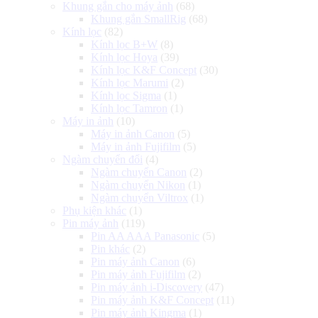
Khung gắn cho máy ảnh
(68)
Khung gắn SmallRig
(68)
Kính lọc
(82)
Kính lọc B+W
(8)
Kính lọc Hoya
(39)
Kính lọc K&F Concept
(30)
Kính lọc Marumi
(2)
Kính lọc Sigma
(1)
Kính lọc Tamron
(1)
Máy in ảnh
(10)
Máy in ảnh Canon
(5)
Máy in ảnh Fujifilm
(5)
Ngàm chuyển đổi
(4)
Ngàm chuyển Canon
(2)
Ngàm chuyển Nikon
(1)
Ngàm chuyển Viltrox
(1)
Phụ kiện khác
(1)
Pin máy ảnh
(119)
Pin AA AAA Panasonic
(5)
Pin khác
(2)
Pin máy ảnh Canon
(6)
Pin máy ảnh Fujifilm
(2)
Pin máy ảnh i-Discovery
(47)
Pin máy ảnh K&F Concept
(11)
Pin máy ảnh Kingma
(1)