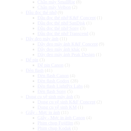
Chân máy SmallRig
(8)
Chân máy Velbon
(2)
Đầu đọc thẻ nhớ
(9)
Đầu đọc thẻ nhớ K&F Concept
(1)
Đầu đọc thẻ nhớ SanDisk
(1)
Đầu đọc thẻ nhớ Sony
(3)
Đầu đọc thẻ nhớ Transcend
(3)
Dây đeo máy ảnh
(11)
Dây đeo máy ảnh K&F Concept
(9)
Dây đeo máy ảnh khác
(1)
Dây đeo máy ảnh Peak Design
(1)
Đế pin
(3)
Đế pin Canon
(3)
Đèn flash
(41)
Đèn flash Canon
(4)
Đèn flash Godox
(28)
Đèn flash LightPix Labs
(4)
Đèn flash Sony
(5)
Dụng cụ vệ sinh máy ảnh
(3)
Dụng cụ vệ sinh K&F Concept
(2)
Dụng cụ vệ sinh KM
(1)
Giấy - Mực in ảnh
(11)
Giấy - Mực in ảnh Canon
(4)
Phim chụp Fujifilm
(6)
Phim chụp Kodak
(1)