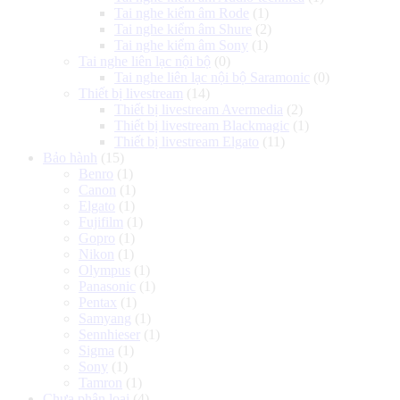
Tai nghe kiểm âm Rode
(1)
Tai nghe kiểm âm Shure
(2)
Tai nghe kiểm âm Sony
(1)
Tai nghe liên lạc nội bộ
(0)
Tai nghe liên lạc nội bộ Saramonic
(0)
Thiết bị livestream
(14)
Thiết bị livestream Avermedia
(2)
Thiết bị livestream Blackmagic
(1)
Thiết bị livestream Elgato
(11)
Bảo hành
(15)
Benro
(1)
Canon
(1)
Elgato
(1)
Fujifilm
(1)
Gopro
(1)
Nikon
(1)
Olympus
(1)
Panasonic
(1)
Pentax
(1)
Samyang
(1)
Sennhieser
(1)
Sigma
(1)
Sony
(1)
Tamron
(1)
Chưa phân loại
(4)