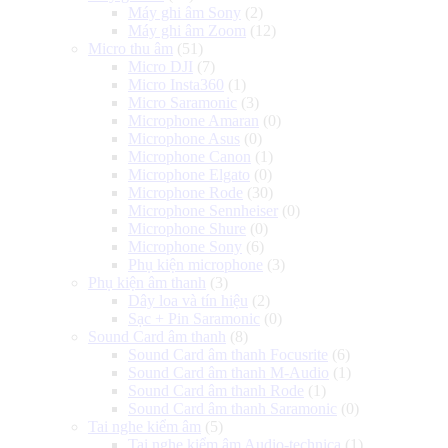
Máy ghi âm Sony
(2)
Máy ghi âm Zoom
(12)
Micro thu âm
(51)
Micro DJI
(7)
Micro Insta360
(1)
Micro Saramonic
(3)
Microphone Amaran
(0)
Microphone Asus
(0)
Microphone Canon
(1)
Microphone Elgato
(0)
Microphone Rode
(30)
Microphone Sennheiser
(0)
Microphone Shure
(0)
Microphone Sony
(6)
Phụ kiện microphone
(3)
Phụ kiện âm thanh
(3)
Dây loa và tín hiệu
(2)
Sạc + Pin Saramonic
(0)
Sound Card âm thanh
(8)
Sound Card âm thanh Focusrite
(6)
Sound Card âm thanh M-Audio
(1)
Sound Card âm thanh Rode
(1)
Sound Card âm thanh Saramonic
(0)
Tai nghe kiểm âm
(5)
Tai nghe kiểm âm Audio-technica
(1)