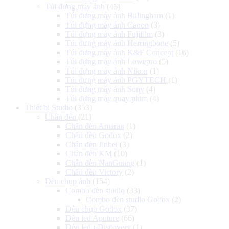
Túi đựng máy ảnh
(46)
Túi đựng máy ảnh Billingham
(1)
Túi đựng máy ảnh Canon
(3)
Túi đựng máy ảnh Fujifilm
(3)
Túi đựng máy ảnh Herringbone
(5)
Túi đựng máy ảnh K&F Concept
(16)
Túi đựng máy ảnh Lowepro
(5)
Túi đựng máy ảnh Nikon
(1)
Túi đựng máy ảnh PGYTECH
(1)
Túi đựng máy ảnh Sony
(4)
Túi đựng máy quay phim
(4)
Thiết bị Studio
(353)
Chân đèn
(21)
Chân đèn Amaran
(1)
Chân đèn Godox
(2)
Chân đèn Jinbei
(3)
Chân đèn KM
(10)
Chân đèn NanGuang
(1)
Chân đèn Victory
(2)
Đèn chụp ảnh
(154)
Combo đèn studio
(33)
Combo đèn studio Godox
(2)
Đèn chụp Godox
(37)
Đèn led Aputure
(66)
Đèn led i-Discovery
(1)