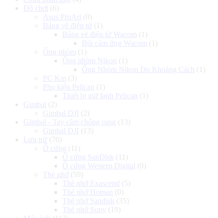
Đồ chơi
(6)
Asus ProArt
(0)
Bảng vẽ điện tử
(1)
Bảng vẽ điện tử Wacom
(1)
Bút cảm ứng Wacom
(1)
Ống nhòm
(1)
Ống nhòm Nikon
(1)
Ống Nhòm Nikon Đo Khoảng Cách
(1)
PC Km
(3)
Phụ kiện Pelican
(1)
Thiết bị giữ lạnh Pelican
(1)
Gimbal
(2)
Gimbal DJI
(2)
Gimbal - Tay cầm chống rung
(13)
Gimbal DJI
(13)
Lưu trữ
(70)
Ổ cứng
(11)
Ổ cứng SanDisk
(11)
Ổ cứng Western Digital
(0)
Thẻ nhớ
(59)
Thẻ nhớ Exascend
(5)
Thẻ nhớ Homan
(0)
Thẻ nhớ Sandisk
(35)
Thẻ nhớ Sony
(19)