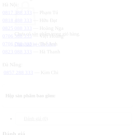
Hà Nội:
0817 388 333
— Phạm Tú
0818 488 333
— Hữu Đạt
0825 088 333
— Hoàng Nga
Chưa có sản phẩm trong giỏ hàng.
0706 588 333
— Việt Hoàng
0706 788 333
— Thế Anh
Quay trở lại cửa hàng
0823 088 333
— Hà Thanh
Đà Nẵng:
0857 288 333
— Kim Chi
Hộp sản phẩm bao gồm:
Đánh giá (0)
Đánh giá