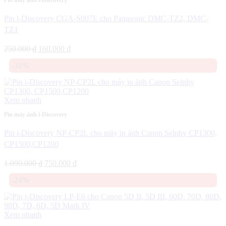
Pin i-Discovery CGA-S007E cho Panasonic DMC-TZ2, DMC-
TZ1
Giá
Giá
250.000
₫
160.000
₫
gốc
hiện
-31%
là:
tại
250.000 ₫.
là:
160.000 ₫.
Xem nhanh
Pin máy ảnh i-Discovery
Pin i-Discovery NP-CP2L cho máy in ảnh Canon Selphy CP1300,
CP1500,CP1200
Giá
Giá
1.090.000
₫
750.000
₫
gốc
hiện
-24%
là:
tại
1.090.000 ₫.
là:
750.000 ₫.
Xem nhanh