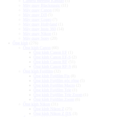
Camera meeting Kandao
(5)
Máy quay Blackmagic
(11)
Máy quay Canon
(16)
Máy quay DJI
(5)
Máy quay Gopro
(7)
Máy quay Hollyland
(1)
Máy quay Insta 360
(14)
Máy quay Nikon
(1)
Máy quay Sony
(20)
Ống kính
(276)
Ống kính Canon
(60)
Ống kính Canon EF
(1)
Ống kính Canon EF-S
(2)
Ống kính Canon RF
(51)
Ống kính Canon RF-S
(6)
Ống kính Fujifilm
(32)
Ống kính Fujifilm Fix
(8)
Ống kính Fujifilm góc rộng
(5)
Ống kính Fujifilm Macro
(2)
Ống kính Fujifilm Tele
(1)
Ống kính Fujifilm Tele Zoom
(1)
Ống kính Fujifilm Zoom
(6)
Ống kính Nikon
(31)
Ống kính Nikon Z
(25)
Ống kính Nikon Z DX
(3)