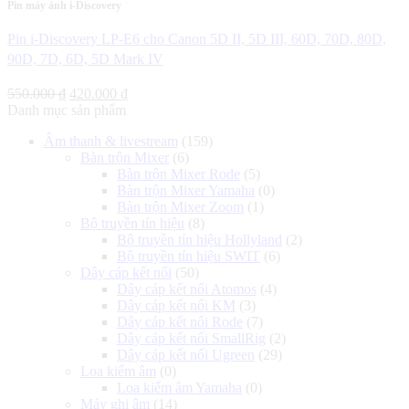
Pin máy ảnh i-Discovery
Pin i-Discovery LP-E6 cho Canon 5D II, 5D III, 60D, 70D, 80D,
90D, 7D, 6D, 5D Mark IV
Giá
Giá
550.000
₫
420.000
₫
gốc
hiện
Danh mục sản phẩm
là:
tại
Âm thanh & livestream
(159)
550.000 ₫.
là:
Bàn trộn Mixer
(6)
420.000 ₫.
Bàn trộn Mixer Rode
(5)
Bàn trộn Mixer Yamaha
(0)
Bàn trộn Mixer Zoom
(1)
Bộ truyền tín hiệu
(8)
Bộ truyền tín hiệu Hollyland
(2)
Bộ truyền tín hiệu SWIT
(6)
Dây cáp kết nối
(50)
Dây cáp kết nối Atomos
(4)
Dây cáp kết nối KM
(3)
Dây cáp kết nối Rode
(7)
Dây cáp kết nối SmallRig
(2)
Dây cáp kết nối Ugreen
(29)
Loa kiểm âm
(0)
Loa kiểm âm Yamaha
(0)
Máy ghi âm
(14)