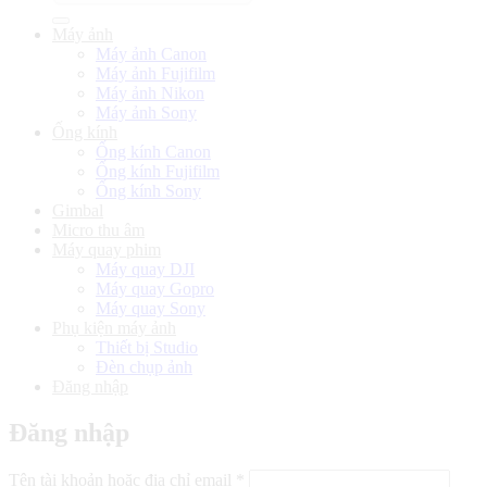
kiếm:
Máy ảnh
Máy ảnh Canon
Máy ảnh Fujifilm
Máy ảnh Nikon
Máy ảnh Sony
Ống kính
Ống kính Canon
Ống kính Fujifilm
Ống kính Sony
Gimbal
Micro thu âm
Máy quay phim
Máy quay DJI
Máy quay Gopro
Máy quay Sony
Phụ kiện máy ảnh
Thiết bị Studio
Đèn chụp ảnh
Đăng nhập
Đăng nhập
Bắt
Tên tài khoản hoặc địa chỉ email
*