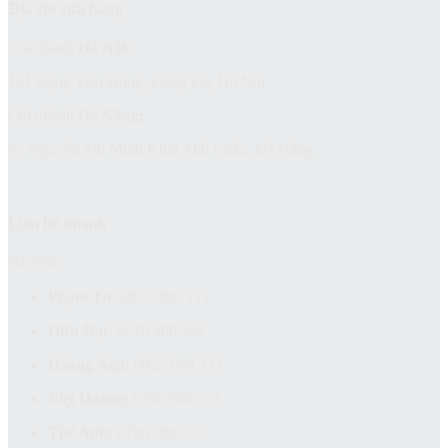
Địa chỉ cửa hàng
Chi nhánh
Hà Nội:
151 Đặng Tiến Đông, Đống Đa, Hà Nội
Chi nhánh
Đà Nẵng:
52 Nguyễn Thị Minh Khai, Hải Châu, Đà Nẵng
Liên hệ nhanh
Hà Nội:
Phạm Tú:
0817 388 333
Hữu Đạt:
0818 488 333
Hoàng Nga:
0825 088 333
Việt Hoàng:
0706 588 333
Thế Anh:
0706 788 333