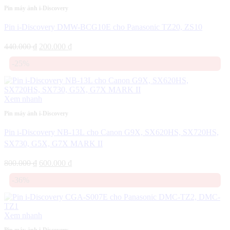
Pin máy ảnh i-Discovery
Pin i-Discovery DMW-BCG10E cho Panasonic TZ20, ZS10
Giá
Giá
440.000
₫
200.000
₫
gốc
hiện
-25%
là:
tại
440.000 ₫.
là:
200.000 ₫.
Xem nhanh
Pin máy ảnh i-Discovery
Pin i-Discovery NB-13L cho Canon G9X, SX620HS, SX720HS,
SX730, G5X, G7X MARK II
Giá
Giá
800.000
₫
600.000
₫
gốc
hiện
-36%
là:
tại
800.000 ₫.
là:
600.000 ₫.
Xem nhanh
Pin máy ảnh i-Discovery