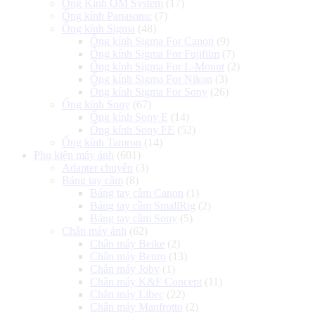
Ống Kính OM System
(17)
Ống kính Panasonic
(7)
Ống kính Sigma
(48)
Ống kính Sigma For Canon
(9)
Ống kính Sigma For Fujifilm
(7)
Ống kính Sigma For L-Mount
(2)
Ống kính Sigma For Nikon
(3)
Ống kính Sigma For Sony
(26)
Ống kính Sony
(67)
Ống kính Sony E
(14)
Ống kính Sony FE
(52)
Ống kính Tamron
(14)
Phụ kiện máy ảnh
(601)
Adapter chuyển
(3)
Báng tay cầm
(8)
Báng tay cầm Canon
(1)
Báng tay cầm SmallRig
(2)
Báng tay cầm Sony
(5)
Chân máy ảnh
(62)
Chân máy Beike
(2)
Chân máy Benro
(13)
Chân máy Joby
(1)
Chân máy K&F Concept
(11)
Chân máy Libec
(22)
Chân máy Manfrotto
(2)