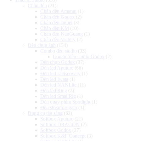
Chân đèn
(21)
Chân đèn Amaran
(1)
Chân đèn Godox
(2)
Chân đèn Jinbei
(3)
Chân đèn KM
(10)
Chân đèn NanGuang
(1)
Chân đèn Victory
(2)
Đèn chụp ảnh
(154)
Combo đèn studio
(33)
Combo đèn studio Godox
(2)
Đèn chụp Godox
(37)
Đèn led Aputure
(66)
Đèn led i-Discovery
(1)
Đèn led Iwata
(1)
Đèn led NANLite
(11)
Đèn led Ring
(2)
Đèn led SmallRig
(1)
Đèn quay phim Spotlight
(1)
Đèn stream Elgato
(1)
Dụng cụ tản sáng
(62)
Softbox Aputure
(21)
Softbox DRAGON
(2)
Softbox Godox
(27)
Softbox K&F Concept
(3)