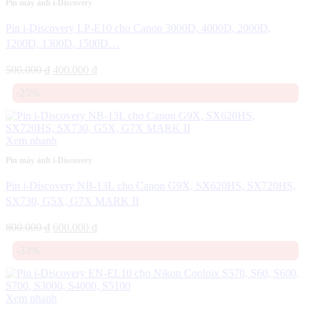
Pin máy ảnh i-Discovery
Pin i-Discovery LP-E10 cho Canon 3000D, 4000D, 2000D,
1200D, 1300D, 1500D…
Giá
Giá
500.000
₫
400.000
₫
gốc
hiện
-25%
là:
tại
500.000 ₫.
là:
400.000 ₫.
Xem nhanh
Pin máy ảnh i-Discovery
Pin i-Discovery NB-13L cho Canon G9X, SX620HS, SX720HS,
SX730, G5X, G7X MARK II
Giá
Giá
800.000
₫
600.000
₫
gốc
hiện
-33%
là:
tại
800.000 ₫.
là:
600.000 ₫.
Xem nhanh