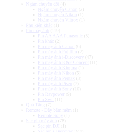
Ngàm chuyển đổi
(4)
Ngàm chuyển Canon
(2)
Ngàm chuyển Nikon
(1)
Ngàm chuyển Viltrox
(1)
Phụ kiện khác
(1)
Pin máy ảnh
(119)
Pin AA AAA Panasonic
(5)
Pin khác
(2)
Pin máy ảnh Canon
(6)
Pin máy ảnh Fujifilm
(2)
Pin máy ảnh i-Discovery
(47)
Pin máy ảnh K&F Concept
(11)
Pin máy ảnh Kingma
(1)
Pin máy ảnh Nikon
(5)
Pin máy ảnh Pentax
(3)
Pin máy ảnh Pisen
(7)
Pin máy ảnh Sony
(10)
Pin Ravpower
(9)
Pin Swit
(11)
Quà Tặng
(7)
Remote - Dây bấm mềm
(1)
Remote Sony
(1)
Sạc pin máy ảnh
(78)
Sạc pin DJI
(1)
Sạc pin i-Discovery
(44)