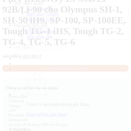
Máy quay phim
92B/Li-90 cho Olympus SH-1,
Máy quay DJI
Máy quay Gopro
SH-50 iHS, SP-100, SP-100EE,
Máy quay Sony
Phụ kiện máy ảnh
Tough TG-1 iHS, Tough TG-2,
Thiết bị Studio
Đèn chụp ảnh
TG-4, TG-5, TG-6
Tìm
kiếm:
Giá
Giá
500.000
₫
400.000
₫
gốc
hiện
là:
tại
Liên Hệ để có giá tốt hơn.
500.000 ₫.
là:
400.000 ₫.
Thông tin nổi bật của sản phẩm:
– Dung lượng
– 2100mAh
Chưa có sản phẩm trong giỏ hàng.
– Voltage
– 3.6V
Quay trở lại cửa hàng
– Pin chuẩn
– Lithium ion
– An toàn, dễ sử dụng, thiết kế nhỏ gọn
Giỏ hàng
– Tương tích