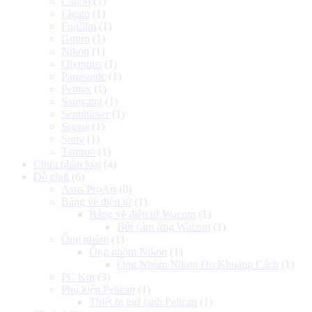
Canon
(1)
Elgato
(1)
Fujifilm
(1)
Gopro
(1)
Nikon
(1)
Olympus
(1)
Panasonic
(1)
Pentax
(1)
Samyang
(1)
Sennhieser
(1)
Sigma
(1)
Sony
(1)
Tamron
(1)
Chưa phân loại
(4)
Đồ chơi
(6)
Asus ProArt
(0)
Bảng vẽ điện tử
(1)
Bảng vẽ điện tử Wacom
(1)
Bút cảm ứng Wacom
(1)
Ống nhòm
(1)
Ống nhòm Nikon
(1)
Ống Nhòm Nikon Đo Khoảng Cách
(1)
PC Km
(3)
Phụ kiện Pelican
(1)
Thiết bị giữ lạnh Pelican
(1)