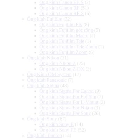
Ống kính Canon EF-S
(2)
Ống kính Canon RF
(51)
Ống kính Canon RF-S
(6)
Ống kính Fujifilm
(32)
Ống kính Fujifilm Fix
(8)
Ống kính Fujifilm góc rộng
(5)
Ống kính Fujifilm Macro
(2)
Ống kính Fujifilm Tele
(1)
Ống kính Fujifilm Tele Zoom
(1)
Ống kính Fujifilm Zoom
(6)
Ống kính Nikon
(31)
Ống kính Nikon Z
(25)
Ống kính Nikon Z DX
(3)
Ống Kính OM System
(17)
Ống kính Panasonic
(7)
Ống kính Sigma
(48)
Ống kính Sigma For Canon
(9)
Ống kính Sigma For Fujifilm
(7)
Ống kính Sigma For L-Mount
(2)
Ống kính Sigma For Nikon
(3)
Ống kính Sigma For Sony
(26)
Ống kính Sony
(67)
Ống kính Sony E
(14)
Ống kính Sony FE
(52)
Ống kính Tamron
(14)