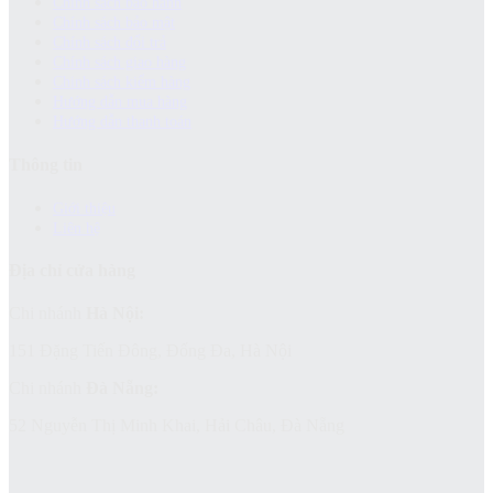
Chính sách bảo hành
Chính sách bảo mật
Chính sách đổi trả
Chính sách giao hàng
Chinh sách kiểm hàng
Hướng dẫn mua hàng
Hướng dẫn thanh toán
Thông tin
Giới thiệu
Liên hệ
Địa chỉ cửa hàng
Chi nhánh
Hà Nội:
151 Đặng Tiến Đông, Đống Đa, Hà Nội
Chi nhánh
Đà Nẵng:
52 Nguyễn Thị Minh Khai, Hải Châu, Đà Nẵng