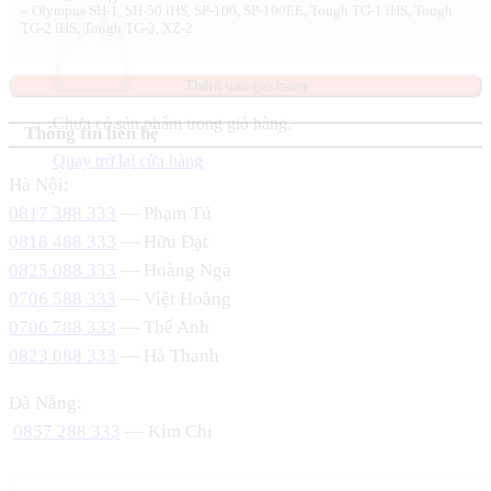
– Olympus SH-1, SH-50 iHS, SP-100, SP-100EE, Tough TG-1 iHS, Tough
TG-2 iHS, Tough TG-3, XZ-2
Thêm vào giỏ hàng
Chưa có sản phẩm trong giỏ hàng.
Thông tin liên hệ
Quay trở lại cửa hàng
Hà Nội:
0817 388 333
— Phạm Tú
0818 488 333
— Hữu Đạt
0825 088 333
— Hoàng Nga
0706 588 333
— Việt Hoàng
0706 788 333
— Thế Anh
0823 088 333
— Hà Thanh
Đà Nẵng:
0857 288 333
— Kim Chi