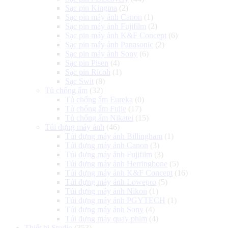
Sạc pin Kingma
(2)
Sạc pin máy ảnh Canon
(1)
Sạc pin máy ảnh Fujifilm
(2)
Sạc pin máy ảnh K&F Concept
(6)
Sạc pin máy ảnh Panasonic
(2)
Sạc pin máy ảnh Sony
(6)
Sạc pin Pisen
(4)
Sạc pin Ricoh
(1)
Sạc Swit
(8)
Tủ chống ẩm
(32)
Tủ chống ẩm Eureka
(0)
Tủ chống ẩm Fujie
(17)
Tủ chống ẩm Nikatei
(15)
Túi đựng máy ảnh
(46)
Túi đựng máy ảnh Billingham
(1)
Túi đựng máy ảnh Canon
(3)
Túi đựng máy ảnh Fujifilm
(3)
Túi đựng máy ảnh Herringbone
(5)
Túi đựng máy ảnh K&F Concept
(16)
Túi đựng máy ảnh Lowepro
(5)
Túi đựng máy ảnh Nikon
(1)
Túi đựng máy ảnh PGYTECH
(1)
Túi đựng máy ảnh Sony
(4)
Túi đựng máy quay phim
(4)
Thiết bị Studio
(353)