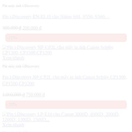
Pin máy ảnh i-Discovery
Pin i-Discovery EN-EL11 cho Nikon S01, S550, S560…
Giá
Giá
300.000
₫
200.000
₫
gốc
hiện
-31%
là:
tại
300.000 ₫.
là:
200.000 ₫.
Xem nhanh
Pin máy ảnh i-Discovery
Pin i-Discovery NP-CP2L cho máy in ảnh Canon Selphy CP1300,
CP1500,CP1200
Giá
Giá
1.090.000
₫
750.000
₫
gốc
hiện
-20%
là:
tại
1.090.000 ₫.
là:
750.000 ₫.
Xem nhanh