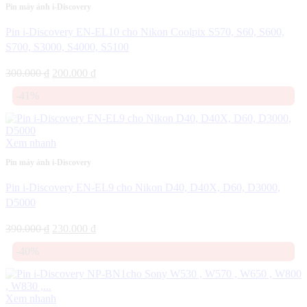
Pin máy ảnh i-Discovery
Pin i-Discovery EN-EL10 cho Nikon Coolpix S570, S60, S600,
S700, S3000, S4000, S5100
Giá
Giá
300.000
₫
200.000
₫
gốc
hiện
-41%
là:
tại
300.000 ₫.
là:
200.000 ₫.
Xem nhanh
Pin máy ảnh i-Discovery
Pin i-Discovery EN-EL9 cho Nikon D40, D40X, D60, D3000,
D5000
Giá
Giá
390.000
₫
230.000
₫
gốc
hiện
-40%
là:
tại
390.000 ₫.
là:
230.000 ₫.
Xem nhanh