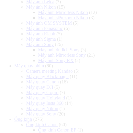
Máy ảnh Leica
(3)
Máy ảnh Nikon
(15)
Máy ảnh Mirrorless Nikon
(12)
Máy ảnh siêu zoom Nikon
(3)
Máy ảnh OM SYSTEM
(5)
Máy ảnh Panasonic
(6)
Máy ảnh Ricoh
(5)
Máy ảnh Sigma
(1)
Máy ảnh Sony
(26)
Máy ảnh du lịch Sony
(3)
Máy ảnh Mirrorless Sony
(21)
Máy ảnh Sony RX
(2)
Máy quay phim
(80)
Camera meeting Kandao
(5)
Máy quay Blackmagic
(11)
Máy quay Canon
(16)
Máy quay DJI
(5)
Máy quay Gopro
(7)
Máy quay Hollyland
(1)
Máy quay Insta 360
(14)
Máy quay Nikon
(1)
Máy quay Sony
(20)
Ống kính
(276)
Ống kính Canon
(60)
Ống kính Canon EF
(1)