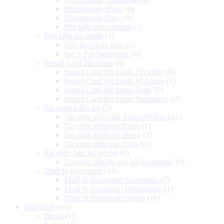
Microphone Shure
(0)
Microphone Sony
(6)
Phụ kiện microphone
(3)
Phụ kiện âm thanh
(3)
Dây loa và tín hiệu
(2)
Sạc + Pin Saramonic
(0)
Sound Card âm thanh
(8)
Sound Card âm thanh Focusrite
(6)
Sound Card âm thanh M-Audio
(1)
Sound Card âm thanh Rode
(1)
Sound Card âm thanh Saramonic
(0)
Tai nghe kiểm âm
(5)
Tai nghe kiểm âm Audio-technica
(1)
Tai nghe kiểm âm Rode
(1)
Tai nghe kiểm âm Shure
(2)
Tai nghe kiểm âm Sony
(1)
Tai nghe liên lạc nội bộ
(0)
Tai nghe liên lạc nội bộ Saramonic
(0)
Thiết bị livestream
(14)
Thiết bị livestream Avermedia
(2)
Thiết bị livestream Blackmagic
(1)
Thiết bị livestream Elgato
(11)
Bảo hành
(15)
Benro
(1)