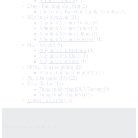
Softbox NANLite
(1)
Lồng - Bàn chụp sản phẩm
(2)
Lồng chụp - Bàn chụp sản phẩm Godox
(2)
Màn hình hỗ trợ quay
(21)
Màn hình Monitor Atomos
(8)
Màn hình Monitor Godox
(1)
Màn hình Monitor Lilliput
(1)
Màn hình Monitor Portkeys
(11)
Máy nhắc chữ
(5)
Máy nhắc chữ Bestview
(3)
Máy nhắc chữ Elgato
(0)
Máy nhắc chữ YiShi
(1)
Phông - Giá treo phông
(32)
Phông - Giá treo phông KM
(31)
Phụ kiện studio khác
(22)
Tấm hắt sáng
(15)
Dụng cụ hắt sáng K&F Concept
(2)
Dụng cụ hắt sáng KM
(11)
Trigger - Kích đèn
(13)
Điều khoản và chính sách