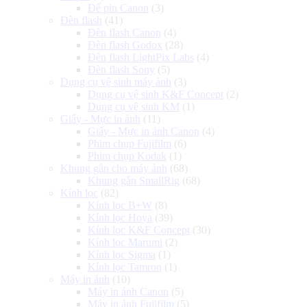
Đế pin Canon
(3)
Đèn flash
(41)
Đèn flash Canon
(4)
Đèn flash Godox
(28)
Đèn flash LightPix Labs
(4)
Đèn flash Sony
(5)
Dụng cụ vệ sinh máy ảnh
(3)
Dụng cụ vệ sinh K&F Concept
(2)
Dụng cụ vệ sinh KM
(1)
Giấy - Mực in ảnh
(11)
Giấy - Mực in ảnh Canon
(4)
Phim chụp Fujifilm
(6)
Phim chụp Kodak
(1)
Khung gắn cho máy ảnh
(68)
Khung gắn SmallRig
(68)
Kính lọc
(82)
Kính lọc B+W
(8)
Kính lọc Hoya
(39)
Kính lọc K&F Concept
(30)
Kính lọc Marumi
(2)
Kính lọc Sigma
(1)
Kính lọc Tamron
(1)
Máy in ảnh
(10)
Máy in ảnh Canon
(5)
Máy in ảnh Fujifilm
(5)