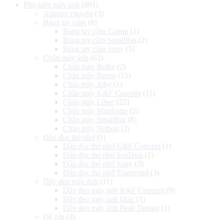
Phụ kiện máy ảnh
(601)
Adapter chuyển
(3)
Báng tay cầm
(8)
Báng tay cầm Canon
(1)
Báng tay cầm SmallRig
(2)
Báng tay cầm Sony
(5)
Chân máy ảnh
(62)
Chân máy Beike
(2)
Chân máy Benro
(13)
Chân máy Joby
(1)
Chân máy K&F Concept
(11)
Chân máy Libec
(22)
Chân máy Manfrotto
(2)
Chân máy SmallRig
(8)
Chân máy Velbon
(2)
Đầu đọc thẻ nhớ
(9)
Đầu đọc thẻ nhớ K&F Concept
(1)
Đầu đọc thẻ nhớ SanDisk
(1)
Đầu đọc thẻ nhớ Sony
(3)
Đầu đọc thẻ nhớ Transcend
(3)
Dây đeo máy ảnh
(11)
Dây đeo máy ảnh K&F Concept
(9)
Dây đeo máy ảnh khác
(1)
Dây đeo máy ảnh Peak Design
(1)
Đế pin
(3)