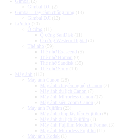
Gimbal
(2)
Gimbal DJI
(2)
Gimbal - Tay cầm chống rung
(13)
Gimbal DJI
(13)
Lưu trữ
(70)
Ổ cứng
(11)
Ổ cứng SanDisk
(11)
Ổ cứng Western Digital
(0)
Thẻ nhớ
(59)
Thẻ nhớ Exascend
(5)
Thẻ nhớ Homan
(0)
Thẻ nhớ Sandisk
(35)
Thẻ nhớ Sony
(19)
Máy ảnh
(113)
Máy ảnh Canon
(28)
Máy ảnh chuyên nghiệp Canon
(2)
Máy ảnh du lịch Canon
(7)
Máy ảnh Mirrorless Canon
(17)
Máy ảnh siêu zoom Canon
(2)
Máy ảnh Fujifilm
(23)
Máy ảnh chụp lấy liền Fujifilm
(8)
Máy ảnh du lịch Fujifilm
(1)
Máy ảnh Fujifilm Medium Format
(3)
Máy ảnh Mirrorless Fujifilm
(11)
Máy ảnh Kodak
(1)