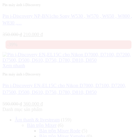
Pin máy ảnh i-Discovery
Pin i-Discovery NP-BN1cho Sony W530 , W570 , W650 , W800 ,
W830 ,…
Giá
Giá
350.000
₫
210.000
₫
gốc
hiện
-39%
là:
tại
350.000 ₫.
là:
210.000 ₫.
Xem nhanh
Pin máy ảnh i-Discovery
Pin i-Discovery EN-EL15C cho Nikon D7000, D7100, D7200,
D7500, D500, D610, D750, D780, D810, D850
Giá
Giá
590.000
₫
360.000
₫
gốc
hiện
Danh mục sản phẩm
là:
tại
Âm thanh & livestream
(159)
590.000 ₫.
là:
Bàn trộn Mixer
(6)
360.000 ₫.
Bàn trộn Mixer Rode
(5)
Bàn trộn Mixer Yamaha
(0)