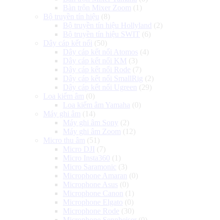
Bàn trộn Mixer Zoom
(1)
Bộ truyền tín hiệu
(8)
Bộ truyền tín hiệu Hollyland
(2)
Bộ truyền tín hiệu SWIT
(6)
Dây cáp kết nối
(50)
Dây cáp kết nối Atomos
(4)
Dây cáp kết nối KM
(3)
Dây cáp kết nối Rode
(7)
Dây cáp kết nối SmallRig
(2)
Dây cáp kết nối Ugreen
(29)
Loa kiểm âm
(0)
Loa kiểm âm Yamaha
(0)
Máy ghi âm
(14)
Máy ghi âm Sony
(2)
Máy ghi âm Zoom
(12)
Micro thu âm
(51)
Micro DJI
(7)
Micro Insta360
(1)
Micro Saramonic
(3)
Microphone Amaran
(0)
Microphone Asus
(0)
Microphone Canon
(1)
Microphone Elgato
(0)
Microphone Rode
(30)
Microphone Sennheiser
(0)