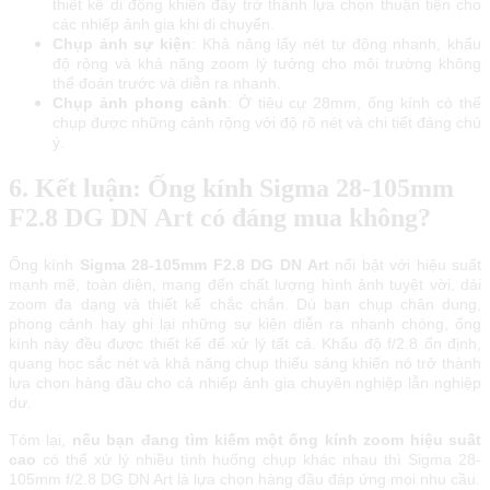
thiết kế di động khiến đây trở thành lựa chọn thuận tiện cho
các nhiếp ảnh gia khi di chuyển.
Chụp ảnh sự kiện
: Khả năng lấy nét tự động nhanh, khẩu
độ rộng và khả năng zoom lý tưởng cho môi trường không
thể đoán trước và diễn ra nhanh.
Chụp ảnh phong cảnh
: Ở tiêu cự 28mm, ống kính có thể
chụp được những cảnh rộng với độ rõ nét và chi tiết đáng chú
ý.
6. Kết luận: Ống kính Ѕіgmа 28-105mm
F2.8 DG DN Аrt có đáng mua không?
Ống kính
Ѕіgmа 28-105mm F2.8 DG DN Аrt
nổi bật với hiệu suất
mạnh mẽ, toàn diện, mang đến chất lượng hình ảnh tuyệt vời, dải
zoom đa dạng và thiết kế chắc chắn. Dù bạn chụp chân dung,
phong cảnh hay ghi lại những sự kiện diễn ra nhanh chóng, ống
kính này đều được thiết kế để xử lý tất cả. Khẩu độ f/2.8 ổn định,
quang học sắc nét và khả năng chụp thiếu sáng khiến nó trở thành
lựa chọn hàng đầu cho cả nhiếp ảnh gia chuyên nghiệp lẫn nghiệp
dư.
Tóm lại,
nếu bạn đang tìm kiếm một ống kính zoom hiệu suất
cao
có thể xử lý nhiều tình huống chụp khác nhau thì Sigma 28-
105mm f/2.8 DG DN Art là lựa chọn hàng đầu đáp ứng mọi nhu cầu.