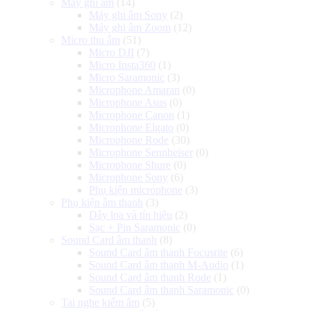
Máy ghi âm
(14)
Máy ghi âm Sony
(2)
Máy ghi âm Zoom
(12)
Micro thu âm
(51)
Micro DJI
(7)
Micro Insta360
(1)
Micro Saramonic
(3)
Microphone Amaran
(0)
Microphone Asus
(0)
Microphone Canon
(1)
Microphone Elgato
(0)
Microphone Rode
(30)
Microphone Sennheiser
(0)
Microphone Shure
(0)
Microphone Sony
(6)
Phụ kiện microphone
(3)
Phụ kiện âm thanh
(3)
Dây loa và tín hiệu
(2)
Sạc + Pin Saramonic
(0)
Sound Card âm thanh
(8)
Sound Card âm thanh Focusrite
(6)
Sound Card âm thanh M-Audio
(1)
Sound Card âm thanh Rode
(1)
Sound Card âm thanh Saramonic
(0)
Tai nghe kiểm âm
(5)