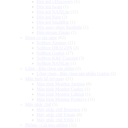
Đèn led i-Discovery
(1)
Đèn led Iwata
(1)
Đèn led NANLite
(11)
Đèn led Ring
(2)
Đèn led SmallRig
(1)
Đèn quay phim Spotlight
(1)
Đèn stream Elgato
(1)
Dụng cụ tản sáng
(62)
Softbox Aputure
(21)
Softbox DRAGON
(2)
Softbox Godox
(27)
Softbox K&F Concept
(3)
Softbox NANLite
(1)
Lồng - Bàn chụp sản phẩm
(2)
Lồng chụp - Bàn chụp sản phẩm Godox
(2)
Màn hình hỗ trợ quay
(21)
Màn hình Monitor Atomos
(8)
Màn hình Monitor Godox
(1)
Màn hình Monitor Lilliput
(1)
Màn hình Monitor Portkeys
(11)
Máy nhắc chữ
(5)
Máy nhắc chữ Bestview
(3)
Máy nhắc chữ Elgato
(0)
Máy nhắc chữ YiShi
(1)
Phông - Giá treo phông
(32)