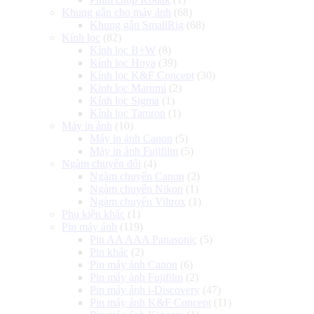
Khung gắn cho máy ảnh
(68)
Khung gắn SmallRig
(68)
Kính lọc
(82)
Kính lọc B+W
(8)
Kính lọc Hoya
(39)
Kính lọc K&F Concept
(30)
Kính lọc Marumi
(2)
Kính lọc Sigma
(1)
Kính lọc Tamron
(1)
Máy in ảnh
(10)
Máy in ảnh Canon
(5)
Máy in ảnh Fujifilm
(5)
Ngàm chuyển đổi
(4)
Ngàm chuyển Canon
(2)
Ngàm chuyển Nikon
(1)
Ngàm chuyển Viltrox
(1)
Phụ kiện khác
(1)
Pin máy ảnh
(119)
Pin AA AAA Panasonic
(5)
Pin khác
(2)
Pin máy ảnh Canon
(6)
Pin máy ảnh Fujifilm
(2)
Pin máy ảnh i-Discovery
(47)
Pin máy ảnh K&F Concept
(11)