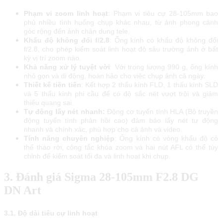
Phạm vi zoom linh hoạt
: Phạm vi tiêu cự 28-105mm bao
phủ nhiều tình huống chụp khác nhau, từ ảnh phong cảnh
góc rộng đến ảnh chân dung tele.
Khẩu độ không đổi f/2.8
: Ống kính có khẩu độ không đổi
f/2.8, cho phép kiểm soát linh hoạt độ sâu trường ảnh ở bất
kỳ vị trí zoom nào.
Khả năng xử lý tuyệt vời
: Với trọng lượng 990 g, ống kính
nhỏ gọn và di động, hoàn hảo cho việc chụp ảnh cả ngày.
Thiết kế tiên tiến
: Kết hợp 2 thấu kính FLD, 1 thấu kính SLD
và 5 thấu kính phi cầu để có độ sắc nét vượt trội và giảm
thiểu quang sai.
Tự động lấy nét nhanh:
Động cơ tuyến tính HLA (Bộ truyền
động tuyến tính phản hồi cao) đảm bảo lấy nét tự động
nhanh và chính xác, phù hợp cho cả ảnh và video.
Tính năng chuyên nghiệp
: Ống kính có vòng khẩu độ có
thể tháo rời, công tắc khóa zoom và hai nút AFL có thể tùy
chỉnh để kiểm soát tối đa và linh hoạt khi chụp.
3. Đánh giá Sigma 28-105mm F2.8 DG
DN Art
3.1. Độ dàі tіêu сự lіnh hоạt