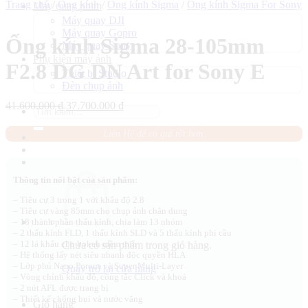
Trang chủ
/
Ống kính
/
Ống kính Sigma
/
Ống kính Sigma For Sony
Máy quay phim
Máy quay DJI
Máy quay Gopro
Ống kính Sigma 28-105mm
Máy quay Sony
Phụ kiện máy ảnh
F2.8 DG DN Art for Sony E
Thiết bị Studio
Đèn chụp ảnh
Giá
Giá
41.600.000
₫
37.700.000
₫
Tìm
gốc
hiện
kiếm:
là:
tại
Liên Hệ để có giá tốt hơn.
41.600.000 ₫.
là:
37.700.000 ₫.
Thông tin nổi bật của sản phẩm:
– Tiêu cự 3 trong 1 với khẩu độ 2.8
– Tiêu cự vàng 85mm cho chụp ảnh chân dung
– 18 thành phần thấu kính, chia làm 13 nhóm
– 2 thấu kính FLD, 1 thấu kính SLD và 5 thấu kính phi cầu
– 12 lá khẩu cho bokeh mềm mịn
Chưa có sản phẩm trong giỏ hàng.
– Hệ thống lấy nét siêu nhanh độc quyền HLA
– Lớp phủ Nano Porous và Super Multi-Layer
Quay trở lại cửa hàng
– Vòng chỉnh khẩu độ, công tắc Click và khoá
– 2 nút AFL được trang bị
– Thiết kế chống bụi và nước văng
Giỏ hàng