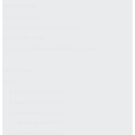
Địa chỉ cửa hàng
Chi nhánh
Hà Nội:
151 Đặng Tiến Đông, Đống Đa, Hà Nội
Chi nhánh
Đà Nẵng:
52 Nguyễn Thị Minh Khai, Hải Châu, Đà Nẵng
Liên hệ nhanh
Hà Nội:
Phạm Tú:
0817 388 333
Hữu Đạt:
0818 488 333
Hoàng Nga:
0825 088 333
Việt Hoàng:
0706 588 333
Thế Anh:
0706 788 333