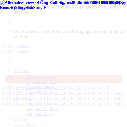
Bỏ
One Camera - Sản phẩm chất lượng, giá vô địch, phục vụ
qua
tận tâm
nội
dung
One Camera - Sản phẩm chất lượng, giá vô địch, phục vụ
tận tâm
Máy ảnh
Máy ảnh Canon
-9%
Máy ảnh Fujifilm
Máy ảnh Nikon
Máy ảnh Sony
Ống kính
Ống kính Canon
Ống kính Fujifilm
Ống kính Sony
Gimbal
Micro thu âm