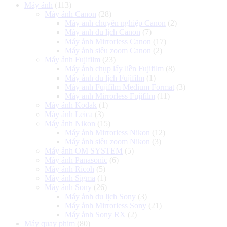
Máy ảnh
(113)
Máy ảnh Canon
(28)
Máy ảnh chuyên nghiệp Canon
(2)
Máy ảnh du lịch Canon
(7)
Máy ảnh Mirrorless Canon
(17)
Máy ảnh siêu zoom Canon
(2)
Máy ảnh Fujifilm
(23)
Máy ảnh chụp lấy liền Fujifilm
(8)
Máy ảnh du lịch Fujifilm
(1)
Máy ảnh Fujifilm Medium Format
(3)
Máy ảnh Mirrorless Fujifilm
(11)
Máy ảnh Kodak
(1)
Máy ảnh Leica
(3)
Máy ảnh Nikon
(15)
Máy ảnh Mirrorless Nikon
(12)
Máy ảnh siêu zoom Nikon
(3)
Máy ảnh OM SYSTEM
(5)
Máy ảnh Panasonic
(6)
Máy ảnh Ricoh
(5)
Máy ảnh Sigma
(1)
Máy ảnh Sony
(26)
Máy ảnh du lịch Sony
(3)
Máy ảnh Mirrorless Sony
(21)
Máy ảnh Sony RX
(2)
Máy quay phim
(80)