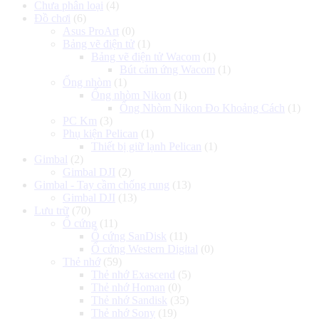
Chưa phân loại
(4)
Đồ chơi
(6)
Asus ProArt
(0)
Bảng vẽ điện tử
(1)
Bảng vẽ điện tử Wacom
(1)
Bút cảm ứng Wacom
(1)
Ống nhòm
(1)
Ống nhòm Nikon
(1)
Ống Nhòm Nikon Đo Khoảng Cách
(1)
PC Km
(3)
Phụ kiện Pelican
(1)
Thiết bị giữ lạnh Pelican
(1)
Gimbal
(2)
Gimbal DJI
(2)
Gimbal - Tay cầm chống rung
(13)
Gimbal DJI
(13)
Lưu trữ
(70)
Ổ cứng
(11)
Ổ cứng SanDisk
(11)
Ổ cứng Western Digital
(0)
Thẻ nhớ
(59)
Thẻ nhớ Exascend
(5)
Thẻ nhớ Homan
(0)
Thẻ nhớ Sandisk
(35)
Thẻ nhớ Sony
(19)