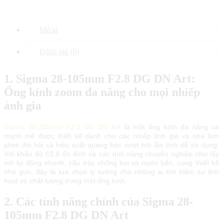
Mô tả
Đánh giá (0)
1. Sigma 28-105mm F2.8 DG DN Art:
Ống kính zoom đa năng cho mọi nhiếp
ảnh gia
Sigma 28-105mm F2.8 DG DN Art
là một ống kính đa năng và
mạnh mẽ được thiết kế dành cho các nhiếp ảnh gia và nhà làm
phim đòi hỏi cả hiệu suất quang học vượt trội lẫn tính dễ sử dụng.
Với khẩu độ f/2.8 ổn định và các tính năng chuyên nghiệp như lấy
nét tự động nhanh, cấu trúc chống bụi và nước bắn, cùng thiết kế
nhỏ gọn, đây là lựa chọn lý tưởng cho những ai tìm kiếm sự linh
hoạt và chất lượng trong một ống kính.
2. Các tính năng chính của Sigma 28-
105mm F2.8 DG DN Art