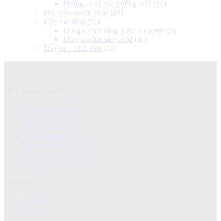
Phông - Giá treo phông KM
(31)
Phụ kiện studio khác
(22)
Tấm hắt sáng
(15)
Dụng cụ hắt sáng K&F Concept
(2)
Dụng cụ hắt sáng KM
(11)
Trigger - Kích đèn
(13)
Điều khoản và chính sách
Chính sách bảo hành
Chính sách bảo mật
Chính sách đổi trả
Chính sách giao hàng
Chinh sách kiểm hàng
Hướng dẫn mua hàng
Hướng dẫn thanh toán
Thông tin
Giới thiệu
Liên hệ