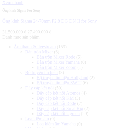
Xem nhanh
Ống kính Sigma For Sony
Ống kính Sigma 24-70mm F2.8 DG DN II for Sony
Giá
Giá
31.500.000
₫
27.490.000
₫
gốc
hiện
Danh mục sản phẩm
là:
tại
Âm thanh & livestream
(159)
31.500.000 ₫.
là:
Bàn trộn Mixer
(6)
27.490.000 ₫.
Bàn trộn Mixer Rode
(5)
Bàn trộn Mixer Yamaha
(0)
Bàn trộn Mixer Zoom
(1)
Bộ truyền tín hiệu
(8)
Bộ truyền tín hiệu Hollyland
(2)
Bộ truyền tín hiệu SWIT
(6)
Dây cáp kết nối
(50)
Dây cáp kết nối Atomos
(4)
Dây cáp kết nối KM
(3)
Dây cáp kết nối Rode
(7)
Dây cáp kết nối SmallRig
(2)
Dây cáp kết nối Ugreen
(29)
Loa kiểm âm
(0)
Loa kiểm âm Yamaha
(0)