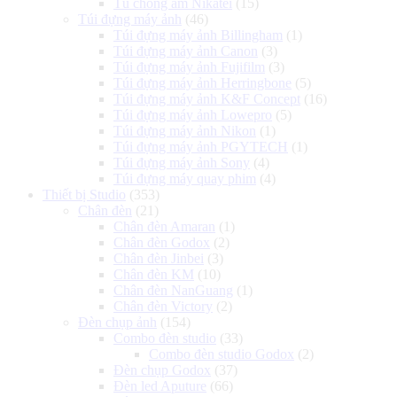
Tủ chống ẩm Nikatei
(15)
Túi đựng máy ảnh
(46)
Túi đựng máy ảnh Billingham
(1)
Túi đựng máy ảnh Canon
(3)
Túi đựng máy ảnh Fujifilm
(3)
Túi đựng máy ảnh Herringbone
(5)
Túi đựng máy ảnh K&F Concept
(16)
Túi đựng máy ảnh Lowepro
(5)
Túi đựng máy ảnh Nikon
(1)
Túi đựng máy ảnh PGYTECH
(1)
Túi đựng máy ảnh Sony
(4)
Túi đựng máy quay phim
(4)
Thiết bị Studio
(353)
Chân đèn
(21)
Chân đèn Amaran
(1)
Chân đèn Godox
(2)
Chân đèn Jinbei
(3)
Chân đèn KM
(10)
Chân đèn NanGuang
(1)
Chân đèn Victory
(2)
Đèn chụp ảnh
(154)
Combo đèn studio
(33)
Combo đèn studio Godox
(2)
Đèn chụp Godox
(37)
Đèn led Aputure
(66)