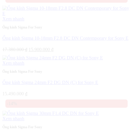
Xem nhanh
Ống kính Sigma For Sony
Ống kính Sigma 10-18mm F2.8 DC DN Contemporary for Sony E
Giá
Giá
17.380.000
₫
15.900.000
₫
gốc
hiện
là:
tại
Xem nhanh
17.380.000 ₫.
là:
15.900.000 ₫.
Ống kính Sigma For Sony
Ống kính Sigma 24mm F2 DG DN (C) for Sony E
15.490.000
₫
-14%
Xem nhanh
Ống kính Sigma For Sony