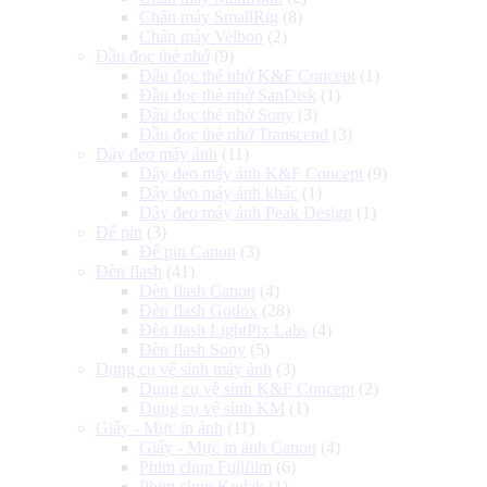
Chân máy SmallRig
(8)
Chân máy Velbon
(2)
Đầu đọc thẻ nhớ
(9)
Đầu đọc thẻ nhớ K&F Concept
(1)
Đầu đọc thẻ nhớ SanDisk
(1)
Đầu đọc thẻ nhớ Sony
(3)
Đầu đọc thẻ nhớ Transcend
(3)
Dây đeo máy ảnh
(11)
Dây đeo máy ảnh K&F Concept
(9)
Dây đeo máy ảnh khác
(1)
Dây đeo máy ảnh Peak Design
(1)
Đế pin
(3)
Đế pin Canon
(3)
Đèn flash
(41)
Đèn flash Canon
(4)
Đèn flash Godox
(28)
Đèn flash LightPix Labs
(4)
Đèn flash Sony
(5)
Dụng cụ vệ sinh máy ảnh
(3)
Dụng cụ vệ sinh K&F Concept
(2)
Dụng cụ vệ sinh KM
(1)
Giấy - Mực in ảnh
(11)
Giấy - Mực in ảnh Canon
(4)
Phim chụp Fujifilm
(6)
Phim chụp Kodak
(1)