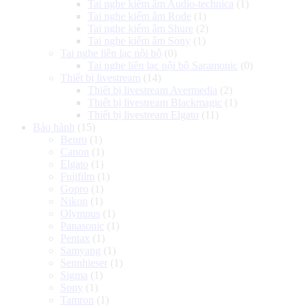
Tai nghe kiểm âm Audio-technica
(1)
Tai nghe kiểm âm Rode
(1)
Tai nghe kiểm âm Shure
(2)
Tai nghe kiểm âm Sony
(1)
Tai nghe liên lạc nội bộ
(0)
Tai nghe liên lạc nội bộ Saramonic
(0)
Thiết bị livestream
(14)
Thiết bị livestream Avermedia
(2)
Thiết bị livestream Blackmagic
(1)
Thiết bị livestream Elgato
(11)
Bảo hành
(15)
Benro
(1)
Canon
(1)
Elgato
(1)
Fujifilm
(1)
Gopro
(1)
Nikon
(1)
Olympus
(1)
Panasonic
(1)
Pentax
(1)
Samyang
(1)
Sennhieser
(1)
Sigma
(1)
Sony
(1)
Tamron
(1)