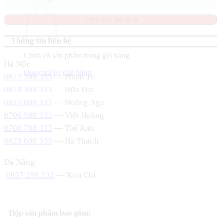
Thêm vào giỏ hàng
Thông tin liên hệ
Chưa có sản phẩm trong giỏ hàng.
Hà Nội:
Quay trở lại cửa hàng
0817 388 333
— Phạm Tú
0818 488 333
— Hữu Đạt
0825 088 333
— Hoàng Nga
0706 588 333
— Việt Hoàng
0706 788 333
— Thế Anh
0823 088 333
— Hà Thanh
Đà Nẵng:
0857 288 333
— Kim Chi
Hộp sản phẩm bao gồm: