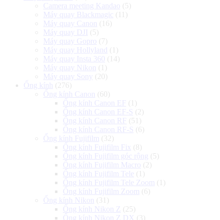
Camera meeting Kandao
(5)
Máy quay Blackmagic
(11)
Máy quay Canon
(16)
Máy quay DJI
(5)
Máy quay Gopro
(7)
Máy quay Hollyland
(1)
Máy quay Insta 360
(14)
Máy quay Nikon
(1)
Máy quay Sony
(20)
Ống kính
(276)
Ống kính Canon
(60)
Ống kính Canon EF
(1)
Ống kính Canon EF-S
(2)
Ống kính Canon RF
(51)
Ống kính Canon RF-S
(6)
Ống kính Fujifilm
(32)
Ống kính Fujifilm Fix
(8)
Ống kính Fujifilm góc rộng
(5)
Ống kính Fujifilm Macro
(2)
Ống kính Fujifilm Tele
(1)
Ống kính Fujifilm Tele Zoom
(1)
Ống kính Fujifilm Zoom
(6)
Ống kính Nikon
(31)
Ống kính Nikon Z
(25)
Ống kính Nikon Z DX
(3)