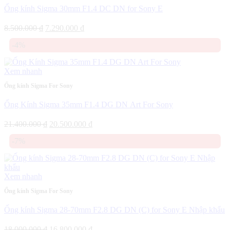
Ống kính Sigma 30mm F1.4 DC DN for Sony E
Giá
Giá
8.500.000
₫
7.290.000
₫
gốc
hiện
-4%
là:
tại
8.500.000 ₫.
là:
7.290.000 ₫.
Xem nhanh
Ống kính Sigma For Sony
Ống Kính Sigma 35mm F1.4 DG DN Art For Sony
Giá
Giá
21.400.000
₫
20.500.000
₫
gốc
hiện
-7%
là:
tại
21.400.000 ₫.
là:
20.500.000 ₫.
Xem nhanh
Ống kính Sigma For Sony
Ống kính Sigma 28-70mm F2.8 DG DN (C) for Sony E Nhập khẩu
Giá
Giá
18.000.000
₫
16.800.000
₫