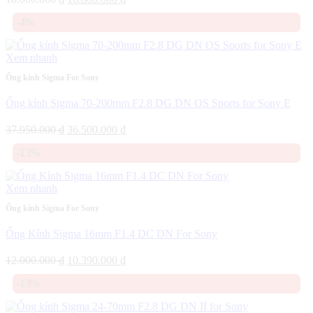
gốc
hiện
-4%
là:
tại
18.000.000 ₫.
là:
16.800.000 ₫.
Xem nhanh
Ống kính Sigma For Sony
Ống kính Sigma 70-200mm F2.8 DG DN OS Sports for Sony E
Giá
Giá
37.950.000
₫
36.500.000
₫
gốc
hiện
-13%
là:
tại
37.950.000 ₫.
là:
36.500.000 ₫.
Xem nhanh
Ống kính Sigma For Sony
Ống Kính Sigma 16mm F1.4 DC DN For Sony
Giá
Giá
12.000.000
₫
10.390.000
₫
gốc
hiện
-13%
là:
tại
12.000.000 ₫.
là:
10.390.000 ₫.