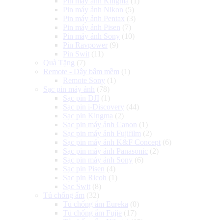
Pin máy ảnh Kingma
(1)
Pin máy ảnh Nikon
(5)
Pin máy ảnh Pentax
(3)
Pin máy ảnh Pisen
(7)
Pin máy ảnh Sony
(10)
Pin Ravpower
(9)
Pin Swit
(11)
Quà Tặng
(7)
Remote - Dây bấm mềm
(1)
Remote Sony
(1)
Sạc pin máy ảnh
(78)
Sạc pin DJI
(1)
Sạc pin i-Discovery
(44)
Sạc pin Kingma
(2)
Sạc pin máy ảnh Canon
(1)
Sạc pin máy ảnh Fujifilm
(2)
Sạc pin máy ảnh K&F Concept
(6)
Sạc pin máy ảnh Panasonic
(2)
Sạc pin máy ảnh Sony
(6)
Sạc pin Pisen
(4)
Sạc pin Ricoh
(1)
Sạc Swit
(8)
Tủ chống ẩm
(32)
Tủ chống ẩm Eureka
(0)
Tủ chống ẩm Fujie
(17)