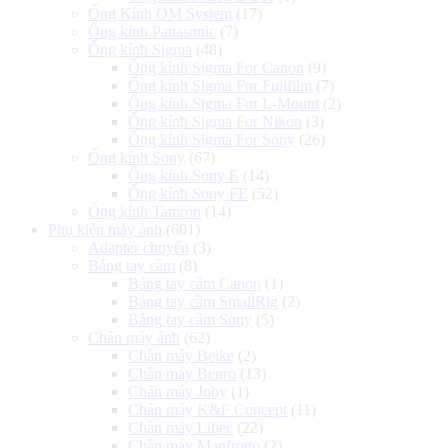
Ống Kính OM System
(17)
Ống kính Panasonic
(7)
Ống kính Sigma
(48)
Ống kính Sigma For Canon
(9)
Ống kính Sigma For Fujifilm
(7)
Ống kính Sigma For L-Mount
(2)
Ống kính Sigma For Nikon
(3)
Ống kính Sigma For Sony
(26)
Ống kính Sony
(67)
Ống kính Sony E
(14)
Ống kính Sony FE
(52)
Ống kính Tamron
(14)
Phụ kiện máy ảnh
(601)
Adapter chuyển
(3)
Báng tay cầm
(8)
Báng tay cầm Canon
(1)
Báng tay cầm SmallRig
(2)
Báng tay cầm Sony
(5)
Chân máy ảnh
(62)
Chân máy Beike
(2)
Chân máy Benro
(13)
Chân máy Joby
(1)
Chân máy K&F Concept
(11)
Chân máy Libec
(22)
Chân máy Manfrotto
(2)