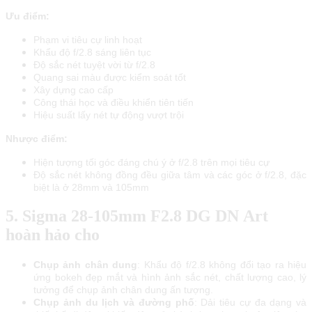
Ưu điểm:
Phạm vi tiêu cự linh hoạt
Khẩu độ f/2.8 sáng liên tục
Độ sắc nét tuyệt vời từ f/2.8
Quang sai màu được kiểm soát tốt
Xây dựng cao cấp
Công thái học và điều khiển tiên tiến
Hiệu suất lấy nét tự động vượt trội
Nhược điểm:
Hiện tượng tối góc đáng chú ý ở f/2.8 trên mọi tiêu cự
Độ sắc nét không đồng đều giữa tâm và các góc ở f/2.8, đặc
biệt là ở 28mm và 105mm
5. Ѕіgmа 28-105mm F2.8 DG DN Аrt
hoàn hảo cho
Chụp ảnh chân dung
: Khẩu độ f/2.8 không đổi tạo ra hiệu
ứng bokeh đẹp mắt và hình ảnh sắc nét, chất lượng cao, lý
tưởng để chụp ảnh chân dung ấn tượng.
Chụp ảnh du lịch và đường phố
: Dải tiêu cự đa dạng và