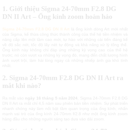
1. Giới thiệu Sigma 24-70mm F2.8 DG
DN II Art – Ống kính zoom hoàn hảo
Sigma 24-70mm F2.8 DG DN II Art
là ống kính dòng Art mới nhất
của Sigma, kế thừa công thức thành công của thế hệ tiền nhiệm và
nâng cấp lên một tầm cao mới, tự hào với những cải tiến đáng kể
về độ sắc nét, tốc độ lấy nét tự động và khả năng xử lý tổng thể.
Ống kính này không chỉ đáp ứng những kỳ vọng cao của thế hệ
trước; nó còn vượt xa những kỳ vọng đó, mang đến chất lượng hình
ảnh vượt trội, làm hài lòng ngay cả những nhiếp ảnh gia khó tính
nhất.
2. Sigma 24-70mm F2.8 DG DN II Art ra
mắt khi nào?
Ra mắt vào
ngày 16 tháng 5 năm 2024
, Sigma 24-70mm F2.8 DG
DN II Art ra mắt chỉ 4,5 năm sau phiên bản tiền nhiệm. Sự phát triển
nhanh chóng này làm nổi bật tầm quan trọng của ống kính, nhấn
mạnh vai trò của ống kính 24-70mm f/2.8 như một ống kính zoom
hàng đầu cho những người sáng tạo dựa vào dải zoom.