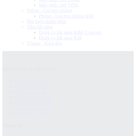
Máy nhắc chữ YiShi
Phông - Giá treo phông
Phông - Giá treo phông KM
Phụ kiện studio khác
Tấm hắt sáng
Dụng cụ hắt sáng K&F Concept
Dụng cụ hắt sáng KM
Trigger - Kích đèn
Điều khoản và chính sách
Chính sách bảo hành
Chính sách bảo mật
Chính sách đổi trả
Chính sách giao hàng
Chinh sách kiểm hàng
Hướng dẫn mua hàng
Hướng dẫn thanh toán
Thông tin