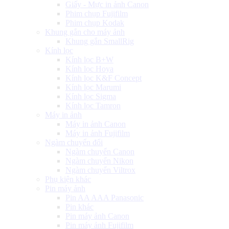
Giấy - Mực in ảnh Canon
Phim chụp Fujifilm
Phim chụp Kodak
Khung gắn cho máy ảnh
Khung gắn SmallRig
Kính lọc
Kính lọc B+W
Kính lọc Hoya
Kính lọc K&F Concept
Kính lọc Marumi
Kính lọc Sigma
Kính lọc Tamron
Máy in ảnh
Máy in ảnh Canon
Máy in ảnh Fujifilm
Ngàm chuyển đổi
Ngàm chuyển Canon
Ngàm chuyển Nikon
Ngàm chuyển Viltrox
Phụ kiện khác
Pin máy ảnh
Pin AA AAA Panasonic
Pin khác
Pin máy ảnh Canon
Pin máy ảnh Fujifilm