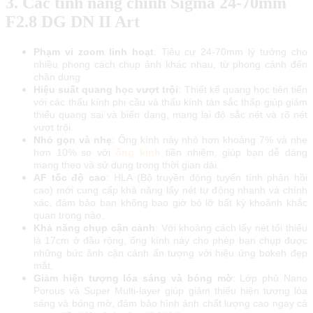
3. Các tính năng chính Sigma 24-70mm
F2.8 DG DN II Art
Phạm vi zoom linh hoạt
: Tiêu cự 24-70mm lý tưởng cho
nhiều phong cách chụp ảnh khác nhau, từ phong cảnh đến
chân dung
Hiệu suất quang học vượt trội
: Thiết kế quang học tiên tiến
với các thấu kính phi cầu và thấu kính tán sắc thấp giúp giảm
thiểu quang sai và biến dạng, mang lại độ sắc nét và rõ nét
vượt trội.
Nhỏ gọn và nhẹ
: Ống kính này nhỏ hơn khoảng 7% và nhẹ
hơn 10% so với
ống kính
tiền nhiệm, giúp bạn dễ dàng
mang theo và sử dụng trong thời gian dài.
AF tốc độ cao
: HLA (Bộ truyền động tuyến tính phản hồi
cao) mới cung cấp khả năng lấy nét tự động nhanh và chính
xác, đảm bảo bạn không bao giờ bỏ lỡ bất kỳ khoảnh khắc
quan trọng nào.
Khả năng chụp cận cảnh
: Với khoảng cách lấy nét tối thiểu
là 17cm ở đầu rộng, ống kính này cho phép bạn chụp được
những bức ảnh cận cảnh ấn tượng với hiệu ứng bokeh đẹp
mắt.
Giảm hiện tượng lóa sáng và bóng mờ
: Lớp phủ Nano
Porous và Super Multi-layer giúp giảm thiểu hiện tượng lóa
sáng và bóng mờ, đảm bảo hình ảnh chất lượng cao ngay cả