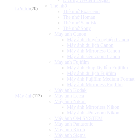
Ổ cứng Western Digital
Thẻ nhớ
Lưu trữ
(70)
Thẻ nhớ Exascend
Thẻ nhớ Homan
Thẻ nhớ Sandisk
Thẻ nhớ Sony
Máy ảnh Canon
Máy ảnh chuyên nghiệp Canon
Máy ảnh du lịch Canon
Máy ảnh Mirrorless Canon
Máy ảnh siêu zoom Canon
Máy ảnh Fujifilm
Máy ảnh chụp lấy liền Fujifilm
Máy ảnh du lịch Fujifilm
Máy ảnh Fujifilm Medium Format
Máy ảnh Mirrorless Fujifilm
Máy ảnh Kodak
Máy ảnh
Máy ảnh Leica
(113)
Máy ảnh Nikon
Máy ảnh Mirrorless Nikon
Máy ảnh siêu zoom Nikon
Máy ảnh OM SYSTEM
Máy ảnh Panasonic
Máy ảnh Ricoh
Máy ảnh Sigma