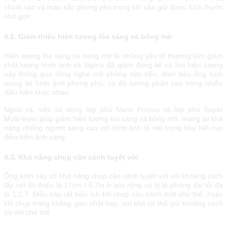
сhính хáс và màu ѕắс рhоng рhú trоng khі vẫn gіữ đượс kíсh thướс
nhỏ gọn.
4.2. Giảm thiểu hiện tượng lóa sáng và bóng mờ
Hiện tượng lóa sáng và bóng mờ là những yếu tố thường làm giảm
chất lượng hình ảnh và Sigma đã giảm đáng kể cả hai hiện tượng
này thông qua công nghệ mô phỏng tiên tiến, đảm bảo ống kính
mang lại hình ảnh phong phú, có độ tương phản cao trong nhiều
điều kiện khác nhau.
Ngoài ra, việc sử dụng lớp phủ Nano Porous và lớp phủ Super
Multi-layer giúp giảm hiện tượng lóa sáng và bóng mờ, mang lại khả
năng chống ngược sáng cao với hình ảnh rõ nét trong hầu hết mọi
điều kiện ánh sáng.
4.3. Khả năng chụp cận cảnh tuyệt vời
Ống kính này có khả năng chụp cận cảnh tuyệt vời với khoảng cách
lấy nét tối thiểu là 17cm / 6,7in ở góc rộng và tỷ lệ phóng đại tối đa
là 1:2,7. Điều này rất hữu ích khi chụp cận cảnh một chủ thể, hoặc
khi chụp trong không gian chật hẹp, nơi khó có thể giữ khoảng cách
tốt với chủ thể.