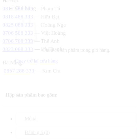
Hà Nội:
Giỏ hàng
0817 388 333
— Phạm Tú
0818 488 333
— Hữu Đạt
0825 088 333
— Hoàng Nga
0706 588 333
— Việt Hoàng
0706 788 333
— Thế Anh
0823 088 333
— Hà Thanh
Chưa có sản phẩm trong giỏ hàng.
Quay trở lại cửa hàng
Đà Nẵng:
0857 288 333
— Kim Chi
Hộp sản phẩm bao gồm:
Mô tả
Đánh giá (0)