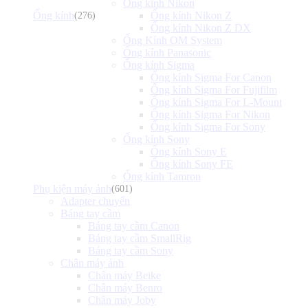
Ống kính Nikon
Ống kính
Ống kính Nikon Z
(276)
Ống kính Nikon Z DX
Ống Kính OM System
Ống kính Panasonic
Ống kính Sigma
Ống kính Sigma For Canon
Ống kính Sigma For Fujifilm
Ống kính Sigma For L-Mount
Ống kính Sigma For Nikon
Ống kính Sigma For Sony
Ống kính Sony
Ống kính Sony E
Ống kính Sony FE
Ống kính Tamron
Phụ kiện máy ảnh
(601)
Adapter chuyển
Báng tay cầm
Báng tay cầm Canon
Báng tay cầm SmallRig
Báng tay cầm Sony
Chân máy ảnh
Chân máy Beike
Chân máy Benro
Chân máy Joby