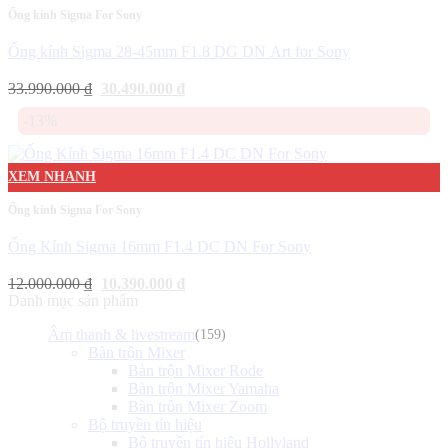
Ống kính Sigma For Sony
Ống kính Sigma 28-45mm F1.8 DG DN Art for Sony
Giá
Giá
33.990.000
₫
30.490.000
₫
gốc
hiện
là:
tại
-13%
33.990.000 ₫.
là:
30.490.000 ₫.
XEM NHANH
Ống kính Sigma For Sony
Ống Kính Sigma 16mm F1.4 DC DN For Sony
Giá
Giá
12.000.000
₫
10.390.000
₫
gốc
hiện
Danh mục sản phẩm
là:
tại
12.000.000 ₫.
là:
Âm thanh & livestream
(159)
10.390.000 ₫.
Bàn trộn Mixer
Bàn trộn Mixer Rode
Bàn trộn Mixer Yamaha
Bàn trộn Mixer Zoom
Bộ truyền tín hiệu
Bộ truyền tín hiệu Hollyland