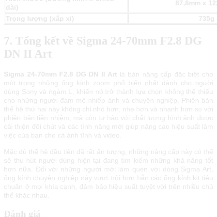
87,8mm x 1
dài)
Trọng lượng (xấp xỉ)
735g
7. Tổng kết về Sigma 24-70mm F2.8 DG
DN II Art
Sigma 24-70mm F2.8 DG DN II Art
là bản nâng cấp đặc biệt cho
một trong những ống kính zoom phổ biến nhất dành cho người
dùng Sony và ngàm L, khiến nó trở thành lựa chọn không thể thiếu
cho những người đam mê nhiếp ảnh và chuyên nghiệp. Phiên bản
thế hệ thứ hai này không chỉ nhỏ hơn, nhẹ hơn và nhanh hơn so với
phiên bản tiền nhiệm, mà còn tự hào với chất lượng hình ảnh được
cải thiện đôi chút và các tính năng mới giúp nâng cao hiệu suất làm
việc của bạn cho cả ảnh tĩnh và video.
Mặc dù thế hệ đầu tiên đã rất ấn tượng, những nâng cấp này có thể
sẽ thu hút người dùng hiện tại đang tìm kiếm những khả năng tốt
hơn nữa. Đối với những người mới làm quen với dòng Sigma Art,
ống kính chuyên nghiệp này vượt trội hơn hẳn các ống kính kit tiêu
chuẩn ở mọi khía cạnh, đảm bảo hiệu suất tuyệt vời trên nhiều chủ
thể khác nhau.
Đánh giá