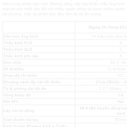
hiện trong phiên bản mới. Những nâng cấp này khiến mẫu ống kính
mới trở nên thiết yếu đối với nhiều người dùng và được nhiều người
ưa chuộng, mặc dù phiên bản đầu tiên đã rất ấn tượng.
Sigma 24-70mm F2.8
Cấu trúc ống kính
19 thấu kính chia 
Thấu kính FLD
6
Thấu kính SLD
2
Thấu kính phi cầu
5
Góc nhìn
84.1°-34
Số lá khẩu
11 lá khấu 
Khẩu độ tối thiểu
f/22
Khoảng cách lấy nét tối thiểu
17cm (Wide) – 3
Tỷ lệ phóng đại tối đa
1:2.7 (Wide) – 1
Vòng khẩu độ
Có
Nút AFL
Hai
HLA (Bộ truyền động tu
Láy nét tự động
cao)
Kích thước bộ lọc
82mm
Kích thước (Đường kính x Chiều