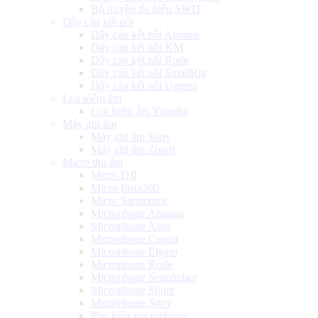
Bộ truyền tín hiệu SWIT
Dây cáp kết nối
Dây cáp kết nối Atomos
Dây cáp kết nối KM
Dây cáp kết nối Rode
Dây cáp kết nối SmallRig
Dây cáp kết nối Ugreen
Loa kiểm âm
Loa kiểm âm Yamaha
Máy ghi âm
Máy ghi âm Sony
Máy ghi âm Zoom
Micro thu âm
Micro DJI
Micro Insta360
Micro Saramonic
Microphone Amaran
Microphone Asus
Microphone Canon
Microphone Elgato
Microphone Rode
Microphone Sennheiser
Microphone Shure
Microphone Sony
Phụ kiện microphone