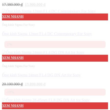
Giá
Giá
17.380.000
₫
15.900.000
₫
gốc
hiện
là:
tại
17.380.000 ₫.
là:
XEM NHANH
15.900.000 ₫.
Ống kính Sigma For Sony
Ống kính Sigma 12mm F1.4 DC Contemporary For Sony
-1%
XEM NHANH
Ống kính Sigma For Sony
Ống kính Sigma 24mm F1.4 DG DN Art for Sony
Giá
Giá
20.100.000
₫
19.800.000
₫
gốc
hiện
là:
tại
-10%
20.100.000 ₫.
là:
19.800.000 ₫.
XEM NHANH