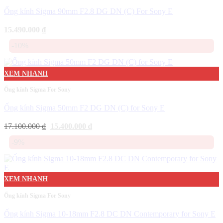
Ống kính Sigma 90mm F2.8 DG DN (C) For Sony E
15.490.000
₫
-10%
XEM NHANH
Ống kính Sigma For Sony
Ống kính Sigma 50mm F2 DG DN (C) for Sony E
Giá
Giá
17.100.000
₫
15.400.000
₫
gốc
hiện
là:
tại
-9%
17.100.000 ₫.
là:
15.400.000 ₫.
XEM NHANH
Ống kính Sigma For Sony
Ống kính Sigma 10-18mm F2.8 DC DN Contemporary for Sony E