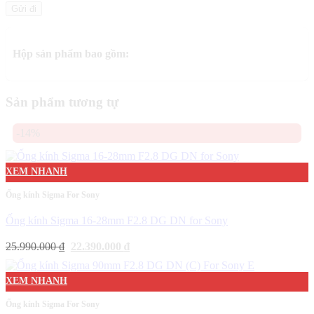
Hộp sản phẩm bao gồm:
Sản phẩm tương tự
-14%
XEM NHANH
Ống kính Sigma For Sony
Ống kính Sigma 16-28mm F2.8 DG DN for Sony
Giá
Giá
25.990.000
₫
22.390.000
₫
gốc
hiện
là:
tại
25.990.000 ₫.
là:
XEM NHANH
22.390.000 ₫.
Ống kính Sigma For Sony