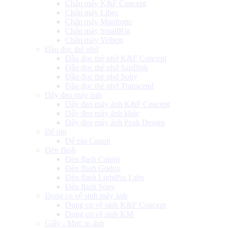
Chân máy K&F Concept
Chân máy Libec
Chân máy Manfrotto
Chân máy SmallRig
Chân máy Velbon
Đầu đọc thẻ nhớ
Đầu đọc thẻ nhớ K&F Concept
Đầu đọc thẻ nhớ SanDisk
Đầu đọc thẻ nhớ Sony
Đầu đọc thẻ nhớ Transcend
Dây đeo máy ảnh
Dây đeo máy ảnh K&F Concept
Dây đeo máy ảnh khác
Dây đeo máy ảnh Peak Design
Đế pin
Đế pin Canon
Đèn flash
Đèn flash Canon
Đèn flash Godox
Đèn flash LightPix Labs
Đèn flash Sony
Dụng cụ vệ sinh máy ảnh
Dụng cụ vệ sinh K&F Concept
Dụng cụ vệ sinh KM
Giấy - Mực in ảnh