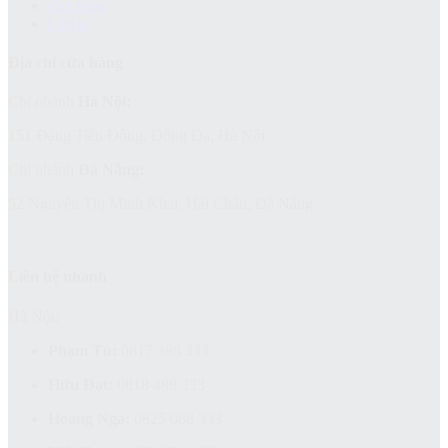
Giới thiệu
Liên hệ
Địa chỉ cửa hàng
Chi nhánh
Hà Nội:
151 Đặng Tiến Đông, Đống Đa, Hà Nội
Chi nhánh
Đà Nẵng:
52 Nguyễn Thị Minh Khai, Hải Châu, Đà Nẵng
Liên hệ nhanh
Hà Nội:
Phạm Tú:
0817 388 333
Hữu Đạt:
0818 488 333
Hoàng Nga:
0825 088 333