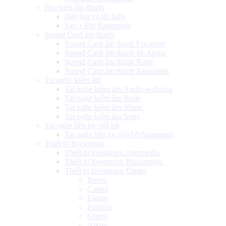
Phụ kiện âm thanh
Dây loa và tín hiệu
Sạc + Pin Saramonic
Sound Card âm thanh
Sound Card âm thanh Focusrite
Sound Card âm thanh M-Audio
Sound Card âm thanh Rode
Sound Card âm thanh Saramonic
Tai nghe kiểm âm
Tai nghe kiểm âm Audio-technica
Tai nghe kiểm âm Rode
Tai nghe kiểm âm Shure
Tai nghe kiểm âm Sony
Tai nghe liên lạc nội bộ
Tai nghe liên lạc nội bộ Saramonic
Thiết bị livestream
Thiết bị livestream Avermedia
Thiết bị livestream Blackmagic
Thiết bị livestream Elgato
Benro
Canon
Elgato
Fujifilm
Gopro
Nikon