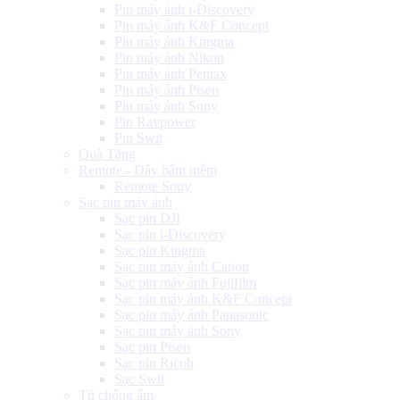
Pin máy ảnh i-Discovery
Pin máy ảnh K&F Concept
Pin máy ảnh Kingma
Pin máy ảnh Nikon
Pin máy ảnh Pentax
Pin máy ảnh Pisen
Pin máy ảnh Sony
Pin Ravpower
Pin Swit
Quà Tặng
Remote - Dây bấm mềm
Remote Sony
Sạc pin máy ảnh
Sạc pin DJI
Sạc pin i-Discovery
Sạc pin Kingma
Sạc pin máy ảnh Canon
Sạc pin máy ảnh Fujifilm
Sạc pin máy ảnh K&F Concept
Sạc pin máy ảnh Panasonic
Sạc pin máy ảnh Sony
Sạc pin Pisen
Sạc pin Ricoh
Sạc Swit
Tủ chống ẩm