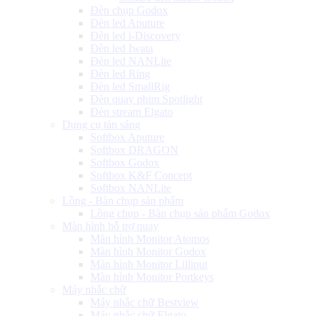
Đèn chụp Godox
Đèn led Aputure
Đèn led i-Discovery
Đèn led Iwata
Đèn led NANLite
Đèn led Ring
Đèn led SmallRig
Đèn quay phim Spotlight
Đèn stream Elgato
Dụng cụ tản sáng
Softbox Aputure
Softbox DRAGON
Softbox Godox
Softbox K&F Concept
Softbox NANLite
Lồng - Bàn chụp sản phẩm
Lồng chụp - Bàn chụp sản phẩm Godox
Màn hình hỗ trợ quay
Màn hình Monitor Atomos
Màn hình Monitor Godox
Màn hình Monitor Lilliput
Màn hình Monitor Portkeys
Máy nhắc chữ
Máy nhắc chữ Bestview
Máy nhắc chữ Elgato