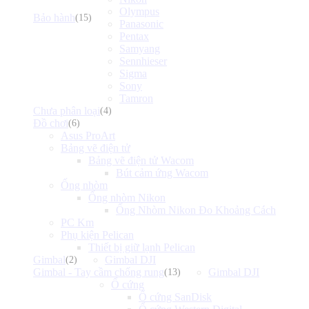
Olympus
Bảo hành
(15)
Panasonic
Pentax
Samyang
Sennhieser
Sigma
Sony
Tamron
Chưa phân loại
(4)
Đồ chơi
(6)
Asus ProArt
Bảng vẽ điện tử
Bảng vẽ điện tử Wacom
Bút cảm ứng Wacom
Ống nhòm
Ống nhòm Nikon
Ống Nhòm Nikon Đo Khoảng Cách
PC Km
Phụ kiện Pelican
Thiết bị giữ lạnh Pelican
Gimbal
Gimbal DJI
(2)
Gimbal - Tay cầm chống rung
Gimbal DJI
(13)
Ổ cứng
Ổ cứng SanDisk