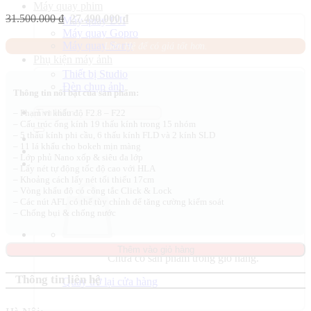
Máy quay phim
Giá
Giá
31.500.000
₫
27.490.000
₫
Máy quay DJI
gốc
hiện
Máy quay Gopro
là:
tại
Máy quay Sony
Liên Hệ để có giá tốt hơn.
31.500.000 ₫.
là:
Phụ kiện máy ảnh
27.490.000 ₫.
Thiết bị Studio
Đèn chụp ảnh
Thông tin nổi bật của sản phẩm:
Tìm
– Phạm vi khẩu độ F2.8 – F22
kiếm:
– Cấu trúc ống kính 19 thấu kính trong 15 nhóm
– 5 thấu kính phi cầu, 6 thấu kính FLD và 2 kính SLD
– 11 lá khẩu cho bokeh mịn màng
– Lớp phủ Nano xốp & siêu đa lớp
– Lấy nét tự động tốc độ cao với HLA
– Khoảng cách lấy nét tối thiểu 17cm
– Vòng khẩu độ có công tắc Click & Lock
– Các nút AFL có thể tùy chỉnh để tăng cường kiểm soát
– Chống bụi & chống nước
Thêm vào giỏ hàng
Chưa có sản phẩm trong giỏ hàng.
Thông tin liên hệ
Quay trở lại cửa hàng