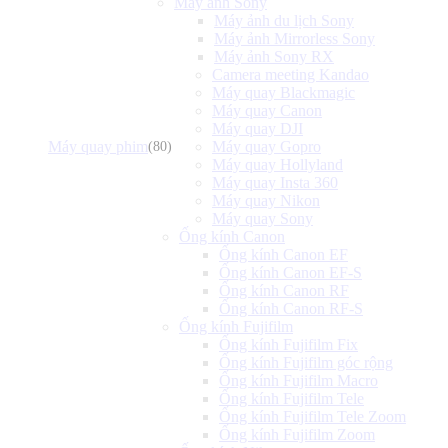
Máy ảnh Sony
Máy ảnh du lịch Sony
Máy ảnh Mirrorless Sony
Máy ảnh Sony RX
Camera meeting Kandao
Máy quay Blackmagic
Máy quay Canon
Máy quay DJI
Máy quay phim
Máy quay Gopro
(80)
Máy quay Hollyland
Máy quay Insta 360
Máy quay Nikon
Máy quay Sony
Ống kính Canon
Ống kính Canon EF
Ống kính Canon EF-S
Ống kính Canon RF
Ống kính Canon RF-S
Ống kính Fujifilm
Ống kính Fujifilm Fix
Ống kính Fujifilm góc rộng
Ống kính Fujifilm Macro
Ống kính Fujifilm Tele
Ống kính Fujifilm Tele Zoom
Ống kính Fujifilm Zoom