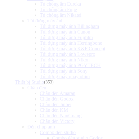
Tủ chống ẩm Eureka
Tủ chống ẩm Fujie
Tủ chống ẩm Nikatei
Túi đựng máy ảnh
Túi đựng máy ảnh Billingham
Túi đựng máy ảnh Canon
Túi đựng máy ảnh Fujifilm
Túi đựng máy ảnh Herringbone
Túi đựng máy ảnh K&F Concept
Túi đựng máy ảnh Lowepro
Túi đựng máy ảnh Nikon
Túi đựng máy ảnh PGYTECH
Túi đựng máy ảnh Sony
Túi đựng máy quay phim
Thiết bị Studio
(353)
Chân đèn
Chân đèn Amaran
Chân đèn Godox
Chân đèn Jinbei
Chân đèn KM
Chân đèn NanGuang
Chân đèn Victory
Đèn chụp ảnh
Combo đèn studio
Combo đèn studio Godox