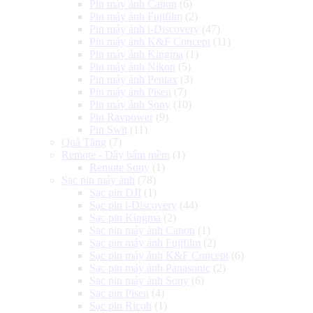
Pin máy ảnh Canon
(6)
Pin máy ảnh Fujifilm
(2)
Pin máy ảnh i-Discovery
(47)
Pin máy ảnh K&F Concept
(11)
Pin máy ảnh Kingma
(1)
Pin máy ảnh Nikon
(5)
Pin máy ảnh Pentax
(3)
Pin máy ảnh Pisen
(7)
Pin máy ảnh Sony
(10)
Pin Ravpower
(9)
Pin Swit
(11)
Quà Tặng
(7)
Remote - Dây bấm mềm
(1)
Remote Sony
(1)
Sạc pin máy ảnh
(78)
Sạc pin DJI
(1)
Sạc pin i-Discovery
(44)
Sạc pin Kingma
(2)
Sạc pin máy ảnh Canon
(1)
Sạc pin máy ảnh Fujifilm
(2)
Sạc pin máy ảnh K&F Concept
(6)
Sạc pin máy ảnh Panasonic
(2)
Sạc pin máy ảnh Sony
(6)
Sạc pin Pisen
(4)
Sạc pin Ricoh
(1)