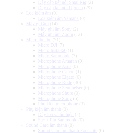
Dây cáp kết nối SmallRig
(2)
Dây cáp kết nối Ugreen
(29)
Loa kiểm âm
(0)
Loa kiểm âm Yamaha
(0)
Máy ghi âm
(14)
Máy ghi âm Sony
(2)
Máy ghi âm Zoom
(12)
Micro thu âm
(51)
Micro DJI
(7)
Micro Insta360
(1)
Micro Saramonic
(3)
Microphone Amaran
(0)
Microphone Asus
(0)
Microphone Canon
(1)
Microphone Elgato
(0)
Microphone Rode
(30)
Microphone Sennheiser
(0)
Microphone Shure
(0)
Microphone Sony
(6)
Phụ kiện microphone
(3)
Phụ kiện âm thanh
(3)
Dây loa và tín hiệu
(2)
Sạc + Pin Saramonic
(0)
Sound Card âm thanh
(8)
Sound Card âm thanh Focusrite
(6)