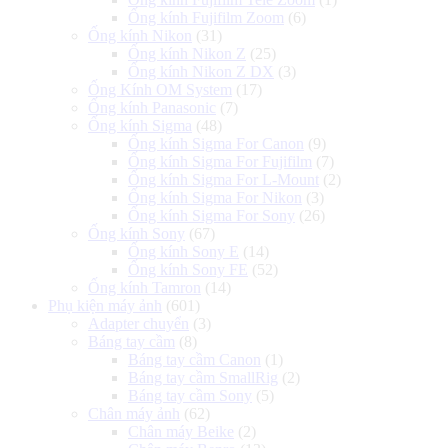
Ống kính Fujifilm Zoom
(6)
Ống kính Nikon
(31)
Ống kính Nikon Z
(25)
Ống kính Nikon Z DX
(3)
Ống Kính OM System
(17)
Ống kính Panasonic
(7)
Ống kính Sigma
(48)
Ống kính Sigma For Canon
(9)
Ống kính Sigma For Fujifilm
(7)
Ống kính Sigma For L-Mount
(2)
Ống kính Sigma For Nikon
(3)
Ống kính Sigma For Sony
(26)
Ống kính Sony
(67)
Ống kính Sony E
(14)
Ống kính Sony FE
(52)
Ống kính Tamron
(14)
Phụ kiện máy ảnh
(601)
Adapter chuyển
(3)
Báng tay cầm
(8)
Báng tay cầm Canon
(1)
Báng tay cầm SmallRig
(2)
Báng tay cầm Sony
(5)
Chân máy ảnh
(62)
Chân máy Beike
(2)