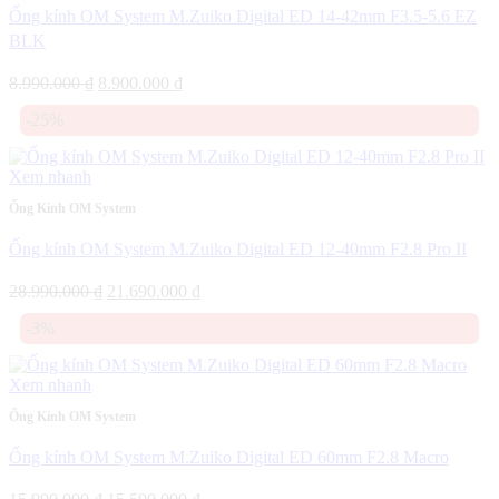
Ống kính OM System M.Zuiko Digital ED 14-42mm F3.5-5.6 EZ
BLK
Giá
Giá
8.990.000
₫
8.900.000
₫
gốc
hiện
-25%
là:
tại
8.990.000 ₫.
là:
8.900.000 ₫.
Xem nhanh
Ống Kính OM System
Ống kính OM System M.Zuiko Digital ED 12-40mm F2.8 Pro II
Giá
Giá
28.990.000
₫
21.690.000
₫
gốc
hiện
-3%
là:
tại
28.990.000 ₫.
là:
21.690.000 ₫.
Xem nhanh
Ống Kính OM System
Ống kính OM System M.Zuiko Digital ED 60mm F2.8 Macro
Giá
Giá