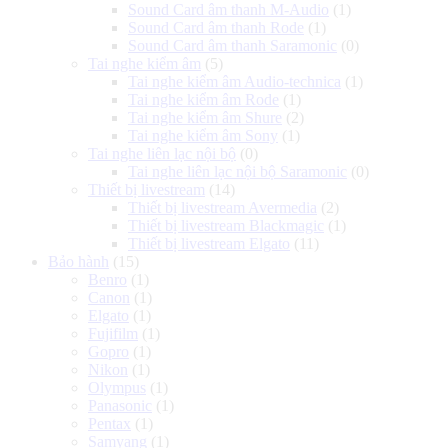
Sound Card âm thanh M-Audio
(1)
Sound Card âm thanh Rode
(1)
Sound Card âm thanh Saramonic
(0)
Tai nghe kiểm âm
(5)
Tai nghe kiểm âm Audio-technica
(1)
Tai nghe kiểm âm Rode
(1)
Tai nghe kiểm âm Shure
(2)
Tai nghe kiểm âm Sony
(1)
Tai nghe liên lạc nội bộ
(0)
Tai nghe liên lạc nội bộ Saramonic
(0)
Thiết bị livestream
(14)
Thiết bị livestream Avermedia
(2)
Thiết bị livestream Blackmagic
(1)
Thiết bị livestream Elgato
(11)
Bảo hành
(15)
Benro
(1)
Canon
(1)
Elgato
(1)
Fujifilm
(1)
Gopro
(1)
Nikon
(1)
Olympus
(1)
Panasonic
(1)
Pentax
(1)
Samyang
(1)