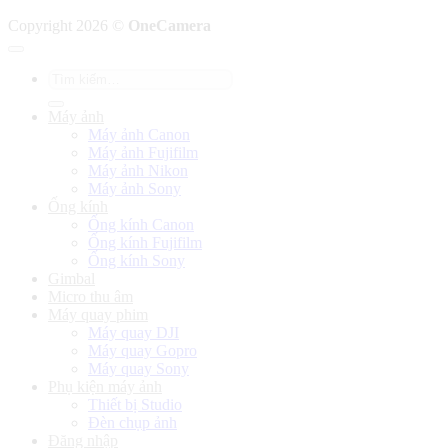
Copyright 2026 ©
OneCamera
Tìm
kiếm:
Máy ảnh
Máy ảnh Canon
Máy ảnh Fujifilm
Máy ảnh Nikon
Máy ảnh Sony
Ống kính
Ống kính Canon
Ống kính Fujifilm
Ống kính Sony
Gimbal
Micro thu âm
Máy quay phim
Máy quay DJI
Máy quay Gopro
Máy quay Sony
Phụ kiện máy ảnh
Thiết bị Studio
Đèn chụp ảnh
Đăng nhập