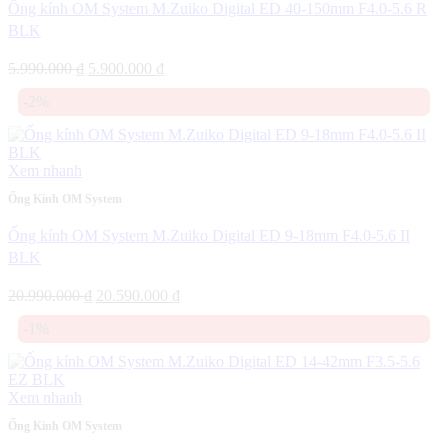
Ống kính OM System M.Zuiko Digital ED 40-150mm F4.0-5.6 R
BLK
Giá
Giá
5.990.000
₫
5.900.000
₫
gốc
hiện
-2%
là:
tại
5.990.000 ₫.
là:
5.900.000 ₫.
Xem nhanh
Ống Kính OM System
Ống kính OM System M.Zuiko Digital ED 9-18mm F4.0-5.6 II
BLK
Giá
Giá
20.990.000
₫
20.590.000
₫
gốc
hiện
-1%
là:
tại
20.990.000 ₫.
là:
20.590.000 ₫.
Xem nhanh
Ống Kính OM System