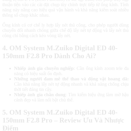
thuận tiện vào các cài đặt chụp tùy chỉnh trực tiếp từ ống kính. Tính
năng này nâng cao hiệu quả vận hành và khả năng kiểm soát nhiều
thông số chụp khác nhau.
Ống kính có cơ chế ly hợp lấy nét thủ công, cho phép người dùng
chuyển đổi nhanh chóng giữa chế độ lấy nét tự động và lấy nét thủ
công chỉ bằng cách kéo vòng lấy nét.
4. OM System M.Zuiko Digital ED 40-
150mm F2.8 Pro Dành Cho Ai?
Nhiếp ảnh gia chuyên nghiệp
: Cần ống kính zoom tele đa
năng có hiệu suất ổn định.
Những người đam mê thể thao và động vật hoang dã:
Cần khả năng lấy nét tự động nhanh và khả năng chống chịu
thời tiết đáng tin cậy.
Nhiếp ảnh gia chân dung
: Tìm kiếm hiệu ứng làm mờ hậu
cảnh đẹp và làm nổi bật chủ thể.
5. OM System M.Zuiko Digital ED 40-
150mm F2.8 Pro – Review Ưu Và Nhược
Điểm