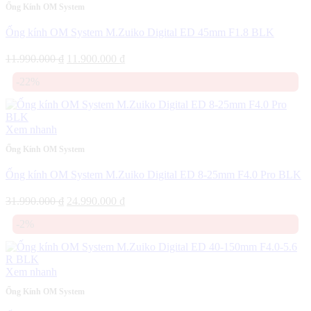
Ống Kính OM System
Ống kính OM System M.Zuiko Digital ED 45mm F1.8 BLK
Giá
Giá
11.990.000
₫
11.900.000
₫
gốc
hiện
-22%
là:
tại
11.990.000 ₫.
là:
11.900.000 ₫.
Xem nhanh
Ống Kính OM System
Ống kính OM System M.Zuiko Digital ED 8-25mm F4.0 Pro BLK
Giá
Giá
31.990.000
₫
24.990.000
₫
gốc
hiện
-2%
là:
tại
31.990.000 ₫.
là:
24.990.000 ₫.
Xem nhanh
Ống Kính OM System