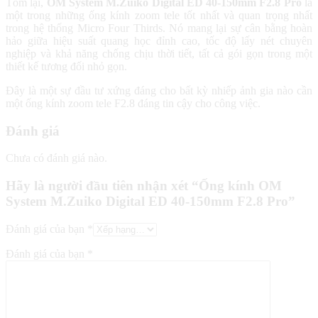
Tóm lại,
OM System M.Zuiko Digital ED 40-150mm F2.8 Pro
là
một trong những ống kính zoom tele tốt nhất và quan trọng nhất
trong hệ thống Micro Four Thirds. Nó mang lại sự cân bằng hoàn
hảo giữa hiệu suất quang học đỉnh cao, tốc độ lấy nét chuyên
nghiệp và khả năng chống chịu thời tiết, tất cả gói gọn trong một
thiết kế tương đối nhỏ gọn.
Đây là một sự đầu tư xứng đáng cho bất kỳ nhiếp ảnh gia nào cần
một ống kính zoom tele F2.8 đáng tin cậy cho công việc.
Đánh giá
Chưa có đánh giá nào.
Hãy là người đầu tiên nhận xét “Ống kính OM
System M.Zuiko Digital ED 40-150mm F2.8 Pro”
Đánh giá của bạn
*
Đánh giá của bạn
*