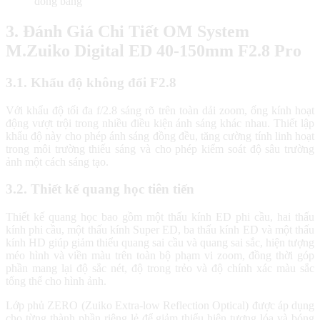
đóng băng
3. Đánh Giá Chi Tiết OM System
M.Zuiko Digital ED 40-150mm F2.8 Pro
3.1. Khẩu độ không đổi F2.8
Với khẩu độ tối đa f/2.8 sáng rõ trên toàn dải zoom, ống kính hoạt
động vượt trội trong nhiều điều kiện ánh sáng khác nhau. Thiết lập
khẩu độ này cho phép ánh sáng đồng đều, tăng cường tính linh hoạt
trong môi trường thiếu sáng và cho phép kiểm soát độ sâu trường
ảnh một cách sáng tạo.
3.2. Thiết kế quang học tiên tiến
Thiết kế quang học bao gồm một thấu kính ED phi cầu, hai thấu
kính phi cầu, một thấu kính Super ED, ba thấu kính ED và một thấu
kính HD giúp giảm thiểu quang sai cầu và quang sai sắc, hiện tượng
méo hình và viền màu trên toàn bộ phạm vi zoom, đồng thời góp
phần mang lại độ sắc nét, độ trong trẻo và độ chính xác màu sắc
tổng thể cho hình ảnh.
Lớp phủ ZERO (Zuiko Extra-low Reflection Optical) được áp dụng
cho từng thành phần riêng lẻ để giảm thiểu hiện tượng lóa và bóng