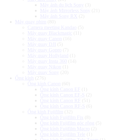
Máy ảnh du lịch Sony
(3)
Máy ảnh Mirrorless Sony
(21)
Máy ảnh Sony RX
(2)
Máy quay phim
(80)
Camera meeting Kandao
(5)
Máy quay Blackmagic
(11)
Máy quay Canon
(16)
Máy quay DJI
(5)
Máy quay Gopro
(7)
Máy quay Hollyland
(1)
Máy quay Insta 360
(14)
Máy quay Nikon
(1)
Máy quay Sony
(20)
Ống kính
(276)
Ống kính Canon
(60)
Ống kính Canon EF
(1)
Ống kính Canon EF-S
(2)
Ống kính Canon RF
(51)
Ống kính Canon RF-S
(6)
Ống kính Fujifilm
(32)
Ống kính Fujifilm Fix
(8)
Ống kính Fujifilm góc rộng
(5)
Ống kính Fujifilm Macro
(2)
Ống kính Fujifilm Tele
(1)
Ống kính Fujifilm Tele Zoom
(1)