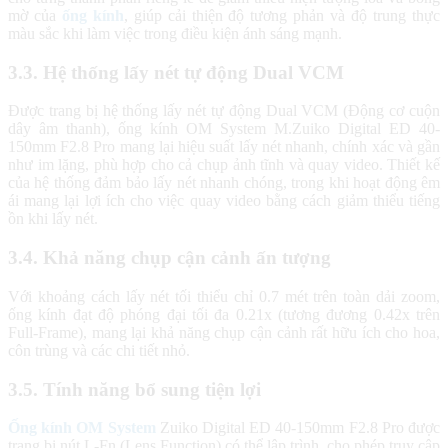
mờ của
ống kính
, giúp cải thiện độ tương phản và độ trung thực
màu sắc khi làm việc trong điều kiện ánh sáng mạnh.
3.3. Hệ thống lấy nét tự động Dual VCM
Được trang bị hệ thống lấy nét tự động Dual VCM (Động cơ cuộn
dây âm thanh), ống kính OM System M.Zuiko Digital ED 40-
150mm F2.8 Pro mang lại hiệu suất lấy nét nhanh, chính xác và gần
như im lặng, phù hợp cho cả chụp ảnh tĩnh và quay video. Thiết kế
của hệ thống đảm bảo lấy nét nhanh chóng, trong khi hoạt động êm
ái mang lại lợi ích cho việc quay video bằng cách giảm thiểu tiếng
ồn khi lấy nét.
3.4. Khả năng chụp cận cảnh ấn tượng
Với khoảng cách lấy nét tối thiểu chỉ 0.7 mét trên toàn dải zoom,
ống kính đạt độ phóng đại tối đa 0.21x (tương đương 0.42x trên
Full-Frame), mang lại khả năng chụp cận cảnh rất hữu ích cho hoa,
côn trùng và các chi tiết nhỏ.
3.5. Tính năng bổ sung tiện lợi
Ống kính OM System
Zuiko Digital ED 40-150mm F2.8 Pro được
trang bị nút L-Fn (Lens Function) có thể lập trình, cho phép truy cập