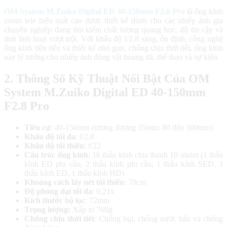
OM System M.Zuiko Digital ED 40-150mm F2.8 Pro
là ống kính
zoom tele hiệu suất cao được thiết kế dành cho các nhiếp ảnh gia
chuyên nghiệp đang tìm kiếm chất lượng quang học, độ tin cậy và
tính linh hoạt vượt trội. Với khẩu độ f/2.8 sáng, ổn định, công nghệ
ống kính tiên tiến và thiết kế nhỏ gọn, chống chịu thời tiết, ống kính
này lý tưởng cho nhiếp ảnh động vật hoang dã, thể thao và sự kiện.
2. Thông Số Kỹ Thuật Nổi Bật Của OM
System M.Zuiko Digital ED 40-150mm
F2.8 Pro
Tiêu cự
: 40-150mm (tương đương 35mm: 80 đến 300mm)
Khẩu độ tối đa
: f/2.8
Khẩu độ tối thiểu
: f/22
Cấu trúc ống kính
: 16 thấu kính chia thành 10 nhóm (1 thấu
kính ED phi cầu, 2 thấu kính phi cầu, 1 thấu kính SED, 3
thấu kính ED, 1 thấu kính HD)
Khoảng cách lấy nét tối thiểu
: 70cm
Độ phóng đại tối đa
: 0,21x
Kích thước bộ lọc
: 72mm
Trọng lượng:
Xấp xỉ 760g
Chống chịu thời tiết
: Chống bụi, chống nước bắn và chống