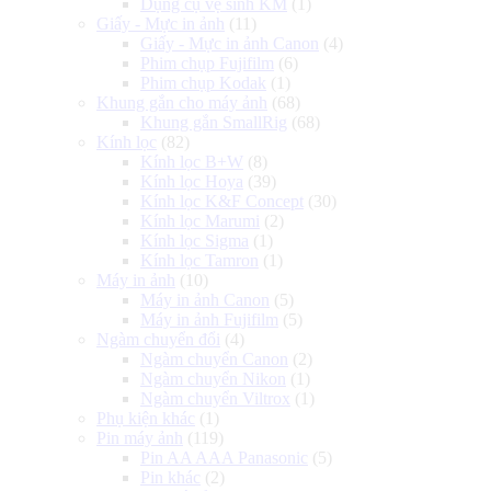
Dụng cụ vệ sinh KM
(1)
Giấy - Mực in ảnh
(11)
Giấy - Mực in ảnh Canon
(4)
Phim chụp Fujifilm
(6)
Phim chụp Kodak
(1)
Khung gắn cho máy ảnh
(68)
Khung gắn SmallRig
(68)
Kính lọc
(82)
Kính lọc B+W
(8)
Kính lọc Hoya
(39)
Kính lọc K&F Concept
(30)
Kính lọc Marumi
(2)
Kính lọc Sigma
(1)
Kính lọc Tamron
(1)
Máy in ảnh
(10)
Máy in ảnh Canon
(5)
Máy in ảnh Fujifilm
(5)
Ngàm chuyển đổi
(4)
Ngàm chuyển Canon
(2)
Ngàm chuyển Nikon
(1)
Ngàm chuyển Viltrox
(1)
Phụ kiện khác
(1)
Pin máy ảnh
(119)
Pin AA AAA Panasonic
(5)
Pin khác
(2)