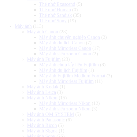
Thẻ nhớ Exascend
(5)
Thẻ nhớ Homan
(0)
Thẻ nhớ Sandisk
(35)
Thẻ nhớ Sony
(19)
Máy ảnh
(113)
Máy ảnh Canon
(28)
Máy ảnh chuyên nghiệp Canon
(2)
Máy ảnh du lịch Canon
(7)
Máy ảnh Mirrorless Canon
(17)
Máy ảnh siêu zoom Canon
(2)
Máy ảnh Fujifilm
(23)
Máy ảnh chụp lấy liền Fujifilm
(8)
Máy ảnh du lịch Fujifilm
(1)
Máy ảnh Fujifilm Medium Format
(3)
Máy ảnh Mirrorless Fujifilm
(11)
Máy ảnh Kodak
(1)
Máy ảnh Leica
(3)
Máy ảnh Nikon
(15)
Máy ảnh Mirrorless Nikon
(12)
Máy ảnh siêu zoom Nikon
(3)
Máy ảnh OM SYSTEM
(5)
Máy ảnh Panasonic
(6)
Máy ảnh Ricoh
(5)
Máy ảnh Sigma
(1)
Máy ảnh Sony
(26)