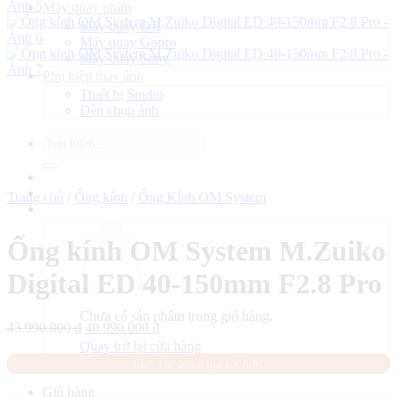
Máy quay phim
Máy quay DJI
Máy quay Gopro
Máy quay Sony
Phụ kiện máy ảnh
Thiết bị Studio
Đèn chụp ảnh
Tìm
kiếm:
Trang chủ
/
Ống kính
/
Ống Kính OM System
Ống kính OM System M.Zuiko
Digital ED 40-150mm F2.8 Pro
Chưa có sản phẩm trong giỏ hàng.
Giá
Giá
43.990.000
₫
40.990.000
₫
gốc
hiện
Quay trở lại cửa hàng
là:
tại
Liên Hệ để có giá tốt hơn.
43.990.000 ₫.
là:
40.990.000 ₫.
Giỏ hàng