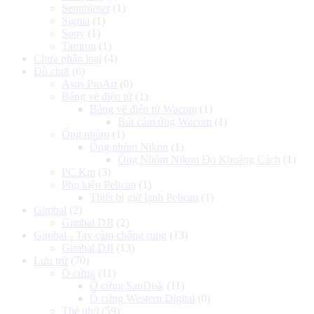
Sennhieser
(1)
Sigma
(1)
Sony
(1)
Tamron
(1)
Chưa phân loại
(4)
Đồ chơi
(6)
Asus ProArt
(0)
Bảng vẽ điện tử
(1)
Bảng vẽ điện tử Wacom
(1)
Bút cảm ứng Wacom
(1)
Ống nhòm
(1)
Ống nhòm Nikon
(1)
Ống Nhòm Nikon Đo Khoảng Cách
(1)
PC Km
(3)
Phụ kiện Pelican
(1)
Thiết bị giữ lạnh Pelican
(1)
Gimbal
(2)
Gimbal DJI
(2)
Gimbal - Tay cầm chống rung
(13)
Gimbal DJI
(13)
Lưu trữ
(70)
Ổ cứng
(11)
Ổ cứng SanDisk
(11)
Ổ cứng Western Digital
(0)
Thẻ nhớ
(59)