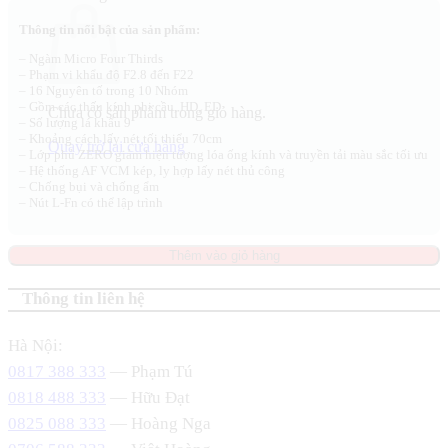
Thông tin nổi bật của sản phẩm:
– Ngàm Micro Four Thirds
– Phạm vi khẩu độ F2.8 đến F22
– 16 Nguyên tố trong 10 Nhóm
– Gồm các thấu kính phi cầu, HD, ED
Chưa có sản phẩm trong giỏ hàng.
– Số lượng lá khẩu 9
– Khoảng cách lấy nét tối thiểu 70cm
Quay trở lại cửa hàng
– Lớp phủ ZERO giảm hiện tượng lóa ống kính và truyền tải màu sắc tối ưu
– Hệ thống AF VCM kép, ly hợp lấy nét thủ công
– Chống bụi và chống ẩm
– Nút L-Fn có thể lập trình
Thêm vào giỏ hàng
Thông tin liên hệ
Hà Nội:
0817 388 333
— Phạm Tú
0818 488 333
— Hữu Đạt
0825 088 333
— Hoàng Nga