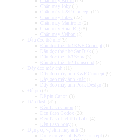
Chân máy Benro
(13)
Chân máy Joby
(1)
Chân máy K&F Concept
(11)
Chân máy Libec
(22)
Chân máy Manfrotto
(2)
Chân máy SmallRig
(8)
Chân máy Velbon
(2)
Đầu đọc thẻ nhớ
(9)
Đầu đọc thẻ nhớ K&F Concept
(1)
Đầu đọc thẻ nhớ SanDisk
(1)
Đầu đọc thẻ nhớ Sony
(3)
Đầu đọc thẻ nhớ Transcend
(3)
Dây đeo máy ảnh
(11)
Dây đeo máy ảnh K&F Concept
(9)
Dây đeo máy ảnh khác
(1)
Dây đeo máy ảnh Peak Design
(1)
Đế pin
(3)
Đế pin Canon
(3)
Đèn flash
(41)
Đèn flash Canon
(4)
Đèn flash Godox
(28)
Đèn flash LightPix Labs
(4)
Đèn flash Sony
(5)
Dụng cụ vệ sinh máy ảnh
(3)
Dụng cụ vệ sinh K&F Concept
(2)