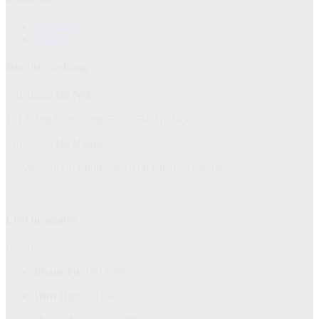
Giới thiệu
Liên hệ
Địa chỉ cửa hàng
Chi nhánh
Hà Nội:
151 Đặng Tiến Đông, Đống Đa, Hà Nội
Chi nhánh
Đà Nẵng:
52 Nguyễn Thị Minh Khai, Hải Châu, Đà Nẵng
Liên hệ nhanh
Hà Nội:
Phạm Tú:
0817 388 333
Hữu Đạt:
0818 488 333