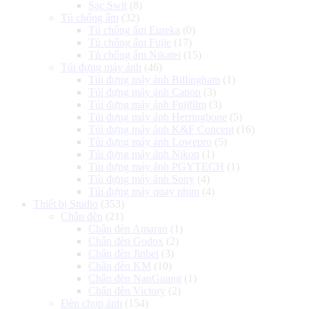
Sạc Swit
(8)
Tủ chống ẩm
(32)
Tủ chống ẩm Eureka
(0)
Tủ chống ẩm Fujie
(17)
Tủ chống ẩm Nikatei
(15)
Túi đựng máy ảnh
(46)
Túi đựng máy ảnh Billingham
(1)
Túi đựng máy ảnh Canon
(3)
Túi đựng máy ảnh Fujifilm
(3)
Túi đựng máy ảnh Herringbone
(5)
Túi đựng máy ảnh K&F Concept
(16)
Túi đựng máy ảnh Lowepro
(5)
Túi đựng máy ảnh Nikon
(1)
Túi đựng máy ảnh PGYTECH
(1)
Túi đựng máy ảnh Sony
(4)
Túi đựng máy quay phim
(4)
Thiết bị Studio
(353)
Chân đèn
(21)
Chân đèn Amaran
(1)
Chân đèn Godox
(2)
Chân đèn Jinbei
(3)
Chân đèn KM
(10)
Chân đèn NanGuang
(1)
Chân đèn Victory
(2)
Đèn chụp ảnh
(154)