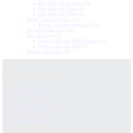
Máy nhắc chữ Bestview
(3)
Máy nhắc chữ Elgato
(0)
Máy nhắc chữ YiShi
(1)
Phông - Giá treo phông
(32)
Phông - Giá treo phông KM
(31)
Phụ kiện studio khác
(22)
Tấm hắt sáng
(15)
Dụng cụ hắt sáng K&F Concept
(2)
Dụng cụ hắt sáng KM
(11)
Trigger - Kích đèn
(13)
Điều khoản và chính sách
Chính sách bảo hành
Chính sách bảo mật
Chính sách đổi trả
Chính sách giao hàng
Chinh sách kiểm hàng
Hướng dẫn mua hàng
Hướng dẫn thanh toán
Thông tin