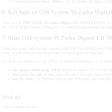
Content Creator/Quay Video
: Cần AF nhanh, im lặng và chấ
6. Kết luận về OM System M.Zuiko Digit
Nhìn chung,
OM System M.Zuiko Digital ED 20mm F1.4 Pro
là 
trội. Nó là sự lựa chọn lý tưởng cho các nhiếp ảnh gia và nhà làm ph
7. Mua OM System M.Zuiko Digital ED 20
Nâng tầm nhiếp ảnh của bạn với ống kính OM System M.Zuiko Digita
công cụ thiết yếu cho các chuyên gia và người đam mê sáng tạo.
Kyma là địa chỉ đáng tin cậy để bạn sở hữu ống kính này với sự an tâ
Sản phẩm chính hãng 100%:
Đảm bảo nguồn gốc và chất lư
Bảo hành đầy đủ:
Hưởng trọn vẹn chính sách bảo hành chính
Giá tốt nhất:
Các chương trình ưu đãi và khuyến mãi hấp dẫn.
Đánh giá
Chưa có đánh giá nào.