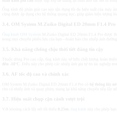
thấu kính phi cầu
được sắp xếp để mang lại hình ảnh sắc nét từ trun
Ống kính độ phân giải cao này tận dụng tối đa hiệu suất của máy ả
cũng được áp dụng cho hệ thống quang học, giúp giảm hiện tượng lóa
3.4. OM System M.Zuiko Digital ED 20mm F1.4 Pro 
Ống kính OM System
M.Zuiko Digital ED 20mm F1.4 Pro được thiế
trong mọi chuyến phiêu lưu của bạn—hoàn hảo cho nhiếp ảnh đường 
3.5. Khả năng chống chịu thời tiết đáng tin cậy
Thuộc dòng Pro cao cấp, ống kính này sở hữu chất lượng hoàn thiện t
đến -10°C
. Điều này cho phép các nhiếp ảnh gia tự tin tác nghiệp tr
3.6. AF tốc độ cao và chính xác
OM System M.Zuiko Digital ED 20mm F1.4 Pro có
hệ thống lấy n
cho cả nhiếp ảnh và quay phim, mang lại khả năng chuyển tiếp lấy n
3.7. Hiệu suất chụp cận cảnh vượt trội
Với khoảng cách lấy nét tối thiểu
0.25m
,
ống kính
này cho phép bạn 