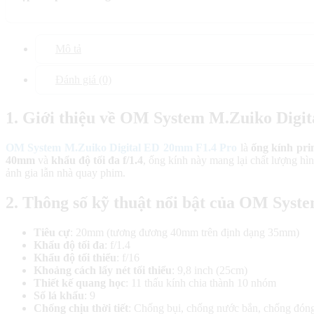
Mô tả
Đánh giá (0)
1. Giới thiệu về OM System M.Zuiko Digi
OM System M.Zuiko Digital ED 20mm F1.4 Pro
là
ống kính pri
40mm
và
khẩu độ tối đa f/1.4
, ống kính này mang lại chất lượng hì
ảnh gia lẫn nhà quay phim.
2. Thông số kỹ thuật nổi bật của OM Sys
Tiêu cự
: 20mm (tương đương 40mm trên định dạng 35mm)
Khẩu độ tối đa
: f/1.4
Khẩu độ tối thiểu
: f/16
Khoảng cách lấy nét tối thiểu
: 9,8 inch (25cm)
Thiết kế quang học
: 11 thấu kính chia thành 10 nhóm
Số lá khẩu
: 9
Chống chịu thời tiết
: Chống bụi, chống nước bắn, chống đóng