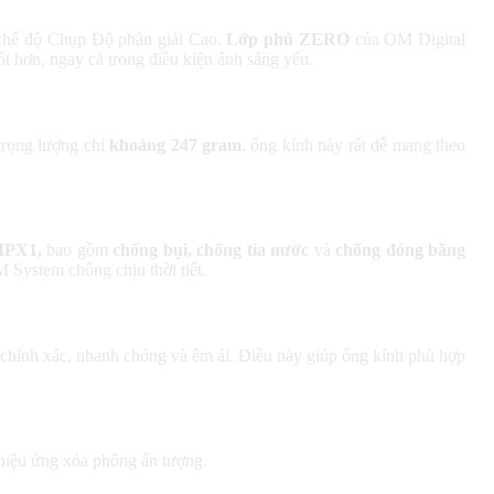
 chế độ Chụp Độ phân giải Cao.
Lớp phủ ZERO
của OM Digital
t hơn, ngay cả trong điều kiện ánh sáng yếu.
trọng lượng chỉ
khoảng 247 gram
, ống kính này rất dễ mang theo
 IPX1,
bao gồm
chống bụi, chống tia nước
và
chống đóng băng
M System chống chịu thời tiết.
 chính xác, nhanh chóng và êm ái. Điều này giúp ống kính phù hợp
 hiệu ứng xóa phông ấn tượng.