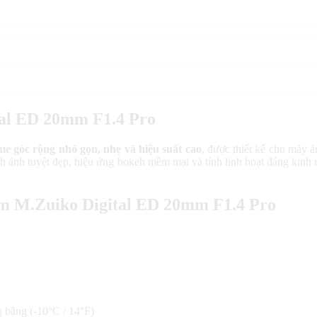
tal ED 20mm F1.4 Pro
me góc rộng nhỏ gọn, nhẹ và hiệu suất cao
, được thiết kế cho máy 
nh ảnh tuyệt đẹp, hiệu ứng bokeh mềm mại và tính linh hoạt đáng kinh 
tem M.Zuiko Digital ED 20mm F1.4 Pro
 băng (-10°C / 14°F)