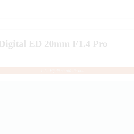
igital ED 20mm F1.4 Pro
Liên Hệ để có giá tốt hơn.