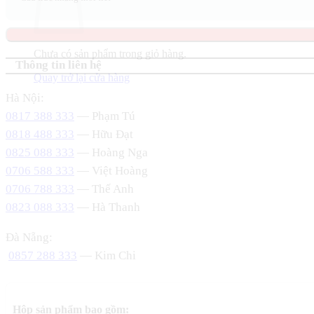
Chưa có sản phẩm trong giỏ hàng.
Thông tin liên hệ
Quay trở lại cửa hàng
Hà Nội:
0817 388 333
— Phạm Tú
0818 488 333
— Hữu Đạt
0825 088 333
— Hoàng Nga
0706 588 333
— Việt Hoàng
0706 788 333
— Thế Anh
0823 088 333
— Hà Thanh
Đà Nẵng:
0857 288 333
— Kim Chi
Hộp sản phẩm bao gồm: