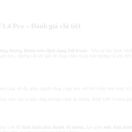
4 Pro – Đánh giá chi tiết
ơng đương 40mm trên định dạng full-frame
. Tiêu cự này được nhi
iến trúc, nhưng vẫn đủ gần để chụp chân dung môi trường và ảnh đời
ánh sáng tối đa, giúp người dùng chụp ảnh với ISO thấp hơn hoặc tốc
khẩu tròn, tạo ra hiệu ứng mờ hậu cảnh ấn tượng, được OM System gọi
 học với
11 thấu kính chia thành 10 nhóm
, bao gồm
một thấu kín