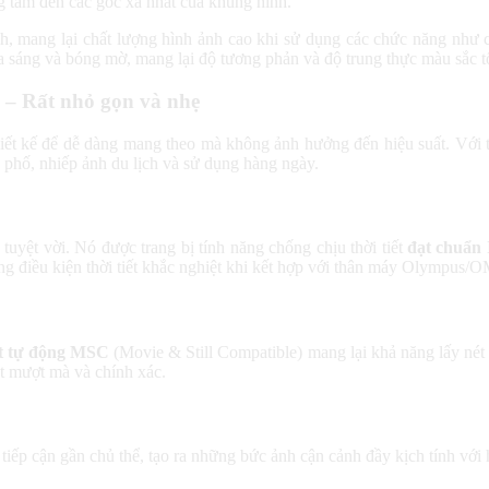
g tâm đến các góc xa nhất của khung hình.
nh, mang lại chất lượng hình ảnh cao khi sử dụng các chức năng như
 sáng và bóng mờ, mang lại độ tương phản và độ trung thực màu sắc tố
– Rất nhỏ gọn và nhẹ
t kế để dễ dàng mang theo mà không ảnh hưởng đến hiệu suất. Với 
phố, nhiếp ảnh du lịch và sử dụng hàng ngày.
uyệt vời. Nó được trang bị tính năng chống chịu thời tiết
đạt chuẩn
ong điều kiện thời tiết khắc nghiệt khi kết hợp với thân máy Olympus/O
ét tự động MSC
(Movie & Still Compatible) mang lại khả năng lấy nét
ét mượt mà và chính xác.
tiếp cận gần chủ thể, tạo ra những bức ảnh cận cảnh đầy kịch tính với