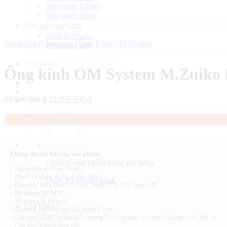
Máy quay Gopro
Máy quay Sony
Phụ kiện máy ảnh
Thiết bị Studio
Trang chủ
/
Ống kính
/
Ống Kính OM System
Đèn chụp ảnh
Tìm
Ống kính OM System M.Zuiko D
kiếm:
Giá
Giá
23.990.000
₫
23.590.000
₫
gốc
hiện
là:
tại
23.990.000 ₫.
là:
23.590.000 ₫.
Thông tin nổi bật của sản phẩm:
Chưa có sản phẩm trong giỏ hàng.
– Ngàm Micro Four Thirds
– Phạm vi khẩu độ F1.4 đến F16
Quay trở lại cửa hàng
– Gồm các thấu kính phi cầu, Super ED, ED, Super HR
– Hệ thống AF MSC
– Số lượng lá khẩu 9
Giỏ hàng
– Khoảng cách lấy nét tối thiểu 25cm
– Lớp phủ ZERO giảm hiện tượng lóa ống kính và truyền tải màu sắc tối ưu
– Cấu trúc kháng thời tiết