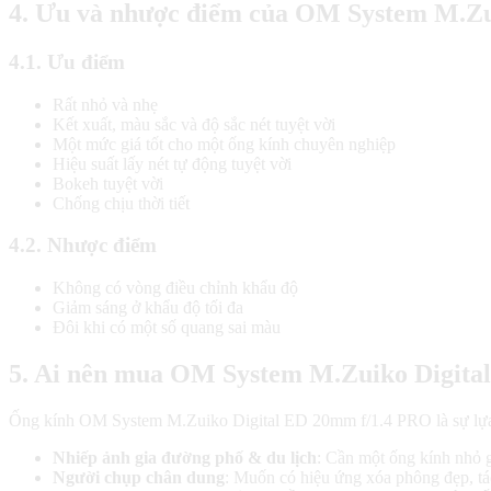
4. Ưu và nhược điểm của OM System M.Zu
4.1. Ưu điểm
Rất nhỏ và nhẹ
Kết xuất, màu sắc và độ sắc nét tuyệt vời
Một mức giá tốt cho một ống kính chuyên nghiệp
Hiệu suất lấy nét tự động tuyệt vời
Bokeh tuyệt vời
Chống chịu thời tiết
4.2. Nhược điểm
Không có vòng điều chỉnh khẩu độ
Giảm sáng ở khẩu độ tối đa
Đôi khi có một số quang sai màu
5. Ai nên mua OM System M.Zuiko Digita
Ống kính OM System M.Zuiko Digital ED 20mm f/1.4 PRO là sự lựa
Nhiếp ảnh gia đường phố & du lịch
: Cần một ống kính nhỏ gọ
Người chụp chân dung
: Muốn có hiệu ứng xóa phông đẹp, tác