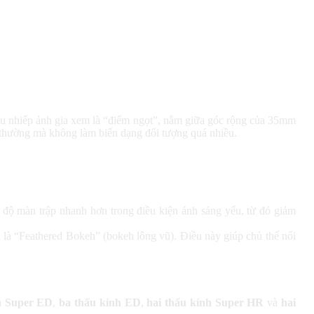
ều nhiếp ảnh gia xem là “điểm ngọt”, nằm giữa góc rộng của 35mm
 thường mà không làm biến dạng đối tượng quá nhiều.
 độ màn trập nhanh hơn trong điều kiện ánh sáng yếu, từ đó giảm
 là “Feathered Bokeh” (bokeh lông vũ). Điều này giúp chủ thể nổi
h Super ED
,
ba thấu kính ED
,
hai thấu kính Super HR
và
hai