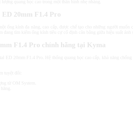
t lượng quang học cao trong một thân hình nhẹ nhàng.
al ED 20mm F1.4 Pro
một ống kính đa năng, cao cấp, được chế tạo cho những người muốn có
im đang tìm kiếm ống kính tiêu cự cố định cân bằng giữa hiệu suất ánh 
mm F1.4 Pro chính hãng tại Kyma
l ED 20mm F1.4 Pro. Hệ thống quang học cao cấp, khả năng chống chị
m tuyệt đối:
ợng từ OM System.
 hãng.