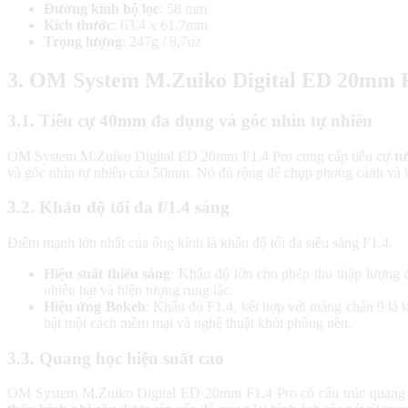
Đường kính bộ lọc
: 58 mm
Kích thước
: 63,4 x 61,7mm
Trọng lượng
: 247g / 8,7oz
3. OM System M.Zuiko Digital ED 20mm F1.
3.1. Tiêu cự 40mm đa dụng và góc nhìn tự nhiên
OM System M.Zuiko Digital ED 20mm F1.4 Pro cung cấp tiêu cự
tư
và góc nhìn tự nhiên của 50mm. Nó đủ rộng để chụp phong cảnh và k
3.2. Khẩu độ tối đa f/1.4 sáng
Điểm mạnh lớn nhất của ống kính là khẩu độ tối đa siêu sáng F1.4.
Hiệu suất thiếu sáng
: Khẩu độ lớn cho phép thu thập lượng 
nhiễu hạt và hiện tượng rung lắc.
Hiệu ứng Bokeh
: Khẩu độ F1.4, kết hợp với màng chắn 9 lá 
bật một cách mềm mại và nghệ thuật khỏi phông nền.
3.3. Quang học hiệu suất cao
OM System M.Zuiko Digital ED 20mm F1.4 Pro có cấu trúc quang