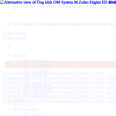
Bỏ
One Camera - Sản phẩm chất lượng, giá vô địch, phục vụ 
qua
nội
dung
One Camera - Sản phẩm chất lượng, giá vô địch, phục vụ 
Máy ảnh
Máy ảnh Canon
-2%
Máy ảnh Fujifilm
Máy ảnh Nikon
Máy ảnh Sony
Ống kính
Ống kính Canon
Ống kính Fujifilm
Ống kính Sony
Gimbal
Micro thu âm
Máy quay phim
Máy quay DJI