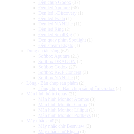
Đèn chụp Godox
(37)
Đèn led Aputure
(66)
Đèn led i-Discovery
(1)
Đèn led Iwata
(1)
Đèn led NANLite
(11)
Đèn led Ring
(2)
Đèn led SmallRig
(1)
Đèn quay phim Spotlight
(1)
Đèn stream Elgato
(1)
Dụng cụ tản sáng
(62)
Softbox Aputure
(21)
Softbox DRAGON
(2)
Softbox Godox
(27)
Softbox K&F Concept
(3)
Softbox NANLite
(1)
Lồng - Bàn chụp sản phẩm
(2)
Lồng chụp - Bàn chụp sản phẩm Godox
(2)
Màn hình hỗ trợ quay
(21)
Màn hình Monitor Atomos
(8)
Màn hình Monitor Godox
(1)
Màn hình Monitor Lilliput
(1)
Màn hình Monitor Portkeys
(11)
Máy nhắc chữ
(5)
Máy nhắc chữ Bestview
(3)
Máy nhắc chữ Elgato
(0)