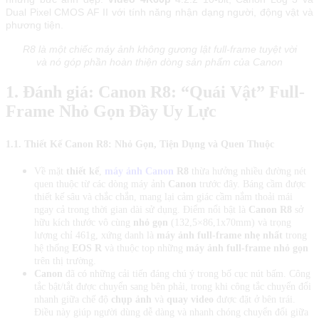
Dual Pixel CMOS AF II với tính năng nhận dạng người, động vật và
phương tiện.
R8 là một chiếc máy ảnh không gương lật full-frame tuyệt vời
và nó góp phần hoàn thiện dòng sản phẩm của Canon
1. Đánh giá: Canon R8: “Quái Vật” Full-
Frame Nhỏ Gọn Đầy Uy Lực
1.1. Thiết Kế Canon R8: Nhỏ Gọn, Tiện Dụng và Quen Thuộc
Về mặt
thiết kế
,
máy ảnh Canon
R8
thừa hưởng nhiều đường nét
quen thuộc từ các dòng máy ảnh
Canon
trước đây. Báng cầm được
thiết kế sâu và chắc chắn, mang lại cảm giác cầm nắm thoải mái
ngay cả trong thời gian dài sử dụng. Điểm nổi bật là
Canon R8
sở
hữu kích thước vô cùng
nhỏ gọn
(132,5×86,1x70mm) và trọng
lượng chỉ 461g, xứng danh là
máy ảnh full-frame nhẹ nhất
trong
hệ thống
EOS R
và thuộc top những
máy ảnh full-frame nhỏ gọn
trên thị trường.
Canon
đã có những cải tiến đáng chú ý trong bố cục nút bấm. Công
tắc bật/tắt được chuyển sang bên phải, trong khi công tắc chuyển đổi
nhanh giữa chế độ
chụp ảnh
và
quay video
được đặt ở bên trái.
Điều này giúp người dùng dễ dàng và nhanh chóng chuyển đổi giữa