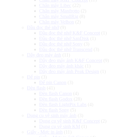
Chân máy Libec
(22)
Chân máy Manfrotto
(2)
Chân máy SmallRig
(8)
Chân máy Velbon
(2)
Đầu đọc thẻ nhớ
(9)
Đầu đọc thẻ nhớ K&F Concept
(1)
Đầu đọc thẻ nhớ SanDisk
(1)
Đầu đọc thẻ nhớ Sony
(3)
Đầu đọc thẻ nhớ Transcend
(3)
Dây đeo máy ảnh
(11)
Dây đeo máy ảnh K&F Concept
(9)
Dây đeo máy ảnh khác
(1)
Dây đeo máy ảnh Peak Design
(1)
Đế pin
(3)
Đế pin Canon
(3)
Đèn flash
(41)
Đèn flash Canon
(4)
Đèn flash Godox
(28)
Đèn flash LightPix Labs
(4)
Đèn flash Sony
(5)
Dụng cụ vệ sinh máy ảnh
(3)
Dụng cụ vệ sinh K&F Concept
(2)
Dụng cụ vệ sinh KM
(1)
Giấy - Mực in ảnh
(11)