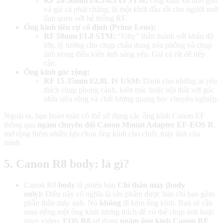
RF 24-50mm f/4.5-6.3 IS STM:
Ống kính kit nhỏ gọn
và giá cả phải chăng, là một khởi đầu tốt cho người mới
làm quen với hệ thống RF.
Ống kính tiêu cự cố định (Prime Lens):
RF 50mm f/1.8 STM:
“Fifty” thần thánh với khẩu độ
lớn, lý tưởng cho chụp chân dung xóa phông và chụp
ảnh trong điều kiện ánh sáng yếu. Giá cả rất dễ tiếp
cận.
Ống kính góc rộng:
RF 15-35mm f/2.8L IS USM:
Dành cho những ai yêu
thích chụp phong cảnh, kiến trúc hoặc nội thất với góc
nhìn siêu rộng và chất lượng quang học chuyên nghiệp.
Ngoài ra, bạn hoàn toàn có thể sử dụng các ống kính Canon EF
thông qua
ngàm chuyển đổi Canon Mount Adapter EF-EOS R
,
mở rộng thêm nhiều lựa chọn ống kính cho chiếc máy ảnh của
mình.
5. Canon R8 body: là gì?
Canon R8
body
là phiên bản
Chỉ thân máy (body
only):
Điều này có nghĩa là sản phẩm được bán chỉ bao gồm
phần thân máy ảnh. Nó
không
đi kèm ống kính. Bạn sẽ cần
mua riêng một ống kính tương thích để có thể chụp ảnh hoặc
quay video.
EOS R8
sử dụng
ngàm ống kính Canon RF
,