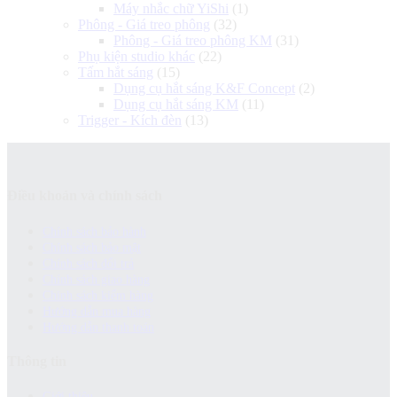
Máy nhắc chữ YiShi
(1)
Phông - Giá treo phông
(32)
Phông - Giá treo phông KM
(31)
Phụ kiện studio khác
(22)
Tấm hắt sáng
(15)
Dụng cụ hắt sáng K&F Concept
(2)
Dụng cụ hắt sáng KM
(11)
Trigger - Kích đèn
(13)
Điều khoản và chính sách
Chính sách bảo hành
Chính sách bảo mật
Chính sách đổi trả
Chính sách giao hàng
Chinh sách kiểm hàng
Hướng dẫn mua hàng
Hướng dẫn thanh toán
Thông tin
Giới thiệu