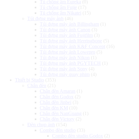
Tủ chống ẩm Eureka
(0)
Tủ chống ẩm Fujie
(17)
Tủ chống ẩm Nikatei
(15)
Túi đựng máy ảnh
(46)
Túi đựng máy ảnh Billingham
(1)
Túi đựng máy ảnh Canon
(3)
Túi đựng máy ảnh Fujifilm
(3)
Túi đựng máy ảnh Herringbone
(5)
Túi đựng máy ảnh K&F Concept
(16)
Túi đựng máy ảnh Lowepro
(5)
Túi đựng máy ảnh Nikon
(1)
Túi đựng máy ảnh PGYTECH
(1)
Túi đựng máy ảnh Sony
(4)
Túi đựng máy quay phim
(4)
Thiết bị Studio
(353)
Chân đèn
(21)
Chân đèn Amaran
(1)
Chân đèn Godox
(2)
Chân đèn Jinbei
(3)
Chân đèn KM
(10)
Chân đèn NanGuang
(1)
Chân đèn Victory
(2)
Đèn chụp ảnh
(154)
Combo đèn studio
(33)
Combo đèn studio Godox
(2)