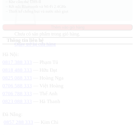
– Khe cắm thẻ UHS-II
– Kết nối Bluetooth và Wi-Fi 2.4GHz
– Thiết kế chống bụi và nước nhỏ giọt
Thêm vào giỏ hàng
Chưa có sản phẩm trong giỏ hàng.
Thông tin liên hệ
Quay trở lại cửa hàng
Hà Nội:
0817 388 333
— Phạm Tú
0818 488 333
— Hữu Đạt
0825 088 333
— Hoàng Nga
0706 588 333
— Việt Hoàng
0706 788 333
— Thế Anh
0823 088 333
— Hà Thanh
Đà Nẵng:
0857 288 333
— Kim Chi