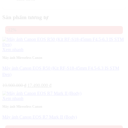
Sản phẩm tương tự
-12%
Xem nhanh
Máy ảnh Mirrorless Canon
Máy ảnh Canon EOS R50 (Kit RF-S18-45mm F4.5-6.3 IS STM
Đen)
Giá
Giá
19.900.000
₫
17.490.000
₫
gốc
hiện
là:
tại
Xem nhanh
19.900.000 ₫.
là:
17.490.000 ₫.
Máy ảnh Mirrorless Canon
Máy ảnh Canon EOS R7 Mark II (Body)