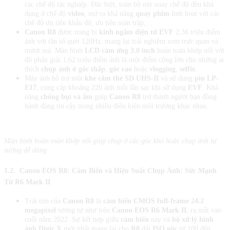
các chế độ tác nghiệp. Đặc biệt, toàn bộ nút xoay chế độ đều khả
dụng ở chế độ
video
, mở ra khả năng
quay phim
linh hoạt với các
chế độ ưu tiên khẩu độ, ưu tiên màn trập,…
Canon R8
được trang bị
kính ngắm điện tử EVF
2,36 triệu điểm
ảnh với tần số quét 120Hz, mang lại trải nghiệm xem trực quan và
mượt mà. Màn hình
LCD cảm ứng 3.0 inch
hoàn toàn khớp nối với
độ phân giải 1,62 triệu điểm ảnh là một điểm cộng lớn cho những ai
thích
chụp ảnh ở góc thấp
,
góc cao
hoặc
vlogging
,
selfie
.
Máy ảnh hỗ trợ một
khe cắm thẻ SD UHS-II
và sử dụng
pin LP-
E17
, cung cấp khoảng 220 ảnh mỗi lần sạc khi sử dụng
EVF
. Khả
năng
chống bụi và ẩm
giúp
Canon R8
trở thành người bạn đồng
hành đáng tin cậy trong nhiều điều kiện môi trường khác nhau.
Màn hình hoàn toàn khớp nối giúp chụp ở các góc khó hoặc chụp ảnh tự
sướng dễ dàng
1.2.
Canon EOS R8
:
Cảm Biến và Hiệu Suất Chụp Ảnh: Sức Mạnh
Từ R6 Mark II
Trái tim của
Canon R8
là
cảm biến CMOS full-frame 24.2
megapixel
tương tự như trên
Canon EOS R6 Mark II
, ra mắt vào
cuối năm 2022. Sự kết hợp giữa
cảm biến
này và
bộ xử lý hình
ảnh Digic X
mới nhất mang lại cho
R8
dải
ISO gốc
từ 100 đến