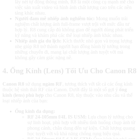
lấy nét tự động thông minh, R8 là một công cụ mạnh mẽ cho
việc sản xuất video và hình ảnh chất lượng cao trên các nền
tảng khác nhau.
Người đam mê nhiếp ảnh nghiêm túc:
Mong muốn trải
nghiệm chất lượng ảnh full-frame vượt trội với mức đầu tư
hợp lý. R8 cung cấp đủ không gian để người dùng phát triển
kỹ năng và khám phá các thể loại nhiếp ảnh khác nhau.
Nhiếp ảnh gia du lịch:
Kích thước nhỏ gọn và trọng lượng
nhẹ giúp R8 trở thành người bạn đồng hành lý tưởng trong
những chuyến đi, mang lại chất lượng ảnh tuyệt vời mà
không gây cảm giác nặng nề.
4. Ống Kính (Lens) Tối Ưu Cho Canon R8
Canon R8
sử dụng
ngàm RF
, tương thích với tất cả các ống kính
thuộc hệ sinh thái RF của Canon. Dưới đây là một số gợi ý
ống
kính (lens) phù hợp
cho Canon R8, tùy thuộc vào nhu cầu và thể
loại nhiếp ảnh của bạn:
Ống kính đa dụng:
RF 24-105mm f/4L IS USM:
Lựa chọn lý tưởng cho
sự linh hoạt, phù hợp với nhiều tình huống chụp ảnh từ
phong cảnh, chân dung đến sự kiện. Chất lượng quang
học tuyệt vời và khả năng chống rung hiệu quả.