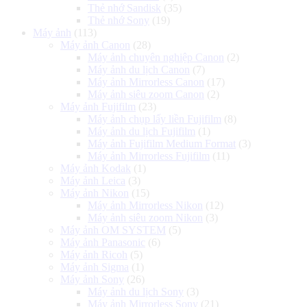
Thẻ nhớ Sandisk
(35)
Thẻ nhớ Sony
(19)
Máy ảnh
(113)
Máy ảnh Canon
(28)
Máy ảnh chuyên nghiệp Canon
(2)
Máy ảnh du lịch Canon
(7)
Máy ảnh Mirrorless Canon
(17)
Máy ảnh siêu zoom Canon
(2)
Máy ảnh Fujifilm
(23)
Máy ảnh chụp lấy liền Fujifilm
(8)
Máy ảnh du lịch Fujifilm
(1)
Máy ảnh Fujifilm Medium Format
(3)
Máy ảnh Mirrorless Fujifilm
(11)
Máy ảnh Kodak
(1)
Máy ảnh Leica
(3)
Máy ảnh Nikon
(15)
Máy ảnh Mirrorless Nikon
(12)
Máy ảnh siêu zoom Nikon
(3)
Máy ảnh OM SYSTEM
(5)
Máy ảnh Panasonic
(6)
Máy ảnh Ricoh
(5)
Máy ảnh Sigma
(1)
Máy ảnh Sony
(26)
Máy ảnh du lịch Sony
(3)
Máy ảnh Mirrorless Sony
(21)