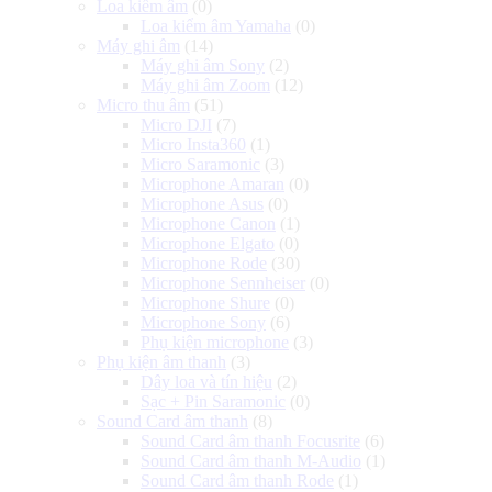
Loa kiểm âm
(0)
Loa kiểm âm Yamaha
(0)
Máy ghi âm
(14)
Máy ghi âm Sony
(2)
Máy ghi âm Zoom
(12)
Micro thu âm
(51)
Micro DJI
(7)
Micro Insta360
(1)
Micro Saramonic
(3)
Microphone Amaran
(0)
Microphone Asus
(0)
Microphone Canon
(1)
Microphone Elgato
(0)
Microphone Rode
(30)
Microphone Sennheiser
(0)
Microphone Shure
(0)
Microphone Sony
(6)
Phụ kiện microphone
(3)
Phụ kiện âm thanh
(3)
Dây loa và tín hiệu
(2)
Sạc + Pin Saramonic
(0)
Sound Card âm thanh
(8)
Sound Card âm thanh Focusrite
(6)
Sound Card âm thanh M-Audio
(1)
Sound Card âm thanh Rode
(1)