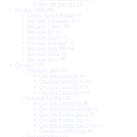
Máy ảnh Sony RX
(2)
Máy quay phim
(80)
Camera meeting Kandao
(5)
Máy quay Blackmagic
(11)
Máy quay Canon
(16)
Máy quay DJI
(5)
Máy quay Gopro
(7)
Máy quay Hollyland
(1)
Máy quay Insta 360
(14)
Máy quay Nikon
(1)
Máy quay Sony
(20)
Ống kính
(276)
Ống kính Canon
(60)
Ống kính Canon EF
(1)
Ống kính Canon EF-S
(2)
Ống kính Canon RF
(51)
Ống kính Canon RF-S
(6)
Ống kính Fujifilm
(32)
Ống kính Fujifilm Fix
(8)
Ống kính Fujifilm góc rộng
(5)
Ống kính Fujifilm Macro
(2)
Ống kính Fujifilm Tele
(1)
Ống kính Fujifilm Tele Zoom
(1)
Ống kính Fujifilm Zoom
(6)
Ống kính Nikon
(31)