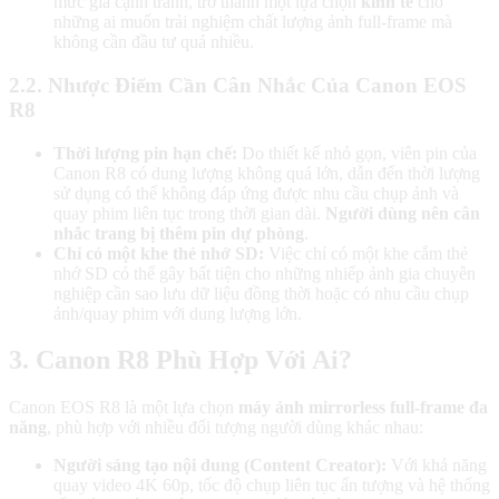
mức giá cạnh tranh, trở thành một lựa chọn
kinh tế
cho
những ai muốn trải nghiệm chất lượng ảnh full-frame mà
không cần đầu tư quá nhiều.
2.2. Nhược Điểm Cần Cân Nhắc Của Canon EOS
R8
Thời lượng pin hạn chế:
Do thiết kế nhỏ gọn, viên pin của
Canon R8 có dung lượng không quá lớn, dẫn đến thời lượng
sử dụng có thể không đáp ứng được nhu cầu chụp ảnh và
quay phim liên tục trong thời gian dài.
Người dùng nên cân
nhắc trang bị thêm pin dự phòng
.
Chỉ có một khe thẻ nhớ SD:
Việc chỉ có một khe cắm thẻ
nhớ SD có thể gây bất tiện cho những nhiếp ảnh gia chuyên
nghiệp cần sao lưu dữ liệu đồng thời hoặc có nhu cầu chụp
ảnh/quay phim với dung lượng lớn.
3. Canon R8 Phù Hợp Với Ai?
Canon EOS R8 là một lựa chọn
máy ảnh mirrorless full-frame đa
năng
, phù hợp với nhiều đối tượng người dùng khác nhau:
Người sáng tạo nội dung (Content Creator):
Với khả năng
quay video 4K 60p, tốc độ chụp liên tục ấn tượng và hệ thống