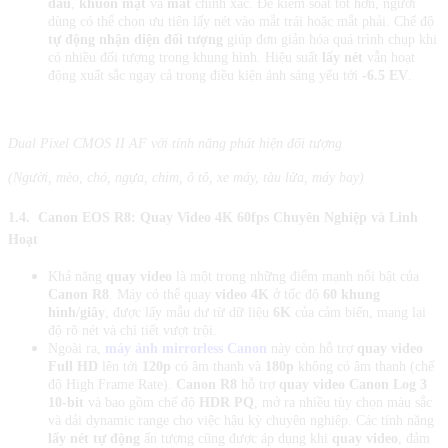
đầu
,
khuôn mặt
và
mắt
chính xác. Để kiểm soát tốt hơn, người
dùng có thể chọn ưu tiên lấy nét vào mắt trái hoặc mắt phải. Chế độ
tự động nhận diện đối tượng
giúp đơn giản hóa quá trình chụp khi
có nhiều đối tượng trong khung hình. Hiệu suất
lấy nét
vẫn hoạt
động xuất sắc ngay cả trong điều kiện ánh sáng yếu tới
-6.5 EV
.
Dual Pixel CMOS II AF với tính năng phát hiện đối tượng
(Người, mèo, chó, ngựa, chim, ô tô, xe máy, tàu lửa, máy bay)
1.4.
Canon EOS R8:
Quay Video 4K 60fps Chuyên Nghiệp và Linh
Hoạt
Khả năng
quay video
là một trong những điểm mạnh nổi bật của
Canon R8
. Máy có thể quay
video 4K
ở tốc độ
60 khung
hình/giây
, được lấy mẫu dư từ dữ liệu
6K
của cảm biến, mang lại
độ rõ nét và chi tiết vượt trội.
Ngoài ra,
máy ảnh mirrorless Canon
này còn hỗ trợ
quay video
Full HD
lên tới
120p
có âm thanh và
180p
không có âm thanh (chế
độ High Frame Rate).
Canon R8
hỗ trợ
quay video Canon Log 3
10-bit
và bao gồm chế độ
HDR PQ
, mở ra nhiều tùy chọn màu sắc
và dải dynamic range cho việc hậu kỳ chuyên nghiệp. Các tính năng
lấy nét tự động
ấn tượng cũng được áp dụng khi
quay video
, đảm