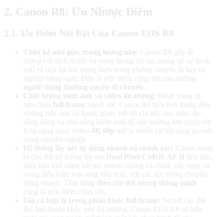
2. Canon R8: Ưu Nhược Điểm
2.1. Ưu Điểm Nổi Bật Của Canon EOS R8
Thiết kế nhỏ gọn, trọng lượng nhẹ:
Canon R8 gây ấn
tượng với kích thước và trọng lượng tối ưu, mang lại sự thoải
mái và tiện lợi khi mang theo trong những chuyến đi hay tác
nghiệp hàng ngày. Đây là một điểm cộng lớn cho những
người dùng thường xuyên di chuyển
.
Chất lượng hình ảnh và video ấn tượng:
Được trang bị
cảm biến
full-frame
mạnh mẽ, Canon R8 hứa hẹn mang đến
những bức ảnh và thước phim với độ chi tiết cao, màu sắc
sống động và khả năng kiểm soát độ sâu trường ảnh tuyệt vời.
Khả năng quay video
4K 60p
mở ra nhiều cơ hội sáng tạo nội
dung chuyên nghiệp.
Hệ thống lấy nét tự động nhanh và chính xác:
Canon trang
bị cho R8 hệ thống lấy nét
Dual Pixel CMOS AF II
tiên tiến,
đảm bảo khả năng bắt nét nhanh chóng và chính xác ngay cả
trong điều kiện ánh sáng yếu hoặc với các đối tượng chuyển
động nhanh. Tính năng
theo dõi đối tượng thông minh
cũng là một điểm cộng lớn.
Giá cả hợp lý trong phân khúc full-frame:
So với các đối
thủ full-frame khác trên thị trường, Canon EOS R8 sở hữu