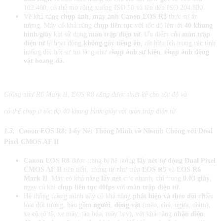
102.400, có thể mở rộng xuống ISO 50 và lên đến ISO 204.800.
Về khả năng
chụp ảnh
,
máy ảnh Canon EOS R8
thực sự ấn
tượng. Máy có khả năng
chụp liên tục
với tốc độ lên tới
40 khung
hình/giây
khi sử dụng
màn trập điện tử
. Ưu điểm của
màn trập
điện tử
là hoạt động
không gây tiếng ồn
, rất hữu ích trong các tình
huống đòi hỏi sự im lặng như
chụp ảnh sự kiện
,
chụp ảnh động
vật hoang dã
.
Giống như R6 Mark II, EOS R8 cũng được thiết kế cho tốc độ và
có thể chụp ở tốc độ 40 khung hình/giây với màn trập điện tử
1.3.
Canon EOS R8: Lấy Nét Thông Minh và Nhanh Chóng với Dual
Pixel CMOS AF II
Canon EOS R8
được trang bị hệ thống
lấy nét tự động Dual Pixel
CMOS AF II
tiên tiến, tương tự như trên
EOS R5
và
EOS R6
Mark II
. Máy có khả năng
lấy nét
cực nhanh, chỉ trong
0.03 giây
,
ngay cả khi
chụp liên tục 40fps
với
màn trập điện tử
.
Hệ thống thông minh này có khả năng
phát hiện và theo dõi
nhiều
loại đối tượng, bao gồm
người
,
động vật
(mèo, chó, ngựa, chim),
xe cộ
(ô tô, xe máy, tàu hỏa, máy bay), với khả năng
nhận diện