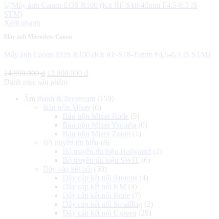
153.500.000 ₫.
Xem nhanh
Máy ảnh Mirrorless Canon
Máy ảnh Canon EOS R100 (Kit RF-S18-45mm F4.5-6.3 IS STM)
Giá
Giá
14.990.000
₫
12.800.000
₫
gốc
hiện
Danh mục sản phẩm
là:
tại
Âm thanh & livestream
(159)
14.990.000 ₫.
là:
Bàn trộn Mixer
(6)
12.800.000 ₫.
Bàn trộn Mixer Rode
(5)
Bàn trộn Mixer Yamaha
(0)
Bàn trộn Mixer Zoom
(1)
Bộ truyền tín hiệu
(8)
Bộ truyền tín hiệu Hollyland
(2)
Bộ truyền tín hiệu SWIT
(6)
Dây cáp kết nối
(50)
Dây cáp kết nối Atomos
(4)
Dây cáp kết nối KM
(3)
Dây cáp kết nối Rode
(7)
Dây cáp kết nối SmallRig
(2)
Dây cáp kết nối Ugreen
(29)