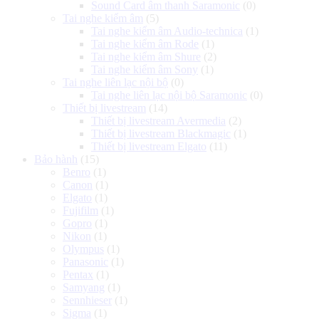
Sound Card âm thanh Saramonic
(0)
Tai nghe kiểm âm
(5)
Tai nghe kiểm âm Audio-technica
(1)
Tai nghe kiểm âm Rode
(1)
Tai nghe kiểm âm Shure
(2)
Tai nghe kiểm âm Sony
(1)
Tai nghe liên lạc nội bộ
(0)
Tai nghe liên lạc nội bộ Saramonic
(0)
Thiết bị livestream
(14)
Thiết bị livestream Avermedia
(2)
Thiết bị livestream Blackmagic
(1)
Thiết bị livestream Elgato
(11)
Bảo hành
(15)
Benro
(1)
Canon
(1)
Elgato
(1)
Fujifilm
(1)
Gopro
(1)
Nikon
(1)
Olympus
(1)
Panasonic
(1)
Pentax
(1)
Samyang
(1)
Sennhieser
(1)
Sigma
(1)