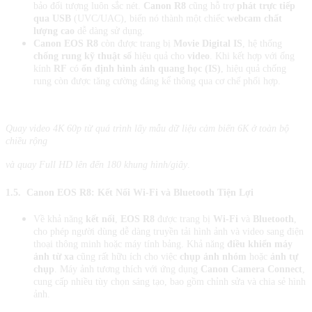
bảo đối tượng luôn sắc nét.
Canon R8
cũng hỗ trợ
phát trực tiếp
qua USB
(UVC/UAC), biến nó thành một chiếc
webcam chất
lượng cao
dễ dàng sử dụng.
Canon EOS R8
còn được trang bị
Movie Digital IS
, hệ thống
chống rung kỹ thuật số
hiệu quả cho
video
. Khi kết hợp với ống
kính
RF
có
ổn định hình ảnh quang học (IS)
, hiệu quả chống
rung còn được tăng cường đáng kể thông qua cơ chế phối hợp.
Quay video 4K 60p từ quá trình lấy mẫu dữ liệu cảm biến 6K ở toàn bộ
chiều rộng
và quay Full HD lên đến 180 khung hình/giây
.
1.5.
Canon EOS R8:
Kết Nối Wi-Fi và Bluetooth Tiện Lợi
Về khả năng
kết nối
,
EOS R8
được trang bị
Wi-Fi
và
Bluetooth
,
cho phép người dùng dễ dàng truyền tải hình ảnh và video sang điện
thoại thông minh hoặc máy tính bảng. Khả năng
điều khiển máy
ảnh từ xa
cũng rất hữu ích cho việc
chụp ảnh nhóm
hoặc
ảnh tự
chụp
. Máy ảnh tương thích với ứng dụng
Canon Camera Connect
,
cung cấp nhiều tùy chọn sáng tạo, bao gồm chỉnh sửa và chia sẻ hình
ảnh.