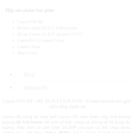
Hộp sản phẩm bao gồm:
Canon EOS R8
Bộ pin Canon LP-E17 Lithium-Ion
Bộ sạc Canon LC-E17 cho pin LP-E17
Canon R-F-5 Camera Cover
Camera Strap
Shoe Cover
Mô tả
Đánh giá (0)
Canon EOS R8 + RF 28-70 F2.8 IS STM – Combo hybrid nhỏ gọn
, hiệu năng mạnh mẽ
Canon đã công bố máy ảnh
Canon R8
, một chiếc máy ảnh không
gương
lật full-frame
với một số tính năng và thông số kỹ thuật ấn
tượng. Máy ảnh có cảm biến 24,2MP mà bạn có thể chụp được
những bức ảnh đẹp.
Video 4K60p
4:2:2 10-bit, Canon Log 3 và