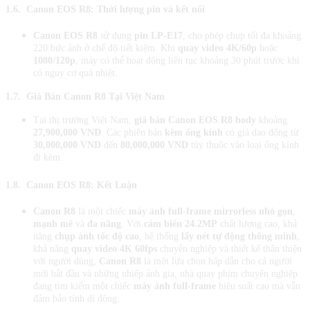
1.6.
Canon EOS R8​​​​​​​: Thời lượng pin và kết nối
Canon EOS R8
sử dụng
pin LP-E17
, cho phép chụp tối đa khoảng
220 bức ảnh ở chế độ tiết kiệm. Khi
quay video 4K/60p
hoặc
1080/120p
, máy có thể hoạt động liên tục khoảng 30 phút trước khi
có nguy cơ quá nhiệt.
1.7.
Giá Bán Canon R8 Tại Việt Nam
Tại thị trường Việt Nam,
giá bán Canon EOS R8 body
khoảng
27,900,000 VNĐ
. Các phiên bản
kèm ống kính
có giá dao động từ
30,000,000 VND
đến
80,000,000 VND
tùy thuộc vào loại ống kính
đi kèm.
1.8.
Canon EOS R8: Kết Luận
Canon R8
là một chiếc
máy ảnh full-frame mirrorless
nhỏ gọn
,
mạnh mẽ
và
đa năng
. Với
cảm biến 24.2MP
chất lượng cao, khả
năng
chụp ảnh tốc độ cao
, hệ thống
lấy nét tự động thông minh
,
khả năng
quay video 4K 60fps
chuyên nghiệp và thiết kế thân thiện
với người dùng,
Canon R8
là một lựa chọn hấp dẫn cho cả người
mới bắt đầu và những nhiếp ảnh gia, nhà quay phim chuyên nghiệp
đang tìm kiếm một chiếc
máy ảnh full-frame
hiệu suất cao mà vẫn
đảm bảo tính di động.