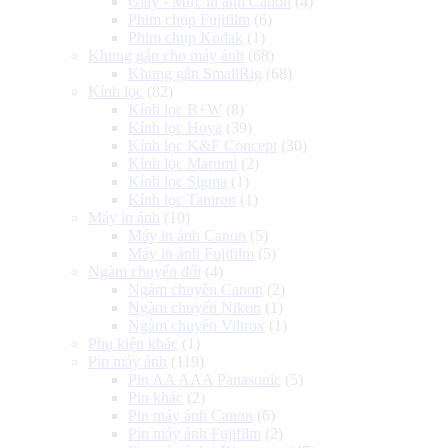
Giấy - Mực in ảnh Canon
(4)
Phim chụp Fujifilm
(6)
Phim chụp Kodak
(1)
Khung gắn cho máy ảnh
(68)
Khung gắn SmallRig
(68)
Kính lọc
(82)
Kính lọc B+W
(8)
Kính lọc Hoya
(39)
Kính lọc K&F Concept
(30)
Kính lọc Marumi
(2)
Kính lọc Sigma
(1)
Kính lọc Tamron
(1)
Máy in ảnh
(10)
Máy in ảnh Canon
(5)
Máy in ảnh Fujifilm
(5)
Ngàm chuyển đổi
(4)
Ngàm chuyển Canon
(2)
Ngàm chuyển Nikon
(1)
Ngàm chuyển Viltrox
(1)
Phụ kiện khác
(1)
Pin máy ảnh
(119)
Pin AA AAA Panasonic
(5)
Pin khác
(2)
Pin máy ảnh Canon
(6)
Pin máy ảnh Fujifilm
(2)