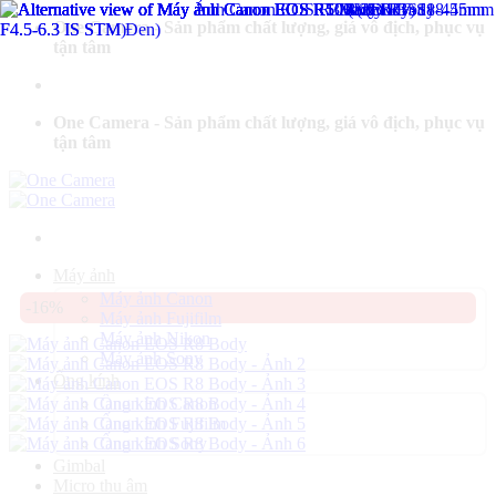
Bỏ
One Camera - Sản phẩm chất lượng, giá vô địch, phục vụ
qua
tận tâm
nội
dung
One Camera - Sản phẩm chất lượng, giá vô địch, phục vụ
tận tâm
Máy ảnh
Máy ảnh Canon
-16%
Máy ảnh Fujifilm
Máy ảnh Nikon
Máy ảnh Sony
Ống kính
Ống kính Canon
Ống kính Fujifilm
Ống kính Sony
Gimbal
Micro thu âm