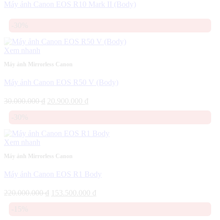
Máy ảnh Canon EOS R10 Mark II (Body)
-30%
Xem nhanh
Máy ảnh Mirrorless Canon
Máy ảnh Canon EOS R50 V (Body)
Giá
Giá
30.000.000
₫
20.900.000
₫
gốc
hiện
-30%
là:
tại
30.000.000 ₫.
là:
20.900.000 ₫.
Xem nhanh
Máy ảnh Mirrorless Canon
Máy ảnh Canon EOS R1 Body
Giá
Giá
220.000.000
₫
153.500.000
₫
gốc
hiện
-15%
là:
tại
220.000.000 ₫.
là: