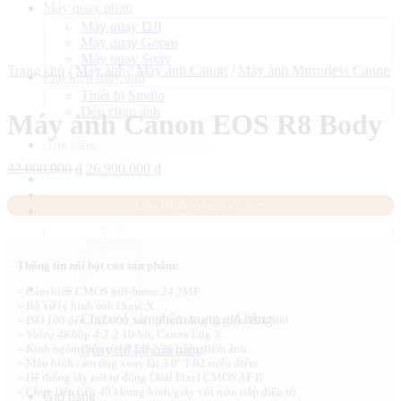
Máy quay phim
Máy quay DJI
Máy quay Gopro
Máy quay Sony
Trang chủ
/
Máy ảnh
/
Máy ảnh Canon
/
Máy ảnh Mirrorless Canon
Phụ kiện máy ảnh
Thiết bị Studio
Đèn chụp ảnh
Máy ảnh Canon EOS R8 Body
Tìm
kiếm:
Giá
Giá
32.000.000
₫
26.990.000
₫
gốc
hiện
là:
tại
Liên Hệ để có giá tốt hơn.
32.000.000 ₫.
là:
26.990.000 ₫.
Thông tin nổi bật của sản phẩm:
– Cảm biến CMOS full-frame 24,2MP
– Bộ xử lý hình ảnh Digic X
Chưa có sản phẩm trong giỏ hàng.
– ISO 100 đến 102.400, có thể mở rộng lên đến 204.800
– Video 4K60p 4:2:2 10-bit, Canon Log 3
Quay trở lại cửa hàng
– Kính ngắm điện tử OLED 2,36 triệu điểm ảnh
– Màn hình cảm ứng xoay lật 3.0″ 1.62 triệu điểm
– Hệ thống lấy nét tự động Dual Pixel CMOS AF II
– Chụp liên tiếp 40 khung hình/giây với màn trập điện tử
Giỏ hàng