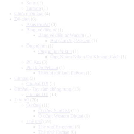
Sony
(1)
Tamron
(1)
Chưa phân loại
(4)
Đồ chơi
(6)
Asus ProArt
(0)
Bảng vẽ điện tử
(1)
Bảng vẽ điện tử Wacom
(1)
Bút cảm ứng Wacom
(1)
Ống nhòm
(1)
Ống nhòm Nikon
(1)
Ống Nhòm Nikon Đo Khoảng Cách
(1)
PC Km
(3)
Phụ kiện Pelican
(1)
Thiết bị giữ lạnh Pelican
(1)
Gimbal
(2)
Gimbal DJI
(2)
Gimbal - Tay cầm chống rung
(13)
Gimbal DJI
(13)
Lưu trữ
(70)
Ổ cứng
(11)
Ổ cứng SanDisk
(11)
Ổ cứng Western Digital
(0)
Thẻ nhớ
(59)
Thẻ nhớ Exascend
(5)
Thẻ nhớ Homan
(0)