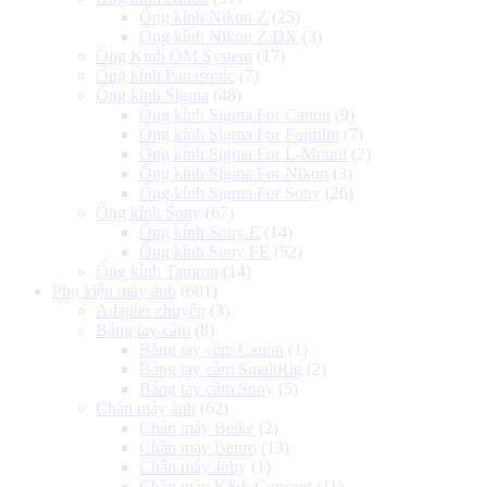
Ống kính Nikon Z
(25)
Ống kính Nikon Z DX
(3)
Ống Kính OM System
(17)
Ống kính Panasonic
(7)
Ống kính Sigma
(48)
Ống kính Sigma For Canon
(9)
Ống kính Sigma For Fujifilm
(7)
Ống kính Sigma For L-Mount
(2)
Ống kính Sigma For Nikon
(3)
Ống kính Sigma For Sony
(26)
Ống kính Sony
(67)
Ống kính Sony E
(14)
Ống kính Sony FE
(52)
Ống kính Tamron
(14)
Phụ kiện máy ảnh
(601)
Adapter chuyển
(3)
Báng tay cầm
(8)
Báng tay cầm Canon
(1)
Báng tay cầm SmallRig
(2)
Báng tay cầm Sony
(5)
Chân máy ảnh
(62)
Chân máy Beike
(2)
Chân máy Benro
(13)
Chân máy Joby
(1)
Chân máy K&F Concept
(11)