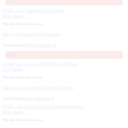
-11%
Xem nhanh
Máy ảnh Mirrorless Canon
Máy Ảnh Canon EOS R3 Body
Giá
Giá
134.100.000
₫
120.000.000
₫
gốc
hiện
-19%
là:
tại
134.100.000 ₫.
là:
120.000.000 ₫.
Xem nhanh
Máy ảnh Mirrorless Canon
Máy ảnh Canon EOS R5 Mark II Body
Giá
Giá
105.070.000
₫
85.490.000
₫
gốc
hiện
là:
tại
Xem nhanh
105.070.000 ₫.
là:
85.490.000 ₫.
Máy ảnh Mirrorless Canon