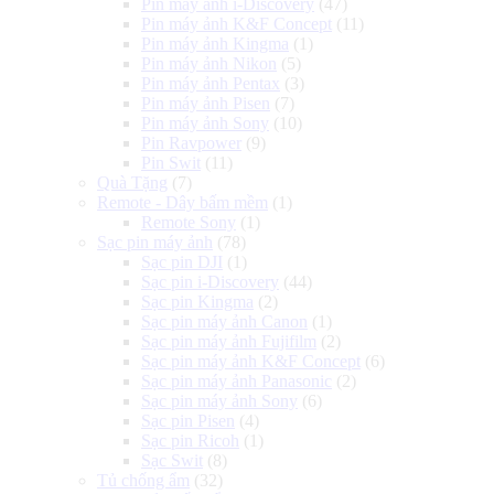
Pin máy ảnh i-Discovery
(47)
Pin máy ảnh K&F Concept
(11)
Pin máy ảnh Kingma
(1)
Pin máy ảnh Nikon
(5)
Pin máy ảnh Pentax
(3)
Pin máy ảnh Pisen
(7)
Pin máy ảnh Sony
(10)
Pin Ravpower
(9)
Pin Swit
(11)
Quà Tặng
(7)
Remote - Dây bấm mềm
(1)
Remote Sony
(1)
Sạc pin máy ảnh
(78)
Sạc pin DJI
(1)
Sạc pin i-Discovery
(44)
Sạc pin Kingma
(2)
Sạc pin máy ảnh Canon
(1)
Sạc pin máy ảnh Fujifilm
(2)
Sạc pin máy ảnh K&F Concept
(6)
Sạc pin máy ảnh Panasonic
(2)
Sạc pin máy ảnh Sony
(6)
Sạc pin Pisen
(4)
Sạc pin Ricoh
(1)
Sạc Swit
(8)
Tủ chống ẩm
(32)