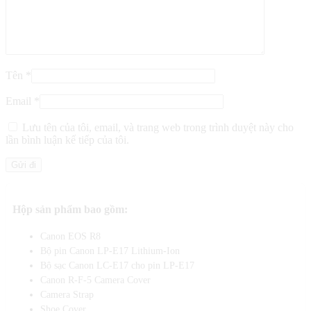
Tên
*
Email
*
Lưu tên của tôi, email, và trang web trong trình duyệt này cho
lần bình luận kế tiếp của tôi.
Hộp sản phẩm bao gồm:
Canon EOS R8
Bộ pin Canon LP-E17 Lithium-Ion
Bộ sạc Canon LC-E17 cho pin LP-E17
Canon R-F-5 Camera Cover
Camera Strap
Shoe Cover