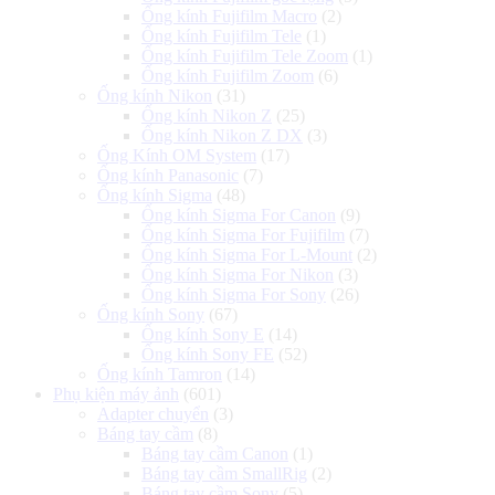
Ống kính Fujifilm Macro
(2)
Ống kính Fujifilm Tele
(1)
Ống kính Fujifilm Tele Zoom
(1)
Ống kính Fujifilm Zoom
(6)
Ống kính Nikon
(31)
Ống kính Nikon Z
(25)
Ống kính Nikon Z DX
(3)
Ống Kính OM System
(17)
Ống kính Panasonic
(7)
Ống kính Sigma
(48)
Ống kính Sigma For Canon
(9)
Ống kính Sigma For Fujifilm
(7)
Ống kính Sigma For L-Mount
(2)
Ống kính Sigma For Nikon
(3)
Ống kính Sigma For Sony
(26)
Ống kính Sony
(67)
Ống kính Sony E
(14)
Ống kính Sony FE
(52)
Ống kính Tamron
(14)
Phụ kiện máy ảnh
(601)
Adapter chuyển
(3)
Báng tay cầm
(8)
Báng tay cầm Canon
(1)
Báng tay cầm SmallRig
(2)
Báng tay cầm Sony
(5)