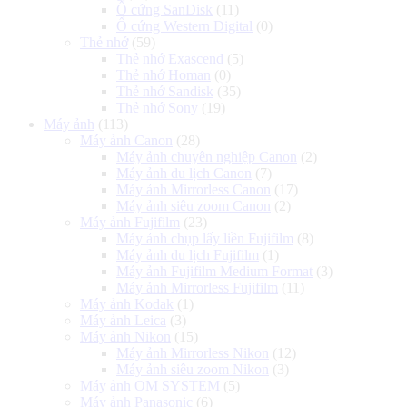
Ổ cứng SanDisk
(11)
Ổ cứng Western Digital
(0)
Thẻ nhớ
(59)
Thẻ nhớ Exascend
(5)
Thẻ nhớ Homan
(0)
Thẻ nhớ Sandisk
(35)
Thẻ nhớ Sony
(19)
Máy ảnh
(113)
Máy ảnh Canon
(28)
Máy ảnh chuyên nghiệp Canon
(2)
Máy ảnh du lịch Canon
(7)
Máy ảnh Mirrorless Canon
(17)
Máy ảnh siêu zoom Canon
(2)
Máy ảnh Fujifilm
(23)
Máy ảnh chụp lấy liền Fujifilm
(8)
Máy ảnh du lịch Fujifilm
(1)
Máy ảnh Fujifilm Medium Format
(3)
Máy ảnh Mirrorless Fujifilm
(11)
Máy ảnh Kodak
(1)
Máy ảnh Leica
(3)
Máy ảnh Nikon
(15)
Máy ảnh Mirrorless Nikon
(12)
Máy ảnh siêu zoom Nikon
(3)
Máy ảnh OM SYSTEM
(5)
Máy ảnh Panasonic
(6)