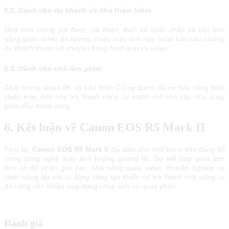
5.2. Dành cho du khách và nhà thám hiểm
Nhờ thời lượng pin được cải thiện, thiết kế chắc chắn và các tính
năng quay video ấn tượng, chiếc máy ảnh này hoàn hảo cho những
du khách muốn kể chuyện bằng hình ảnh và video.
5.3. Dành cho nhà làm phim
Chất lượng video 8K và cấu hình C-Log được tối ưu hóa cũng biến
chiếc máy ảnh này trở thành công cụ mạnh mẽ cho các nhà quay
phim đầy tham vọng.
6. Kết luận về Canon EOS R5 Mark II
Tóm lại,
Canon EOS R5 Mark II
đại diện cho một bước tiến đáng kể
trong công nghệ máy ảnh không gương lật. Sự kết hợp giữa ảnh
tĩnh có độ phân giải cao, khả năng quay video chuyên nghiệp và
chức năng lấy nét tự động sáng tạo khiến nó trở thành một công cụ
đa năng cho nhiều ứng dụng chụp ảnh và quay phim.
Đánh giá