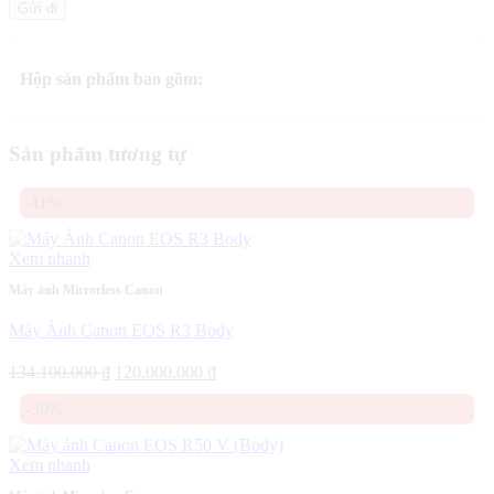
Hộp sản phẩm bao gồm:
Sản phẩm tương tự
-11%
Xem nhanh
Máy ảnh Mirrorless Canon
Máy Ảnh Canon EOS R3 Body
Giá
Giá
134.100.000
₫
120.000.000
₫
gốc
hiện
-30%
là:
tại
134.100.000 ₫.
là:
120.000.000 ₫.
Xem nhanh