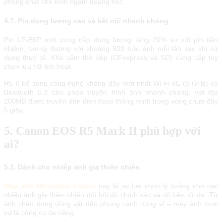
phỏng chặt chẽ kính ngắm quang học.
4.7. Pin dung lượng cao và kết nối nhanh chóng
Pin LP-E6P mới cung cấp dung lượng tăng 20% ​​so với pin tiền
nhiệm, tương đương với khoảng 500 bức ảnh mỗi lần sạc khi sử
dụng thực tế. Khe cắm thẻ kép (CFexpress và SD) cung cấp tùy
chọn lưu trữ linh hoạt.
R5 II bổ sung công nghệ không dây mới nhất Wi-Fi 6E (6 GHz) và
Bluetooth 5.3 cho phép truyền hình ảnh nhanh chóng, với tệp
200MB được truyền đến điện thoại thông minh trong vòng chưa đầy
5 giây.
5. Canon EOS R5 Mark II phù hợp với
ai?
5.1. Dành cho nhiếp ảnh gia thiên nhiên
Máy ảnh Mirrorless Canon
này là sự lựa chọn lý tưởng cho các
nhiếp ảnh gia thiên nhiên đòi hỏi độ chính xác và độ bền tối đa. Từ
ảnh chân dung động vật đến phong cảnh hùng vĩ – máy ảnh thực
sự là công cụ đa năng.