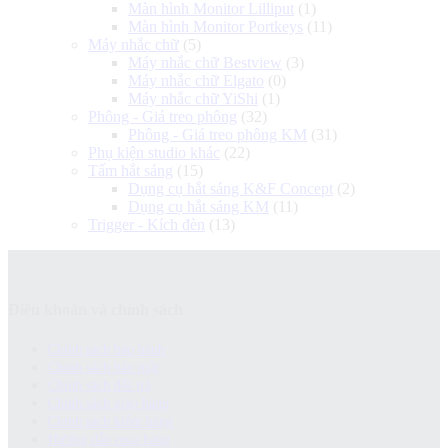
Màn hình Monitor Lilliput
(1)
Màn hình Monitor Portkeys
(11)
Máy nhắc chữ
(5)
Máy nhắc chữ Bestview
(3)
Máy nhắc chữ Elgato
(0)
Máy nhắc chữ YiShi
(1)
Phông - Giá treo phông
(32)
Phông - Giá treo phông KM
(31)
Phụ kiện studio khác
(22)
Tấm hắt sáng
(15)
Dụng cụ hắt sáng K&F Concept
(2)
Dụng cụ hắt sáng KM
(11)
Trigger - Kích đèn
(13)
Điều khoản và chính sách
Chính sách bảo hành
Chính sách bảo mật
Chính sách đổi trả
Chính sách giao hàng
Chinh sách kiểm hàng
Hướng dẫn mua hàng