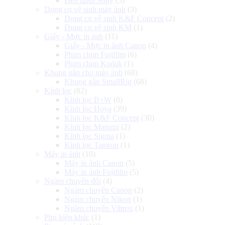
Đèn flash Sony
(5)
Dụng cụ vệ sinh máy ảnh
(3)
Dụng cụ vệ sinh K&F Concept
(2)
Dụng cụ vệ sinh KM
(1)
Giấy - Mực in ảnh
(11)
Giấy - Mực in ảnh Canon
(4)
Phim chụp Fujifilm
(6)
Phim chụp Kodak
(1)
Khung gắn cho máy ảnh
(68)
Khung gắn SmallRig
(68)
Kính lọc
(82)
Kính lọc B+W
(8)
Kính lọc Hoya
(39)
Kính lọc K&F Concept
(30)
Kính lọc Marumi
(2)
Kính lọc Sigma
(1)
Kính lọc Tamron
(1)
Máy in ảnh
(10)
Máy in ảnh Canon
(5)
Máy in ảnh Fujifilm
(5)
Ngàm chuyển đổi
(4)
Ngàm chuyển Canon
(2)
Ngàm chuyển Nikon
(1)
Ngàm chuyển Viltrox
(1)
Phụ kiện khác
(1)