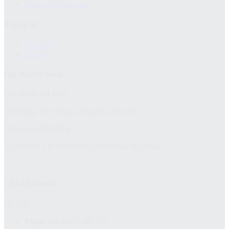
Hướng dẫn thanh toán
Thông tin
Giới thiệu
Liên hệ
Địa chỉ cửa hàng
Chi nhánh
Hà Nội:
151 Đặng Tiến Đông, Đống Đa, Hà Nội
Chi nhánh
Đà Nẵng:
52 Nguyễn Thị Minh Khai, Hải Châu, Đà Nẵng
Liên hệ nhanh
Hà Nội:
Phạm Tú:
0817 388 333