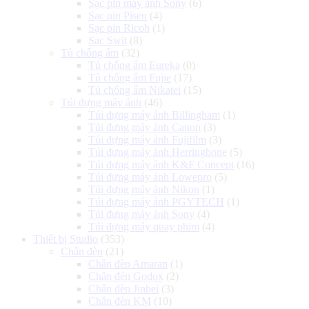
Sạc pin máy ảnh Sony
(6)
Sạc pin Pisen
(4)
Sạc pin Ricoh
(1)
Sạc Swit
(8)
Tủ chống ẩm
(32)
Tủ chống ẩm Eureka
(0)
Tủ chống ẩm Fujie
(17)
Tủ chống ẩm Nikatei
(15)
Túi đựng máy ảnh
(46)
Túi đựng máy ảnh Billingham
(1)
Túi đựng máy ảnh Canon
(3)
Túi đựng máy ảnh Fujifilm
(3)
Túi đựng máy ảnh Herringbone
(5)
Túi đựng máy ảnh K&F Concept
(16)
Túi đựng máy ảnh Lowepro
(5)
Túi đựng máy ảnh Nikon
(1)
Túi đựng máy ảnh PGYTECH
(1)
Túi đựng máy ảnh Sony
(4)
Túi đựng máy quay phim
(4)
Thiết bị Studio
(353)
Chân đèn
(21)
Chân đèn Amaran
(1)
Chân đèn Godox
(2)
Chân đèn Jinbei
(3)
Chân đèn KM
(10)