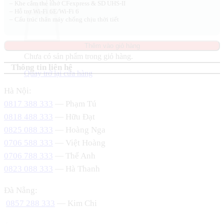
– Khe cắm thẻ nhớ CFexpress & SD UHS-II
– Hỗ trợ Wi-Fi 6E/Wi-Fi 6
– Cấu trúc thân máy chống chịu thời tiết
Thêm vào giỏ hàng
Chưa có sản phẩm trong giỏ hàng.
Thông tin liên hệ
Quay trở lại cửa hàng
Hà Nội:
0817 388 333
— Phạm Tú
0818 488 333
— Hữu Đạt
0825 088 333
— Hoàng Nga
0706 588 333
— Việt Hoàng
0706 788 333
— Thế Anh
0823 088 333
— Hà Thanh
Đà Nẵng:
0857 288 333
— Kim Chi