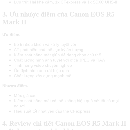
Lưu trữ: Hai khe cắm, 1x CFexpress và 1x SDXC UHS-II
3. Ưu nhược điểm của Canon EOS R5
Mark II
Ưu điểm:
Bố trí điều khiển và xử lý tuyệt vời
AF phát hiện chủ thể cực kỳ ấn tượng
Kiểm soát bằng mắt giúp dễ dàng chọn chủ thể
Chất lượng hình ảnh tuyệt vời ở cả JPEG và RAW
Tính năng video chuyên nghiệp
Ổn định hình ảnh rất hiệu quả
Chất lượng xây dựng mạnh mẽ
Nhược điểm:
Mức giá cao
Kiểm soát bằng mắt có thể không hiệu quả với tất cả mọi
người
Hiệu suất tốt nhất yêu cầu thẻ CFexpress
4. Review chi tiết Canon EOS R5 Mark II