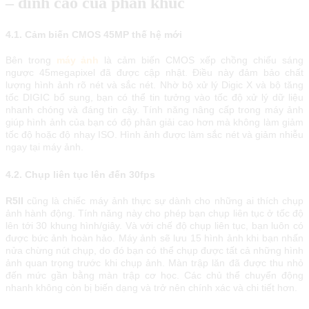
– đỉnh cao của phân khúc
4.1. Cảm biến CMOS 45MP thế hệ mới
Bên trong
máy ảnh
là cảm biến CMOS xếp chồng chiếu sáng
ngược 45megapixel đã được cập nhật. Điều này đảm bảo chất
lượng hình ảnh rõ nét và sắc nét. Nhờ bộ xử lý Digic X và bộ tăng
tốc DIGIC bổ sung, bạn có thể tin tưởng vào tốc độ xử lý dữ liệu
nhanh chóng và đáng tin cậy. Tính năng nâng cấp trong máy ảnh
giúp hình ảnh của bạn có độ phân giải cao hơn mà không làm giảm
tốc độ hoặc độ nhạy ISO. Hình ảnh được làm sắc nét và giảm nhiễu
ngay tại máy ảnh.
4.2. Chụp liên tục lên đến 30fps
R5II
cũng là chiếc máy ảnh thực sự dành cho những ai thích chụp
ảnh hành động. Tính năng này cho phép bạn chụp liên tục ở tốc độ
lên tới 30 khung hình/giây. Và với chế độ chụp liên tục, bạn luôn có
được bức ảnh hoàn hảo. Máy ảnh sẽ lưu 15 hình ảnh khi bạn nhấn
nửa chừng nút chụp, do đó bạn có thể chụp được tất cả những hình
ảnh quan trọng trước khi chụp ảnh. Màn trập lăn đã được thu nhỏ
đến mức gần bằng màn trập cơ học. Các chủ thể chuyển động
nhanh không còn bị biến dạng và trở nên chính xác và chi tiết hơn.