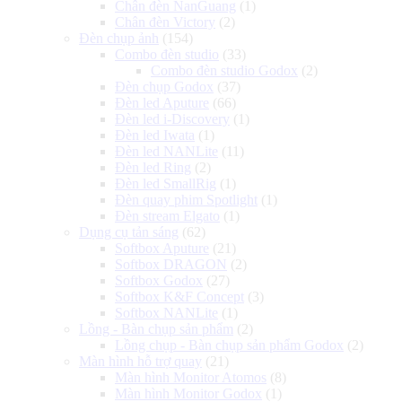
Chân đèn NanGuang
(1)
Chân đèn Victory
(2)
Đèn chụp ảnh
(154)
Combo đèn studio
(33)
Combo đèn studio Godox
(2)
Đèn chụp Godox
(37)
Đèn led Aputure
(66)
Đèn led i-Discovery
(1)
Đèn led Iwata
(1)
Đèn led NANLite
(11)
Đèn led Ring
(2)
Đèn led SmallRig
(1)
Đèn quay phim Spotlight
(1)
Đèn stream Elgato
(1)
Dụng cụ tản sáng
(62)
Softbox Aputure
(21)
Softbox DRAGON
(2)
Softbox Godox
(27)
Softbox K&F Concept
(3)
Softbox NANLite
(1)
Lồng - Bàn chụp sản phẩm
(2)
Lồng chụp - Bàn chụp sản phẩm Godox
(2)
Màn hình hỗ trợ quay
(21)
Màn hình Monitor Atomos
(8)
Màn hình Monitor Godox
(1)