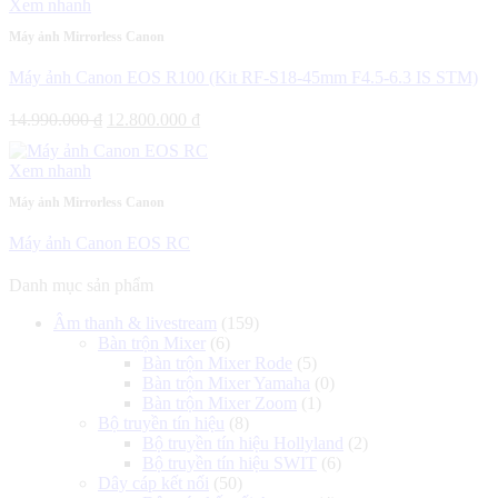
Xem nhanh
Máy ảnh Mirrorless Canon
Máy ảnh Canon EOS R100 (Kit RF-S18-45mm F4.5-6.3 IS STM)
Giá
Giá
14.990.000
₫
12.800.000
₫
gốc
hiện
là:
tại
Xem nhanh
14.990.000 ₫.
là:
12.800.000 ₫.
Máy ảnh Mirrorless Canon
Máy ảnh Canon EOS RC
Danh mục sản phẩm
Âm thanh & livestream
(159)
Bàn trộn Mixer
(6)
Bàn trộn Mixer Rode
(5)
Bàn trộn Mixer Yamaha
(0)
Bàn trộn Mixer Zoom
(1)
Bộ truyền tín hiệu
(8)
Bộ truyền tín hiệu Hollyland
(2)
Bộ truyền tín hiệu SWIT
(6)
Dây cáp kết nối
(50)