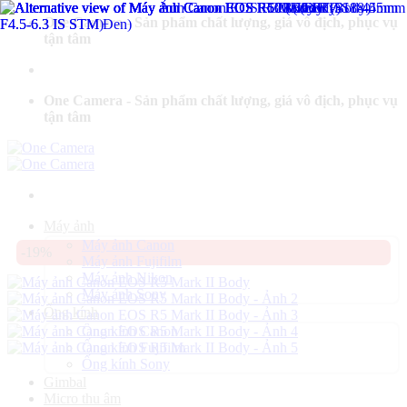
Bỏ
One Camera - Sản phẩm chất lượng, giá vô địch, phục vụ
qua
tận tâm
nội
dung
One Camera - Sản phẩm chất lượng, giá vô địch, phục vụ
tận tâm
Máy ảnh
Máy ảnh Canon
-19%
Máy ảnh Fujifilm
Máy ảnh Nikon
Máy ảnh Sony
Ống kính
Ống kính Canon
Ống kính Fujifilm
Ống kính Sony
Gimbal
Micro thu âm