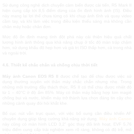
Sử dụng công nghệ dịch chuyển cảm biến được cải tiến, R5 Mark II
hiện cung cấp tới 8,5 điểm dừng của ổn định hình ảnh (IS). Điều
này mang lại lợi thế chưa từng có khi chụp ảnh tĩnh và quay video
cầm tay, và khi làm việc trong điều kiện thiếu sáng mà không cần
chân máy hoặc chân đơn.
Mức độ ổn định mang tính đột phá này cải thiện hiệu quả chất
lượng hình ảnh thông qua khả năng chụp ở tốc độ màn trập chậm
hơn, sử dụng khẩu độ hẹp hơn và giá trị ISO thấp hơn, cả trong nhà
và ngoài trời.
4.6. Thiết kế chắc chắn và chống chịu thời tiết
Máy ảnh Canon EOS R5 II
được chế tạo để chịu được việc sử
dụng thường xuyên với thân máy chắc chắn nhưng nhẹ. Trong
những môi trường đầy thách thức, R5 II có thể chịu được nhiệt độ
từ 1 – 40°C ở độ ẩm 85%. Máy có thân máy bằng hợp kim magiê
chống bụi và nước, khiến máy trở thành lựa chọn đáng tin cậy cho
những cảnh quay đòi hỏi khắt khe.
Bố cục nút vẫn trực quan, với việc bổ sung cần điều khiển AF
chuyên dụng giúp tăng cường khả năng sử dụng.
Máy ảnh Canon
này cũng có màn hình LCD 3,2” góc thay đổi linh hoạt, EVF 5,76
triệu điểm cung cấp trải nghiệm xem rõ ràng, không có độ trễ, mô