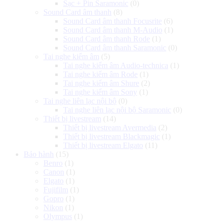
Sạc + Pin Saramonic
(0)
Sound Card âm thanh
(8)
Sound Card âm thanh Focusrite
(6)
Sound Card âm thanh M-Audio
(1)
Sound Card âm thanh Rode
(1)
Sound Card âm thanh Saramonic
(0)
Tai nghe kiểm âm
(5)
Tai nghe kiểm âm Audio-technica
(1)
Tai nghe kiểm âm Rode
(1)
Tai nghe kiểm âm Shure
(2)
Tai nghe kiểm âm Sony
(1)
Tai nghe liên lạc nội bộ
(0)
Tai nghe liên lạc nội bộ Saramonic
(0)
Thiết bị livestream
(14)
Thiết bị livestream Avermedia
(2)
Thiết bị livestream Blackmagic
(1)
Thiết bị livestream Elgato
(11)
Bảo hành
(15)
Benro
(1)
Canon
(1)
Elgato
(1)
Fujifilm
(1)
Gopro
(1)
Nikon
(1)
Olympus
(1)