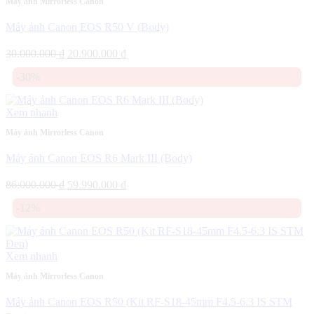
Máy ảnh Mirrorless Canon
Máy ảnh Canon EOS R50 V (Body)
Giá
Giá
30.000.000
₫
20.900.000
₫
gốc
hiện
-30%
là:
tại
30.000.000 ₫.
là:
20.900.000 ₫.
Xem nhanh
Máy ảnh Mirrorless Canon
Máy ảnh Canon EOS R6 Mark III (Body)
Giá
Giá
86.000.000
₫
59.990.000
₫
gốc
hiện
-12%
là:
tại
86.000.000 ₫.
là:
59.990.000 ₫.
Xem nhanh
Máy ảnh Mirrorless Canon
Máy ảnh Canon EOS R50 (Kit RF-S18-45mm F4.5-6.3 IS STM