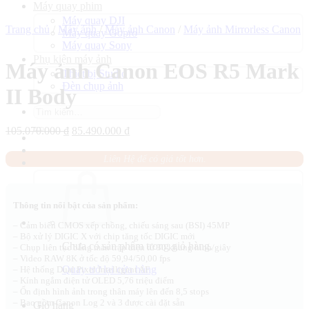
Máy quay phim
Máy quay DJI
Trang chủ
/
Máy ảnh
/
Máy ảnh Canon
/
Máy ảnh Mirrorless Canon
Máy quay Gopro
Máy quay Sony
Phụ kiện máy ảnh
Máy ảnh Canon EOS R5 Mark
Thiết bị Studio
Đèn chụp ảnh
II Body
Tìm
kiếm:
Giá
Giá
105.070.000
₫
85.490.000
₫
gốc
hiện
là:
tại
Liên Hệ để có giá tốt hơn.
105.070.000 ₫.
là:
85.490.000 ₫.
Thông tin nổi bật của sản phẩm:
– Cảm biến CMOS xếp chồng, chiếu sáng sau (BSI) 45MP
– Bộ xử lý DIGIC X với chip tăng tốc DIGIC mới
Chưa có sản phẩm trong giỏ hàng.
– Chụp liên tục bằng màn trập điện tử 30 khung hình/giây
– Video RAW 8K ở tốc độ 59,94/50,00 fps
Quay trở lại cửa hàng
– Hệ thống Dual Pixel Intelligent AF
– Kính ngắm điện tử OLED 5,76 triệu điểm
– Ổn định hình ảnh trong thân máy lên đến 8,5 stops
– Bao gồm Canon Log 2 và 3 được cài đặt sẵn
Giỏ hàng