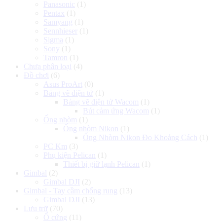
Panasonic
(1)
Pentax
(1)
Samyang
(1)
Sennhieser
(1)
Sigma
(1)
Sony
(1)
Tamron
(1)
Chưa phân loại
(4)
Đồ chơi
(6)
Asus ProArt
(0)
Bảng vẽ điện tử
(1)
Bảng vẽ điện tử Wacom
(1)
Bút cảm ứng Wacom
(1)
Ống nhòm
(1)
Ống nhòm Nikon
(1)
Ống Nhòm Nikon Đo Khoảng Cách
(1)
PC Km
(3)
Phụ kiện Pelican
(1)
Thiết bị giữ lạnh Pelican
(1)
Gimbal
(2)
Gimbal DJI
(2)
Gimbal - Tay cầm chống rung
(13)
Gimbal DJI
(13)
Lưu trữ
(70)
Ổ cứng
(11)