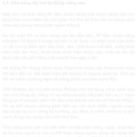
4.3. Khả năng lấy nét tự động nâng cao
Máy ảnh có tính năng AF điều khiển bằng mắt được nâng cấp cho
phép bạn chọn điểm lấy nét hoặc chủ thể để theo dõi chỉ bằng cách
nhìn vào chúng trong kính ngắm điện tử.
So với mẫu R3 có tính năng này lần đầu tiên, AF điều khiển bằng
mắt trên R5 Mark II mang lại hiệu suất được cải thiện nhờ cảm biến
có số lượng điểm ảnh cao hơn, đèn LED được cải tiến, vùng phát
hiện mắt lớn hơn, thuật toán phát hiện được cập nhật và tốc độ
phát hiện chuyển động mắt nhanh hơn gấp 2 lần.
Hệ thống AF thông minh Dual Pixel mới cung cấp thuật toán theo
dõi tiên tiến có thể phát hiện đối tượng đi ngang qua/nửa trên cơ
thể và tránh chướng ngại vật bằng cách ước tính vùng đầu.
Chế độ theo dõi chủ thể Action Priority mới sử dụng công nghệ học
sâu cho bóng đá, bóng rổ và bóng chuyền để phát hiện vị trí hành
động và di chuyển điểm AF đến chủ thể đó với tốc độ lên tới 60fps.
Nó có thể nhanh chóng phát hiện và xác định nhiều người, trạng
thái khớp và vị trí bóng và tự động xác định chủ thể chính và tư thế
hành động, tùy thuộc vào môn thể thao.
Tính năng theo dõi chủ thể hiện có thể nhận dạng ngựa, máy bay
và tàu hỏa ngoài ra còn có thể nhận dạng người, động vật và xe thể