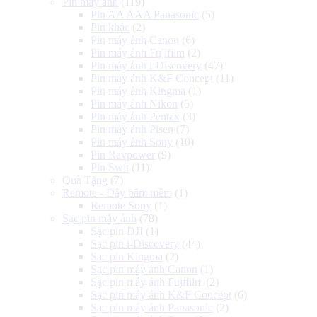
Pin máy ảnh
(119)
Pin AA AAA Panasonic
(5)
Pin khác
(2)
Pin máy ảnh Canon
(6)
Pin máy ảnh Fujifilm
(2)
Pin máy ảnh i-Discovery
(47)
Pin máy ảnh K&F Concept
(11)
Pin máy ảnh Kingma
(1)
Pin máy ảnh Nikon
(5)
Pin máy ảnh Pentax
(3)
Pin máy ảnh Pisen
(7)
Pin máy ảnh Sony
(10)
Pin Ravpower
(9)
Pin Swit
(11)
Quà Tặng
(7)
Remote - Dây bấm mềm
(1)
Remote Sony
(1)
Sạc pin máy ảnh
(78)
Sạc pin DJI
(1)
Sạc pin i-Discovery
(44)
Sạc pin Kingma
(2)
Sạc pin máy ảnh Canon
(1)
Sạc pin máy ảnh Fujifilm
(2)
Sạc pin máy ảnh K&F Concept
(6)
Sạc pin máy ảnh Panasonic
(2)