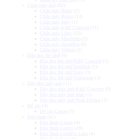
Chân máy ảnh
(62)
Chân máy Beike
(2)
Chân máy Benro
(13)
Chân máy Joby
(1)
Chân máy K&F Concept
(11)
Chân máy Libec
(22)
Chân máy Manfrotto
(2)
Chân máy SmallRig
(8)
Chân máy Velbon
(2)
Đầu đọc thẻ nhớ
(9)
Đầu đọc thẻ nhớ K&F Concept
(1)
Đầu đọc thẻ nhớ SanDisk
(1)
Đầu đọc thẻ nhớ Sony
(3)
Đầu đọc thẻ nhớ Transcend
(3)
Dây đeo máy ảnh
(11)
Dây đeo máy ảnh K&F Concept
(9)
Dây đeo máy ảnh khác
(1)
Dây đeo máy ảnh Peak Design
(1)
Đế pin
(3)
Đế pin Canon
(3)
Đèn flash
(41)
Đèn flash Canon
(4)
Đèn flash Godox
(28)
Đèn flash LightPix Labs
(4)