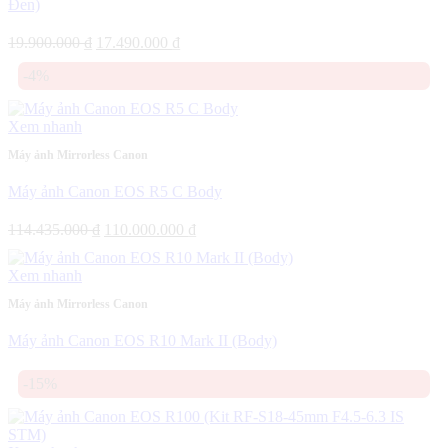
Đen)
Giá
Giá
19.900.000
₫
17.490.000
₫
gốc
hiện
-4%
là:
tại
19.900.000 ₫.
là:
17.490.000 ₫.
Xem nhanh
Máy ảnh Mirrorless Canon
Máy ảnh Canon EOS R5 C Body
Giá
Giá
114.435.000
₫
110.000.000
₫
gốc
hiện
là:
tại
Xem nhanh
114.435.000 ₫.
là:
110.000.000 ₫.
Máy ảnh Mirrorless Canon
Máy ảnh Canon EOS R10 Mark II (Body)
-15%