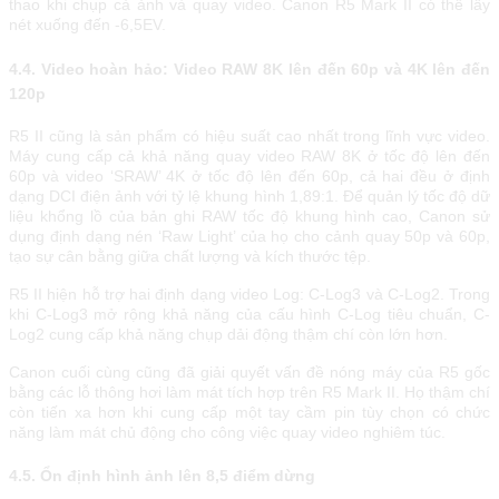
thao khi chụp cả ảnh và quay video. Canon R5 Mark II có thể lấy
nét xuống đến -6,5EV.
4.4. Video hoàn hảo: Video RAW 8K lên đến 60p và 4K lên đến
120p
R5 II cũng là sản phẩm có hiệu suất cao nhất trong lĩnh vực video.
Máy cung cấp cả khả năng quay video RAW 8K ở tốc độ lên đến
60p và video ‘SRAW’ 4K ở tốc độ lên đến 60p, cả hai đều ở định
dạng DCI điện ảnh với tỷ lệ khung hình 1,89:1. Để quản lý tốc độ dữ
liệu khổng lồ của bản ghi RAW tốc độ khung hình cao, Canon sử
dụng định dạng nén ‘Raw Light’ của họ cho cảnh quay 50p và 60p,
tạo sự cân bằng giữa chất lượng và kích thước tệp.
R5 II hiện hỗ trợ hai định dạng video Log: C-Log3 và C-Log2. Trong
khi C-Log3 mở rộng khả năng của cấu hình C-Log tiêu chuẩn, C-
Log2 cung cấp khả năng chụp dải động thậm chí còn lớn hơn.
Canon cuối cùng cũng đã giải quyết vấn đề nóng máy của R5 gốc
bằng các lỗ thông hơi làm mát tích hợp trên R5 Mark II. Họ thậm chí
còn tiến xa hơn khi cung cấp một tay cầm pin tùy chọn có chức
năng làm mát chủ động cho công việc quay video nghiêm túc.
4.5. Ổn định hình ảnh lên 8,5 điểm dừng