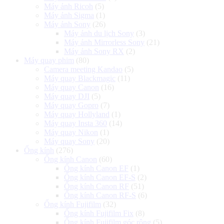
Máy ảnh Ricoh
(5)
Máy ảnh Sigma
(1)
Máy ảnh Sony
(26)
Máy ảnh du lịch Sony
(3)
Máy ảnh Mirrorless Sony
(21)
Máy ảnh Sony RX
(2)
Máy quay phim
(80)
Camera meeting Kandao
(5)
Máy quay Blackmagic
(11)
Máy quay Canon
(16)
Máy quay DJI
(5)
Máy quay Gopro
(7)
Máy quay Hollyland
(1)
Máy quay Insta 360
(14)
Máy quay Nikon
(1)
Máy quay Sony
(20)
Ống kính
(276)
Ống kính Canon
(60)
Ống kính Canon EF
(1)
Ống kính Canon EF-S
(2)
Ống kính Canon RF
(51)
Ống kính Canon RF-S
(6)
Ống kính Fujifilm
(32)
Ống kính Fujifilm Fix
(8)
Ống kính Fujifilm góc rộng
(5)