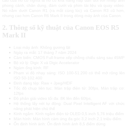
cao của nó có nghĩa là nó có khả năng hấp dẫn đối với nhiếp ảnh
phong cảnh, chân dung, đám cưới và phim tài liệu và quay video.
Nó nằm dưới Canon R1 (ra mắt cùng lúc) và Canon R3 cũ hơn,
nhưng cao hơn Canon R6 Mark II trong dòng máy ảnh của Canon.
2. Thông số kỹ thuật của Canon EOS R5
Mark II
Loại máy ảnh: Không gương lật
Ngày ra mắt: 17 tháng 7 năm 2024
Cảm biến: CMOS Full-frame xếp chồng chiếu sáng sau 45MP
Bộ xử lý: Digic X và Digic Accelerator
Ngàm ống kính: RF
Phạm vi độ nhạy sáng: ISO 100-51.200 có thể mở rộng lên
ISO 50-102.400
Định dạng tệp: Raw + Jpeg/HEIF
Tốc độ chụp liên tục: Màn trập điện tử: 30fps, Màn trập cơ:
12fps
Độ phân giải video tối đa: 8K lên đến 60fps,
Hệ thống lấy nét tự động: Dual Pixel Intelligent AF với chức
năng phát hiện chủ thể
Kính ngắm: Kính ngắm điện tử OLED 0,5 inch 5,76 triệu điểm
Màn hình: Màn hình cảm ứng đa góc 3,2 inch 2,1 triệu điểm
Ổn định hình ảnh: Ổn định hình ảnh 8,5 điểm dừng