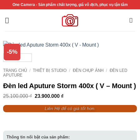
Bỏ
One Camera - Sản phẩm chất lượng, giá vô địch, phục vụ tận tâm
qua
nội
dung
-5%
TRANG CHỦ
/
THIẾT BỊ STUDIO
/
ĐÈN CHỤP ẢNH
/
ĐÈN LED
APUTURE
Đèn led Aputure Storm 400x ( V – Mount )
Giá
Giá
25.100.000
₫
23.900.000
₫
gốc
hiện
là:
tại
Liên Hệ để có giá tốt hơn.
25.100.000 ₫.
là:
23.900.000 ₫.
Thông tin nổi bật của sản phẩm: