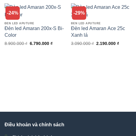
-24%
-29%
ĐÈN LED APUTURE
ĐÈN LED APUTURE
Đèn led Amaran 200x-S Bi-
Đèn led Amaran Ace 25c
Color
Xanh lá
Giá
Giá
Giá
Giá
8.900.000
₫
6.790.000
₫
3.090.000
₫
2.190.000
₫
gốc
hiện
gốc
hiện
là:
tại
là:
tại
8.900.000 ₫.
là:
3.090.000 ₫.
là:
6.790.000 ₫.
2.190.00
Điều khoản và chính sách