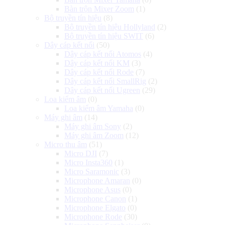
Bàn trộn Mixer Zoom
(1)
Bộ truyền tín hiệu
(8)
Bộ truyền tín hiệu Hollyland
(2)
Bộ truyền tín hiệu SWIT
(6)
Dây cáp kết nối
(50)
Dây cáp kết nối Atomos
(4)
Dây cáp kết nối KM
(3)
Dây cáp kết nối Rode
(7)
Dây cáp kết nối SmallRig
(2)
Dây cáp kết nối Ugreen
(29)
Loa kiểm âm
(0)
Loa kiểm âm Yamaha
(0)
Máy ghi âm
(14)
Máy ghi âm Sony
(2)
Máy ghi âm Zoom
(12)
Micro thu âm
(51)
Micro DJI
(7)
Micro Insta360
(1)
Micro Saramonic
(3)
Microphone Amaran
(0)
Microphone Asus
(0)
Microphone Canon
(1)
Microphone Elgato
(0)
Microphone Rode
(30)