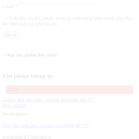
Email
*
Lưu tên của tôi, email, và trang web trong trình duyệt này cho
lần bình luận kế tiếp của tôi.
Hộp sản phẩm bao gồm:
Sản phẩm tương tự
-17%
Xem nhanh
Đèn led Aputure
Đầu đèn hiệu ứng Amaran Spotlight SE 19°
Giá
Giá
8.990.000
₫
7.500.000
₫