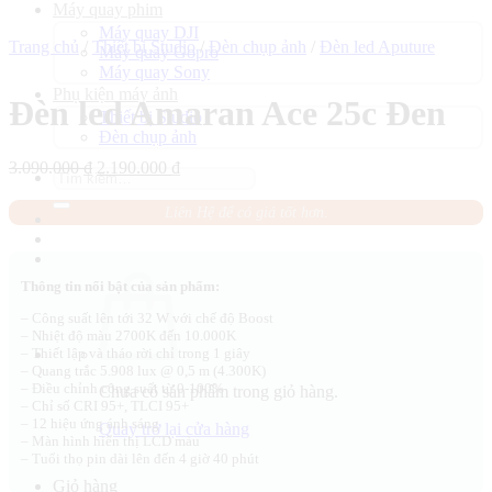
Máy quay phim
Máy quay DJI
Trang chủ
/
Thiết bị Studio
/
Đèn chụp ảnh
/
Đèn led Aputure
Máy quay Gopro
Máy quay Sony
Phụ kiện máy ảnh
Đèn led Amaran Ace 25c Đen
Thiết bị Studio
Đèn chụp ảnh
Giá
Giá
3.090.000
₫
2.190.000
₫
Tìm
gốc
hiện
kiếm:
là:
tại
Liên Hệ để có giá tốt hơn.
3.090.000 ₫.
là:
2.190.000 ₫.
Thông tin nổi bật của sản phẩm:
– Công suất lên tới 32 W với chế độ Boost
– Nhiệt độ màu 2700K đến 10.000K
– Thiết lập và tháo rời chỉ trong 1 giây
– Quang trắc 5.908 lux @ 0,5 m (4.300K)
– Điều chỉnh công suất từ 0-100%
Chưa có sản phẩm trong giỏ hàng.
– Chỉ số CRI 95+, TLCI 95+
– 12 hiệu ứng ánh sáng
Quay trở lại cửa hàng
– Màn hình hiển thị LCD màu
– Tuổi thọ pin dài lên đến 4 giờ 40 phút
Giỏ hàng