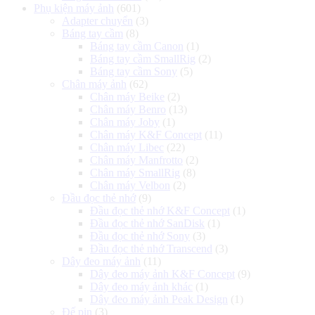
Phụ kiện máy ảnh
(601)
Adapter chuyển
(3)
Báng tay cầm
(8)
Báng tay cầm Canon
(1)
Báng tay cầm SmallRig
(2)
Báng tay cầm Sony
(5)
Chân máy ảnh
(62)
Chân máy Beike
(2)
Chân máy Benro
(13)
Chân máy Joby
(1)
Chân máy K&F Concept
(11)
Chân máy Libec
(22)
Chân máy Manfrotto
(2)
Chân máy SmallRig
(8)
Chân máy Velbon
(2)
Đầu đọc thẻ nhớ
(9)
Đầu đọc thẻ nhớ K&F Concept
(1)
Đầu đọc thẻ nhớ SanDisk
(1)
Đầu đọc thẻ nhớ Sony
(3)
Đầu đọc thẻ nhớ Transcend
(3)
Dây đeo máy ảnh
(11)
Dây đeo máy ảnh K&F Concept
(9)
Dây đeo máy ảnh khác
(1)
Dây đeo máy ảnh Peak Design
(1)
Đế pin
(3)