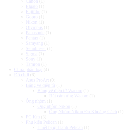
Canon
(1)
Elgato
(1)
Fujifilm
(1)
Gopro
(1)
Nikon
(1)
Olympus
(1)
Panasonic
(1)
Pentax
(1)
Samyang
(1)
Sennhieser
(1)
Sigma
(1)
Sony
(1)
Tamron
(1)
Chưa phân loại
(4)
Đồ chơi
(6)
Asus ProArt
(0)
Bảng vẽ điện tử
(1)
Bảng vẽ điện tử Wacom
(1)
Bút cảm ứng Wacom
(1)
Ống nhòm
(1)
Ống nhòm Nikon
(1)
Ống Nhòm Nikon Đo Khoảng Cách
(1)
PC Km
(3)
Phụ kiện Pelican
(1)
Thiết bị giữ lạnh Pelican
(1)