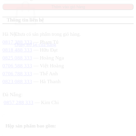
Thêm vào giỏ hàng
Thông tin liên hệ
Hà Nội:
Chưa có sản phẩm trong giỏ hàng.
0817 388 333
— Phạm Tú
Quay trở lại cửa hàng
0818 488 333
— Hữu Đạt
0825 088 333
— Hoàng Nga
0706 588 333
— Việt Hoàng
0706 788 333
— Thế Anh
0823 088 333
— Hà Thanh
Đà Nẵng:
0857 288 333
— Kim Chi
Hộp sản phẩm bao gồm: