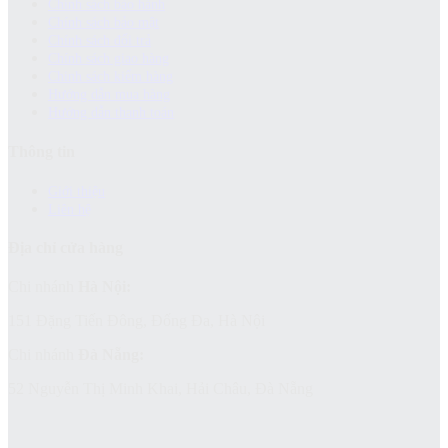
Chính sách bảo hành
Chính sách bảo mật
Chính sách đổi trả
Chính sách giao hàng
Chinh sách kiểm hàng
Hướng dẫn mua hàng
Hướng dẫn thanh toán
Thông tin
Giới thiệu
Liên hệ
Địa chỉ cửa hàng
Chi nhánh
Hà Nội:
151 Đặng Tiến Đông, Đống Đa, Hà Nội
Chi nhánh
Đà Nẵng:
52 Nguyễn Thị Minh Khai, Hải Châu, Đà Nẵng