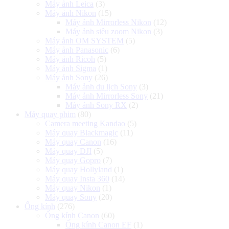
Máy ảnh Leica
(3)
Máy ảnh Nikon
(15)
Máy ảnh Mirrorless Nikon
(12)
Máy ảnh siêu zoom Nikon
(3)
Máy ảnh OM SYSTEM
(5)
Máy ảnh Panasonic
(6)
Máy ảnh Ricoh
(5)
Máy ảnh Sigma
(1)
Máy ảnh Sony
(26)
Máy ảnh du lịch Sony
(3)
Máy ảnh Mirrorless Sony
(21)
Máy ảnh Sony RX
(2)
Máy quay phim
(80)
Camera meeting Kandao
(5)
Máy quay Blackmagic
(11)
Máy quay Canon
(16)
Máy quay DJI
(5)
Máy quay Gopro
(7)
Máy quay Hollyland
(1)
Máy quay Insta 360
(14)
Máy quay Nikon
(1)
Máy quay Sony
(20)
Ống kính
(276)
Ống kính Canon
(60)
Ống kính Canon EF
(1)