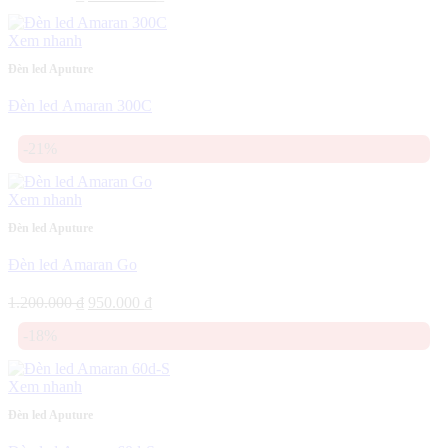
gốc
hiện
là:
tại
Xem nhanh
8.990.000 ₫.
là:
7.500.000 ₫.
Đèn led Aputure
Đèn led Amaran 300C
-21%
Xem nhanh
Đèn led Aputure
Đèn led Amaran Go
Giá
Giá
1.200.000
₫
950.000
₫
gốc
hiện
-18%
là:
tại
1.200.000 ₫.
là:
950.000 ₫.
Xem nhanh
Đèn led Aputure