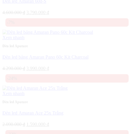
Đèn led Amaran 60d-S
Giá
Giá
4.600.000
₫
3.790.000
₫
gốc
hiện
-7%
là:
tại
4.600.000 ₫.
là:
3.790.000 ₫.
Xem nhanh
Đèn led Aputure
Đèn led bảng Amaran Pano 60c Kit Charcoal
Giá
Giá
4.290.000
₫
3.990.000
₫
gốc
hiện
-24%
là:
tại
4.290.000 ₫.
là:
3.990.000 ₫.
Xem nhanh
Đèn led Aputure
Đèn led Amaran Ace 25x Trắng
Giá
Giá
2.090.000
₫
1.590.000
₫
gốc
hiện