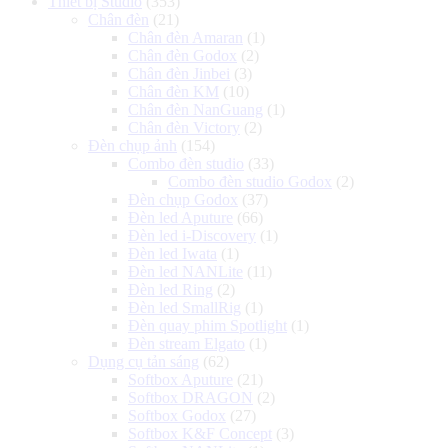
Thiết bị Studio
(353)
Chân đèn
(21)
Chân đèn Amaran
(1)
Chân đèn Godox
(2)
Chân đèn Jinbei
(3)
Chân đèn KM
(10)
Chân đèn NanGuang
(1)
Chân đèn Victory
(2)
Đèn chụp ảnh
(154)
Combo đèn studio
(33)
Combo đèn studio Godox
(2)
Đèn chụp Godox
(37)
Đèn led Aputure
(66)
Đèn led i-Discovery
(1)
Đèn led Iwata
(1)
Đèn led NANLite
(11)
Đèn led Ring
(2)
Đèn led SmallRig
(1)
Đèn quay phim Spotlight
(1)
Đèn stream Elgato
(1)
Dụng cụ tản sáng
(62)
Softbox Aputure
(21)
Softbox DRAGON
(2)
Softbox Godox
(27)
Softbox K&F Concept
(3)