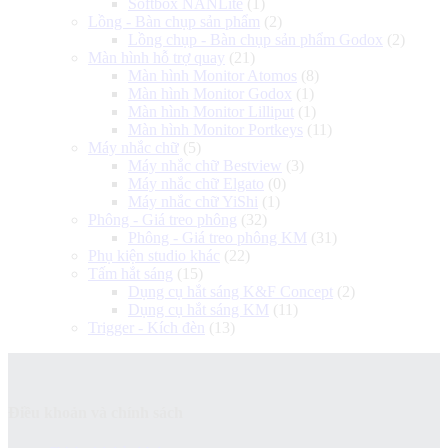
Softbox NANLite
(1)
Lồng - Bàn chụp sản phẩm
(2)
Lồng chụp - Bàn chụp sản phẩm Godox
(2)
Màn hình hỗ trợ quay
(21)
Màn hình Monitor Atomos
(8)
Màn hình Monitor Godox
(1)
Màn hình Monitor Lilliput
(1)
Màn hình Monitor Portkeys
(11)
Máy nhắc chữ
(5)
Máy nhắc chữ Bestview
(3)
Máy nhắc chữ Elgato
(0)
Máy nhắc chữ YiShi
(1)
Phông - Giá treo phông
(32)
Phông - Giá treo phông KM
(31)
Phụ kiện studio khác
(22)
Tấm hắt sáng
(15)
Dụng cụ hắt sáng K&F Concept
(2)
Dụng cụ hắt sáng KM
(11)
Trigger - Kích đèn
(13)
Điều khoản và chính sách