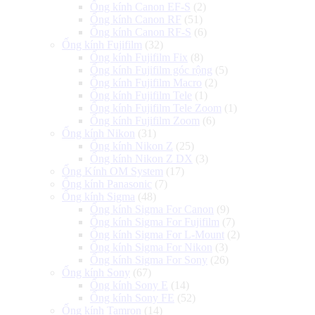
Ống kính Canon EF-S
(2)
Ống kính Canon RF
(51)
Ống kính Canon RF-S
(6)
Ống kính Fujifilm
(32)
Ống kính Fujifilm Fix
(8)
Ống kính Fujifilm góc rộng
(5)
Ống kính Fujifilm Macro
(2)
Ống kính Fujifilm Tele
(1)
Ống kính Fujifilm Tele Zoom
(1)
Ống kính Fujifilm Zoom
(6)
Ống kính Nikon
(31)
Ống kính Nikon Z
(25)
Ống kính Nikon Z DX
(3)
Ống Kính OM System
(17)
Ống kính Panasonic
(7)
Ống kính Sigma
(48)
Ống kính Sigma For Canon
(9)
Ống kính Sigma For Fujifilm
(7)
Ống kính Sigma For L-Mount
(2)
Ống kính Sigma For Nikon
(3)
Ống kính Sigma For Sony
(26)
Ống kính Sony
(67)
Ống kính Sony E
(14)
Ống kính Sony FE
(52)
Ống kính Tamron
(14)