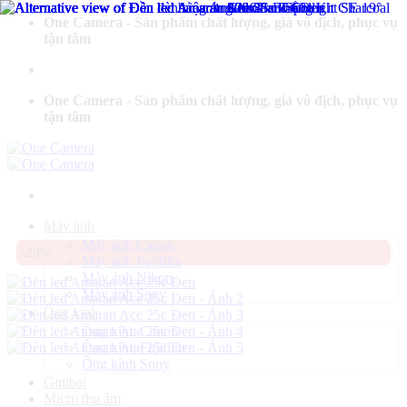
Bỏ
One Camera - Sản phẩm chất lượng, giá vô địch, phục vụ
qua
tận tâm
nội
dung
One Camera - Sản phẩm chất lượng, giá vô địch, phục vụ
tận tâm
Máy ảnh
Máy ảnh Canon
-29%
Máy ảnh Fujifilm
Máy ảnh Nikon
Máy ảnh Sony
Ống kính
Ống kính Canon
Ống kính Fujifilm
Ống kính Sony
Gimbal
Micro thu âm