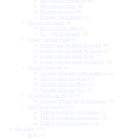
Microphone Sennheiser
(0)
Microphone Shure
(0)
Microphone Sony
(6)
Phụ kiện microphone
(3)
Phụ kiện âm thanh
(3)
Dây loa và tín hiệu
(2)
Sạc + Pin Saramonic
(0)
Sound Card âm thanh
(8)
Sound Card âm thanh Focusrite
(6)
Sound Card âm thanh M-Audio
(1)
Sound Card âm thanh Rode
(1)
Sound Card âm thanh Saramonic
(0)
Tai nghe kiểm âm
(5)
Tai nghe kiểm âm Audio-technica
(1)
Tai nghe kiểm âm Rode
(1)
Tai nghe kiểm âm Shure
(2)
Tai nghe kiểm âm Sony
(1)
Tai nghe liên lạc nội bộ
(0)
Tai nghe liên lạc nội bộ Saramonic
(0)
Thiết bị livestream
(14)
Thiết bị livestream Avermedia
(2)
Thiết bị livestream Blackmagic
(1)
Thiết bị livestream Elgato
(11)
Bảo hành
(15)
Benro
(1)