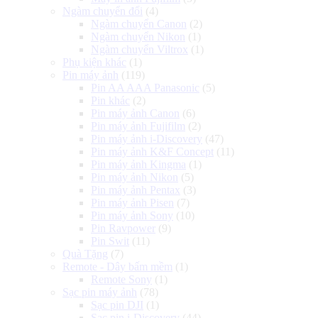
Ngàm chuyển đổi
(4)
Ngàm chuyển Canon
(2)
Ngàm chuyển Nikon
(1)
Ngàm chuyển Viltrox
(1)
Phụ kiện khác
(1)
Pin máy ảnh
(119)
Pin AA AAA Panasonic
(5)
Pin khác
(2)
Pin máy ảnh Canon
(6)
Pin máy ảnh Fujifilm
(2)
Pin máy ảnh i-Discovery
(47)
Pin máy ảnh K&F Concept
(11)
Pin máy ảnh Kingma
(1)
Pin máy ảnh Nikon
(5)
Pin máy ảnh Pentax
(3)
Pin máy ảnh Pisen
(7)
Pin máy ảnh Sony
(10)
Pin Ravpower
(9)
Pin Swit
(11)
Quà Tặng
(7)
Remote - Dây bấm mềm
(1)
Remote Sony
(1)
Sạc pin máy ảnh
(78)
Sạc pin DJI
(1)
Sạc pin i-Discovery
(44)