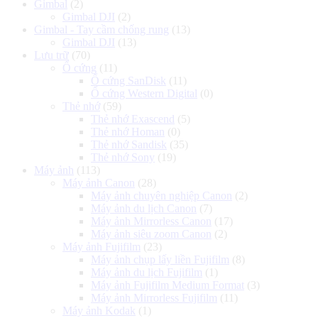
Gimbal
(2)
Gimbal DJI
(2)
Gimbal - Tay cầm chống rung
(13)
Gimbal DJI
(13)
Lưu trữ
(70)
Ổ cứng
(11)
Ổ cứng SanDisk
(11)
Ổ cứng Western Digital
(0)
Thẻ nhớ
(59)
Thẻ nhớ Exascend
(5)
Thẻ nhớ Homan
(0)
Thẻ nhớ Sandisk
(35)
Thẻ nhớ Sony
(19)
Máy ảnh
(113)
Máy ảnh Canon
(28)
Máy ảnh chuyên nghiệp Canon
(2)
Máy ảnh du lịch Canon
(7)
Máy ảnh Mirrorless Canon
(17)
Máy ảnh siêu zoom Canon
(2)
Máy ảnh Fujifilm
(23)
Máy ảnh chụp lấy liền Fujifilm
(8)
Máy ảnh du lịch Fujifilm
(1)
Máy ảnh Fujifilm Medium Format
(3)
Máy ảnh Mirrorless Fujifilm
(11)
Máy ảnh Kodak
(1)