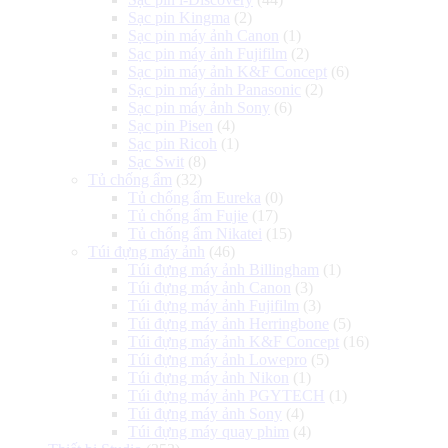
Sạc pin Kingma
(2)
Sạc pin máy ảnh Canon
(1)
Sạc pin máy ảnh Fujifilm
(2)
Sạc pin máy ảnh K&F Concept
(6)
Sạc pin máy ảnh Panasonic
(2)
Sạc pin máy ảnh Sony
(6)
Sạc pin Pisen
(4)
Sạc pin Ricoh
(1)
Sạc Swit
(8)
Tủ chống ẩm
(32)
Tủ chống ẩm Eureka
(0)
Tủ chống ẩm Fujie
(17)
Tủ chống ẩm Nikatei
(15)
Túi đựng máy ảnh
(46)
Túi đựng máy ảnh Billingham
(1)
Túi đựng máy ảnh Canon
(3)
Túi đựng máy ảnh Fujifilm
(3)
Túi đựng máy ảnh Herringbone
(5)
Túi đựng máy ảnh K&F Concept
(16)
Túi đựng máy ảnh Lowepro
(5)
Túi đựng máy ảnh Nikon
(1)
Túi đựng máy ảnh PGYTECH
(1)
Túi đựng máy ảnh Sony
(4)
Túi đựng máy quay phim
(4)