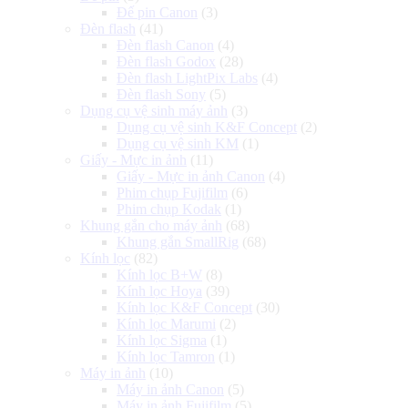
Đế pin Canon
(3)
Đèn flash
(41)
Đèn flash Canon
(4)
Đèn flash Godox
(28)
Đèn flash LightPix Labs
(4)
Đèn flash Sony
(5)
Dụng cụ vệ sinh máy ảnh
(3)
Dụng cụ vệ sinh K&F Concept
(2)
Dụng cụ vệ sinh KM
(1)
Giấy - Mực in ảnh
(11)
Giấy - Mực in ảnh Canon
(4)
Phim chụp Fujifilm
(6)
Phim chụp Kodak
(1)
Khung gắn cho máy ảnh
(68)
Khung gắn SmallRig
(68)
Kính lọc
(82)
Kính lọc B+W
(8)
Kính lọc Hoya
(39)
Kính lọc K&F Concept
(30)
Kính lọc Marumi
(2)
Kính lọc Sigma
(1)
Kính lọc Tamron
(1)
Máy in ảnh
(10)
Máy in ảnh Canon
(5)
Máy in ảnh Fujifilm
(5)