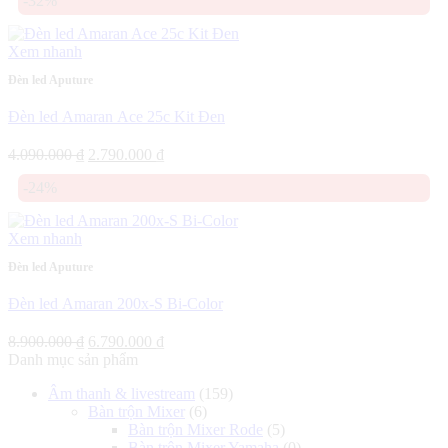
-32%
là:
tại
2.090.000 ₫.
là:
1.590.000 ₫.
Xem nhanh
Đèn led Aputure
Đèn led Amaran Ace 25c Kit Đen
Giá
Giá
4.090.000
₫
2.790.000
₫
gốc
hiện
-24%
là:
tại
4.090.000 ₫.
là:
2.790.000 ₫.
Xem nhanh
Đèn led Aputure
Đèn led Amaran 200x-S Bi-Color
Giá
Giá
8.900.000
₫
6.790.000
₫
gốc
hiện
Danh mục sản phẩm
là:
tại
Âm thanh & livestream
(159)
8.900.000 ₫.
là:
Bàn trộn Mixer
(6)
6.790.000 ₫.
Bàn trộn Mixer Rode
(5)
Bàn trộn Mixer Yamaha
(0)