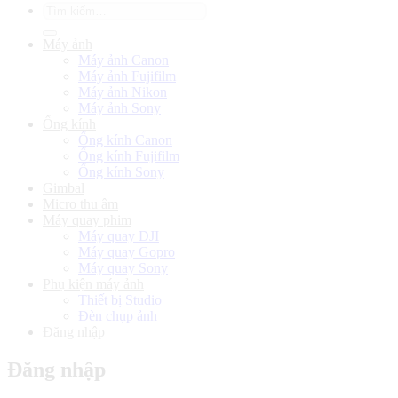
Tìm
kiếm:
Máy ảnh
Máy ảnh Canon
Máy ảnh Fujifilm
Máy ảnh Nikon
Máy ảnh Sony
Ống kính
Ống kính Canon
Ống kính Fujifilm
Ống kính Sony
Gimbal
Micro thu âm
Máy quay phim
Máy quay DJI
Máy quay Gopro
Máy quay Sony
Phụ kiện máy ảnh
Thiết bị Studio
Đèn chụp ảnh
Đăng nhập
Đăng nhập