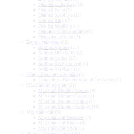
Đèn led i-Discovery
(1)
Đèn led Iwata
(1)
Đèn led NANLite
(11)
Đèn led Ring
(2)
Đèn led SmallRig
(1)
Đèn quay phim Spotlight
(1)
Đèn stream Elgato
(1)
Dụng cụ tản sáng
(62)
Softbox Aputure
(21)
Softbox DRAGON
(2)
Softbox Godox
(27)
Softbox K&F Concept
(3)
Softbox NANLite
(1)
Lồng - Bàn chụp sản phẩm
(2)
Lồng chụp - Bàn chụp sản phẩm Godox
(2)
Màn hình hỗ trợ quay
(21)
Màn hình Monitor Atomos
(8)
Màn hình Monitor Godox
(1)
Màn hình Monitor Lilliput
(1)
Màn hình Monitor Portkeys
(11)
Máy nhắc chữ
(5)
Máy nhắc chữ Bestview
(3)
Máy nhắc chữ Elgato
(0)
Máy nhắc chữ YiShi
(1)
Phông - Giá treo phông
(32)