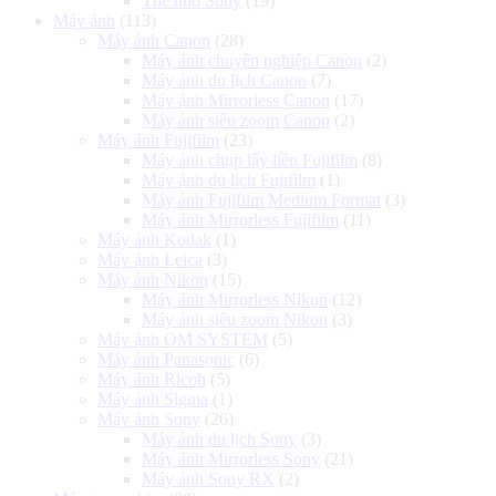
Thẻ nhớ Sony
(19)
Máy ảnh
(113)
Máy ảnh Canon
(28)
Máy ảnh chuyên nghiệp Canon
(2)
Máy ảnh du lịch Canon
(7)
Máy ảnh Mirrorless Canon
(17)
Máy ảnh siêu zoom Canon
(2)
Máy ảnh Fujifilm
(23)
Máy ảnh chụp lấy liền Fujifilm
(8)
Máy ảnh du lịch Fujifilm
(1)
Máy ảnh Fujifilm Medium Format
(3)
Máy ảnh Mirrorless Fujifilm
(11)
Máy ảnh Kodak
(1)
Máy ảnh Leica
(3)
Máy ảnh Nikon
(15)
Máy ảnh Mirrorless Nikon
(12)
Máy ảnh siêu zoom Nikon
(3)
Máy ảnh OM SYSTEM
(5)
Máy ảnh Panasonic
(6)
Máy ảnh Ricoh
(5)
Máy ảnh Sigma
(1)
Máy ảnh Sony
(26)
Máy ảnh du lịch Sony
(3)
Máy ảnh Mirrorless Sony
(21)
Máy ảnh Sony RX
(2)