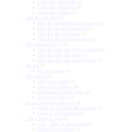
Chân máy Manfrotto
(2)
Chân máy SmallRig
(8)
Chân máy Velbon
(2)
Đầu đọc thẻ nhớ
(9)
Đầu đọc thẻ nhớ K&F Concept
(1)
Đầu đọc thẻ nhớ SanDisk
(1)
Đầu đọc thẻ nhớ Sony
(3)
Đầu đọc thẻ nhớ Transcend
(3)
Dây đeo máy ảnh
(11)
Dây đeo máy ảnh K&F Concept
(9)
Dây đeo máy ảnh khác
(1)
Dây đeo máy ảnh Peak Design
(1)
Đế pin
(3)
Đế pin Canon
(3)
Đèn flash
(41)
Đèn flash Canon
(4)
Đèn flash Godox
(28)
Đèn flash LightPix Labs
(4)
Đèn flash Sony
(5)
Dụng cụ vệ sinh máy ảnh
(3)
Dụng cụ vệ sinh K&F Concept
(2)
Dụng cụ vệ sinh KM
(1)
Giấy - Mực in ảnh
(11)
Giấy - Mực in ảnh Canon
(4)
Phim chụp Fujifilm
(6)