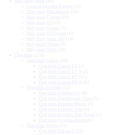
Máy quay phim
(80)
Camera meeting Kandao
(5)
Máy quay Blackmagic
(11)
Máy quay Canon
(16)
Máy quay DJI
(5)
Máy quay Gopro
(7)
Máy quay Hollyland
(1)
Máy quay Insta 360
(14)
Máy quay Nikon
(1)
Máy quay Sony
(20)
Ống kính
(276)
Ống kính Canon
(60)
Ống kính Canon EF
(1)
Ống kính Canon EF-S
(2)
Ống kính Canon RF
(51)
Ống kính Canon RF-S
(6)
Ống kính Fujifilm
(32)
Ống kính Fujifilm Fix
(8)
Ống kính Fujifilm góc rộng
(5)
Ống kính Fujifilm Macro
(2)
Ống kính Fujifilm Tele
(1)
Ống kính Fujifilm Tele Zoom
(1)
Ống kính Fujifilm Zoom
(6)
Ống kính Nikon
(31)
Ống kính Nikon Z
(25)