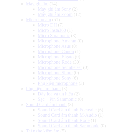
Máy ghi âm
(14)
Máy ghi âm Sony
(2)
Máy ghi âm Zoom
(12)
Micro thu âm
(51)
Micro DJI
(7)
Micro Insta360
(1)
Micro Saramonic
(3)
Microphone Amaran
(0)
Microphone Asus
(0)
Microphone Canon
(1)
Microphone Elgato
(0)
Microphone Rode
(30)
Microphone Sennheiser
(0)
Microphone Shure
(0)
Microphone Sony
(6)
Phụ kiện microphone
(3)
Phụ kiện âm thanh
(3)
Dây loa và tín hiệu
(2)
Sạc + Pin Saramonic
(0)
Sound Card âm thanh
(8)
Sound Card âm thanh Focusrite
(6)
Sound Card âm thanh M-Audio
(1)
Sound Card âm thanh Rode
(1)
Sound Card âm thanh Saramonic
(0)
Tai nghe kiểm âm
(5)