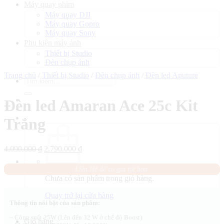
Máy quay phim
Máy quay DJI
Máy quay Gopro
Máy quay Sony
Phụ kiện máy ảnh
Thiết bị Studio
Đèn chụp ảnh
Trang chủ
/
Thiết bị Studio
/
Đèn chụp ảnh
/
Đèn led Aputure
Tìm
kiếm:
Đèn led Amaran Ace 25c Kit
Trắng
Giá
Giá
4.090.000
₫
2.790.000
₫
gốc
hiện
là:
tại
Liên Hệ để có giá tốt hơn.
4.090.000 ₫.
là:
Chưa có sản phẩm trong giỏ hàng.
2.790.000 ₫.
Quay trở lại cửa hàng
Thông tin nổi bật của sản phẩm:
– Công suất 25W (Lên đến 32 W ở chế độ Boost)
Giỏ hàng