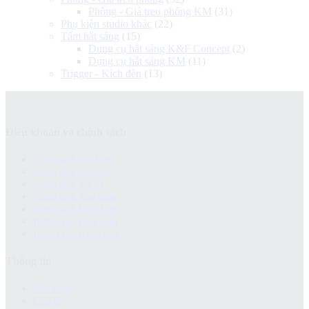
Phông - Giá treo phông KM
(31)
Phụ kiện studio khác
(22)
Tấm hắt sáng
(15)
Dụng cụ hắt sáng K&F Concept
(2)
Dụng cụ hắt sáng KM
(11)
Trigger - Kích đèn
(13)
Điều khoản và chính sách
Chính sách bảo hành
Chính sách bảo mật
Chính sách đổi trả
Chính sách giao hàng
Chinh sách kiểm hàng
Hướng dẫn mua hàng
Hướng dẫn thanh toán
Thông tin
Giới thiệu
Liên hệ