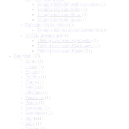
Tai nghe kiểm âm Audio-technica
(1)
Tai nghe kiểm âm Rode
(1)
Tai nghe kiểm âm Shure
(2)
Tai nghe kiểm âm Sony
(1)
Tai nghe liên lạc nội bộ
(0)
Tai nghe liên lạc nội bộ Saramonic
(0)
Thiết bị livestream
(14)
Thiết bị livestream Avermedia
(2)
Thiết bị livestream Blackmagic
(1)
Thiết bị livestream Elgato
(11)
Bảo hành
(15)
Benro
(1)
Canon
(1)
Elgato
(1)
Fujifilm
(1)
Gopro
(1)
Nikon
(1)
Olympus
(1)
Panasonic
(1)
Pentax
(1)
Samyang
(1)
Sennhieser
(1)
Sigma
(1)
Sony
(1)
Tamron
(1)