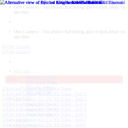
Bỏ
One Camera - Sản phẩm chất lượng, giá vô địch, phục vụ
qua
tận tâm
nội
dung
One Camera - Sản phẩm chất lượng, giá vô địch, phục vụ
tận tâm
Máy ảnh
Máy ảnh Canon
-32%
Máy ảnh Fujifilm
Máy ảnh Nikon
Máy ảnh Sony
Ống kính
Ống kính Canon
Ống kính Fujifilm
Ống kính Sony
Gimbal
Micro thu âm