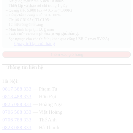
– Nhiệt độ màu 2700K đến 10.000K
– Thiết lập và tháo rời chỉ trong 1 giây
– Quang trắc 5.908 lux @ 0,5 m (4.300K)
– Điều chỉnh công suất từ 0-100%
– Chỉ số CRI 95+, TLCI 95+
– 12 hiệu ứng ánh sáng
– Màn hình hiển thị LCD màu
Chưa có sản phẩm trong giỏ hàng.
– Tuổi thọ pin dài lên đến 4 giờ 40 phút
– Sạc ngược cho các thiết bị khác qua cổng USB-C (max.5V/2A)
Quay trở lại cửa hàng
Thêm vào giỏ hàng
Thông tin liên hệ
Hà Nội:
0817 388 333
— Phạm Tú
0818 488 333
— Hữu Đạt
0825 088 333
— Hoàng Nga
0706 588 333
— Việt Hoàng
0706 788 333
— Thế Anh
0823 088 333
— Hà Thanh