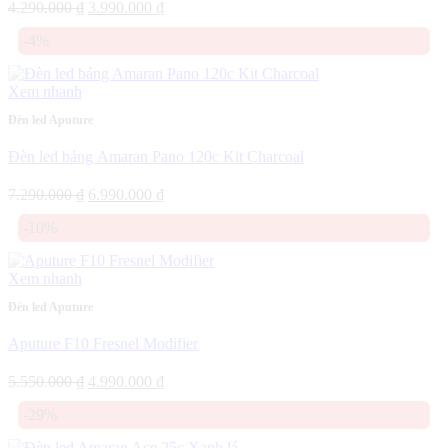
Giá
Giá
4.290.000
₫
3.990.000
₫
gốc
hiện
-4%
là:
tại
4.290.000 ₫.
là:
3.990.000 ₫.
Xem nhanh
Đèn led Aputure
Đèn led bảng Amaran Pano 120c Kit Charcoal
Giá
Giá
7.290.000
₫
6.990.000
₫
gốc
hiện
-10%
là:
tại
7.290.000 ₫.
là:
6.990.000 ₫.
Xem nhanh
Đèn led Aputure
Aputure F10 Fresnel Modifier
Giá
Giá
5.550.000
₫
4.990.000
₫
gốc
hiện
-29%
là:
tại
5.550.000 ₫.
là: