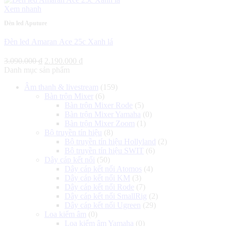
4.990.000 ₫.
Xem nhanh
Đèn led Aputure
Đèn led Amaran Ace 25c Xanh lá
Giá
Giá
3.090.000
₫
2.190.000
₫
gốc
hiện
Danh mục sản phẩm
là:
tại
Âm thanh & livestream
(159)
3.090.000 ₫.
là:
Bàn trộn Mixer
(6)
2.190.000 ₫.
Bàn trộn Mixer Rode
(5)
Bàn trộn Mixer Yamaha
(0)
Bàn trộn Mixer Zoom
(1)
Bộ truyền tín hiệu
(8)
Bộ truyền tín hiệu Hollyland
(2)
Bộ truyền tín hiệu SWIT
(6)
Dây cáp kết nối
(50)
Dây cáp kết nối Atomos
(4)
Dây cáp kết nối KM
(3)
Dây cáp kết nối Rode
(7)
Dây cáp kết nối SmallRig
(2)
Dây cáp kết nối Ugreen
(29)
Loa kiểm âm
(0)
Loa kiểm âm Yamaha
(0)