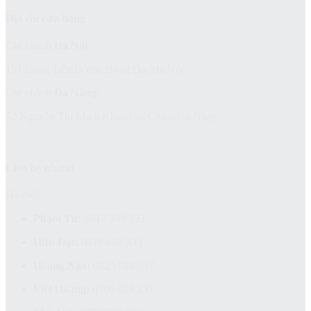
Địa chỉ cửa hàng
Chi nhánh
Hà Nội:
151 Đặng Tiến Đông, Đống Đa, Hà Nội
Chi nhánh
Đà Nẵng:
52 Nguyễn Thị Minh Khai, Hải Châu, Đà Nẵng
Liên hệ nhanh
Hà Nội:
Phạm Tú:
0817 388 333
Hữu Đạt:
0818 488 333
Hoàng Nga:
0825 088 333
Việt Hoàng:
0706 588 333