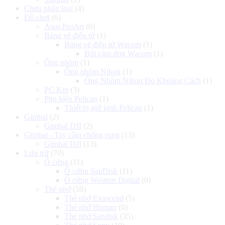
Chưa phân loại
(4)
Đồ chơi
(6)
Asus ProArt
(0)
Bảng vẽ điện tử
(1)
Bảng vẽ điện tử Wacom
(1)
Bút cảm ứng Wacom
(1)
Ống nhòm
(1)
Ống nhòm Nikon
(1)
Ống Nhòm Nikon Đo Khoảng Cách
(1)
PC Km
(3)
Phụ kiện Pelican
(1)
Thiết bị giữ lạnh Pelican
(1)
Gimbal
(2)
Gimbal DJI
(2)
Gimbal - Tay cầm chống rung
(13)
Gimbal DJI
(13)
Lưu trữ
(70)
Ổ cứng
(11)
Ổ cứng SanDisk
(11)
Ổ cứng Western Digital
(0)
Thẻ nhớ
(59)
Thẻ nhớ Exascend
(5)
Thẻ nhớ Homan
(0)
Thẻ nhớ Sandisk
(35)