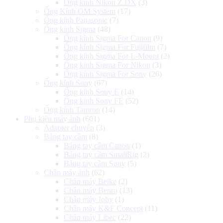
Ống kính Nikon Z DX
(3)
Ống Kính OM System
(17)
Ống kính Panasonic
(7)
Ống kính Sigma
(48)
Ống kính Sigma For Canon
(9)
Ống kính Sigma For Fujifilm
(7)
Ống kính Sigma For L-Mount
(2)
Ống kính Sigma For Nikon
(3)
Ống kính Sigma For Sony
(26)
Ống kính Sony
(67)
Ống kính Sony E
(14)
Ống kính Sony FE
(52)
Ống kính Tamron
(14)
Phụ kiện máy ảnh
(601)
Adapter chuyển
(3)
Báng tay cầm
(8)
Báng tay cầm Canon
(1)
Báng tay cầm SmallRig
(2)
Báng tay cầm Sony
(5)
Chân máy ảnh
(62)
Chân máy Beike
(2)
Chân máy Benro
(13)
Chân máy Joby
(1)
Chân máy K&F Concept
(11)
Chân máy Libec
(22)