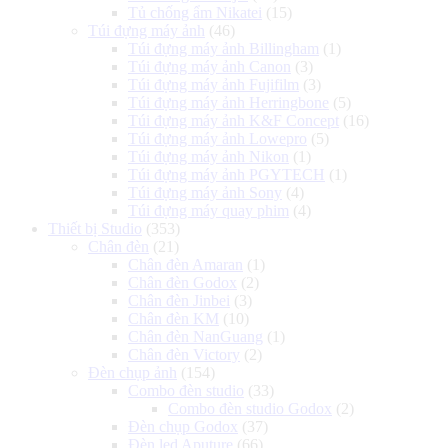
Tủ chống ẩm Nikatei
(15)
Túi đựng máy ảnh
(46)
Túi đựng máy ảnh Billingham
(1)
Túi đựng máy ảnh Canon
(3)
Túi đựng máy ảnh Fujifilm
(3)
Túi đựng máy ảnh Herringbone
(5)
Túi đựng máy ảnh K&F Concept
(16)
Túi đựng máy ảnh Lowepro
(5)
Túi đựng máy ảnh Nikon
(1)
Túi đựng máy ảnh PGYTECH
(1)
Túi đựng máy ảnh Sony
(4)
Túi đựng máy quay phim
(4)
Thiết bị Studio
(353)
Chân đèn
(21)
Chân đèn Amaran
(1)
Chân đèn Godox
(2)
Chân đèn Jinbei
(3)
Chân đèn KM
(10)
Chân đèn NanGuang
(1)
Chân đèn Victory
(2)
Đèn chụp ảnh
(154)
Combo đèn studio
(33)
Combo đèn studio Godox
(2)
Đèn chụp Godox
(37)
Đèn led Aputure
(66)