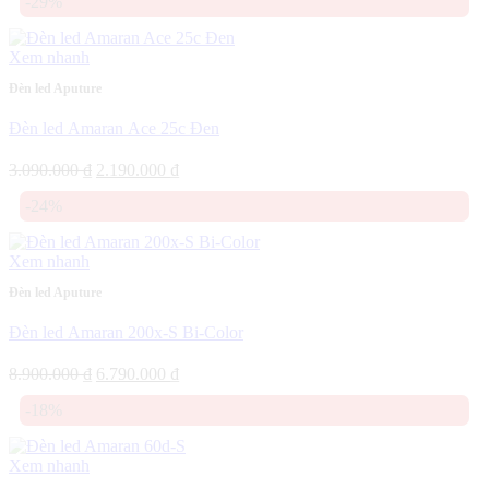
-29%
Xem nhanh
Đèn led Aputure
Đèn led Amaran Ace 25c Đen
Giá
Giá
3.090.000
₫
2.190.000
₫
gốc
hiện
-24%
là:
tại
3.090.000 ₫.
là:
2.190.000 ₫.
Xem nhanh
Đèn led Aputure
Đèn led Amaran 200x-S Bi-Color
Giá
Giá
8.900.000
₫
6.790.000
₫
gốc
hiện
-18%
là:
tại
8.900.000 ₫.
là:
6.790.000 ₫.
Xem nhanh