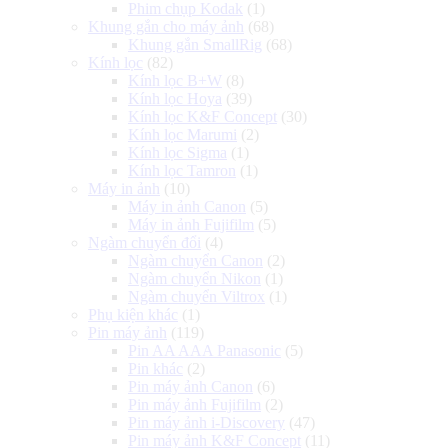
Phim chụp Kodak
(1)
Khung gắn cho máy ảnh
(68)
Khung gắn SmallRig
(68)
Kính lọc
(82)
Kính lọc B+W
(8)
Kính lọc Hoya
(39)
Kính lọc K&F Concept
(30)
Kính lọc Marumi
(2)
Kính lọc Sigma
(1)
Kính lọc Tamron
(1)
Máy in ảnh
(10)
Máy in ảnh Canon
(5)
Máy in ảnh Fujifilm
(5)
Ngàm chuyển đổi
(4)
Ngàm chuyển Canon
(2)
Ngàm chuyển Nikon
(1)
Ngàm chuyển Viltrox
(1)
Phụ kiện khác
(1)
Pin máy ảnh
(119)
Pin AA AAA Panasonic
(5)
Pin khác
(2)
Pin máy ảnh Canon
(6)
Pin máy ảnh Fujifilm
(2)
Pin máy ảnh i-Discovery
(47)
Pin máy ảnh K&F Concept
(11)