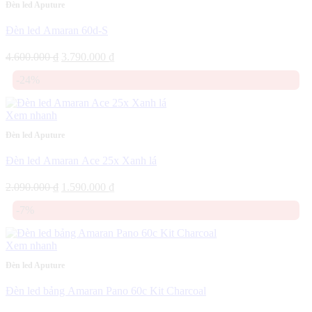
Đèn led Aputure
Đèn led Amaran 60d-S
Giá
Giá
4.600.000
₫
3.790.000
₫
gốc
hiện
-24%
là:
tại
4.600.000 ₫.
là:
3.790.000 ₫.
Xem nhanh
Đèn led Aputure
Đèn led Amaran Ace 25x Xanh lá
Giá
Giá
2.090.000
₫
1.590.000
₫
gốc
hiện
-7%
là:
tại
2.090.000 ₫.
là:
1.590.000 ₫.
Xem nhanh
Đèn led Aputure
Đèn led bảng Amaran Pano 60c Kit Charcoal