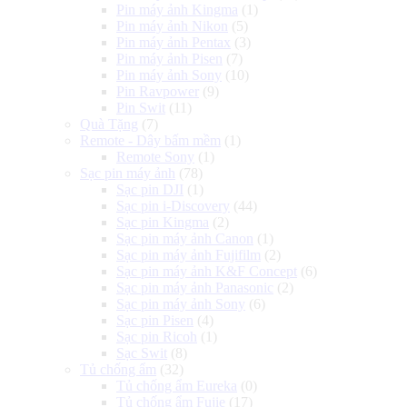
Pin máy ảnh Kingma
(1)
Pin máy ảnh Nikon
(5)
Pin máy ảnh Pentax
(3)
Pin máy ảnh Pisen
(7)
Pin máy ảnh Sony
(10)
Pin Ravpower
(9)
Pin Swit
(11)
Quà Tặng
(7)
Remote - Dây bấm mềm
(1)
Remote Sony
(1)
Sạc pin máy ảnh
(78)
Sạc pin DJI
(1)
Sạc pin i-Discovery
(44)
Sạc pin Kingma
(2)
Sạc pin máy ảnh Canon
(1)
Sạc pin máy ảnh Fujifilm
(2)
Sạc pin máy ảnh K&F Concept
(6)
Sạc pin máy ảnh Panasonic
(2)
Sạc pin máy ảnh Sony
(6)
Sạc pin Pisen
(4)
Sạc pin Ricoh
(1)
Sạc Swit
(8)
Tủ chống ẩm
(32)
Tủ chống ẩm Eureka
(0)
Tủ chống ẩm Fujie
(17)