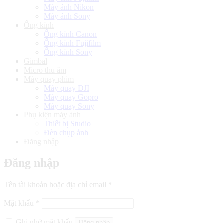
Máy ảnh Nikon
Máy ảnh Sony
Ống kính
Ống kính Canon
Ống kính Fujifilm
Ống kính Sony
Gimbal
Micro thu âm
Máy quay phim
Máy quay DJI
Máy quay Gopro
Máy quay Sony
Phụ kiện máy ảnh
Thiết bị Studio
Đèn chụp ảnh
Đăng nhập
Đăng nhập
Bắt
Tên tài khoản hoặc địa chỉ email
*
buộc
Bắt
Mật khẩu
*
buộc
Ghi nhớ mật khẩu
Đăng nhập