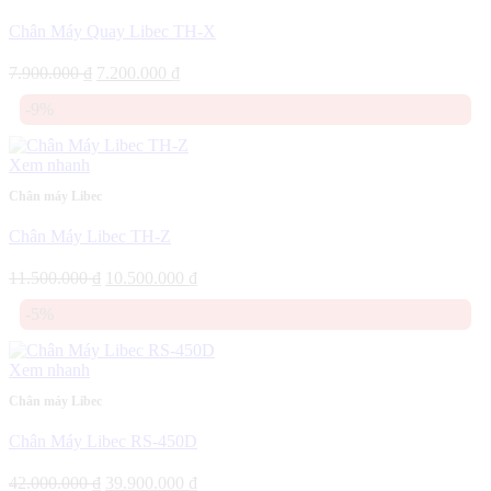
Chân Máy Quay Libec TH-X
Giá
Giá
7.900.000
₫
7.200.000
₫
gốc
hiện
-9%
là:
tại
7.900.000 ₫.
là:
7.200.000 ₫.
Xem nhanh
Chân máy Libec
Chân Máy Libec TH-Z
Giá
Giá
11.500.000
₫
10.500.000
₫
gốc
hiện
-5%
là:
tại
11.500.000 ₫.
là:
10.500.000 ₫.
Xem nhanh
Chân máy Libec
Chân Máy Libec RS-450D
Giá
Giá
42.000.000
₫
39.900.000
₫