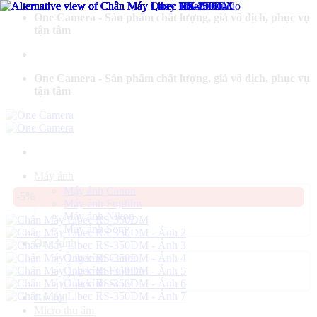
Bỏ
One Camera - Sản phẩm chất lượng, giá vô địch, phục vụ
qua
tận tâm
nội
dung
One Camera - Sản phẩm chất lượng, giá vô địch, phục vụ
tận tâm
Máy ảnh
Máy ảnh Canon
-5%
Máy ảnh Fujifilm
Máy ảnh Nikon
Máy ảnh Sony
Ống kính
Ống kính Canon
Ống kính Fujifilm
Ống kính Sony
Gimbal
Micro thu âm