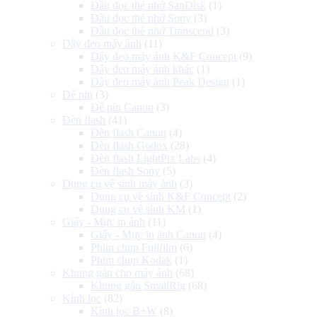
Đầu đọc thẻ nhớ SanDisk
(1)
Đầu đọc thẻ nhớ Sony
(3)
Đầu đọc thẻ nhớ Transcend
(3)
Dây đeo máy ảnh
(11)
Dây đeo máy ảnh K&F Concept
(9)
Dây đeo máy ảnh khác
(1)
Dây đeo máy ảnh Peak Design
(1)
Đế pin
(3)
Đế pin Canon
(3)
Đèn flash
(41)
Đèn flash Canon
(4)
Đèn flash Godox
(28)
Đèn flash LightPix Labs
(4)
Đèn flash Sony
(5)
Dụng cụ vệ sinh máy ảnh
(3)
Dụng cụ vệ sinh K&F Concept
(2)
Dụng cụ vệ sinh KM
(1)
Giấy - Mực in ảnh
(11)
Giấy - Mực in ảnh Canon
(4)
Phim chụp Fujifilm
(6)
Phim chụp Kodak
(1)
Khung gắn cho máy ảnh
(68)
Khung gắn SmallRig
(68)
Kính lọc
(82)
Kính lọc B+W
(8)