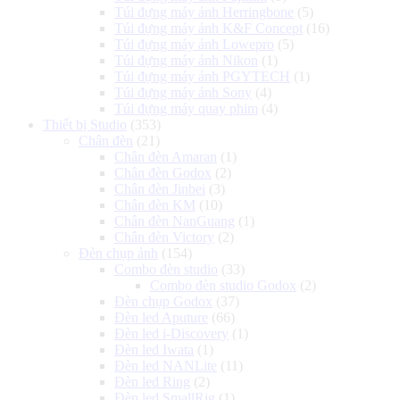
Túi đựng máy ảnh Herringbone
(5)
Túi đựng máy ảnh K&F Concept
(16)
Túi đựng máy ảnh Lowepro
(5)
Túi đựng máy ảnh Nikon
(1)
Túi đựng máy ảnh PGYTECH
(1)
Túi đựng máy ảnh Sony
(4)
Túi đựng máy quay phim
(4)
Thiết bị Studio
(353)
Chân đèn
(21)
Chân đèn Amaran
(1)
Chân đèn Godox
(2)
Chân đèn Jinbei
(3)
Chân đèn KM
(10)
Chân đèn NanGuang
(1)
Chân đèn Victory
(2)
Đèn chụp ảnh
(154)
Combo đèn studio
(33)
Combo đèn studio Godox
(2)
Đèn chụp Godox
(37)
Đèn led Aputure
(66)
Đèn led i-Discovery
(1)
Đèn led Iwata
(1)
Đèn led NANLite
(11)
Đèn led Ring
(2)
Đèn led SmallRig
(1)