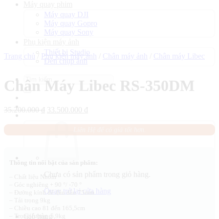
Máy quay phim
Máy quay DJI
Máy quay Gopro
Máy quay Sony
Phụ kiện máy ảnh
Thiết bị Studio
Trang chủ
/
Phụ kiện máy ảnh
/
Chân máy ảnh
/
Chân máy Libec
Đèn chụp ảnh
Tìm
Chân Máy Libec RS-350DM
kiếm:
Giá
Giá
35.200.000
₫
33.500.000
₫
gốc
hiện
là:
tại
Liên Hệ để có giá tốt hơn.
35.200.000 ₫.
là:
33.500.000 ₫.
Thông tin nổi bật của sản phẩm:
Chưa có sản phẩm trong giỏ hàng.
– Chất liệu Nhôm
– Góc nghiêng + 90 °/ -70 °
Quay trở lại cửa hàng
– Đường kính để đầu dầu 75mm
– Tải trọng 9kg
– Chiều cao 81 đến 165,5cm
Giỏ hàng
– Trọng lượng 5,9kg