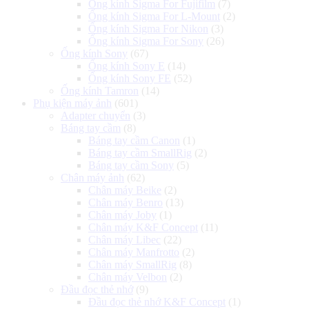
Ống kính Sigma For Fujifilm
(7)
Ống kính Sigma For L-Mount
(2)
Ống kính Sigma For Nikon
(3)
Ống kính Sigma For Sony
(26)
Ống kính Sony
(67)
Ống kính Sony E
(14)
Ống kính Sony FE
(52)
Ống kính Tamron
(14)
Phụ kiện máy ảnh
(601)
Adapter chuyển
(3)
Báng tay cầm
(8)
Báng tay cầm Canon
(1)
Báng tay cầm SmallRig
(2)
Báng tay cầm Sony
(5)
Chân máy ảnh
(62)
Chân máy Beike
(2)
Chân máy Benro
(13)
Chân máy Joby
(1)
Chân máy K&F Concept
(11)
Chân máy Libec
(22)
Chân máy Manfrotto
(2)
Chân máy SmallRig
(8)
Chân máy Velbon
(2)
Đầu đọc thẻ nhớ
(9)
Đầu đọc thẻ nhớ K&F Concept
(1)