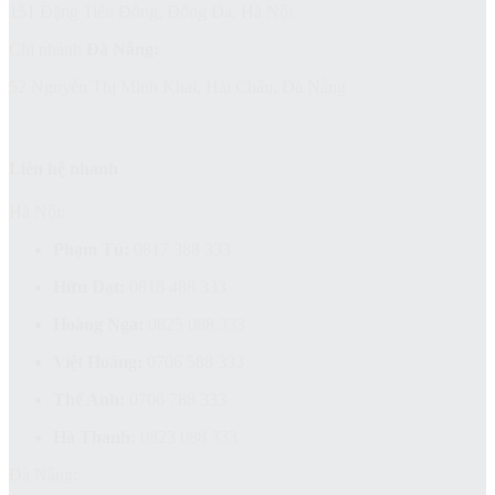
151 Đặng Tiến Đông, Đống Đa, Hà Nội
Chi nhánh
Đà Nẵng:
52 Nguyễn Thị Minh Khai, Hải Châu, Đà Nẵng
Liên hệ nhanh
Hà Nội:
Phạm Tú:
0817 388 333
Hữu Đạt:
0818 488 333
Hoàng Nga:
0825 088 333
Việt Hoàng:
0706 588 333
Thế Anh:
0706 788 333
Hà Thanh:
0823 088 333
Đà Nẵng: