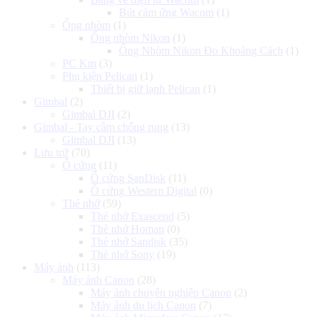
Bút cảm ứng Wacom
(1)
Ống nhòm
(1)
Ống nhòm Nikon
(1)
Ống Nhòm Nikon Đo Khoảng Cách
(1)
PC Km
(3)
Phụ kiện Pelican
(1)
Thiết bị giữ lạnh Pelican
(1)
Gimbal
(2)
Gimbal DJI
(2)
Gimbal - Tay cầm chống rung
(13)
Gimbal DJI
(13)
Lưu trữ
(70)
Ổ cứng
(11)
Ổ cứng SanDisk
(11)
Ổ cứng Western Digital
(0)
Thẻ nhớ
(59)
Thẻ nhớ Exascend
(5)
Thẻ nhớ Homan
(0)
Thẻ nhớ Sandisk
(35)
Thẻ nhớ Sony
(19)
Máy ảnh
(113)
Máy ảnh Canon
(28)
Máy ảnh chuyên nghiệp Canon
(2)
Máy ảnh du lịch Canon
(7)