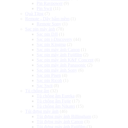
Pin Ravpower
(9)
Pin Swit
(11)
Quà Tặng
(7)
Remote - Dây bấm mềm
(1)
Remote Sony
(1)
Sạc pin máy ảnh
(78)
Sạc pin DJI
(1)
Sạc pin i-Discovery
(44)
Sạc pin Kingma
(2)
Sạc pin máy ảnh Canon
(1)
Sạc pin máy ảnh Fujifilm
(2)
Sạc pin máy ảnh K&F Concept
(6)
Sạc pin máy ảnh Panasonic
(2)
Sạc pin máy ảnh Sony
(6)
Sạc pin Pisen
(4)
Sạc pin Ricoh
(1)
Sạc Swit
(8)
Tủ chống ẩm
(32)
Tủ chống ẩm Eureka
(0)
Tủ chống ẩm Fujie
(17)
Tủ chống ẩm Nikatei
(15)
Túi đựng máy ảnh
(46)
Túi đựng máy ảnh Billingham
(1)
Túi đựng máy ảnh Canon
(3)
Túi đựng máy ảnh Fujifilm
(3)