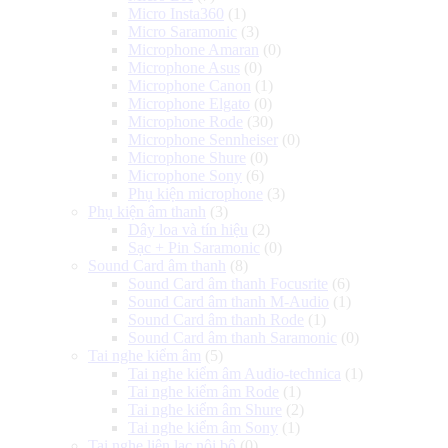
Micro Insta360
(1)
Micro Saramonic
(3)
Microphone Amaran
(0)
Microphone Asus
(0)
Microphone Canon
(1)
Microphone Elgato
(0)
Microphone Rode
(30)
Microphone Sennheiser
(0)
Microphone Shure
(0)
Microphone Sony
(6)
Phụ kiện microphone
(3)
Phụ kiện âm thanh
(3)
Dây loa và tín hiệu
(2)
Sạc + Pin Saramonic
(0)
Sound Card âm thanh
(8)
Sound Card âm thanh Focusrite
(6)
Sound Card âm thanh M-Audio
(1)
Sound Card âm thanh Rode
(1)
Sound Card âm thanh Saramonic
(0)
Tai nghe kiểm âm
(5)
Tai nghe kiểm âm Audio-technica
(1)
Tai nghe kiểm âm Rode
(1)
Tai nghe kiểm âm Shure
(2)
Tai nghe kiểm âm Sony
(1)
Tai nghe liên lạc nội bộ
(0)