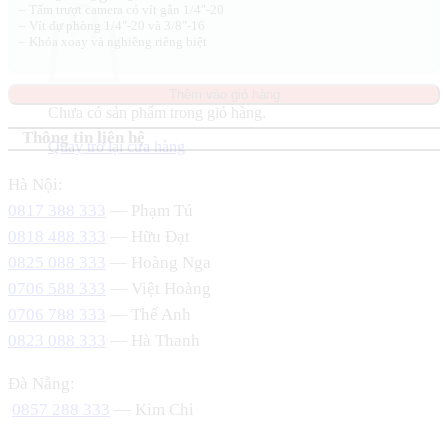
– Tấm trượt camera có vít gắn 1/4″-20
– Vít dự phòng 1/4″-20 và 3/8″-16
– Khóa xoay và nghiêng riêng biệt
Thêm vào giỏ hàng
Chưa có sản phẩm trong giỏ hàng.
Thông tin liên hệ
Quay trở lại cửa hàng
Hà Nội:
0817 388 333
— Phạm Tú
0818 488 333
— Hữu Đạt
0825 088 333
— Hoàng Nga
0706 588 333
— Việt Hoàng
0706 788 333
— Thế Anh
0823 088 333
— Hà Thanh
Đà Nẵng:
0857 288 333
— Kim Chi