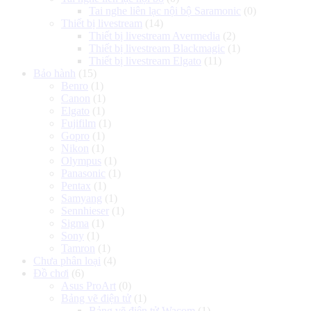
Tai nghe liên lạc nội bộ Saramonic
(0)
Thiết bị livestream
(14)
Thiết bị livestream Avermedia
(2)
Thiết bị livestream Blackmagic
(1)
Thiết bị livestream Elgato
(11)
Bảo hành
(15)
Benro
(1)
Canon
(1)
Elgato
(1)
Fujifilm
(1)
Gopro
(1)
Nikon
(1)
Olympus
(1)
Panasonic
(1)
Pentax
(1)
Samyang
(1)
Sennhieser
(1)
Sigma
(1)
Sony
(1)
Tamron
(1)
Chưa phân loại
(4)
Đồ chơi
(6)
Asus ProArt
(0)
Bảng vẽ điện tử
(1)
Bảng vẽ điện tử Wacom
(1)