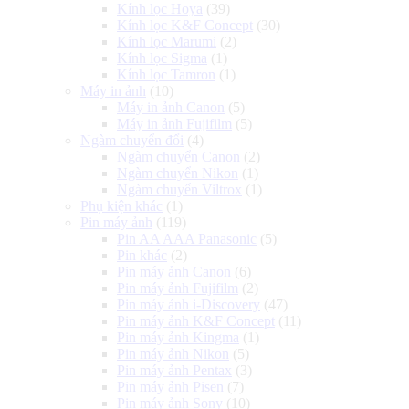
Kính lọc Hoya
(39)
Kính lọc K&F Concept
(30)
Kính lọc Marumi
(2)
Kính lọc Sigma
(1)
Kính lọc Tamron
(1)
Máy in ảnh
(10)
Máy in ảnh Canon
(5)
Máy in ảnh Fujifilm
(5)
Ngàm chuyển đổi
(4)
Ngàm chuyển Canon
(2)
Ngàm chuyển Nikon
(1)
Ngàm chuyển Viltrox
(1)
Phụ kiện khác
(1)
Pin máy ảnh
(119)
Pin AA AAA Panasonic
(5)
Pin khác
(2)
Pin máy ảnh Canon
(6)
Pin máy ảnh Fujifilm
(2)
Pin máy ảnh i-Discovery
(47)
Pin máy ảnh K&F Concept
(11)
Pin máy ảnh Kingma
(1)
Pin máy ảnh Nikon
(5)
Pin máy ảnh Pentax
(3)
Pin máy ảnh Pisen
(7)
Pin máy ảnh Sony
(10)