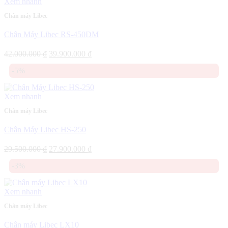
Xem nhanh
Chân máy Libec
Chân Máy Libec RS-450DM
Giá
Giá
42.000.000
₫
39.900.000
₫
gốc
hiện
-5%
là:
tại
42.000.000 ₫.
là:
39.900.000 ₫.
Xem nhanh
Chân máy Libec
Chân Máy Libec HS-250
Giá
Giá
29.500.000
₫
27.900.000
₫
gốc
hiện
-3%
là:
tại
29.500.000 ₫.
là:
27.900.000 ₫.
Xem nhanh
Chân máy Libec
Chân máy Libec LX10