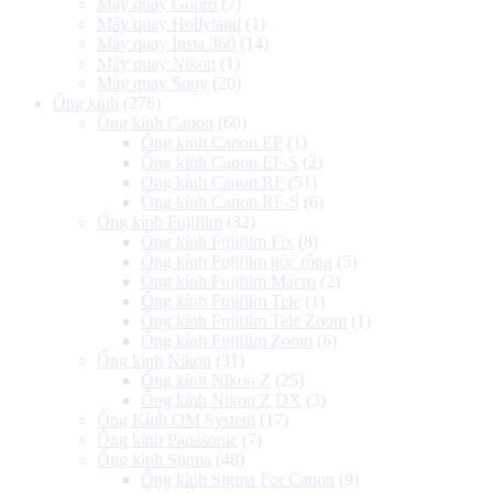
Máy quay Gopro
(7)
Máy quay Hollyland
(1)
Máy quay Insta 360
(14)
Máy quay Nikon
(1)
Máy quay Sony
(20)
Ống kính
(276)
Ống kính Canon
(60)
Ống kính Canon EF
(1)
Ống kính Canon EF-S
(2)
Ống kính Canon RF
(51)
Ống kính Canon RF-S
(6)
Ống kính Fujifilm
(32)
Ống kính Fujifilm Fix
(8)
Ống kính Fujifilm góc rộng
(5)
Ống kính Fujifilm Macro
(2)
Ống kính Fujifilm Tele
(1)
Ống kính Fujifilm Tele Zoom
(1)
Ống kính Fujifilm Zoom
(6)
Ống kính Nikon
(31)
Ống kính Nikon Z
(25)
Ống kính Nikon Z DX
(3)
Ống Kính OM System
(17)
Ống kính Panasonic
(7)
Ống kính Sigma
(48)
Ống kính Sigma For Canon
(9)