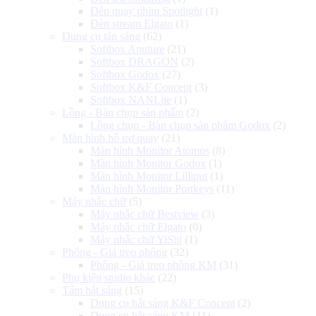
Đèn quay phim Spotlight
(1)
Đèn stream Elgato
(1)
Dụng cụ tản sáng
(62)
Softbox Aputure
(21)
Softbox DRAGON
(2)
Softbox Godox
(27)
Softbox K&F Concept
(3)
Softbox NANLite
(1)
Lồng - Bàn chụp sản phẩm
(2)
Lồng chụp - Bàn chụp sản phẩm Godox
(2)
Màn hình hỗ trợ quay
(21)
Màn hình Monitor Atomos
(8)
Màn hình Monitor Godox
(1)
Màn hình Monitor Lilliput
(1)
Màn hình Monitor Portkeys
(11)
Máy nhắc chữ
(5)
Máy nhắc chữ Bestview
(3)
Máy nhắc chữ Elgato
(0)
Máy nhắc chữ YiShi
(1)
Phông - Giá treo phông
(32)
Phông - Giá treo phông KM
(31)
Phụ kiện studio khác
(22)
Tấm hắt sáng
(15)
Dụng cụ hắt sáng K&F Concept
(2)
Dụng cụ hắt sáng KM
(11)