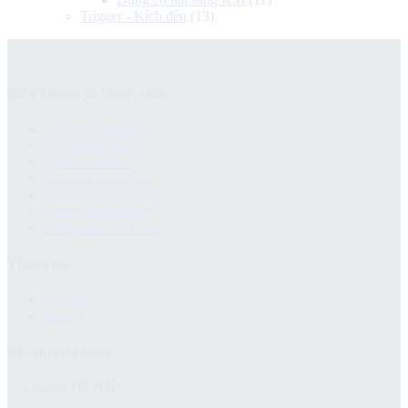
Trigger - Kích đèn
(13)
Điều khoản và chính sách
Chính sách bảo hành
Chính sách bảo mật
Chính sách đổi trả
Chính sách giao hàng
Chinh sách kiểm hàng
Hướng dẫn mua hàng
Hướng dẫn thanh toán
Thông tin
Giới thiệu
Liên hệ
Địa chỉ cửa hàng
Chi nhánh
Hà Nội: