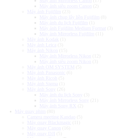
Máy ảnh Mirrorless Canon
(17)
Máy ảnh siêu zoom Canon
(2)
Máy ảnh Fujifilm
(23)
Máy ảnh chụp lấy liền Fujifilm
(8)
Máy ảnh du lịch Fujifilm
(1)
Máy ảnh Fujifilm Medium Format
(3)
Máy ảnh Mirrorless Fujifilm
(11)
Máy ảnh Kodak
(1)
Máy ảnh Leica
(3)
Máy ảnh Nikon
(15)
Máy ảnh Mirrorless Nikon
(12)
Máy ảnh siêu zoom Nikon
(3)
Máy ảnh OM SYSTEM
(5)
Máy ảnh Panasonic
(6)
Máy ảnh Ricoh
(5)
Máy ảnh Sigma
(1)
Máy ảnh Sony
(26)
Máy ảnh du lịch Sony
(3)
Máy ảnh Mirrorless Sony
(21)
Máy ảnh Sony RX
(2)
Máy quay phim
(80)
Camera meeting Kandao
(5)
Máy quay Blackmagic
(11)
Máy quay Canon
(16)
Máy quay DJI
(5)