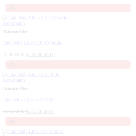
gốc
hiện
-4%
là:
tại
42.000.000 ₫.
là:
39.900.000 ₫.
Xem nhanh
Chân máy Libec
Chân Máy Libec LX 10 Studio
Giá
Giá
29.800.000
₫
28.600.000
₫
gốc
hiện
-7%
là:
tại
29.800.000 ₫.
là:
28.600.000 ₫.
Xem nhanh
Chân máy Libec
Chân Máy Libec NX-300C
Giá
Giá
29.500.000
₫
27.550.000
₫
gốc
hiện
-5%
là:
tại
29.500.000 ₫.
là:
27.550.000 ₫.