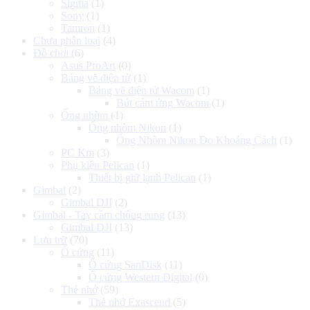
Sigma
(1)
Sony
(1)
Tamron
(1)
Chưa phân loại
(4)
Đồ chơi
(6)
Asus ProArt
(0)
Bảng vẽ điện tử
(1)
Bảng vẽ điện tử Wacom
(1)
Bút cảm ứng Wacom
(1)
Ống nhòm
(1)
Ống nhòm Nikon
(1)
Ống Nhòm Nikon Đo Khoảng Cách
(1)
PC Km
(3)
Phụ kiện Pelican
(1)
Thiết bị giữ lạnh Pelican
(1)
Gimbal
(2)
Gimbal DJI
(2)
Gimbal - Tay cầm chống rung
(13)
Gimbal DJI
(13)
Lưu trữ
(70)
Ổ cứng
(11)
Ổ cứng SanDisk
(11)
Ổ cứng Western Digital
(0)
Thẻ nhớ
(59)
Thẻ nhớ Exascend
(5)