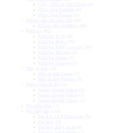
Giấy - Mực in ảnh Canon
(4)
Phim chụp Fujifilm
(6)
Phim chụp Kodak
(1)
Khung gắn cho máy ảnh
(68)
Khung gắn SmallRig
(68)
Kính lọc
(82)
Kính lọc B+W
(8)
Kính lọc Hoya
(39)
Kính lọc K&F Concept
(30)
Kính lọc Marumi
(2)
Kính lọc Sigma
(1)
Kính lọc Tamron
(1)
Máy in ảnh
(10)
Máy in ảnh Canon
(5)
Máy in ảnh Fujifilm
(5)
Ngàm chuyển đổi
(4)
Ngàm chuyển Canon
(2)
Ngàm chuyển Nikon
(1)
Ngàm chuyển Viltrox
(1)
Phụ kiện khác
(1)
Pin máy ảnh
(119)
Pin AA AAA Panasonic
(5)
Pin khác
(2)
Pin máy ảnh Canon
(6)
Pin máy ảnh Fujifilm
(2)