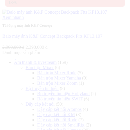
-18%
là:
tại
800.000 ₫.
là:
750.000 ₫.
Xem nhanh
Túi đựng máy ảnh K&F Concept
Balo máy ảnh K&F Concept Backpack Fits KF13.107
Giá
Giá
2.900.000
₫
2.390.000
₫
gốc
hiện
Danh mục sản phẩm
là:
tại
Âm thanh & livestream
(159)
2.900.000 ₫.
là:
Bàn trộn Mixer
(6)
2.390.000 ₫.
Bàn trộn Mixer Rode
(5)
Bàn trộn Mixer Yamaha
(0)
Bàn trộn Mixer Zoom
(1)
Bộ truyền tín hiệu
(8)
Bộ truyền tín hiệu Hollyland
(2)
Bộ truyền tín hiệu SWIT
(6)
Dây cáp kết nối
(50)
Dây cáp kết nối Atomos
(4)
Dây cáp kết nối KM
(3)
Dây cáp kết nối Rode
(7)
Dây cáp kết nối SmallRig
(2)