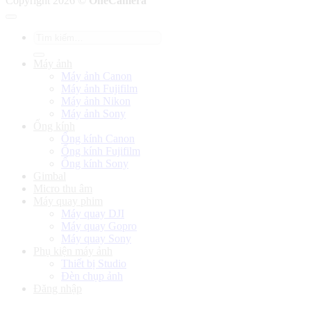
Copyright 2026 ©
OneCamera
Tìm
kiếm:
Máy ảnh
Máy ảnh Canon
Máy ảnh Fujifilm
Máy ảnh Nikon
Máy ảnh Sony
Ống kính
Ống kính Canon
Ống kính Fujifilm
Ống kính Sony
Gimbal
Micro thu âm
Máy quay phim
Máy quay DJI
Máy quay Gopro
Máy quay Sony
Phụ kiện máy ảnh
Thiết bị Studio
Đèn chụp ảnh
Đăng nhập