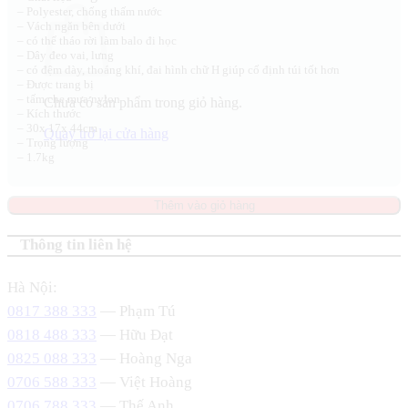
– Polyester, chống thấm nước
– Vách ngăn bên dưới
– có thể tháo rời làm balo đi học
– Dây đeo vai, lưng
– có đệm dày, thoáng khí, đai hình chữ H giúp cố định túi tốt hơn
– Được trang bị
– tấm che mưa nylon
Chưa có sản phẩm trong giỏ hàng.
– Kích thước
– 30x 17x 44cm
Quay trở lại cửa hàng
– Trọng lượng
– 1.7kg
Thêm vào giỏ hàng
Thông tin liên hệ
Hà Nội:
0817 388 333
— Phạm Tú
0818 488 333
— Hữu Đạt
0825 088 333
— Hoàng Nga
0706 588 333
— Việt Hoàng
0706 788 333
— Thế Anh