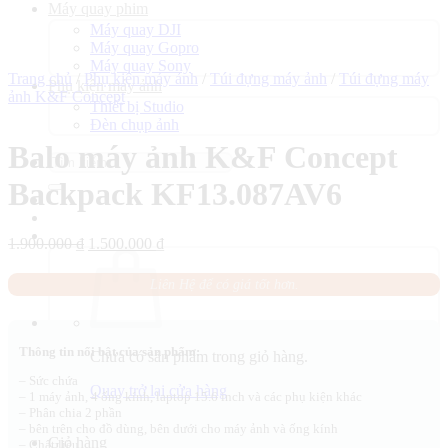
Máy quay phim
Máy quay DJI
Máy quay Gopro
Máy quay Sony
Trang chủ
/
Phụ kiện máy ảnh
/
Túi đựng máy ảnh
/
Túi đựng máy
Phụ kiện máy ảnh
ảnh K&F Concept
Thiết bị Studio
Đèn chụp ảnh
Balo máy ảnh K&F Concept
Tìm
kiếm:
Backpack KF13.087AV6
Giá
Giá
1.900.000
₫
1.500.000
₫
gốc
hiện
là:
tại
Liên Hệ để có giá tốt hơn.
1.900.000 ₫.
là:
1.500.000 ₫.
Thông tin nổi bật của sản phẩm:
Chưa có sản phẩm trong giỏ hàng.
– Sức chứa
Quay trở lại cửa hàng
– 1 máy ảnh, 4 ống kính, laptop 15.6 inch và các phụ kiện khác
– Phân chia 2 phần
– bên trên cho đồ dùng, bên dưới cho máy ảnh và ống kính
Giỏ hàng
– Chất liệu