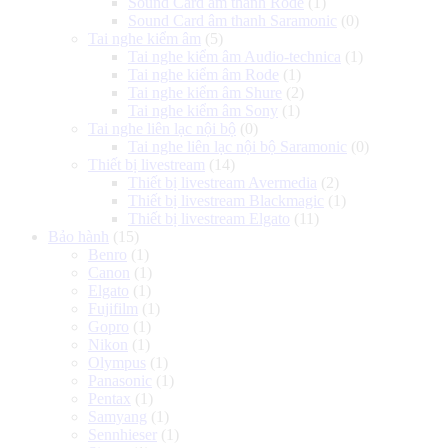
Sound Card âm thanh Rode
(1)
Sound Card âm thanh Saramonic
(0)
Tai nghe kiểm âm
(5)
Tai nghe kiểm âm Audio-technica
(1)
Tai nghe kiểm âm Rode
(1)
Tai nghe kiểm âm Shure
(2)
Tai nghe kiểm âm Sony
(1)
Tai nghe liên lạc nội bộ
(0)
Tai nghe liên lạc nội bộ Saramonic
(0)
Thiết bị livestream
(14)
Thiết bị livestream Avermedia
(2)
Thiết bị livestream Blackmagic
(1)
Thiết bị livestream Elgato
(11)
Bảo hành
(15)
Benro
(1)
Canon
(1)
Elgato
(1)
Fujifilm
(1)
Gopro
(1)
Nikon
(1)
Olympus
(1)
Panasonic
(1)
Pentax
(1)
Samyang
(1)
Sennhieser
(1)