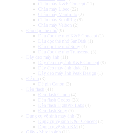
Chân máy K&F Concept
(11)
Chân máy Libec
(22)
Chân máy Manfrotto
(2)
Chân máy SmallRig
(8)
Chân máy Velbon
(2)
Đầu đọc thẻ nhớ
(9)
Đầu đọc thẻ nhớ K&F Concept
(1)
Đầu đọc thẻ nhớ SanDisk
(1)
Đầu đọc thẻ nhớ Sony
(3)
Đầu đọc thẻ nhớ Transcend
(3)
Dây đeo máy ảnh
(11)
Dây đeo máy ảnh K&F Concept
(9)
Dây đeo máy ảnh khác
(1)
Dây đeo máy ảnh Peak Design
(1)
Đế pin
(3)
Đế pin Canon
(3)
Đèn flash
(41)
Đèn flash Canon
(4)
Đèn flash Godox
(28)
Đèn flash LightPix Labs
(4)
Đèn flash Sony
(5)
Dụng cụ vệ sinh máy ảnh
(3)
Dụng cụ vệ sinh K&F Concept
(2)
Dụng cụ vệ sinh KM
(1)
Giấy - Mực in ảnh
(11)