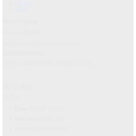
Giới thiệu
Liên hệ
Địa chỉ cửa hàng
Chi nhánh
Hà Nội:
151 Đặng Tiến Đông, Đống Đa, Hà Nội
Chi nhánh
Đà Nẵng:
52 Nguyễn Thị Minh Khai, Hải Châu, Đà Nẵng
Liên hệ nhanh
Hà Nội:
Phạm Tú:
0817 388 333
Hữu Đạt:
0818 488 333
Hoàng Nga:
0825 088 333