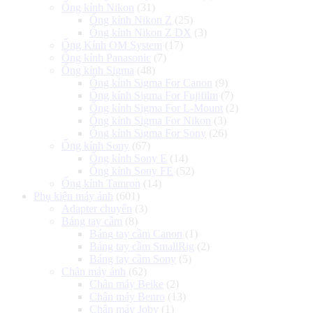
Ống kính Nikon
(31)
Ống kính Nikon Z
(25)
Ống kính Nikon Z DX
(3)
Ống Kính OM System
(17)
Ống kính Panasonic
(7)
Ống kính Sigma
(48)
Ống kính Sigma For Canon
(9)
Ống kính Sigma For Fujifilm
(7)
Ống kính Sigma For L-Mount
(2)
Ống kính Sigma For Nikon
(3)
Ống kính Sigma For Sony
(26)
Ống kính Sony
(67)
Ống kính Sony E
(14)
Ống kính Sony FE
(52)
Ống kính Tamron
(14)
Phụ kiện máy ảnh
(601)
Adapter chuyển
(3)
Báng tay cầm
(8)
Báng tay cầm Canon
(1)
Báng tay cầm SmallRig
(2)
Báng tay cầm Sony
(5)
Chân máy ảnh
(62)
Chân máy Beike
(2)
Chân máy Benro
(13)
Chân máy Joby
(1)