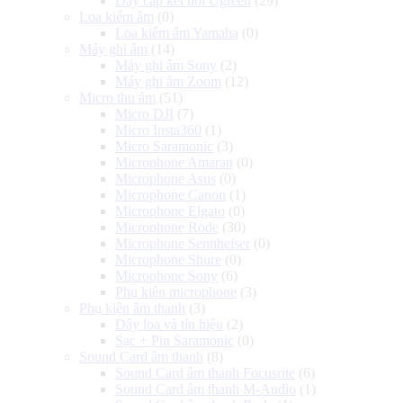
Dây cáp kết nối Ugreen
(29)
Loa kiểm âm
(0)
Loa kiểm âm Yamaha
(0)
Máy ghi âm
(14)
Máy ghi âm Sony
(2)
Máy ghi âm Zoom
(12)
Micro thu âm
(51)
Micro DJI
(7)
Micro Insta360
(1)
Micro Saramonic
(3)
Microphone Amaran
(0)
Microphone Asus
(0)
Microphone Canon
(1)
Microphone Elgato
(0)
Microphone Rode
(30)
Microphone Sennheiser
(0)
Microphone Shure
(0)
Microphone Sony
(6)
Phụ kiện microphone
(3)
Phụ kiện âm thanh
(3)
Dây loa và tín hiệu
(2)
Sạc + Pin Saramonic
(0)
Sound Card âm thanh
(8)
Sound Card âm thanh Focusrite
(6)
Sound Card âm thanh M-Audio
(1)