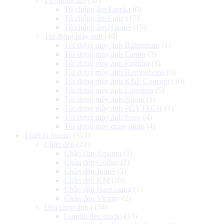
Tủ chống ẩm
(32)
Tủ chống ẩm Eureka
(0)
Tủ chống ẩm Fujie
(17)
Tủ chống ẩm Nikatei
(15)
Túi đựng máy ảnh
(46)
Túi đựng máy ảnh Billingham
(1)
Túi đựng máy ảnh Canon
(3)
Túi đựng máy ảnh Fujifilm
(3)
Túi đựng máy ảnh Herringbone
(5)
Túi đựng máy ảnh K&F Concept
(16)
Túi đựng máy ảnh Lowepro
(5)
Túi đựng máy ảnh Nikon
(1)
Túi đựng máy ảnh PGYTECH
(1)
Túi đựng máy ảnh Sony
(4)
Túi đựng máy quay phim
(4)
Thiết bị Studio
(353)
Chân đèn
(21)
Chân đèn Amaran
(1)
Chân đèn Godox
(2)
Chân đèn Jinbei
(3)
Chân đèn KM
(10)
Chân đèn NanGuang
(1)
Chân đèn Victory
(2)
Đèn chụp ảnh
(154)
Combo đèn studio
(33)