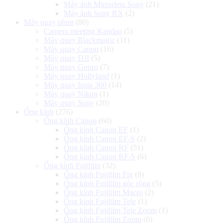
Máy ảnh Mirrorless Sony
(21)
Máy ảnh Sony RX
(2)
Máy quay phim
(80)
Camera meeting Kandao
(5)
Máy quay Blackmagic
(11)
Máy quay Canon
(16)
Máy quay DJI
(5)
Máy quay Gopro
(7)
Máy quay Hollyland
(1)
Máy quay Insta 360
(14)
Máy quay Nikon
(1)
Máy quay Sony
(20)
Ống kính
(276)
Ống kính Canon
(60)
Ống kính Canon EF
(1)
Ống kính Canon EF-S
(2)
Ống kính Canon RF
(51)
Ống kính Canon RF-S
(6)
Ống kính Fujifilm
(32)
Ống kính Fujifilm Fix
(8)
Ống kính Fujifilm góc rộng
(5)
Ống kính Fujifilm Macro
(2)
Ống kính Fujifilm Tele
(1)
Ống kính Fujifilm Tele Zoom
(1)
Ống kính Fujifilm Zoom
(6)