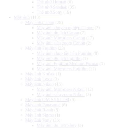
Thẻ nhớ Homan
(0)
Thẻ nhớ Sandisk
(35)
Thẻ nhớ Sony
(19)
Máy ảnh
(113)
Máy ảnh Canon
(28)
Máy ảnh chuyên nghiệp Canon
(2)
Máy ảnh du lịch Canon
(7)
Máy ảnh Mirrorless Canon
(17)
Máy ảnh siêu zoom Canon
(2)
Máy ảnh Fujifilm
(23)
Máy ảnh chụp lấy liền Fujifilm
(8)
Máy ảnh du lịch Fujifilm
(1)
Máy ảnh Fujifilm Medium Format
(3)
Máy ảnh Mirrorless Fujifilm
(11)
Máy ảnh Kodak
(1)
Máy ảnh Leica
(3)
Máy ảnh Nikon
(15)
Máy ảnh Mirrorless Nikon
(12)
Máy ảnh siêu zoom Nikon
(3)
Máy ảnh OM SYSTEM
(5)
Máy ảnh Panasonic
(6)
Máy ảnh Ricoh
(5)
Máy ảnh Sigma
(1)
Máy ảnh Sony
(26)
Máy ảnh du lịch Sony
(3)