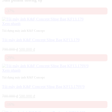
-37%
Xem nhanh
Túi đựng máy ảnh K&F Concept
Túi máy ảnh K&F Concept Sling Bag KF13.179
Giá
Giá
790.000
₫
500.000
₫
gốc
hiện
-29%
là:
tại
790.000 ₫.
là:
500.000 ₫.
Xem nhanh
Túi đựng máy ảnh K&F Concept
Túi máy ảnh K&F Concept Sling Bag KF13.179V9
Giá
Giá
700.000
₫
500.000
₫
gốc
hiện
-16%
là:
tại
700.000 ₫.
là: