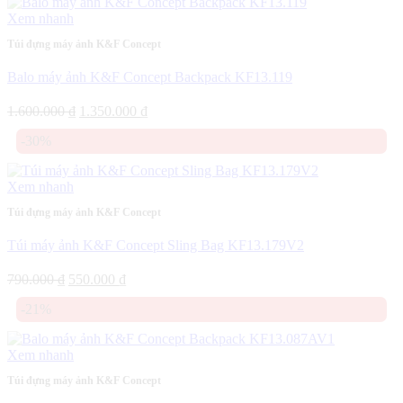
500.000 ₫.
Xem nhanh
Túi đựng máy ảnh K&F Concept
Balo máy ảnh K&F Concept Backpack KF13.119
Giá
Giá
1.600.000
₫
1.350.000
₫
gốc
hiện
-30%
là:
tại
1.600.000 ₫.
là:
1.350.000 ₫.
Xem nhanh
Túi đựng máy ảnh K&F Concept
Túi máy ảnh K&F Concept Sling Bag KF13.179V2
Giá
Giá
790.000
₫
550.000
₫
gốc
hiện
-21%
là:
tại
790.000 ₫.
là:
550.000 ₫.
Xem nhanh
Túi đựng máy ảnh K&F Concept