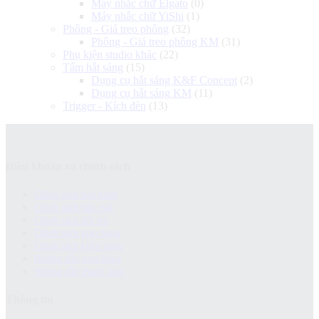
Máy nhắc chữ Elgato
(0)
Máy nhắc chữ YiShi
(1)
Phông - Giá treo phông
(32)
Phông - Giá treo phông KM
(31)
Phụ kiện studio khác
(22)
Tấm hắt sáng
(15)
Dụng cụ hắt sáng K&F Concept
(2)
Dụng cụ hắt sáng KM
(11)
Trigger - Kích đèn
(13)
Điều khoản và chính sách
Chính sách bảo hành
Chính sách bảo mật
Chính sách đổi trả
Chính sách giao hàng
Chinh sách kiểm hàng
Hướng dẫn mua hàng
Hướng dẫn thanh toán
Thông tin