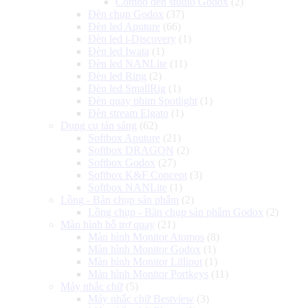
Combo đèn studio Godox
(2)
Đèn chụp Godox
(37)
Đèn led Aputure
(66)
Đèn led i-Discovery
(1)
Đèn led Iwata
(1)
Đèn led NANLite
(11)
Đèn led Ring
(2)
Đèn led SmallRig
(1)
Đèn quay phim Spotlight
(1)
Đèn stream Elgato
(1)
Dụng cụ tản sáng
(62)
Softbox Aputure
(21)
Softbox DRAGON
(2)
Softbox Godox
(27)
Softbox K&F Concept
(3)
Softbox NANLite
(1)
Lồng - Bàn chụp sản phẩm
(2)
Lồng chụp - Bàn chụp sản phẩm Godox
(2)
Màn hình hỗ trợ quay
(21)
Màn hình Monitor Atomos
(8)
Màn hình Monitor Godox
(1)
Màn hình Monitor Lilliput
(1)
Màn hình Monitor Portkeys
(11)
Máy nhắc chữ
(5)
Máy nhắc chữ Bestview
(3)