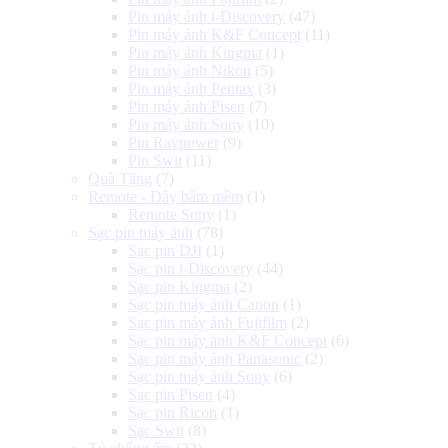
Pin máy ảnh i-Discovery
(47)
Pin máy ảnh K&F Concept
(11)
Pin máy ảnh Kingma
(1)
Pin máy ảnh Nikon
(5)
Pin máy ảnh Pentax
(3)
Pin máy ảnh Pisen
(7)
Pin máy ảnh Sony
(10)
Pin Ravpower
(9)
Pin Swit
(11)
Quà Tặng
(7)
Remote - Dây bấm mềm
(1)
Remote Sony
(1)
Sạc pin máy ảnh
(78)
Sạc pin DJI
(1)
Sạc pin i-Discovery
(44)
Sạc pin Kingma
(2)
Sạc pin máy ảnh Canon
(1)
Sạc pin máy ảnh Fujifilm
(2)
Sạc pin máy ảnh K&F Concept
(6)
Sạc pin máy ảnh Panasonic
(2)
Sạc pin máy ảnh Sony
(6)
Sạc pin Pisen
(4)
Sạc pin Ricoh
(1)
Sạc Swit
(8)