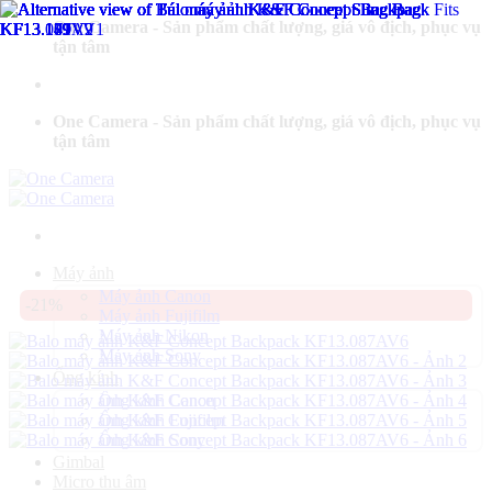
Bỏ
One Camera - Sản phẩm chất lượng, giá vô địch, phục vụ
qua
tận tâm
nội
dung
One Camera - Sản phẩm chất lượng, giá vô địch, phục vụ
tận tâm
Máy ảnh
Máy ảnh Canon
-21%
Máy ảnh Fujifilm
Máy ảnh Nikon
Máy ảnh Sony
Ống kính
Ống kính Canon
Ống kính Fujifilm
Ống kính Sony
Gimbal
Micro thu âm