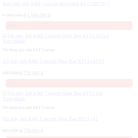
Balo máy ảnh K&F Concept Backpack KF13.087AV1
Giá
Giá
1.900.000
₫
1.500.000
₫
gốc
hiện
-6%
là:
tại
1.900.000 ₫.
là:
1.500.000 ₫.
Xem nhanh
Túi đựng máy ảnh K&F Concept
Túi máy ảnh K&F Concept Sling Bag KF13.141V2
Giá
Giá
800.000
₫
750.000
₫
gốc
hiện
-6%
là:
tại
800.000 ₫.
là:
750.000 ₫.
Xem nhanh
Túi đựng máy ảnh K&F Concept
Túi máy ảnh K&F Concept Sling Bag KF13.141
Giá
Giá
800.000
₫
750.000
₫
gốc
hiện