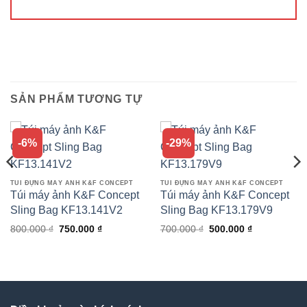
SẢN PHẨM TƯƠNG TỰ
-6%
-29%
TÚI ĐỰNG MÁY ẢNH K&F CONCEPT
TÚI ĐỰNG MÁY ẢNH K&F CONCEPT
Túi máy ảnh K&F Concept
Túi máy ảnh K&F Concept
Sling Bag KF13.141V2
Sling Bag KF13.179V9
Giá
Giá
Giá
Giá
800.000
₫
750.000
₫
700.000
₫
500.000
₫
gốc
hiện
gốc
hiện
là:
tại
là:
tại
800.000 ₫.
là:
700.000 ₫.
là:
00 ₫.
750.000 ₫.
500.000 ₫.