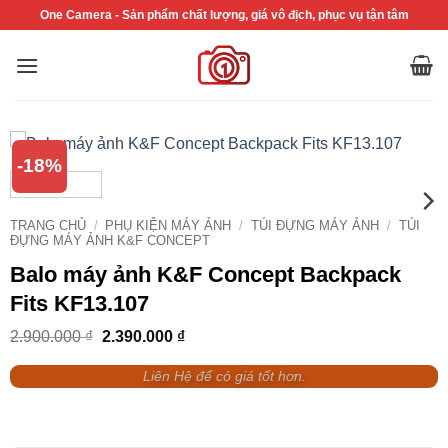
Bỏ
One Camera - Sản phẩm chất lượng, giá vô địch, phục vụ tận tâm
qua
nội
dung
-18%
TRANG CHỦ
/
PHỤ KIỆN MÁY ẢNH
/
TÚI ĐỰNG MÁY ẢNH
/
TÚI
ĐỰNG MÁY ẢNH K&F CONCEPT
Balo máy ảnh K&F Concept Backpack
Fits KF13.107
Giá
Giá
2.900.000
₫
2.390.000
₫
gốc
hiện
là:
tại
Liên Hệ để có giá tốt hơn.
2.900.000 ₫.
là:
2.390.000 ₫.