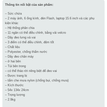
Thông tin nổi bật của sản phẩm:
– Sức chứa
– 2 máy ảnh, 6 ống kính, đèn Flash, laptop 15.6 inch và các phụ
kiện khác
– Hệ thống phân chia
– 11 ngăn có thể điều chỉnh, bằng vải velcro
– Dây đeo lưng và vai
– 3 điểm có thể điều chỉnh, đệm tốt
– Chất liệu
– Polyester, chống thấm nước
– Dây đeo chân máy
– ở hai bên
– Túi bên trong
– có thể tháo rời riêng biệt để đeo vai
– Được trang bị
– tấm che mưa nylon (chống bụi, chống mưa)
– Kích thước
– 54x 134x 24cm
– Trọng lượng
– 2.9kg