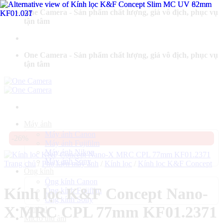
Bỏ
One Camera - Sản phẩm chất lượng, giá vô địch, phục vụ
qua
tận tâm
nội
dung
One Camera - Sản phẩm chất lượng, giá vô địch, phục vụ
tận tâm
Máy ảnh
Máy ảnh Canon
-26%
Máy ảnh Fujifilm
Máy ảnh Nikon
Máy ảnh Sony
Trang chủ
/
Phụ kiện máy ảnh
/
Kính lọc
/
Kính lọc K&F Concept
Ống kính
Ống kính Canon
Kính lọc K&F Concept Nano-
Ống kính Fujifilm
Ống kính Sony
X MRC CPL 77mm KF01.2371
Gimbal
Micro thu âm