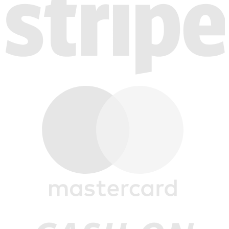
M
C
D