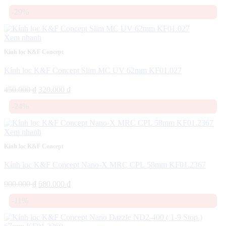
gốc
hiện
-29%
là:
tại
950.000 ₫.
là:
650.000 ₫.
Xem nhanh
Kính lọc K&F Concept
Kính lọc K&F Concept Slim MC UV 62mm KF01.027
Giá
Giá
450.000
₫
320.000
₫
gốc
hiện
-24%
là:
tại
450.000 ₫.
là:
320.000 ₫.
Xem nhanh
Kính lọc K&F Concept
Kính lọc K&F Concept Nano-X MRC CPL 58mm KF01.2367
Giá
Giá
900.000
₫
680.000
₫
gốc
hiện
-11%
là:
tại
900.000 ₫.
là:
680.000 ₫.