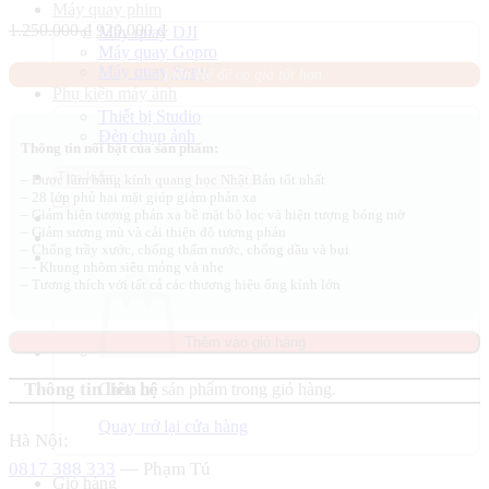
Máy quay phim
Giá
Giá
1.250.000
₫
920.000
₫
Máy quay DJI
gốc
hiện
Máy quay Gopro
là:
tại
Máy quay Sony
Liên Hệ để có giá tốt hơn.
1.250.000 ₫.
là:
Phụ kiện máy ảnh
920.000 ₫.
Thiết bị Studio
Đèn chụp ảnh
Thông tin nổi bật của sản phẩm:
Tìm
– Được làm bằng kính quang học Nhật Bản tốt nhất
kiếm:
– 28 lớp phủ hai mặt giúp giảm phản xạ
– Giảm hiện tượng phản xạ bề mặt bộ lọc và hiện tượng bóng mờ
– Giảm sương mù và cải thiện độ tương phản
– Chống trầy xước, chống thấm nước, chống dầu và bụi
– ​​​​​​​- Khung nhôm siêu mỏng và nhẹ
– Tương thích với tất cả các thương hiệu ống kính lớn
Thêm vào giỏ hàng
Thông tin liên hệ
Chưa có sản phẩm trong giỏ hàng.
Quay trở lại cửa hàng
Hà Nội:
0817 388 333
— Phạm Tú
Giỏ hàng