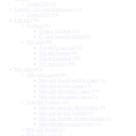
Gimbal DJI
(2)
Gimbal - Tay cầm chống rung
(13)
Gimbal DJI
(13)
Lưu trữ
(70)
Ổ cứng
(11)
Ổ cứng SanDisk
(11)
Ổ cứng Western Digital
(0)
Thẻ nhớ
(59)
Thẻ nhớ Exascend
(5)
Thẻ nhớ Homan
(0)
Thẻ nhớ Sandisk
(35)
Thẻ nhớ Sony
(19)
Máy ảnh
(113)
Máy ảnh Canon
(28)
Máy ảnh chuyên nghiệp Canon
(2)
Máy ảnh du lịch Canon
(7)
Máy ảnh Mirrorless Canon
(17)
Máy ảnh siêu zoom Canon
(2)
Máy ảnh Fujifilm
(23)
Máy ảnh chụp lấy liền Fujifilm
(8)
Máy ảnh du lịch Fujifilm
(1)
Máy ảnh Fujifilm Medium Format
(3)
Máy ảnh Mirrorless Fujifilm
(11)
Máy ảnh Kodak
(1)
Máy ảnh Leica
(3)