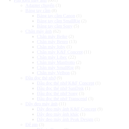
Phụ kiện máy ảnh
(601)
Adapter chuyển
(3)
Báng tay cầm
(8)
Báng tay cầm Canon
(1)
Báng tay cầm SmallRig
(2)
Báng tay cầm Sony
(5)
Chân máy ảnh
(62)
Chân máy Beike
(2)
Chân máy Benro
(13)
Chân máy Joby
(1)
Chân máy K&F Concept
(11)
Chân máy Libec
(22)
Chân máy Manfrotto
(2)
Chân máy SmallRig
(8)
Chân máy Velbon
(2)
Đầu đọc thẻ nhớ
(9)
Đầu đọc thẻ nhớ K&F Concept
(1)
Đầu đọc thẻ nhớ SanDisk
(1)
Đầu đọc thẻ nhớ Sony
(3)
Đầu đọc thẻ nhớ Transcend
(3)
Dây đeo máy ảnh
(11)
Dây đeo máy ảnh K&F Concept
(9)
Dây đeo máy ảnh khác
(1)
Dây đeo máy ảnh Peak Design
(1)
Đế pin
(3)