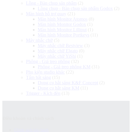
Lồng - Bàn chụp sản phẩm
(2)
Lồng chụp - Bàn chụp sản phẩm Godox
(2)
Màn hình hỗ trợ quay
(21)
Màn hình Monitor Atomos
(8)
Màn hình Monitor Godox
(1)
Màn hình Monitor Lilliput
(1)
Màn hình Monitor Portkeys
(11)
Máy nhắc chữ
(5)
Máy nhắc chữ Bestview
(3)
Máy nhắc chữ Elgato
(0)
Máy nhắc chữ YiShi
(1)
Phông - Giá treo phông
(32)
Phông - Giá treo phông KM
(31)
Phụ kiện studio khác
(22)
Tấm hắt sáng
(15)
Dụng cụ hắt sáng K&F Concept
(2)
Dụng cụ hắt sáng KM
(11)
Trigger - Kích đèn
(13)
Điều khoản và chính sách
Chính sách bảo hành