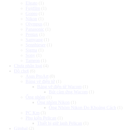
Elgato
(1)
Fujifilm
(1)
Gopro
(1)
Nikon
(1)
Olympus
(1)
Panasonic
(1)
Pentax
(1)
Samyang
(1)
Sennhieser
(1)
Sigma
(1)
Sony
(1)
Tamron
(1)
Chưa phân loại
(4)
Đồ chơi
(6)
Asus ProArt
(0)
Bảng vẽ điện tử
(1)
Bảng vẽ điện tử Wacom
(1)
Bút cảm ứng Wacom
(1)
Ống nhòm
(1)
Ống nhòm Nikon
(1)
Ống Nhòm Nikon Đo Khoảng Cách
(1)
PC Km
(3)
Phụ kiện Pelican
(1)
Thiết bị giữ lạnh Pelican
(1)
Gimbal
(2)