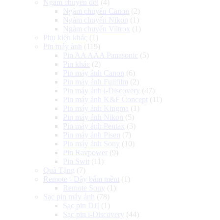
Ngàm chuyển đổi
(4)
Ngàm chuyển Canon
(2)
Ngàm chuyển Nikon
(1)
Ngàm chuyển Viltrox
(1)
Phụ kiện khác
(1)
Pin máy ảnh
(119)
Pin AA AAA Panasonic
(5)
Pin khác
(2)
Pin máy ảnh Canon
(6)
Pin máy ảnh Fujifilm
(2)
Pin máy ảnh i-Discovery
(47)
Pin máy ảnh K&F Concept
(11)
Pin máy ảnh Kingma
(1)
Pin máy ảnh Nikon
(5)
Pin máy ảnh Pentax
(3)
Pin máy ảnh Pisen
(7)
Pin máy ảnh Sony
(10)
Pin Ravpower
(9)
Pin Swit
(11)
Quà Tặng
(7)
Remote - Dây bấm mềm
(1)
Remote Sony
(1)
Sạc pin máy ảnh
(78)
Sạc pin DJI
(1)
Sạc pin i-Discovery
(44)