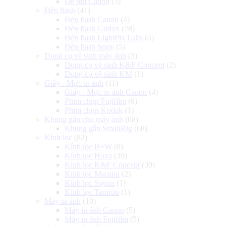
Đế pin Canon
(3)
Đèn flash
(41)
Đèn flash Canon
(4)
Đèn flash Godox
(28)
Đèn flash LightPix Labs
(4)
Đèn flash Sony
(5)
Dụng cụ vệ sinh máy ảnh
(3)
Dụng cụ vệ sinh K&F Concept
(2)
Dụng cụ vệ sinh KM
(1)
Giấy - Mực in ảnh
(11)
Giấy - Mực in ảnh Canon
(4)
Phim chụp Fujifilm
(6)
Phim chụp Kodak
(1)
Khung gắn cho máy ảnh
(68)
Khung gắn SmallRig
(68)
Kính lọc
(82)
Kính lọc B+W
(8)
Kính lọc Hoya
(39)
Kính lọc K&F Concept
(30)
Kính lọc Marumi
(2)
Kính lọc Sigma
(1)
Kính lọc Tamron
(1)
Máy in ảnh
(10)
Máy in ảnh Canon
(5)
Máy in ảnh Fujifilm
(5)