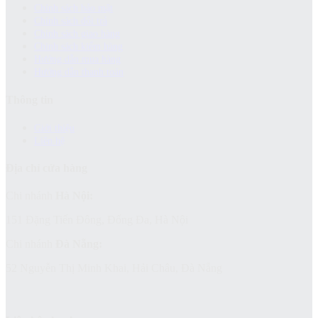
Chính sách bảo mật
Chính sách đổi trả
Chính sách giao hàng
Chinh sách kiểm hàng
Hướng dẫn mua hàng
Hướng dẫn thanh toán
Thông tin
Giới thiệu
Liên hệ
Địa chỉ cửa hàng
Chi nhánh
Hà Nội:
151 Đặng Tiến Đông, Đống Đa, Hà Nội
Chi nhánh
Đà Nẵng:
52 Nguyễn Thị Minh Khai, Hải Châu, Đà Nẵng