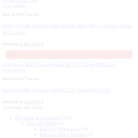
Xem nhanh
Kính lọc K&F Concept
Kính lọc K&F Concept Nano Dazzle ND2-400 ( 1-9 Stop ) 67mm
KF01.2360
Giá
Giá
900.000
₫
800.000
₫
gốc
hiện
-16%
là:
tại
900.000 ₫.
là:
800.000 ₫.
Xem nhanh
Kính lọc K&F Concept
Kính lọc K&F Concept Slim MC UV 82mm KF01.031
Giá
Giá
500.000
₫
420.000
₫
gốc
hiện
Danh mục sản phẩm
là:
tại
Âm thanh & livestream
(159)
500.000 ₫.
là:
Bàn trộn Mixer
(6)
420.000 ₫.
Bàn trộn Mixer Rode
(5)
Bàn trộn Mixer Yamaha
(0)