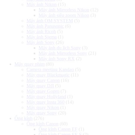
Máy ảnh Nikon
(15)
Máy ảnh Mirrorless Nikon
(12)
Máy ảnh siêu zoom Nikon
(3)
Máy ảnh OM SYSTEM
(5)
Máy ảnh Panasonic
(6)
Máy ảnh Ricoh
(5)
Máy ảnh Sigma
(1)
Máy ảnh Sony
(26)
Máy ảnh du lịch Sony
(3)
Máy ảnh Mirrorless Sony
(21)
Máy ảnh Sony RX
(2)
Máy quay phim
(80)
Camera meeting Kandao
(5)
Máy quay Blackmagic
(11)
Máy quay Canon
(16)
Máy quay DJI
(5)
Máy quay Gopro
(7)
Máy quay Hollyland
(1)
Máy quay Insta 360
(14)
Máy quay Nikon
(1)
Máy quay Sony
(20)
Ống kính
(276)
Ống kính Canon
(60)
Ống kính Canon EF
(1)
Ống kính Canon EF-S
(2)