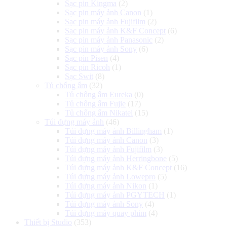
Sạc pin Kingma
(2)
Sạc pin máy ảnh Canon
(1)
Sạc pin máy ảnh Fujifilm
(2)
Sạc pin máy ảnh K&F Concept
(6)
Sạc pin máy ảnh Panasonic
(2)
Sạc pin máy ảnh Sony
(6)
Sạc pin Pisen
(4)
Sạc pin Ricoh
(1)
Sạc Swit
(8)
Tủ chống ẩm
(32)
Tủ chống ẩm Eureka
(0)
Tủ chống ẩm Fujie
(17)
Tủ chống ẩm Nikatei
(15)
Túi đựng máy ảnh
(46)
Túi đựng máy ảnh Billingham
(1)
Túi đựng máy ảnh Canon
(3)
Túi đựng máy ảnh Fujifilm
(3)
Túi đựng máy ảnh Herringbone
(5)
Túi đựng máy ảnh K&F Concept
(16)
Túi đựng máy ảnh Lowepro
(5)
Túi đựng máy ảnh Nikon
(1)
Túi đựng máy ảnh PGYTECH
(1)
Túi đựng máy ảnh Sony
(4)
Túi đựng máy quay phim
(4)
Thiết bị Studio
(353)