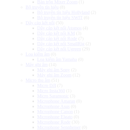
Bàn trộn Mixer Zoom
(1)
Bộ truyền tín hiệu
(8)
Bộ truyền tín hiệu Hollyland
(2)
Bộ truyền tín hiệu SWIT
(6)
Dây cáp kết nối
(50)
Dây cáp kết nối Atomos
(4)
Dây cáp kết nối KM
(3)
Dây cáp kết nối Rode
(7)
Dây cáp kết nối SmallRig
(2)
Dây cáp kết nối Ugreen
(29)
Loa kiểm âm
(0)
Loa kiểm âm Yamaha
(0)
Máy ghi âm
(14)
Máy ghi âm Sony
(2)
Máy ghi âm Zoom
(12)
Micro thu âm
(51)
Micro DJI
(7)
Micro Insta360
(1)
Micro Saramonic
(3)
Microphone Amaran
(0)
Microphone Asus
(0)
Microphone Canon
(1)
Microphone Elgato
(0)
Microphone Rode
(30)
Microphone Sennheiser
(0)