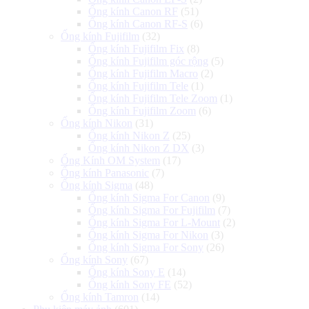
Ống kính Canon RF
(51)
Ống kính Canon RF-S
(6)
Ống kính Fujifilm
(32)
Ống kính Fujifilm Fix
(8)
Ống kính Fujifilm góc rộng
(5)
Ống kính Fujifilm Macro
(2)
Ống kính Fujifilm Tele
(1)
Ống kính Fujifilm Tele Zoom
(1)
Ống kính Fujifilm Zoom
(6)
Ống kính Nikon
(31)
Ống kính Nikon Z
(25)
Ống kính Nikon Z DX
(3)
Ống Kính OM System
(17)
Ống kính Panasonic
(7)
Ống kính Sigma
(48)
Ống kính Sigma For Canon
(9)
Ống kính Sigma For Fujifilm
(7)
Ống kính Sigma For L-Mount
(2)
Ống kính Sigma For Nikon
(3)
Ống kính Sigma For Sony
(26)
Ống kính Sony
(67)
Ống kính Sony E
(14)
Ống kính Sony FE
(52)
Ống kính Tamron
(14)