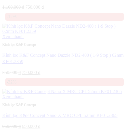
Giá
Giá
1.100.000
₫
750.000
₫
gốc
hiện
-12%
là:
tại
1.100.000 ₫.
là:
750.000 ₫.
Xem nhanh
Kính lọc K&F Concept
Kính lọc K&F Concept Nano Dazzle ND2-400 ( 1-9 Stop ) 62mm
KF01.2359
Giá
Giá
850.000
₫
750.000
₫
gốc
hiện
-32%
là:
tại
850.000 ₫.
là:
750.000 ₫.
Xem nhanh
Kính lọc K&F Concept
Kính lọc K&F Concept Nano-X MRC CPL 52mm KF01.2365
Giá
Giá
950.000
₫
650.000
₫