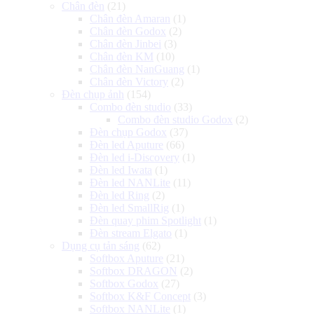
Chân đèn
(21)
Chân đèn Amaran
(1)
Chân đèn Godox
(2)
Chân đèn Jinbei
(3)
Chân đèn KM
(10)
Chân đèn NanGuang
(1)
Chân đèn Victory
(2)
Đèn chụp ảnh
(154)
Combo đèn studio
(33)
Combo đèn studio Godox
(2)
Đèn chụp Godox
(37)
Đèn led Aputure
(66)
Đèn led i-Discovery
(1)
Đèn led Iwata
(1)
Đèn led NANLite
(11)
Đèn led Ring
(2)
Đèn led SmallRig
(1)
Đèn quay phim Spotlight
(1)
Đèn stream Elgato
(1)
Dụng cụ tản sáng
(62)
Softbox Aputure
(21)
Softbox DRAGON
(2)
Softbox Godox
(27)
Softbox K&F Concept
(3)
Softbox NANLite
(1)