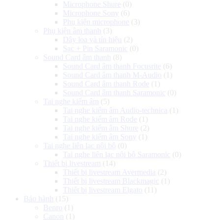
Microphone Shure
(0)
Microphone Sony
(6)
Phụ kiện microphone
(3)
Phụ kiện âm thanh
(3)
Dây loa và tín hiệu
(2)
Sạc + Pin Saramonic
(0)
Sound Card âm thanh
(8)
Sound Card âm thanh Focusrite
(6)
Sound Card âm thanh M-Audio
(1)
Sound Card âm thanh Rode
(1)
Sound Card âm thanh Saramonic
(0)
Tai nghe kiểm âm
(5)
Tai nghe kiểm âm Audio-technica
(1)
Tai nghe kiểm âm Rode
(1)
Tai nghe kiểm âm Shure
(2)
Tai nghe kiểm âm Sony
(1)
Tai nghe liên lạc nội bộ
(0)
Tai nghe liên lạc nội bộ Saramonic
(0)
Thiết bị livestream
(14)
Thiết bị livestream Avermedia
(2)
Thiết bị livestream Blackmagic
(1)
Thiết bị livestream Elgato
(11)
Bảo hành
(15)
Benro
(1)
Canon
(1)