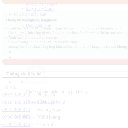
Máy quay Gopro
1.590.000 ₫.
là:
Máy quay Sony
1.350.000 ₫.
Phụ kiện máy ảnh
Thiết bị Studio
Thông tin nổi bật của sản phẩm:
Đèn chụp ảnh
– Kính lọc ND & CPL 2 trong 1 giúp tiết kiệm thời gian thay đổi giữa hai kính 
– Giảm lượng ánh sáng đi vào ống kính và làm tối bầu trời và kiểm soát phản x
Tìm
– Kính quang học chuyên nghiệp
kiếm:
– Có khả năng chống nước và chống trầy xước
– Khung lọc được làm bằng hợp kim nhôm, với thiết kế răng cưa ở cạnh khung 
Thông tin liên hệ
Hà Nội:
Chưa có sản phẩm trong giỏ hàng.
0817 388 333
— Phạm Tú
Quay trở lại cửa hàng
0818 488 333
— Hữu Đạt
0825 088 333
— Hoàng Nga
Giỏ hàng
0706 588 333
— Việt Hoàng
0706 788 333
— Thế Anh