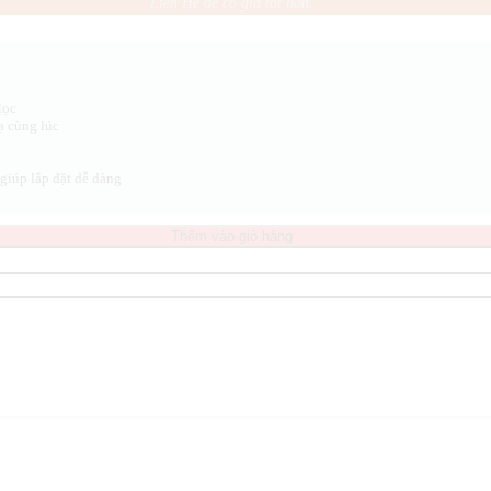
Liên Hệ để có giá tốt hơn.
lọc
ạ cùng lúc
giúp lắp đặt dễ dàng
Thêm vào giỏ hàng