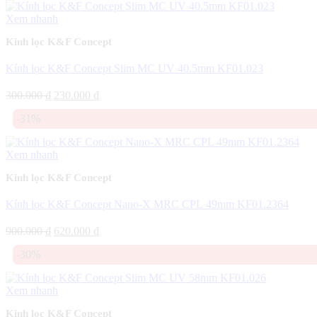
Xem nhanh
Kính lọc K&F Concept
Kính lọc K&F Concept Slim MC UV 40.5mm KF01.023
Giá
Giá
300.000
₫
230.000
₫
gốc
hiện
-31%
là:
tại
300.000 ₫.
là:
230.000 ₫.
Xem nhanh
Kính lọc K&F Concept
Kính lọc K&F Concept Nano-X MRC CPL 49mm KF01.2364
Giá
Giá
900.000
₫
620.000
₫
gốc
hiện
-30%
là:
tại
900.000 ₫.
là:
620.000 ₫.
Xem nhanh
Kính lọc K&F Concept