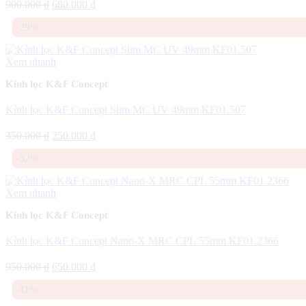
Giá
Giá
900.000
₫
680.000
₫
gốc
hiện
-29%
là:
tại
900.000 ₫.
là:
680.000 ₫.
Xem nhanh
Kính lọc K&F Concept
Kính lọc K&F Concept Slim MC UV 49mm KF01.507
Giá
Giá
350.000
₫
250.000
₫
gốc
hiện
-32%
là:
tại
350.000 ₫.
là:
250.000 ₫.
Xem nhanh
Kính lọc K&F Concept
Kính lọc K&F Concept Nano-X MRC CPL 55mm KF01.2366
Giá
Giá
950.000
₫
650.000
₫
gốc
hiện
-11%
là:
tại
950.000 ₫.
là: