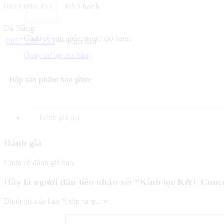
0823 088 333
— Hà Thanh
Đà Nẵng:
Chưa có sản phẩm trong giỏ hàng.
0857 288 333
— Kim Chi
Quay trở lại cửa hàng
Hộp sản phẩm bao gồm:
Đánh giá (0)
Đánh giá
Chưa có đánh giá nào.
Hãy là người đầu tiên nhận xét “Kính lọc K&F C
Đánh giá của bạn
*