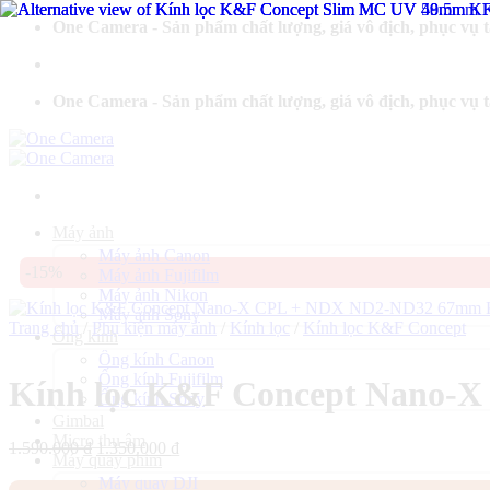
Bỏ
One Camera - Sản phẩm chất lượng, giá vô địch, phục vụ 
qua
nội
dung
One Camera - Sản phẩm chất lượng, giá vô địch, phục vụ 
Máy ảnh
Máy ảnh Canon
-15%
Máy ảnh Fujifilm
Máy ảnh Nikon
Máy ảnh Sony
Trang chủ
/
Phụ kiện máy ảnh
/
Kính lọc
/
Kính lọc K&F Concept
Ống kính
Ống kính Canon
Ống kính Fujifilm
Kính lọc K&F Concept Nano-
Ống kính Sony
Gimbal
Micro thu âm
Giá
Giá
1.590.000
₫
1.350.000
₫
Máy quay phim
gốc
hiện
Máy quay DJI
là:
tại