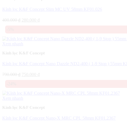
Kính lọc K&F Concept Slim MC UV 58mm KF01.026
Giá
Giá
400.000
₫
280.000
₫
gốc
hiện
-5%
là:
tại
400.000 ₫.
là:
280.000 ₫.
Xem nhanh
Kính lọc K&F Concept
Kính lọc K&F Concept Nano Dazzle ND2-400 ( 1-9 Stop ) 55mm K
Giá
Giá
790.000
₫
750.000
₫
gốc
hiện
-24%
là:
tại
790.000 ₫.
là:
750.000 ₫.
Xem nhanh
Kính lọc K&F Concept
Kính lọc K&F Concept Nano-X MRC CPL 58mm KF01.2367