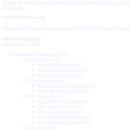
650.000 ₫.
Xem nhanh
Kính lọc K&F Concept
Kính lọc K&F Concept Nano Dazzle ND2-400 ( 1-9 Stop ) 67mm K
Giá
Giá
900.000
₫
800.000
₫
gốc
hiện
Danh mục sản phẩm
là:
tại
Âm thanh & livestream
(193)
900.000 ₫.
là:
Bàn trộn Mixer
(6)
800.000 ₫.
Bàn trộn Mixer Rode
(5)
Bàn trộn Mixer Yamaha
(0)
Bàn trộn Mixer Zoom
(1)
Bộ truyền tín hiệu
(8)
Bộ truyền tín hiệu Hollyland
(2)
Bộ truyền tín hiệu SWIT
(6)
Dây cáp kết nối
(50)
Dây cáp kết nối Atomos
(4)
Dây cáp kết nối KM
(3)
Dây cáp kết nối Rode
(7)
Dây cáp kết nối SmallRig
(2)
Dây cáp kết nối Ugreen
(29)
Loa kiểm âm
(0)