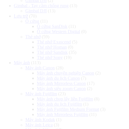
Gimbal DJI
(2)
Gimbal - Tay cầm chống rung
(13)
Gimbal DJI
(13)
Lưu trữ
(70)
Ổ cứng
(11)
Ổ cứng SanDisk
(11)
Ổ cứng Western Digital
(0)
Thẻ nhớ
(59)
Thẻ nhớ Exascend
(5)
Thẻ nhớ Homan
(0)
Thẻ nhớ Sandisk
(35)
Thẻ nhớ Sony
(19)
Máy ảnh
(113)
Máy ảnh Canon
(28)
Máy ảnh chuyên nghiệp Canon
(2)
Máy ảnh du lịch Canon
(7)
Máy ảnh Mirrorless Canon
(17)
Máy ảnh siêu zoom Canon
(2)
Máy ảnh Fujifilm
(23)
Máy ảnh chụp lấy liền Fujifilm
(8)
Máy ảnh du lịch Fujifilm
(1)
Máy ảnh Fujifilm Medium Format
(3)
Máy ảnh Mirrorless Fujifilm
(11)
Máy ảnh Kodak
(1)
Máy ảnh Leica
(3)