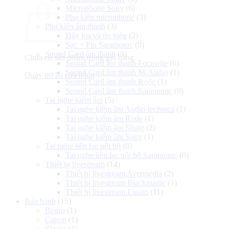
Microphone Sony
(6)
Phụ kiện microphone
(3)
Phụ kiện âm thanh
(3)
Dây loa và tín hiệu
(2)
Sạc + Pin Saramonic
(0)
Sound Card âm thanh
(8)
Chưa có sản phẩm trong giỏ hàng.
Sound Card âm thanh Focusrite
(6)
Sound Card âm thanh M-Audio
(1)
Quay trở lại cửa hàng
Sound Card âm thanh Rode
(1)
Sound Card âm thanh Saramonic
(0)
Tai nghe kiểm âm
(5)
Tai nghe kiểm âm Audio-technica
(1)
Tai nghe kiểm âm Rode
(1)
Tai nghe kiểm âm Shure
(2)
Tai nghe kiểm âm Sony
(1)
Tai nghe liên lạc nội bộ
(0)
Tai nghe liên lạc nội bộ Saramonic
(0)
Thiết bị livestream
(14)
Thiết bị livestream Avermedia
(2)
Thiết bị livestream Blackmagic
(1)
Thiết bị livestream Elgato
(11)
Bảo hành
(15)
Benro
(1)
Canon
(1)
Elgato
(1)