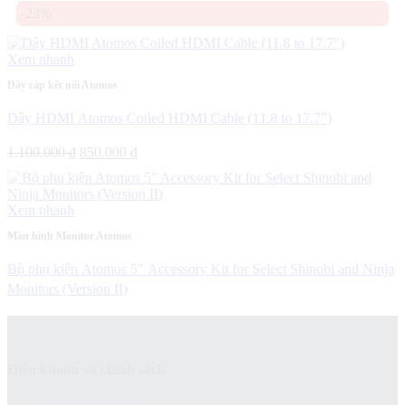
-23%
là:
tại
1.900.000 ₫.
là:
1.150.000 ₫.
Xem nhanh
Dây cáp kết nối Atomos
Dây HDMI Atomos Coiled HDMI Cable (11.8 to 17.7″)
Giá
Giá
1.100.000
₫
850.000
₫
gốc
hiện
là:
tại
1.100.000 ₫.
là:
Xem nhanh
850.000 ₫.
Màn hình Monitor Atomos
Bộ phụ kiện Atomos 5″ Accessory Kit for Select Shinobi and Ninja
Monitors (Version II)
Điều khoản và chính sách