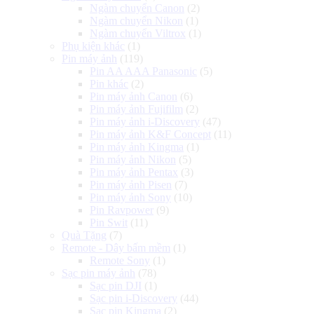
Ngàm chuyển Canon
(2)
Ngàm chuyển Nikon
(1)
Ngàm chuyển Viltrox
(1)
Phụ kiện khác
(1)
Pin máy ảnh
(119)
Pin AA AAA Panasonic
(5)
Pin khác
(2)
Pin máy ảnh Canon
(6)
Pin máy ảnh Fujifilm
(2)
Pin máy ảnh i-Discovery
(47)
Pin máy ảnh K&F Concept
(11)
Pin máy ảnh Kingma
(1)
Pin máy ảnh Nikon
(5)
Pin máy ảnh Pentax
(3)
Pin máy ảnh Pisen
(7)
Pin máy ảnh Sony
(10)
Pin Ravpower
(9)
Pin Swit
(11)
Quà Tặng
(7)
Remote - Dây bấm mềm
(1)
Remote Sony
(1)
Sạc pin máy ảnh
(78)
Sạc pin DJI
(1)
Sạc pin i-Discovery
(44)
Sạc pin Kingma
(2)