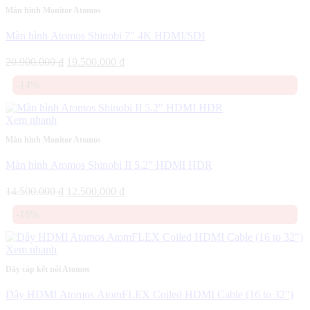
Màn hình Monitor Atomos
Màn hình Atomos Shinobi 7″ 4K HDMI/SDI
Giá
Giá
20.900.000
₫
19.500.000
₫
gốc
hiện
-14%
là:
tại
20.900.000 ₫.
là:
19.500.000 ₫.
Xem nhanh
Màn hình Monitor Atomos
Màn hình Atomos Shinobi II 5.2″ HDMI HDR
Giá
Giá
14.500.000
₫
12.500.000
₫
gốc
hiện
-18%
là:
tại
14.500.000 ₫.
là:
12.500.000 ₫.
Xem nhanh
Dây cáp kết nối Atomos
Dây HDMI Atomos AtomFLEX Coiled HDMI Cable (16 to 32″)