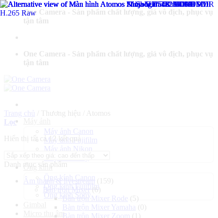
Bỏ
One Camera - Sản phẩm chất lượng, giá vô địch, phục vụ
qua
tận tâm
nội
dung
One Camera - Sản phẩm chất lượng, giá vô địch, phục vụ
tận tâm
Trang chủ
/
Thương hiệu
/
Atomos
Máy ảnh
Lọc
Máy ảnh Canon
Đã
Hiển thị tất cả 12 kết quả
Máy ảnh Fujifilm
sắp
Máy ảnh Nikon
xếp
Máy ảnh Sony
Danh mục sản phẩm
theo
Ống kính
giá:
Ống kính Canon
Âm thanh & livestream
(159)
cao
Ống kính Fujifilm
Bàn trộn Mixer
(6)
đến
Ống kính Sony
Bàn trộn Mixer Rode
(5)
thấp
Gimbal
Bàn trộn Mixer Yamaha
(0)
Micro thu âm
Bàn trộn Mixer Zoom
(1)