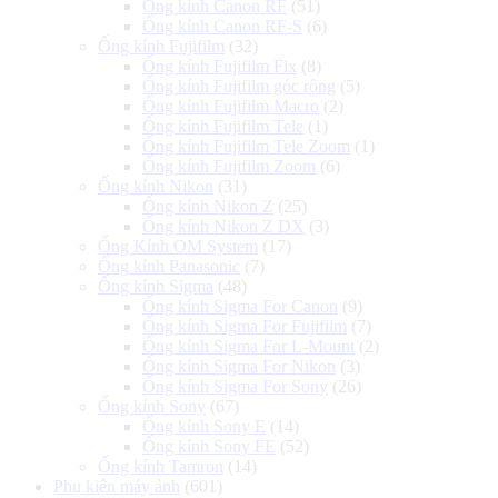
Ống kính Canon RF
(51)
Ống kính Canon RF-S
(6)
Ống kính Fujifilm
(32)
Ống kính Fujifilm Fix
(8)
Ống kính Fujifilm góc rộng
(5)
Ống kính Fujifilm Macro
(2)
Ống kính Fujifilm Tele
(1)
Ống kính Fujifilm Tele Zoom
(1)
Ống kính Fujifilm Zoom
(6)
Ống kính Nikon
(31)
Ống kính Nikon Z
(25)
Ống kính Nikon Z DX
(3)
Ống Kính OM System
(17)
Ống kính Panasonic
(7)
Ống kính Sigma
(48)
Ống kính Sigma For Canon
(9)
Ống kính Sigma For Fujifilm
(7)
Ống kính Sigma For L-Mount
(2)
Ống kính Sigma For Nikon
(3)
Ống kính Sigma For Sony
(26)
Ống kính Sony
(67)
Ống kính Sony E
(14)
Ống kính Sony FE
(52)
Ống kính Tamron
(14)
Phụ kiện máy ảnh
(601)