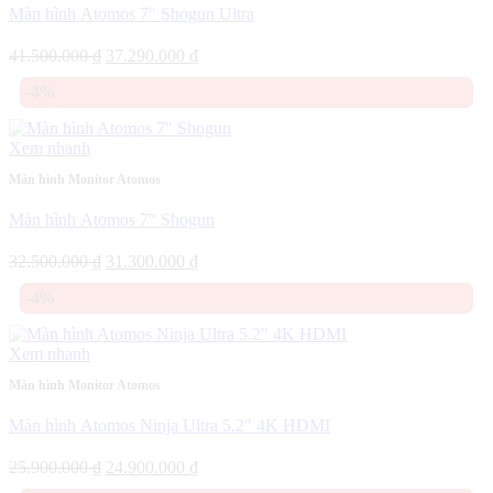
Màn hình Atomos 7″ Shogun Ultra
Giá
Giá
41.500.000
₫
37.290.000
₫
gốc
hiện
-4%
là:
tại
41.500.000 ₫.
là:
37.290.000 ₫.
Xem nhanh
Màn hình Monitor Atomos
Màn hình Atomos 7″ Shogun
Giá
Giá
32.500.000
₫
31.300.000
₫
gốc
hiện
-4%
là:
tại
32.500.000 ₫.
là:
31.300.000 ₫.
Xem nhanh
Màn hình Monitor Atomos
Màn hình Atomos Ninja Ultra 5.2″ 4K HDMI
Giá
Giá
25.900.000
₫
24.900.000
₫
gốc
hiện