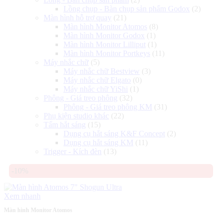
Lồng chụp - Bàn chụp sản phẩm Godox
(2)
Màn hình hỗ trợ quay
(21)
Màn hình Monitor Atomos
(8)
Màn hình Monitor Godox
(1)
Màn hình Monitor Lilliput
(1)
Màn hình Monitor Portkeys
(11)
Máy nhắc chữ
(5)
Máy nhắc chữ Bestview
(3)
Máy nhắc chữ Elgato
(0)
Máy nhắc chữ YiShi
(1)
Phông - Giá treo phông
(32)
Phông - Giá treo phông KM
(31)
Phụ kiện studio khác
(22)
Tấm hắt sáng
(15)
Dụng cụ hắt sáng K&F Concept
(2)
Dụng cụ hắt sáng KM
(11)
Trigger - Kích đèn
(13)
-10%
Xem nhanh
Màn hình Monitor Atomos