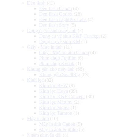
Đèn flash
(41)
Đèn flash Canon
(4)
Đèn flash Godox
(28)
Đèn flash LightPix Labs
(4)
Đèn flash Sony
(5)
Dụng cụ vệ sinh máy ảnh
(3)
Dụng cụ vệ sinh K&F Concept
(2)
Dụng cụ vệ sinh KM
(1)
Giấy - Mực in ảnh
(11)
Giấy - Mực in ảnh Canon
(4)
Phim chụp Fujifilm
(6)
Phim chụp Kodak
(1)
Khung gắn cho máy ảnh
(68)
Khung gắn SmallRig
(68)
Kính lọc
(82)
Kính lọc B+W
(8)
Kính lọc Hoya
(39)
Kính lọc K&F Concept
(30)
Kính lọc Marumi
(2)
Kính lọc Sigma
(1)
Kính lọc Tamron
(1)
Máy in ảnh
(10)
Máy in ảnh Canon
(5)
Máy in ảnh Fujifilm
(5)
Ngàm chuyển đổi
(4)