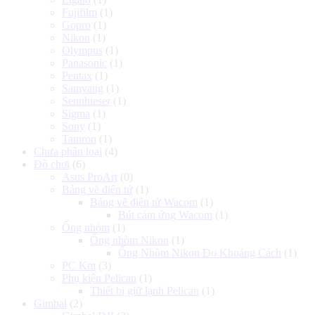
Fujifilm
(1)
Gopro
(1)
Nikon
(1)
Olympus
(1)
Panasonic
(1)
Pentax
(1)
Samyang
(1)
Sennhieser
(1)
Sigma
(1)
Sony
(1)
Tamron
(1)
Chưa phân loại
(4)
Đồ chơi
(6)
Asus ProArt
(0)
Bảng vẽ điện tử
(1)
Bảng vẽ điện tử Wacom
(1)
Bút cảm ứng Wacom
(1)
Ống nhòm
(1)
Ống nhòm Nikon
(1)
Ống Nhòm Nikon Đo Khoảng Cách
(1)
PC Km
(3)
Phụ kiện Pelican
(1)
Thiết bị giữ lạnh Pelican
(1)
Gimbal
(2)