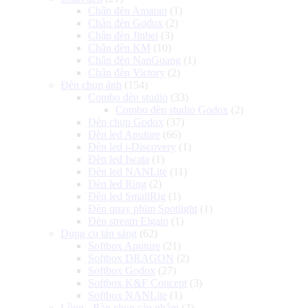
Chân đèn Amaran
(1)
Chân đèn Godox
(2)
Chân đèn Jinbei
(3)
Chân đèn KM
(10)
Chân đèn NanGuang
(1)
Chân đèn Victory
(2)
Đèn chụp ảnh
(154)
Combo đèn studio
(33)
Combo đèn studio Godox
(2)
Đèn chụp Godox
(37)
Đèn led Aputure
(66)
Đèn led i-Discovery
(1)
Đèn led Iwata
(1)
Đèn led NANLite
(11)
Đèn led Ring
(2)
Đèn led SmallRig
(1)
Đèn quay phim Spotlight
(1)
Đèn stream Elgato
(1)
Dụng cụ tản sáng
(62)
Softbox Aputure
(21)
Softbox DRAGON
(2)
Softbox Godox
(27)
Softbox K&F Concept
(3)
Softbox NANLite
(1)
Lồng - Bàn chụp sản phẩm
(2)