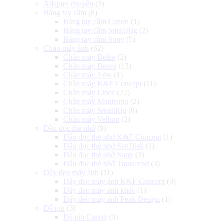
Adapter chuyển
(3)
Báng tay cầm
(8)
Báng tay cầm Canon
(1)
Báng tay cầm SmallRig
(2)
Báng tay cầm Sony
(5)
Chân máy ảnh
(62)
Chân máy Beike
(2)
Chân máy Benro
(13)
Chân máy Joby
(1)
Chân máy K&F Concept
(11)
Chân máy Libec
(22)
Chân máy Manfrotto
(2)
Chân máy SmallRig
(8)
Chân máy Velbon
(2)
Đầu đọc thẻ nhớ
(9)
Đầu đọc thẻ nhớ K&F Concept
(1)
Đầu đọc thẻ nhớ SanDisk
(1)
Đầu đọc thẻ nhớ Sony
(3)
Đầu đọc thẻ nhớ Transcend
(3)
Dây đeo máy ảnh
(11)
Dây đeo máy ảnh K&F Concept
(9)
Dây đeo máy ảnh khác
(1)
Dây đeo máy ảnh Peak Design
(1)
Đế pin
(3)
Đế pin Canon
(3)