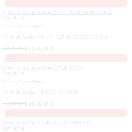
-11%
là:
tại
25.900.000 ₫.
là:
24.900.000 ₫.
Xem nhanh
Màn hình Monitor Atomos
Màn hình Atomos Ninja V+ 5.2″ 8K HDMI H.265 Raw
Giá
Giá
28.000.000
₫
24.900.000
₫
gốc
hiện
-8%
là:
tại
28.000.000 ₫.
là:
24.900.000 ₫.
Xem nhanh
Màn hình Monitor Atomos
Màn hình Atomos Ninja 5.2″ 4K HDMI
Giá
Giá
21.500.000
₫
19.800.000
₫
gốc
hiện
-7%
là:
tại
21.500.000 ₫.
là:
19.800.000 ₫.
Xem nhanh