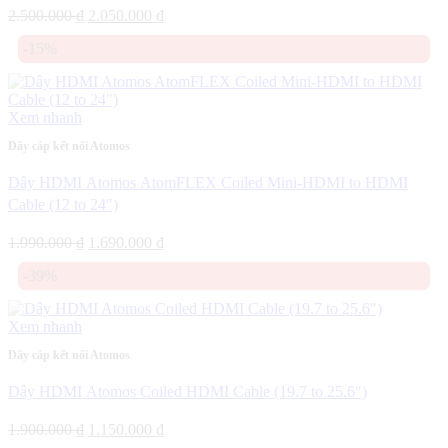
Giá
Giá
2.500.000
₫
2.050.000
₫
gốc
hiện
-15%
là:
tại
2.500.000 ₫.
là:
2.050.000 ₫.
Xem nhanh
Dây cáp kết nối Atomos
Dây HDMI Atomos AtomFLEX Coiled Mini-HDMI to HDMI
Cable (12 to 24″)
Giá
Giá
1.990.000
₫
1.690.000
₫
gốc
hiện
-39%
là:
tại
1.990.000 ₫.
là:
1.690.000 ₫.
Xem nhanh
Dây cáp kết nối Atomos
Dây HDMI Atomos Coiled HDMI Cable (19.7 to 25.6″)
Giá
Giá
1.900.000
₫
1.150.000
₫
gốc
hiện