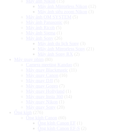
Máy ảnh Nikon
(15)
Máy ảnh Mirrorless Nikon
(12)
Máy ảnh siêu zoom Nikon
(3)
Máy ảnh OM SYSTEM
(5)
Máy ảnh Panasonic
(6)
Máy ảnh Ricoh
(5)
Máy ảnh Sigma
(1)
Máy ảnh Sony
(26)
Máy ảnh du lịch Sony
(3)
Máy ảnh Mirrorless Sony
(21)
Máy ảnh Sony RX
(2)
Máy quay phim
(80)
Camera meeting Kandao
(5)
Máy quay Blackmagic
(11)
Máy quay Canon
(16)
Máy quay DJI
(5)
Máy quay Gopro
(7)
Máy quay Hollyland
(1)
Máy quay Insta 360
(14)
Máy quay Nikon
(1)
Máy quay Sony
(20)
Ống kính
(276)
Ống kính Canon
(60)
Ống kính Canon EF
(1)
Ống kính Canon EF-S
(2)