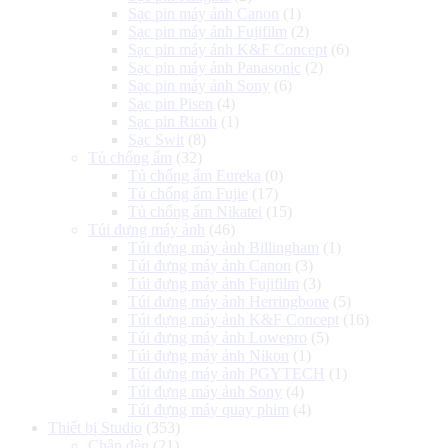
Sạc pin máy ảnh Canon
(1)
Sạc pin máy ảnh Fujifilm
(2)
Sạc pin máy ảnh K&F Concept
(6)
Sạc pin máy ảnh Panasonic
(2)
Sạc pin máy ảnh Sony
(6)
Sạc pin Pisen
(4)
Sạc pin Ricoh
(1)
Sạc Swit
(8)
Tủ chống ẩm
(32)
Tủ chống ẩm Eureka
(0)
Tủ chống ẩm Fujie
(17)
Tủ chống ẩm Nikatei
(15)
Túi đựng máy ảnh
(46)
Túi đựng máy ảnh Billingham
(1)
Túi đựng máy ảnh Canon
(3)
Túi đựng máy ảnh Fujifilm
(3)
Túi đựng máy ảnh Herringbone
(5)
Túi đựng máy ảnh K&F Concept
(16)
Túi đựng máy ảnh Lowepro
(5)
Túi đựng máy ảnh Nikon
(1)
Túi đựng máy ảnh PGYTECH
(1)
Túi đựng máy ảnh Sony
(4)
Túi đựng máy quay phim
(4)
Thiết bị Studio
(353)
Chân đèn
(21)