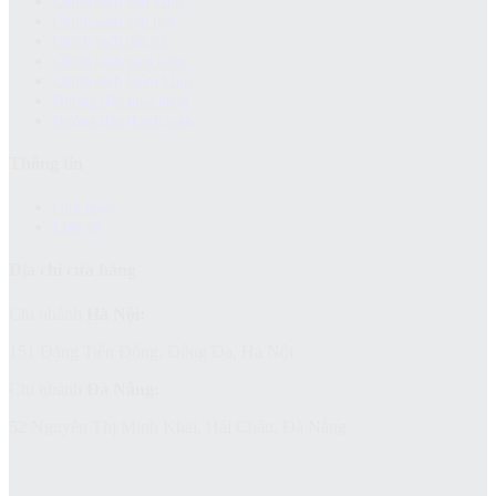
Chính sách bảo hành
Chính sách bảo mật
Chính sách đổi trả
Chính sách giao hàng
Chinh sách kiểm hàng
Hướng dẫn mua hàng
Hướng dẫn thanh toán
Thông tin
Giới thiệu
Liên hệ
Địa chỉ cửa hàng
Chi nhánh
Hà Nội:
151 Đặng Tiến Đông, Đống Đa, Hà Nội
Chi nhánh
Đà Nẵng:
52 Nguyễn Thị Minh Khai, Hải Châu, Đà Nẵng