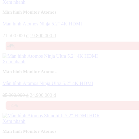
Xem nhanh
Màn hình Monitor Atomos
Màn hình Atomos Ninja 5.2″ 4K HDMI
Giá
Giá
21.500.000
₫
19.800.000
₫
gốc
hiện
-4%
là:
tại
21.500.000 ₫.
là:
19.800.000 ₫.
Xem nhanh
Màn hình Monitor Atomos
Màn hình Atomos Ninja Ultra 5.2″ 4K HDMI
Giá
Giá
25.900.000
₫
24.900.000
₫
gốc
hiện
-14%
là:
tại
25.900.000 ₫.
là:
24.900.000 ₫.
Xem nhanh
Màn hình Monitor Atomos