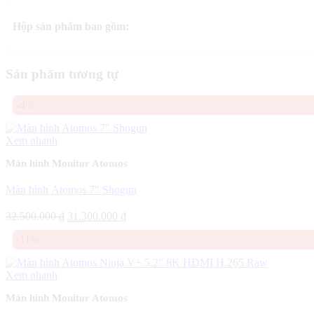
Hộp sản phẩm bao gồm:
Sản phẩm tương tự
-4%
Xem nhanh
Màn hình Monitor Atomos
Màn hình Atomos 7″ Shogun
Giá
Giá
32.500.000
₫
31.300.000
₫
gốc
hiện
-11%
là:
tại
32.500.000 ₫.
là:
31.300.000 ₫.
Xem nhanh
Màn hình Monitor Atomos