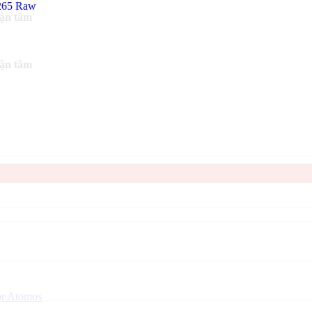
tận tâm
tận tâm
or Atomos