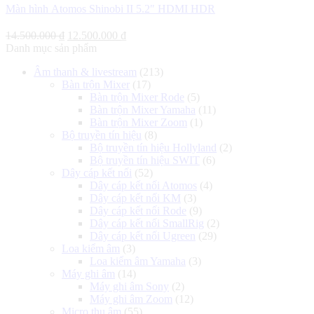
Màn hình Atomos Shinobi II 5.2″ HDMI HDR
Giá
Giá
14.500.000
₫
12.500.000
₫
gốc
hiện
Danh mục sản phẩm
là:
tại
Âm thanh & livestream
(213)
14.500.000 ₫.
là:
Bàn trộn Mixer
(17)
12.500.000 ₫.
Bàn trộn Mixer Rode
(5)
Bàn trộn Mixer Yamaha
(11)
Bàn trộn Mixer Zoom
(1)
Bộ truyền tín hiệu
(8)
Bộ truyền tín hiệu Hollyland
(2)
Bộ truyền tín hiệu SWIT
(6)
Dây cáp kết nối
(52)
Dây cáp kết nối Atomos
(4)
Dây cáp kết nối KM
(3)
Dây cáp kết nối Rode
(9)
Dây cáp kết nối SmallRig
(2)
Dây cáp kết nối Ugreen
(29)
Loa kiểm âm
(3)
Loa kiểm âm Yamaha
(3)
Máy ghi âm
(14)
Máy ghi âm Sony
(2)
Máy ghi âm Zoom
(12)
Micro thu âm
(55)