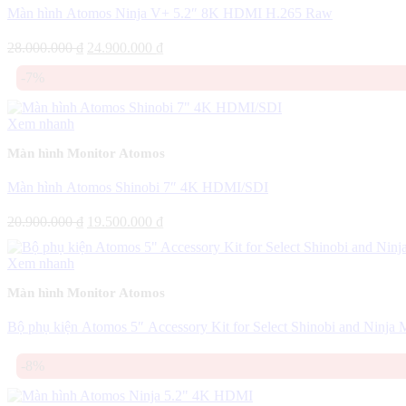
Màn hình Atomos Ninja V+ 5.2″ 8K HDMI H.265 Raw
Giá
Giá
28.000.000
₫
24.900.000
₫
gốc
hiện
-7%
là:
tại
28.000.000 ₫.
là:
24.900.000 ₫.
Xem nhanh
Màn hình Monitor Atomos
Màn hình Atomos Shinobi 7″ 4K HDMI/SDI
Giá
Giá
20.900.000
₫
19.500.000
₫
gốc
hiện
là:
tại
Xem nhanh
20.900.000 ₫.
là:
19.500.000 ₫.
Màn hình Monitor Atomos
Bộ phụ kiện Atomos 5″ Accessory Kit for Select Shinobi and Ninja M
-8%