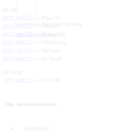
Hà Nội:
0817 388 333
— Phạm Tú
Chưa có sản phẩm trong giỏ hàng.
0818 488 333
— Hữu Đạt
0825 088 333
— Hoàng Nga
Quay trở lại cửa hàng
0706 588 333
— Việt Hoàng
0706 788 333
— Thế Anh
0823 088 333
— Hà Thanh
Đà Nẵng:
0857 288 333
— Kim Chi
Hộp sản phẩm bao gồm:
Đánh giá (0)