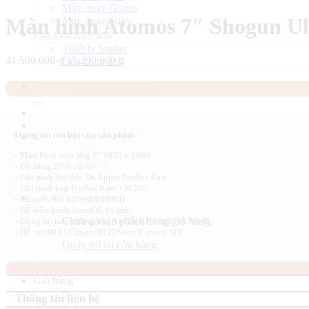
Máy quay Gopro
Màn hình Atomos 7″ Shogun Ul
Máy quay Sony
Phụ kiện máy ảnh
Thiết bị Studio
Giá
Giá
41.500.000
₫
37.290.000
₫
Đèn chụp ảnh
gốc
hiện
là:
tại
Tìm
41.500.000 ₫.
là:
kiếm:
37.290.000 ₫.
Thông tin nổi bật của sản phẩm:
– Màn hình cảm ứng 7″ 1920 x 1080
– Độ sáng 2000 cd/m²
– Ghi hình lên đến 8K Apple ProRes Raw
– Ghi hình kép ProRes Raw + H.265
– Chuyển đổi 12G-SDI/HDMI
– Hệ điều hành AtomOS 11 mới
Chưa có sản phẩm trong giỏ hàng.
– Đồng bộ hóa không dây AirGlu RF, GigE, 6E Wi-Fi
– Hỗ trợ ARRI/Canon/RED/Sony Camera SDI
Quay trở lại cửa hàng
Giỏ hàng
Thông tin liên hệ