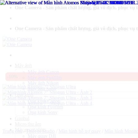
Bỏ
One Camera - Sản phẩm chất lượng, giá vô địch, phục vụ 
qua
nội
dung
One Camera - Sản phẩm chất lượng, giá vô địch, phục vụ 
Máy ảnh
Máy ảnh Canon
-10%
Máy ảnh Fujifilm
Máy ảnh Nikon
Máy ảnh Sony
Ống kính
Ống kính Canon
Ống kính Fujifilm
Ống kính Sony
Gimbal
Micro thu âm
Máy quay phim
Trang chủ
/
Thiết bị Studio
/
Màn hình hỗ trợ quay
/
Màn hình Monit
Máy quay DJI