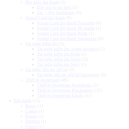
Phụ kiện âm thanh
(3)
Dây loa và tín hiệu
(2)
Sạc + Pin Saramonic
(0)
Sound Card âm thanh
(8)
Sound Card âm thanh Focusrite
(6)
Sound Card âm thanh M-Audio
(1)
Sound Card âm thanh Rode
(1)
Sound Card âm thanh Saramonic
(0)
Tai nghe kiểm âm
(5)
Tai nghe kiểm âm Audio-technica
(1)
Tai nghe kiểm âm Rode
(1)
Tai nghe kiểm âm Shure
(2)
Tai nghe kiểm âm Sony
(1)
Tai nghe liên lạc nội bộ
(0)
Tai nghe liên lạc nội bộ Saramonic
(0)
Thiết bị livestream
(48)
Thiết bị livestream Avermedia
(2)
Thiết bị livestream Blackmagic
(35)
Thiết bị livestream Elgato
(11)
Bảo hành
(15)
Benro
(1)
Canon
(1)
Elgato
(1)
Fujifilm
(1)
Gopro
(1)