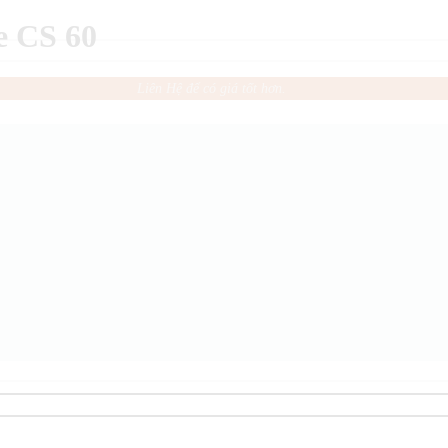
e CS 60
Liên Hệ để có giá tốt hơn.