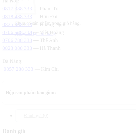
Hà Nội:
0817 388 333
— Phạm Tú
0818 488 333
— Hữu Đạt
Chưa có sản phẩm trong giỏ hàng.
0825 088 333
— Hoàng Nga
0706 588 333
— Việt Hoàng
Quay trở lại cửa hàng
0706 788 333
— Thế Anh
0823 088 333
— Hà Thanh
Đà Nẵng:
0857 288 333
— Kim Chi
Hộp sản phẩm bao gồm:
Đánh giá (0)
Đánh giá