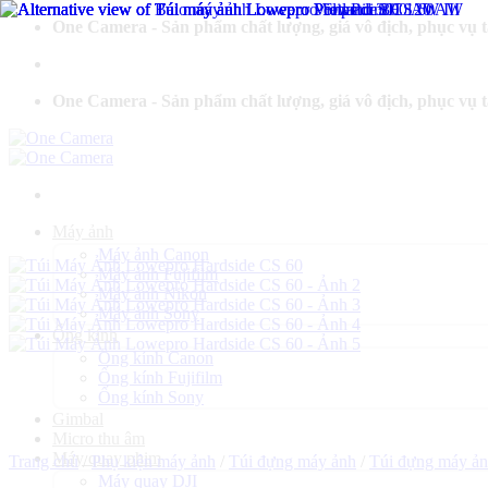
Bỏ
One Camera - Sản phẩm chất lượng, giá vô địch, phục vụ 
qua
nội
dung
One Camera - Sản phẩm chất lượng, giá vô địch, phục vụ 
Máy ảnh
Máy ảnh Canon
Máy ảnh Fujifilm
Máy ảnh Nikon
Máy ảnh Sony
Ống kính
Ống kính Canon
Ống kính Fujifilm
Ống kính Sony
Gimbal
Micro thu âm
Máy quay phim
Trang chủ
/
Phụ kiện máy ảnh
/
Túi đựng máy ảnh
/
Túi đựng máy ả
Máy quay DJI