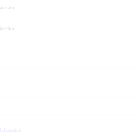
tận tâm
tận tâm
nh Lowepro