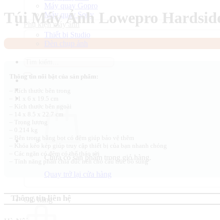
Máy quay Gopro
Túi Máy Ảnh Lowepro Hardsid
Máy quay Sony
Phụ kiện máy ảnh
Thiết bị Studio
Đèn chụp ảnh
Tìm
kiếm:
Thông tin nổi bật của sản phẩm:
– Kích thước bên trong
– 11 x 6 x 19.5 cm
– Kích thước bên ngoài
– 14 x 8.5 x 22.7 cm
– Trọng lượng
– 0.214 kg
– Bên trong bằng bọt có đệm giúp bảo vệ thêm
– Khóa kéo kép giúp truy cập thiết bị của bạn nhanh chóng
– Các ngăn có đệm có thể tháo rời
Chưa có sản phẩm trong giỏ hàng.
– Tính năng phân chia đúc nén cho cấu trúc bổ sung
Quay trở lại cửa hàng
Thông tin liên hệ
Giỏ hàng