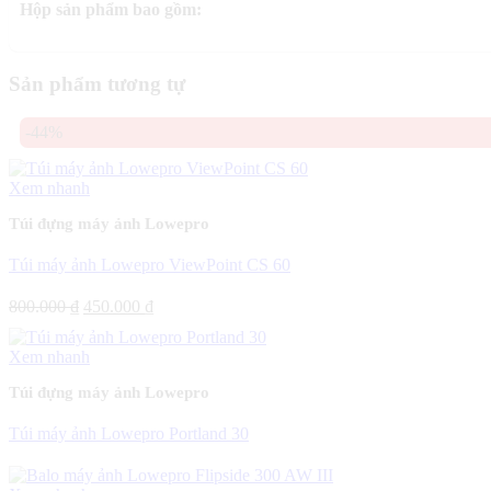
Hộp sản phẩm bao gồm:
Sản phẩm tương tự
-44%
Xem nhanh
Túi đựng máy ảnh Lowepro
Túi máy ảnh Lowepro ViewPoint CS 60
Giá
Giá
800.000
₫
450.000
₫
gốc
hiện
là:
tại
Xem nhanh
800.000 ₫.
là:
450.000 ₫.
Túi đựng máy ảnh Lowepro
Túi máy ảnh Lowepro Portland 30