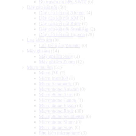
Bộ truyền tín hiệu SWIT
(6)
Dây cáp kết nối
(50)
Dây cáp kết nối Atomos
(4)
Dây cáp kết nối KM
(3)
Dây cáp kết nối Rode
(7)
Dây cáp kết nối SmallRig
(2)
Dây cáp kết nối Ugreen
(29)
Loa kiểm âm
(0)
Loa kiểm âm Yamaha
(0)
Máy ghi âm
(14)
Máy ghi âm Sony
(2)
Máy ghi âm Zoom
(12)
Micro thu âm
(51)
Micro DJI
(7)
Micro Insta360
(1)
Micro Saramonic
(3)
Microphone Amaran
(0)
Microphone Asus
(0)
Microphone Canon
(1)
Microphone Elgato
(0)
Microphone Rode
(30)
Microphone Sennheiser
(0)
Microphone Shure
(0)
Microphone Sony
(6)
Phụ kiện microphone
(3)