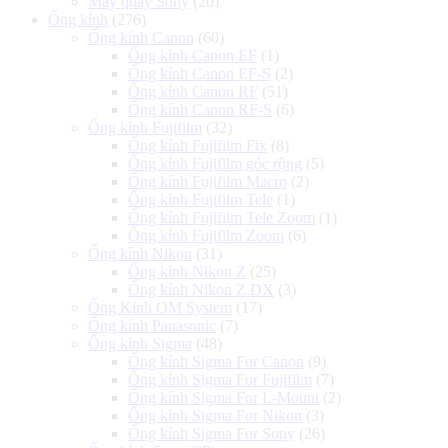
Máy quay Sony
(20)
Ống kính
(276)
Ống kính Canon
(60)
Ống kính Canon EF
(1)
Ống kính Canon EF-S
(2)
Ống kính Canon RF
(51)
Ống kính Canon RF-S
(6)
Ống kính Fujifilm
(32)
Ống kính Fujifilm Fix
(8)
Ống kính Fujifilm góc rộng
(5)
Ống kính Fujifilm Macro
(2)
Ống kính Fujifilm Tele
(1)
Ống kính Fujifilm Tele Zoom
(1)
Ống kính Fujifilm Zoom
(6)
Ống kính Nikon
(31)
Ống kính Nikon Z
(25)
Ống kính Nikon Z DX
(3)
Ống Kính OM System
(17)
Ống kính Panasonic
(7)
Ống kính Sigma
(48)
Ống kính Sigma For Canon
(9)
Ống kính Sigma For Fujifilm
(7)
Ống kính Sigma For L-Mount
(2)
Ống kính Sigma For Nikon
(3)
Ống kính Sigma For Sony
(26)