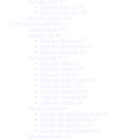
Ống kính Sony
(67)
Ống kính Sony E
(14)
Ống kính Sony FE
(52)
Ống kính Tamron
(14)
Phụ kiện máy ảnh
(601)
Adapter chuyển
(3)
Báng tay cầm
(8)
Báng tay cầm Canon
(1)
Báng tay cầm SmallRig
(2)
Báng tay cầm Sony
(5)
Chân máy ảnh
(62)
Chân máy Beike
(2)
Chân máy Benro
(13)
Chân máy Joby
(1)
Chân máy K&F Concept
(11)
Chân máy Libec
(22)
Chân máy Manfrotto
(2)
Chân máy SmallRig
(8)
Chân máy Velbon
(2)
Đầu đọc thẻ nhớ
(9)
Đầu đọc thẻ nhớ K&F Concept
(1)
Đầu đọc thẻ nhớ SanDisk
(1)
Đầu đọc thẻ nhớ Sony
(3)
Đầu đọc thẻ nhớ Transcend
(3)
Dây đeo máy ảnh
(11)