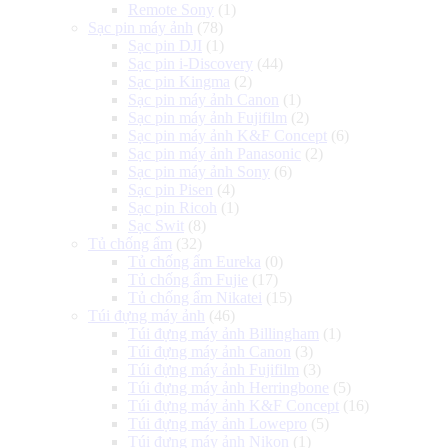
Remote Sony
(1)
Sạc pin máy ảnh
(78)
Sạc pin DJI
(1)
Sạc pin i-Discovery
(44)
Sạc pin Kingma
(2)
Sạc pin máy ảnh Canon
(1)
Sạc pin máy ảnh Fujifilm
(2)
Sạc pin máy ảnh K&F Concept
(6)
Sạc pin máy ảnh Panasonic
(2)
Sạc pin máy ảnh Sony
(6)
Sạc pin Pisen
(4)
Sạc pin Ricoh
(1)
Sạc Swit
(8)
Tủ chống ẩm
(32)
Tủ chống ẩm Eureka
(0)
Tủ chống ẩm Fujie
(17)
Tủ chống ẩm Nikatei
(15)
Túi đựng máy ảnh
(46)
Túi đựng máy ảnh Billingham
(1)
Túi đựng máy ảnh Canon
(3)
Túi đựng máy ảnh Fujifilm
(3)
Túi đựng máy ảnh Herringbone
(5)
Túi đựng máy ảnh K&F Concept
(16)
Túi đựng máy ảnh Lowepro
(5)
Túi đựng máy ảnh Nikon
(1)