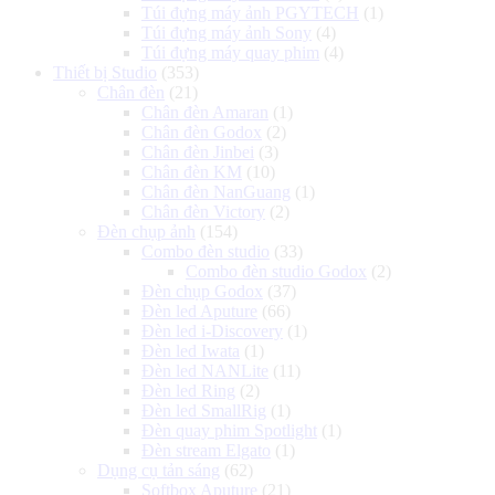
Túi đựng máy ảnh PGYTECH
(1)
Túi đựng máy ảnh Sony
(4)
Túi đựng máy quay phim
(4)
Thiết bị Studio
(353)
Chân đèn
(21)
Chân đèn Amaran
(1)
Chân đèn Godox
(2)
Chân đèn Jinbei
(3)
Chân đèn KM
(10)
Chân đèn NanGuang
(1)
Chân đèn Victory
(2)
Đèn chụp ảnh
(154)
Combo đèn studio
(33)
Combo đèn studio Godox
(2)
Đèn chụp Godox
(37)
Đèn led Aputure
(66)
Đèn led i-Discovery
(1)
Đèn led Iwata
(1)
Đèn led NANLite
(11)
Đèn led Ring
(2)
Đèn led SmallRig
(1)
Đèn quay phim Spotlight
(1)
Đèn stream Elgato
(1)
Dụng cụ tản sáng
(62)
Softbox Aputure
(21)