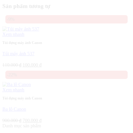
Sản phẩm tương tự
-9%
Xem nhanh
Túi đựng máy ảnh Canon
Túi máy ảnh 537
Giá
Giá
110.000
₫
100.000
₫
gốc
hiện
-22%
là:
tại
110.000 ₫.
là:
100.000 ₫.
Xem nhanh
Túi đựng máy ảnh Canon
Ba lô Canon
Giá
Giá
900.000
₫
700.000
₫
gốc
hiện
Danh mục sản phẩm
là:
tại