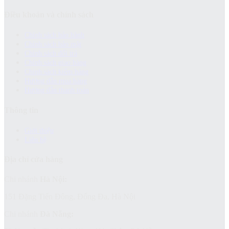
Điều khoản và chính sách
Chính sách bảo hành
Chính sách bảo mật
Chính sách đổi trả
Chính sách giao hàng
Chinh sách kiểm hàng
Hướng dẫn mua hàng
Hướng dẫn thanh toán
Thông tin
Giới thiệu
Liên hệ
Địa chỉ cửa hàng
Chi nhánh
Hà Nội:
151 Đặng Tiến Đông, Đống Đa, Hà Nội
Chi nhánh
Đà Nẵng: