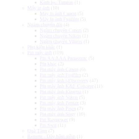
Kính lọc Tamron
(1)
Máy in ảnh
(10)
Máy in ảnh Canon
(5)
Máy in ảnh Fujifilm
(5)
Ngàm chuyển đổi
(4)
Ngàm chuyển Canon
(2)
Ngàm chuyển Nikon
(1)
Ngàm chuyển Viltrox
(1)
Phụ kiện khác
(1)
Pin máy ảnh
(119)
Pin AA AAA Panasonic
(5)
Pin khác
(2)
Pin máy ảnh Canon
(6)
Pin máy ảnh Fujifilm
(2)
Pin máy ảnh i-Discovery
(47)
Pin máy ảnh K&F Concept
(11)
Pin máy ảnh Kingma
(1)
Pin máy ảnh Nikon
(5)
Pin máy ảnh Pentax
(3)
Pin máy ảnh Pisen
(7)
Pin máy ảnh Sony
(10)
Pin Ravpower
(9)
Pin Swit
(11)
Quà Tặng
(7)
Remote - Dây bấm mềm
(1)