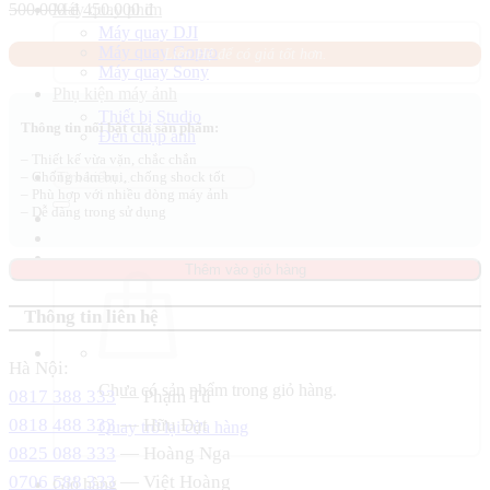
Giá
Giá
500.000
₫
450.000
₫
Máy quay phim
gốc
hiện
Máy quay DJI
là:
tại
Máy quay Gopro
Liên Hệ để có giá tốt hơn.
500.000 ₫.
là:
Máy quay Sony
450.000 ₫.
Phụ kiện máy ảnh
Thiết bị Studio
Thông tin nổi bật của sản phẩm:
Đèn chụp ảnh
– Thiết kế vừa vặn, chắc chắn
Tìm
– Chống bám bụi, chống shock tốt
kiếm:
– Phù hợp với nhiều dòng máy ảnh
– Dễ dàng trong sử dụng
Thêm vào giỏ hàng
Thông tin liên hệ
Hà Nội:
Chưa có sản phẩm trong giỏ hàng.
0817 388 333
— Phạm Tú
0818 488 333
— Hữu Đạt
Quay trở lại cửa hàng
0825 088 333
— Hoàng Nga
0706 588 333
— Việt Hoàng
Giỏ hàng