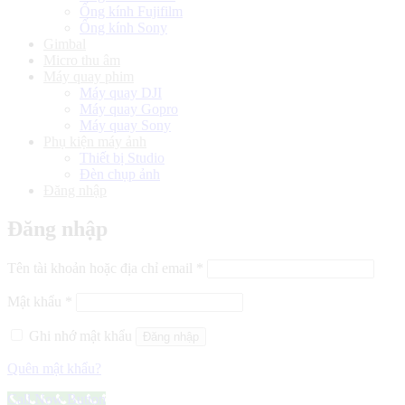
Ống kính Fujifilm
Ống kính Sony
Gimbal
Micro thu âm
Máy quay phim
Máy quay DJI
Máy quay Gopro
Máy quay Sony
Phụ kiện máy ảnh
Thiết bị Studio
Đèn chụp ảnh
Đăng nhập
Đăng nhập
Bắt
Tên tài khoản hoặc địa chỉ email
*
buộc
Bắt
Mật khẩu
*
buộc
Ghi nhớ mật khẩu
Đăng nhập
Quên mật khẩu?
Call Now Button