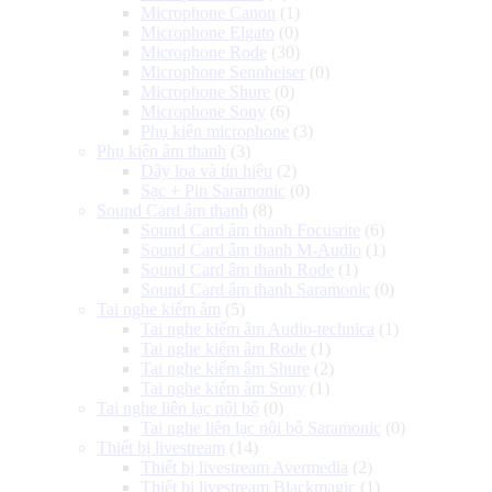
Microphone Canon
(1)
Microphone Elgato
(0)
Microphone Rode
(30)
Microphone Sennheiser
(0)
Microphone Shure
(0)
Microphone Sony
(6)
Phụ kiện microphone
(3)
Phụ kiện âm thanh
(3)
Dây loa và tín hiệu
(2)
Sạc + Pin Saramonic
(0)
Sound Card âm thanh
(8)
Sound Card âm thanh Focusrite
(6)
Sound Card âm thanh M-Audio
(1)
Sound Card âm thanh Rode
(1)
Sound Card âm thanh Saramonic
(0)
Tai nghe kiểm âm
(5)
Tai nghe kiểm âm Audio-technica
(1)
Tai nghe kiểm âm Rode
(1)
Tai nghe kiểm âm Shure
(2)
Tai nghe kiểm âm Sony
(1)
Tai nghe liên lạc nội bộ
(0)
Tai nghe liên lạc nội bộ Saramonic
(0)
Thiết bị livestream
(14)
Thiết bị livestream Avermedia
(2)
Thiết bị livestream Blackmagic
(1)