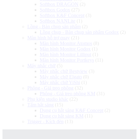
Softbox DRAGON
(2)
Softbox Godox
(27)
Softbox K&F Concept
(3)
Softbox NANLite
(1)
Lồng - Bàn chụp sản phẩm
(2)
Lồng chụp - Bàn chụp sản phẩm Godox
(2)
Màn hình hỗ trợ quay
(21)
Màn hình Monitor Atomos
(8)
Màn hình Monitor Godox
(1)
Màn hình Monitor Lilliput
(1)
Màn hình Monitor Portkeys
(11)
Máy nhắc chữ
(5)
Máy nhắc chữ Bestview
(3)
Máy nhắc chữ Elgato
(0)
Máy nhắc chữ YiShi
(1)
Phông - Giá treo phông
(32)
Phông - Giá treo phông KM
(31)
Phụ kiện studio khác
(22)
Tấm hắt sáng
(15)
Dụng cụ hắt sáng K&F Concept
(2)
Dụng cụ hắt sáng KM
(11)
Trigger - Kích đèn
(13)