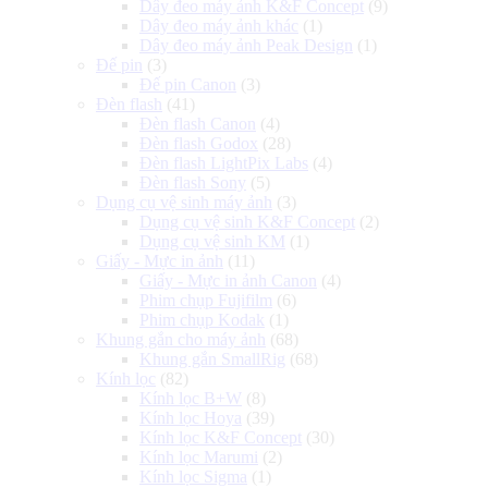
Dây đeo máy ảnh K&F Concept
(9)
Dây đeo máy ảnh khác
(1)
Dây đeo máy ảnh Peak Design
(1)
Đế pin
(3)
Đế pin Canon
(3)
Đèn flash
(41)
Đèn flash Canon
(4)
Đèn flash Godox
(28)
Đèn flash LightPix Labs
(4)
Đèn flash Sony
(5)
Dụng cụ vệ sinh máy ảnh
(3)
Dụng cụ vệ sinh K&F Concept
(2)
Dụng cụ vệ sinh KM
(1)
Giấy - Mực in ảnh
(11)
Giấy - Mực in ảnh Canon
(4)
Phim chụp Fujifilm
(6)
Phim chụp Kodak
(1)
Khung gắn cho máy ảnh
(68)
Khung gắn SmallRig
(68)
Kính lọc
(82)
Kính lọc B+W
(8)
Kính lọc Hoya
(39)
Kính lọc K&F Concept
(30)
Kính lọc Marumi
(2)
Kính lọc Sigma
(1)