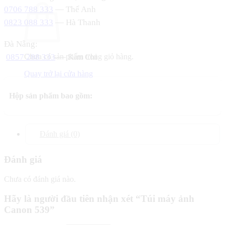
0706 788 333
— Thế Anh
0823 088 333
— Hà Thanh
Đà Nẵng:
0857 288 333
— Kim Chi
Chưa có sản phẩm trong giỏ hàng.
Quay trở lại cửa hàng
Hộp sản phẩm bao gồm:
Đánh giá (0)
Đánh giá
Chưa có đánh giá nào.
Hãy là người đầu tiên nhận xét “Túi máy ảnh
Canon 539”