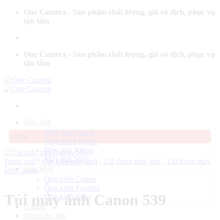
Bỏ
One Camera - Sản phẩm chất lượng, giá vô địch, phục vụ
qua
tận tâm
nội
dung
One Camera - Sản phẩm chất lượng, giá vô địch, phục vụ
tận tâm
Máy ảnh
Máy ảnh Canon
-10%
Máy ảnh Fujifilm
Máy ảnh Nikon
Máy ảnh Sony
Trang chủ
/
Phụ kiện máy ảnh
/
Túi đựng máy ảnh
/
Túi đựng máy
Ống kính
ảnh Canon
Ống kính Canon
Ống kính Fujifilm
Túi máy ảnh Canon 539
Ống kính Sony
Gimbal
Micro thu âm