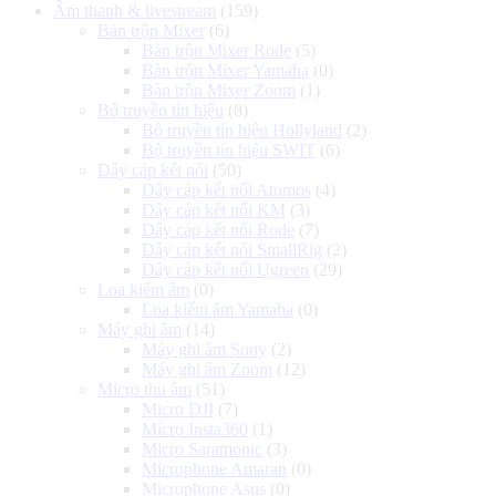
Âm thanh & livestream
(159)
900.000 ₫.
là:
Bàn trộn Mixer
(6)
700.000 ₫.
Bàn trộn Mixer Rode
(5)
Bàn trộn Mixer Yamaha
(0)
Bàn trộn Mixer Zoom
(1)
Bộ truyền tín hiệu
(8)
Bộ truyền tín hiệu Hollyland
(2)
Bộ truyền tín hiệu SWIT
(6)
Dây cáp kết nối
(50)
Dây cáp kết nối Atomos
(4)
Dây cáp kết nối KM
(3)
Dây cáp kết nối Rode
(7)
Dây cáp kết nối SmallRig
(2)
Dây cáp kết nối Ugreen
(29)
Loa kiểm âm
(0)
Loa kiểm âm Yamaha
(0)
Máy ghi âm
(14)
Máy ghi âm Sony
(2)
Máy ghi âm Zoom
(12)
Micro thu âm
(51)
Micro DJI
(7)
Micro Insta360
(1)
Micro Saramonic
(3)
Microphone Amaran
(0)
Microphone Asus
(0)