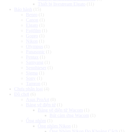
Thiết bị livestream Elgato
(11)
Bảo hành
(15)
Benro
(1)
Canon
(1)
Elgato
(1)
Fujifilm
(1)
Gopro
(1)
Nikon
(1)
Olympus
(1)
Panasonic
(1)
Pentax
(1)
Samyang
(1)
Sennhieser
(1)
Sigma
(1)
Sony
(1)
Tamron
(1)
Chưa phân loại
(4)
Đồ chơi
(6)
Asus ProArt
(0)
Bảng vẽ điện tử
(1)
Bảng vẽ điện tử Wacom
(1)
Bút cảm ứng Wacom
(1)
Ống nhòm
(1)
Ống nhòm Nikon
(1)
Ống Nhòm Nikon Đo Khoảng Cách
(1)