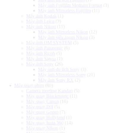
Máy ảnh Fujifilm Medium Format
(3)
Máy ảnh Mirrorless Fujifilm
(11)
Máy ảnh Kodak
(1)
Máy ảnh Leica
(3)
Máy ảnh Nikon
(15)
Máy ảnh Mirrorless Nikon
(12)
Máy ảnh siêu zoom Nikon
(3)
Máy ảnh OM SYSTEM
(5)
Máy ảnh Panasonic
(6)
Máy ảnh Ricoh
(5)
Máy ảnh Sigma
(1)
Máy ảnh Sony
(26)
Máy ảnh du lịch Sony
(3)
Máy ảnh Mirrorless Sony
(21)
Máy ảnh Sony RX
(2)
Máy quay phim
(80)
Camera meeting Kandao
(5)
Máy quay Blackmagic
(11)
Máy quay Canon
(16)
Máy quay DJI
(5)
Máy quay Gopro
(7)
Máy quay Hollyland
(1)
Máy quay Insta 360
(14)
Máy quay Nikon
(1)