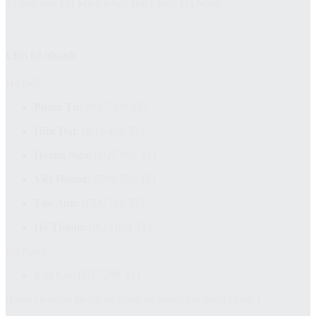
52 Nguyễn Thị Minh Khai, Hải Châu, Đà Nẵng
Liên hệ nhanh
Hà Nội:
Phạm Tú:
0817 388 333
Hữu Đạt:
0818 488 333
Hoàng Nga:
0825 088 333
Việt Hoàng:
0706 588 333
Thế Anh:
0706 788 333
Hà Thanh:
0823 088 333
Đà Nẵng:
Kim Chi: 0857 288 333
(
Luôn cố gắng hỗ trợ cả trong và ngoài giờ hành chính.
)