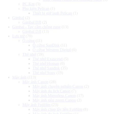
PC Km
(3)
Phụ kiện Pelican
(1)
Thiết bị giữ lạnh Pelican
(1)
Gimbal
(2)
Gimbal DJI
(2)
Gimbal - Tay cầm chống rung
(13)
Gimbal DJI
(13)
Lưu trữ
(70)
Ổ cứng
(11)
Ổ cứng SanDisk
(11)
Ổ cứng Western Digital
(0)
Thẻ nhớ
(59)
Thẻ nhớ Exascend
(5)
Thẻ nhớ Homan
(0)
Thẻ nhớ Sandisk
(35)
Thẻ nhớ Sony
(19)
Máy ảnh
(113)
Máy ảnh Canon
(28)
Máy ảnh chuyên nghiệp Canon
(2)
Máy ảnh du lịch Canon
(7)
Máy ảnh Mirrorless Canon
(17)
Máy ảnh siêu zoom Canon
(2)
Máy ảnh Fujifilm
(23)
Máy ảnh chụp lấy liền Fujifilm
(8)
Máy ảnh du lịch Fujifilm
(1)