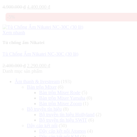
Giá
Giá
4.900.000
₫
4.400.000
₫
gốc
hiện
-5%
là:
tại
4.900.000 ₫.
là:
4.400.000 ₫.
Xem nhanh
Tủ chống ẩm Nikatei
Tủ Chống Ẩm Nikatei NC-30C (30 lít)
Giá
Giá
2.400.000
₫
2.290.000
₫
gốc
hiện
Danh mục sản phẩm
là:
tại
Âm thanh & livestream
(193)
2.400.000 ₫.
là:
Bàn trộn Mixer
(6)
2.290.000 ₫.
Bàn trộn Mixer Rode
(5)
Bàn trộn Mixer Yamaha
(0)
Bàn trộn Mixer Zoom
(1)
Bộ truyền tín hiệu
(8)
Bộ truyền tín hiệu Hollyland
(2)
Bộ truyền tín hiệu SWIT
(6)
Dây cáp kết nối
(50)
Dây cáp kết nối Atomos
(4)
Dây cáp kết nối KM
(3)