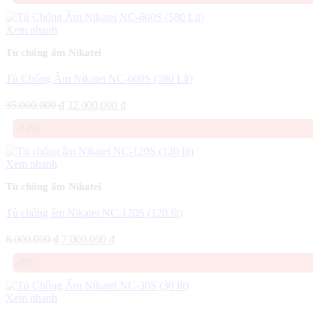
8.500.000 ₫.
là:
7.200.000 ₫.
Xem nhanh
Tủ chống ẩm Nikatei
Tủ Chống Ẩm Nikatei NC-600S (580 Lít)
Giá
Giá
35.000.000
₫
32.000.000
₫
gốc
hiện
-13%
là:
tại
35.000.000 ₫.
là:
32.000.000 ₫.
Xem nhanh
Tủ chống ẩm Nikatei
Tủ chống ẩm Nikatei NC-120S (120 lít)
Giá
Giá
8.000.000
₫
7.000.000
₫
gốc
hiện
-8%
là:
tại
8.000.000 ₫.
là:
7.000.000 ₫.
Xem nhanh