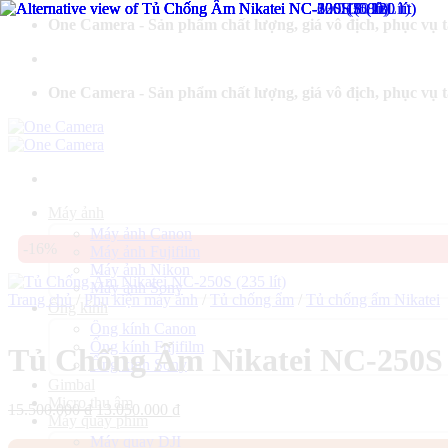
Bỏ
One Camera - Sản phẩm chất lượng, giá vô địch, phục vụ 
qua
nội
dung
One Camera - Sản phẩm chất lượng, giá vô địch, phục vụ 
Máy ảnh
Máy ảnh Canon
-16%
Máy ảnh Fujifilm
Máy ảnh Nikon
Máy ảnh Sony
Trang chủ
/
Phụ kiện máy ảnh
/
Tủ chống ẩm
/
Tủ chống ẩm Nikatei
Ống kính
Ống kính Canon
Ống kính Fujifilm
Tủ Chống Ẩm Nikatei NC-250S (
Ống kính Sony
Gimbal
Micro thu âm
Giá
Giá
15.500.000
₫
13.050.000
₫
Máy quay phim
gốc
hiện
Máy quay DJI
là:
tại