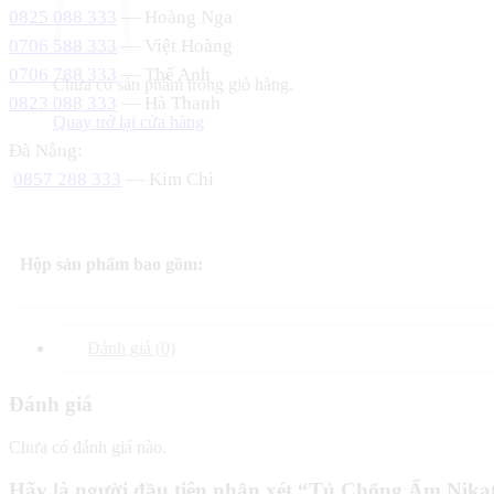
0825 088 333
— Hoàng Nga
0706 588 333
— Việt Hoàng
0706 788 333
— Thế Anh
Chưa có sản phẩm trong giỏ hàng.
0823 088 333
— Hà Thanh
Quay trở lại cửa hàng
Đà Nẵng:
0857 288 333
— Kim Chi
Hộp sản phẩm bao gồm:
Đánh giá (0)
Đánh giá
Chưa có đánh giá nào.
Hãy là người đầu tiên nhận xét “Tủ Chống Ẩm Nikate