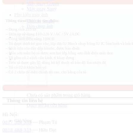
Máy quay Gopro
15.500.000 ₫.
là:
Máy quay Sony
13.050.000 ₫.
Phụ kiện máy ảnh
Thiết bị Studio
Thông tin nổi bật của sản phẩm:
Đèn chụp ảnh
– Dung tích 235 lít
– Điện áp sử dụng 110-220 V / AC / 5V 2A DC
Tìm
– Công suất điện năng 10W/H
kiếm:
– Tủ được thiết kế gọn nhẹ, lắp đặt 02 Block chạy bằng 02 IC làm lạnh và hút 
– Chất liệu tôn dày dập khuôn, được hàn đính
– Màu sơn toàn bộ tủ được sơn hai lớp bằng sơn tĩnh điện màu đen
– Tủ gồm có 2 cánh cửa kính, 6 khay đựng
– Trên tủ được gắn 01 đồng hồ kỹ thuật số báo độ ẩm/nhiệt độ
– Tủ có 02 ổ khóa bảo vệ
– Có 2 chân để điều chỉnh độ cao, cân bằng của tủ
Chưa có sản phẩm trong giỏ hàng.
Thông tin liên hệ
Quay trở lại cửa hàng
Hà Nội:
Giỏ hàng
0817 388 333
— Phạm Tú
0818 488 333
— Hữu Đạt