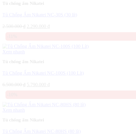
Tủ chống ẩm Nikatei
Tủ Chống Ẩm Nikatei NC-30S (30 lít)
Giá
Giá
2.500.000
₫
2.290.000
₫
gốc
hiện
-11%
là:
tại
2.500.000 ₫.
là:
2.290.000 ₫.
Xem nhanh
Tủ chống ẩm Nikatei
Tủ Chống Ẩm Nikatei NC-100S (100 Lít)
Giá
Giá
6.500.000
₫
5.790.000
₫
gốc
hiện
-10%
là:
tại
6.500.000 ₫.
là:
5.790.000 ₫.
Xem nhanh
Tủ chống ẩm Nikatei
Tủ Chống Ẩm Nikatei NC-80HS (80 lít)