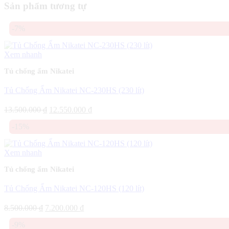
Sản phẩm tương tự
-7%
Xem nhanh
Tủ chống ẩm Nikatei
Tủ Chống Ẩm Nikatei NC-230HS (230 lít)
Giá
Giá
13.500.000
₫
12.550.000
₫
gốc
hiện
-15%
là:
tại
13.500.000 ₫.
là:
12.550.000 ₫.
Xem nhanh
Tủ chống ẩm Nikatei
Tủ Chống Ẩm Nikatei NC-120HS (120 lít)
Giá
Giá
8.500.000
₫
7.200.000
₫
gốc
hiện
-9%
là:
tại