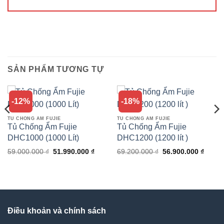
SẢN PHẨM TƯƠNG TỰ
-12%
-18%
TỦ CHỐNG ẨM FUJIE
TỦ CHỐNG ẨM FUJIE
Tủ Chống Ẩm Fujie
Tủ Chống Ẩm Fujie
DHC1000 (1000 Lít)
DHC1200 (1200 lít )
Giá
Giá
Giá
Giá
59.000.000
₫
51.990.000
₫
69.200.000
₫
56.900.000
₫
gốc
hiện
gốc
hiện
là:
tại
là:
tại
59.000.000 ₫.
là:
69.200.000 ₫.
là:
50.000 ₫.
51.990.000 ₫.
56.900
Điều khoản và chính sách