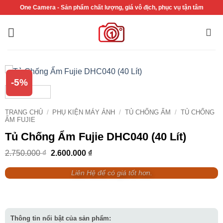
Bỏ
One Camera - Sản phẩm chất lượng, giá vô địch, phục vụ tận tâm
qua
nội
dung
-5%
TRANG CHỦ
/
PHỤ KIỆN MÁY ẢNH
/
TỦ CHỐNG ẨM
/
TỦ CHỐNG
ẨM FUJIE
Tủ Chống Ẩm Fujie DHC040 (40 Lít)
Giá
Giá
2.750.000
₫
2.600.000
₫
gốc
hiện
là:
tại
Liên Hệ để có giá tốt hơn.
2.750.000 ₫.
là:
2.600.000 ₫.
Thông tin nổi bật của sản phẩm: