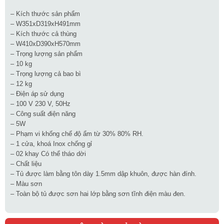
– Kích thước sản phẩm
– W351xD319xH491mm
– Kích thước cả thùng
– W410xD390xH570mm
– Trọng lượng sản phẩm
– 10 kg
– Trọng lượng cả bao bì
– 12 kg
– Điện áp sử dụng
– 100 V 230 V, 50Hz
– Công suất điện năng
– 5W
– Phạm vi khống chế độ ẩm từ 30% 80% RH.
– 1 cửa, khoá Inox chống gỉ
– 02 khay Có thể tháo dời
– Chất liệu
– Tủ được làm bằng tôn dày 1.5mm dập khuôn, được hàn đính.
– Màu sơn
– Toàn bộ tủ được sơn hai lớp bằng sơn tĩnh điện màu đen.